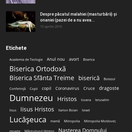
Despre păcatul malahiei (masturbării) şi
onaniei (pazei de a nu avea...
15 aprilie 2010
Etichete
Anul nou
avort
Academia de Teologie
Biserica
Biserica Ortodoxă
Biserica Sfânta Treime
biserică
Botezul
dragoste
copil
Coronavirus
Cruce
Conferință
Copii
Dumnezeu
Hristos
Icoana
Ierusalim
Iisus Hristos
Iisus
Ilarion Boian
Israel
Lucășeuca
mamă
Mitropolia
Mitropolia Moldovei;
Nașterea Domnului
moarte
Mântuitorul Hristos