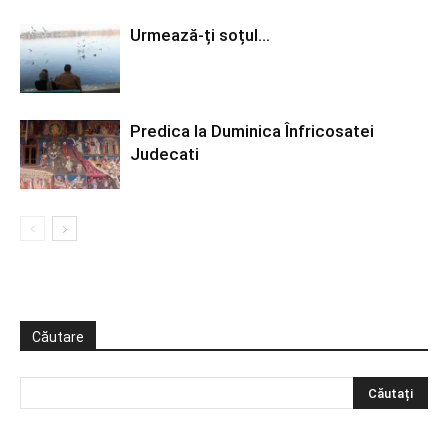
Urmează-ți soțul…
Predica la Duminica Înfricosatei
Judecati
Căutare