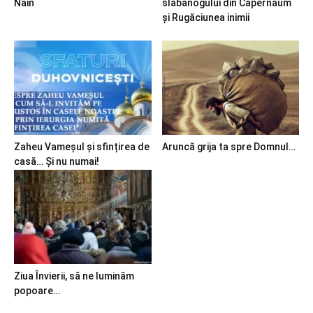
Nain
slăbănogului din Capernaum
și Rugăciunea inimii
Zaheu Vameșul și sfințirea de
Aruncă grija ta spre Domnul…
casă… Și nu numai!
Ziua Învierii, să ne luminăm
popoare…