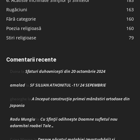
6. Acatiste închinate Sfinților și Sfintelor
183
Rugăciuni
163
Fără categorie
160
Poezia religioasă
160
Stiri religioase
79
Comentarii recente
Sfaturi duhovnicești din 20 octombrie 2024
Doina
la
amalad
SF SILUAN ATHONITUL -11/ 24 SEPEMBRIE
la
A început construcţia primei mănăstiri ortodoxe din
gheorghe
la
Japonia
Radu Mungiu
Cu Sfinții odihnește Doamne sufletul nou
la
adormitei roabei Tale…
Despre păcatul malahiei (masturbării) şi
Crina Marina
la