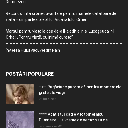
Dumnezeu…
Recunoștință și binecuvântare pentru mamele dătătoare de
viață – din partea preoților Vicariatului Orhei
Marșul pentru viață la cea de-a II-a ediție în s. Lucășeuca, r-l
Orhei: „Pentru viață, cu inimă curată”
Învierea Fiului văduvei din Nain
POSTĂRI POPULARE
+++ Rugăciune puternică pentru momentele
grele ale vieţii
28 iulie 2010
**** Acatistul către Atotputernicul
Dumnezeu, la vreme de necaz sau de...
5 octombrie 2010