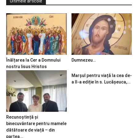
Ultimele articole
Înălțarea la Cer a Domnului
Dumnezeu…
nostru Iisus Hristos
Marșul pentru viață la cea de-
a II-a ediție în s. Lucășeuca,...
Recunoștință și
binecuvântare pentru mamele
dătătoare de viață – din
partea...