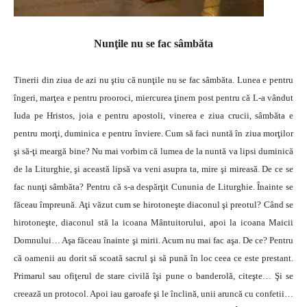
Nunţile nu se fac sâmbăta
Tinerii din ziua de azi nu ştiu că nunţile nu se fac sâmbăta. Lunea e pentru
îngeri, marţea e pentru prooroci, miercurea ţinem post pentru că L-a vândut
Iuda pe Hristos, joia e pentru apostoli, vinerea e ziua crucii, sâmbăta e
pentru morţi, duminica e pentru înviere. Cum să faci nuntă în ziua morţilor
şi să-ţi meargă bine? Nu mai vorbim că lumea de la nuntă va lipsi duminică
de la Liturghie, şi această lipsă va veni asupra ta, mire şi mireasă. De ce se
fac nunţi sâmbăta? Pentru că s-a despărţit Cununia de Liturghie. Înainte se
făceau împreună. Aţi văzut cum se hirotoneşte diaconul şi preotul? Când se
hirotoneşte, diaconul stă la icoana Mântuitorului, apoi la icoana Maicii
Domnului… Aşa făceau înainte şi mirii. Acum nu mai fac aşa. De ce? Pentru
că oamenii au dorit să scoată sacrul şi să pună în loc ceea ce este prestant.
Primarul sau ofiţerul de stare civilă îşi pune o banderolă, citeşte… Şi se
creează un protocol. Apoi iau garoafe şi le înclină, unii aruncă cu confetii…