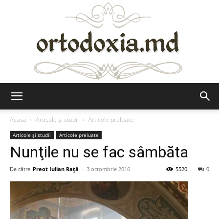
Ortodoxia.md
Acasă
Articole şi studii
Articole preluate
Articole şi studii
Articole preluate
Nunţile nu se fac sâmbăta
De către
Preot Iulian Raţă
-
3 octombrie 2016
5520
0