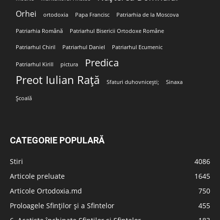
Orhei
ortodoxia
Papa Francisc
Patriarhia de la Moscova
Patriarhia Română
Patriarhul Bisericii Ortodoxe Române
Patriarhul Chiril
Patriarhul Daniel
Patriarhul Ecumenic
Predica
Patriarhul Kirill
pictura
Preot Iulian Rață
Sfaturi duhovnicești;
Sinaxa
Școală
CATEGORIE POPULARĂ
Stiri
4086
Articole preluate
1645
Articole Ortodoxia.md
750
Proloagele Sfinților și a Sfintelor
455