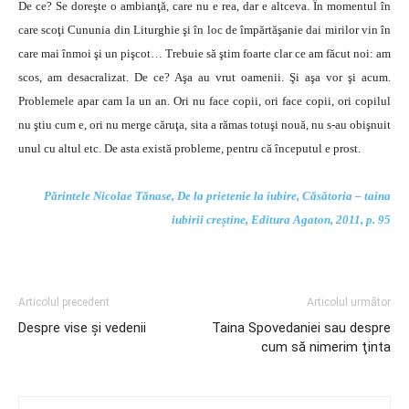
De ce? Se doreşte o ambianţă, care nu e rea, dar e altceva. În momentul în
care scoţi Cununia din Liturghie şi în loc de împărtăşanie dai mirilor vin în
care mai înmoi şi un pişcot… Trebuie să ştim foarte clar ce am făcut noi: am
scos, am desacralizat. De ce? Aşa au vrut oamenii. Şi aşa vor şi acum.
Problemele apar cam la un an. Ori nu face copii, ori face copii, ori copilul
nu ştiu cum e, ori nu merge căruţa, sita a rămas totuşi nouă, nu s-au obişnuit
unul cu altul etc. De asta există probleme, pentru că începutul e prost.
Părintele Nicolae Tănase, De la prietenie la iubire, Căsătoria – taina
iubirii creștine, Editura Agaton, 2011, p. 95
Articolul precedent
Articolul următor
Despre vise și vedenii
Taina Spovedaniei sau despre
cum să nimerim ţinta