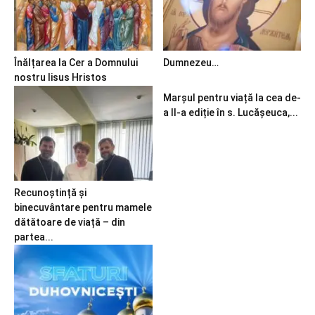
Înălțarea la Cer a Domnului
Dumnezeu…
nostru Iisus Hristos
Marșul pentru viață la cea de-
a II-a ediție în s. Lucășeuca,...
Recunoștință și
binecuvântare pentru mamele
dătătoare de viață – din
partea...