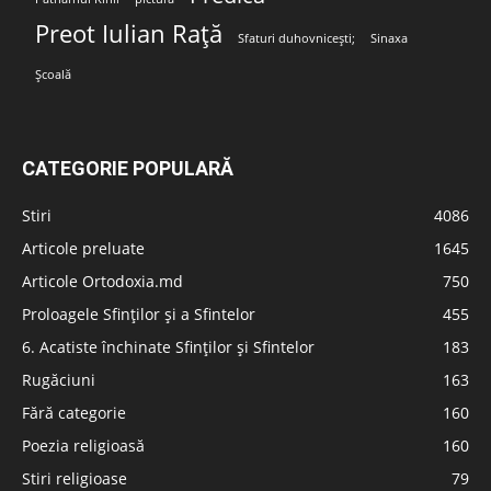
Preot Iulian Rață
Sfaturi duhovnicești;
Sinaxa
Școală
CATEGORIE POPULARĂ
Stiri
4086
Articole preluate
1645
Articole Ortodoxia.md
750
Proloagele Sfinților și a Sfintelor
455
6. Acatiste închinate Sfinților și Sfintelor
183
Rugăciuni
163
Fără categorie
160
Poezia religioasă
160
Stiri religioase
79