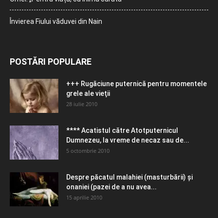
Învierea Fiului văduvei din Nain
POSTĂRI POPULARE
+++ Rugăciune puternică pentru momentele
grele ale vieţii
28 iulie 2010
**** Acatistul către Atotputernicul
Dumnezeu, la vreme de necaz sau de...
5 octombrie 2010
Despre păcatul malahiei (masturbării) şi
onaniei (pazei de a nu avea...
15 aprilie 2010