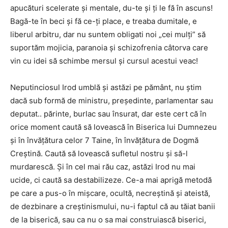
apucături scelerate și mentale, du-te și ți le fă în ascuns!
Bagă-te în beci și fă ce-ți place, e treaba dumitale, e
liberul arbitru, dar nu suntem obligati noi „cei mulți” să
suportăm mojicia, paranoia și schizofrenia câtorva care
vin cu idei să schimbe mersul și cursul acestui veac!
Neputinciosul Irod umblă și astăzi pe pământ, nu știm
dacă sub formă de ministru, președinte, parlamentar sau
deputat.. părinte, burlac sau însurat, dar este cert că în
orice moment caută să lovească în Biserica lui Dumnezeu
și în învățătura celor 7 Taine, în învățătura de Dogmă
Creștină. Caută să lovească sufletul nostru și să-l
murdarescă. Și în cel mai rău caz, astăzi Irod nu mai
ucide, ci caută sa destabilizeze. Ce-a mai aprigă metodă
pe care a pus-o în mișcare, ocultă, necreștină și ateistă,
de dezbinare a creștinismului, nu-i faptul că au tăiat banii
de la biserică, sau ca nu o sa mai construiască biserici,