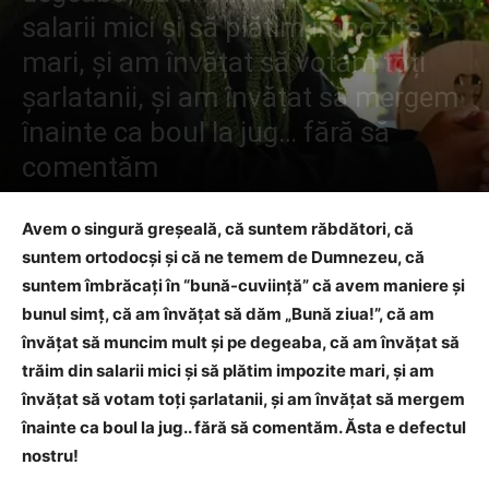
salarii mici și să plătim impozite
mari, și am învățat să votam toți
șarlatanii, și am învățat să mergem
înainte ca boul la jug… fără să
comentăm
De către
Preot Victor Mihalachi
-
2 noiembrie 2016
1215
0
Avem o singură greșeală, că suntem răbdători, că
suntem ortodocși și că ne temem de Dumnezeu, că
suntem îmbrăcați în “bună-cuviinţă” că avem maniere şi
bunul simţ, că am învățat să dăm „Bună ziua!”, că am
învățat să muncim mult și pe degeaba, că am învățat să
trăim din salarii mici și să plătim impozite mari, și am
învățat să votam toți șarlatanii, și am învățat să mergem
înainte ca boul la jug.. fără să comentăm. Ăsta e defectul
nostru!