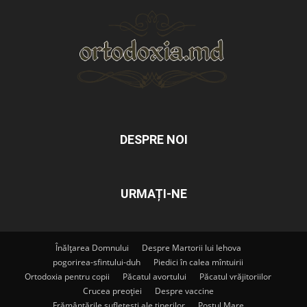
DESPRE NOI
URMAȚI-NE
Înălțarea Domnului
Despre Martorii lui Iehova
pogorirea-sfintului-duh
Piedici în calea mîntuirii
Ortodoxia pentru copii
Păcatul avortului
Păcatul vrăjitoriilor
Crucea preoției
Despre vaccine
Frământările sufletești ale tinerilor
Postul Mare