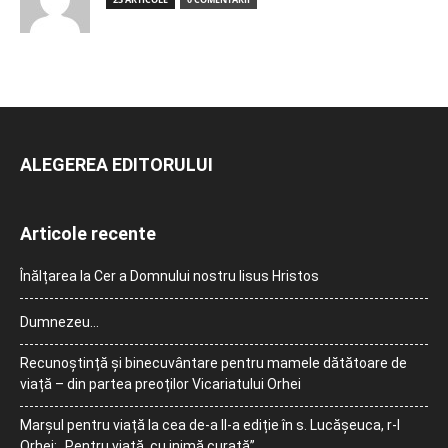
ALEGEREA EDITORULUI
Articole recente
Înălțarea la Cer a Domnului nostru Iisus Hristos
Dumnezeu…
Recunoștință și binecuvântare pentru mamele dătătoare de
viață – din partea preoților Vicariatului Orhei
Marșul pentru viață la cea de-a II-a ediție în s. Lucășeuca, r-l
Orhei: „Pentru viață, cu inimă curată”