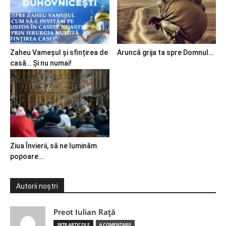
Zaheu Vameșul și sfințirea de
Aruncă grija ta spre Domnul…
casă… Și nu numai!
Ziua Învierii, să ne luminăm
popoare…
Autorii noștri
Preot Iulian Raţă
3878 ARTICOLE
6 COMENTARII