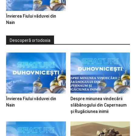
Învierea Fiului văduvei din
Nain
Descoperă ortodoxia
Învierea Fiului văduvei din
Despre minunea vindecării
Nain
slăbănogului din Capernaum
și Rugăciunea inimii