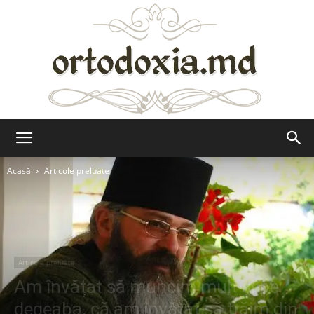
Ortodoxia.md
Acasă
Articole preluate
Articole preluate
Am învățat să muncim mult și pe
degeaba, că am învățat să trăim din