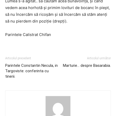
Lumea s-a agitat.. să căutam acea bunăvoinţă, și când
vedem acea horhotă și primim lovituri de bocanc în piept,
să nu încercăm să ricoșăm și să încercăm să stăm atenți
să nu pierdem din poziție (drepți).
Parintele Calistrat Chifan
Articolul precedent
Articolul următor
Parintele Constantin Necula, in
Marturie… despre Basarabia.
Targoviste: conferinta cu
tinerii.