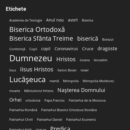
Etichete
Anul nou
avort
Academia de Teologie
Biserica
Biserica Ortodoxă
Biserica Sfânta Treime
biserică
Botezul
dragoste
copil
Coronavirus
Cruce
Conferință
Copii
Dumnezeu
Hristos
Icoana
Ierusalim
Iisus Hristos
Iisus
Ilarion Boian
Israel
Lucășeuca
mamă
Mitropolia
Mitropolia Moldovei;
Nașterea Domnului
moarte
Mântuitorul Hristos
Orhei
ortodoxia
Papa Francisc
Patriarhia de la Moscova
Patriarhia Română
Patriarhul Bisericii Ortodoxe Române
Patriarhul Chiril
Patriarhul Daniel
Patriarhul Ecumenic
Predica
Patriarhul Kirill
pictura