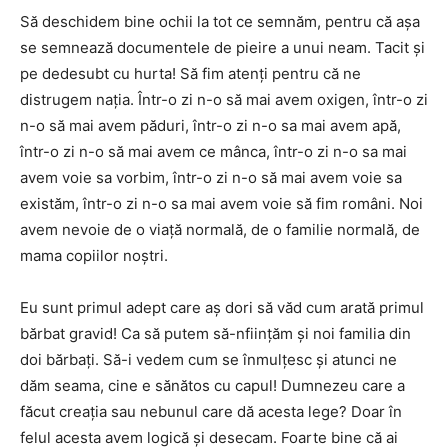
Să deschidem bine ochii la tot ce semnăm, pentru că așa
se semnează documentele de pieire a unui neam. Tacit și
pe dedesubt cu hurta! Să fim atenți pentru că ne
distrugem nația. Într-o zi n-o să mai avem oxigen, într-o zi
n-o să mai avem păduri, într-o zi n-o sa mai avem apă,
într-o zi n-o să mai avem ce mânca, într-o zi n-o sa mai
avem voie sa vorbim, într-o zi n-o să mai avem voie sa
existăm, într-o zi n-o sa mai avem voie să fim români. Noi
avem nevoie de o viață normală, de o familie normală, de
mama copiilor noștri.
Eu sunt primul adept care aș dori să văd cum arată primul
bărbat gravid! Ca să putem să-nființăm și noi familia din
doi bărbați. Să-i vedem cum se înmulțesc și atunci ne
dăm seama, cine e sănătos cu capul! Dumnezeu care a
făcut creația sau nebunul care dă acesta lege? Doar în
felul acesta avem logică și desecam. Foarte bine că ai