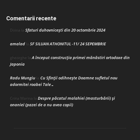
Comentarii recente
Sfaturi duhovnicești din 20 octombrie 2024
Doina
la
amalad
SF SILUAN ATHONITUL -11/ 24 SEPEMBRIE
la
A început construcţia primei mănăstiri ortodoxe din
gheorghe
la
Japonia
Radu Mungiu
Cu Sfinții odihnește Doamne sufletul nou
la
adormitei roabei Tale…
Despre păcatul malahiei (masturbării) şi
Crina Marina
la
onaniei (pazei de a nu avea copii)