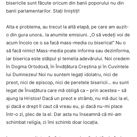
bisericile sunt făcute oricum din banii poporului nu din
banii parlamentarilor. Stați liniștiți!
Alta e problema, au trecut la altă etapă, pe care am auzit-
o din gura unora.. la anumite emisiuni. „O să vedeți voi de
acum încolo ce o sa facă mass-media cu biserica!” Nu o
să facă nimic! Mass-media poate informa sau dezinforma,
iar biserica este stâlpul și temelia adevărului. Noi credem
în Dogma Ortodoxă, în Învățătura Creștina și în Cuvintele
lui Dumnezeu! Noi nu suntem legați idolatru, nici de
preot, nici de episcop, nici de peretele bisericii… eu sunt
legat de Învațătura care mă obligă ca – prin acestea – să
ajung la Hristos! Dacă un preot e strâmb, nu mă duc la el,
și dacă e drept îl caut că vreau eu, și dacă nu-mi place
într-o zi, plec de la el. Dar asta nu înseamnă că mi-am
schimbat religia, ci îmi schimb doar locația.