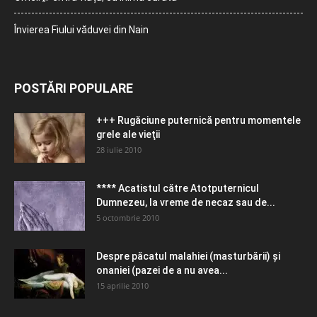
Învierea Fiului văduvei din Nain
POSTĂRI POPULARE
+++ Rugăciune puternică pentru momentele
grele ale vieţii
28 iulie 2010
**** Acatistul către Atotputernicul
Dumnezeu, la vreme de necaz sau de...
5 octombrie 2010
Despre păcatul malahiei (masturbării) şi
onaniei (pazei de a nu avea...
15 aprilie 2010