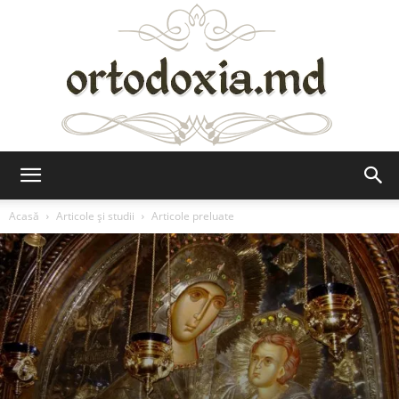
Ortodoxia.md
Acasă
Articole şi studii
Articole preluate