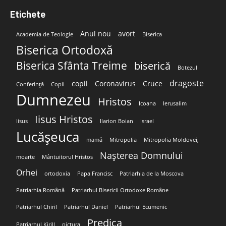
Etichete
Anul nou
avort
Academia de Teologie
Biserica
Biserica Ortodoxă
Biserica Sfânta Treime
biserică
Botezul
dragoste
copil
Coronavirus
Cruce
Conferință
Copii
Dumnezeu
Hristos
Icoana
Ierusalim
Iisus Hristos
Iisus
Ilarion Boian
Israel
Lucășeuca
mamă
Mitropolia
Mitropolia Moldovei;
Nașterea Domnului
moarte
Mântuitorul Hristos
Orhei
ortodoxia
Papa Francisc
Patriarhia de la Moscova
Patriarhia Română
Patriarhul Bisericii Ortodoxe Române
Patriarhul Chiril
Patriarhul Daniel
Patriarhul Ecumenic
Predica
Patriarhul Kirill
pictura