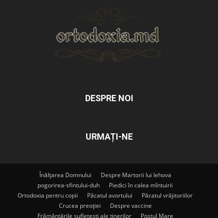
DESPRE NOI
URMAȚI-NE
Înălțarea Domnului
Despre Martorii lui Iehova
pogorirea-sfintului-duh
Piedici în calea mîntuirii
Ortodoxia pentru copii
Păcatul avortului
Păcatul vrăjitoriilor
Crucea preoției
Despre vaccine
Frământările sufletești ale tinerilor
Postul Mare