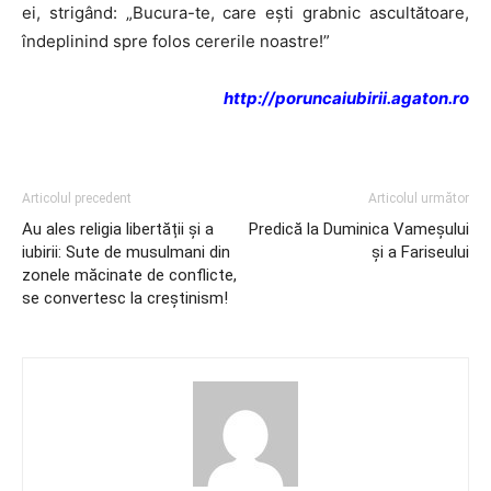
ei, strigând: „Bucura-te, care ești grabnic ascultătoare,
îndeplinind spre folos cererile noastre!”
http://poruncaiubirii.agaton.ro
Articolul precedent
Articolul următor
Au ales religia libertății și a
Predică la Duminica Vameşului
iubirii: Sute de musulmani din
şi a Fariseului
zonele măcinate de conflicte,
se convertesc la creștinism!