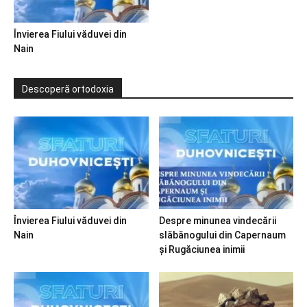
Învierea Fiului văduvei din
Nain
Descoperă ortodoxia
Învierea Fiului văduvei din
Despre minunea vindecării
Nain
slăbănogului din Capernaum
și Rugăciunea inimii