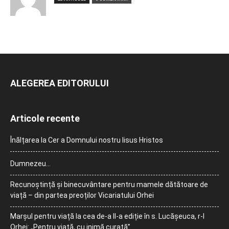
ALEGEREA EDITORULUI
Articole recente
Înălțarea la Cer a Domnului nostru Iisus Hristos
Dumnezeu…
Recunoștință și binecuvântare pentru mamele dătătoare de
viață – din partea preoților Vicariatului Orhei
Marșul pentru viață la cea de-a II-a ediție în s. Lucășeuca, r-l
Orhei: „Pentru viață, cu inimă curată”