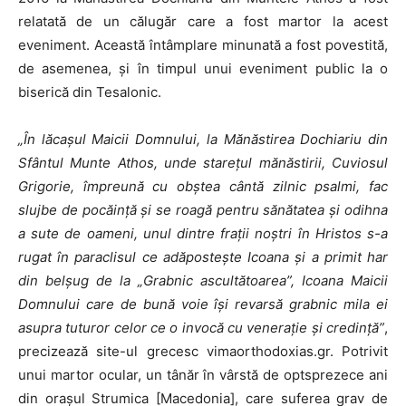
relatată de un călugăr care a fost martor la acest
eveniment. Această întâmplare minunată a fost povestită,
de asemenea, și în timpul unui eveniment public la o
biserică din Tesalonic.
„În lăcașul Maicii Domnului, la Mănăstirea Dochiariu din
Sfântul Munte Athos, unde starețul mănăstirii, Cuviosul
Grigorie, împreună cu obștea cântă zilnic psalmi, fac
slujbe de pocăință și se roagă pentru sănătatea și odihna
a sute de oameni, unul dintre frații noștri în Hristos s-a
rugat în paraclisul ce adăpostește Icoana și a primit har
din belșug de la „Grabnic ascultătoarea”, Icoana Maicii
Domnului care de bună voie își revarsă grabnic mila ei
asupra tuturor celor ce o invocă cu venerație și credință”
,
precizează site-ul grecesc vimaorthodoxias.gr. Potrivit
unui martor ocular, un tânăr în vârstă de optsprezece ani
din orașul Strumica [Macedonia], care suferea grav de