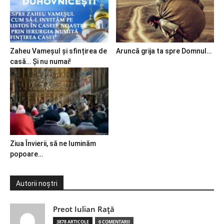
Zaheu Vameșul și sfințirea de
Aruncă grija ta spre Domnul…
casă… Și nu numai!
Ziua Învierii, să ne luminăm
popoare…
Autorii noștri
Preot Iulian Raţă
3878 ARTICOLE
6 COMENTARII