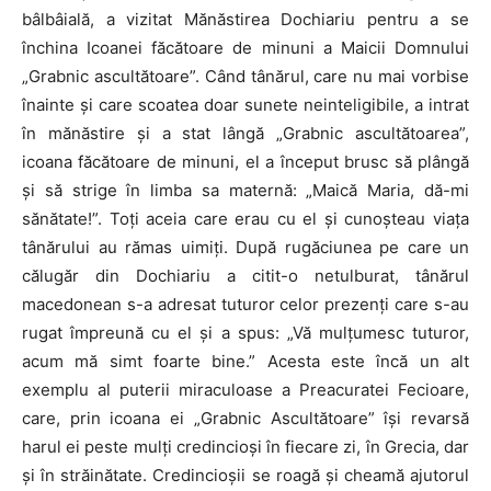
bâlbâială, a vizitat Mănăstirea Dochiariu pentru a se
închina Icoanei făcătoare de minuni a Maicii Domnului
„Grabnic ascultătoare”. Când tânărul, care nu mai vorbise
înainte și care scoatea doar sunete neinteligibile, a intrat
în mănăstire și a stat lângă „Grabnic ascultătoarea”,
icoana făcătoare de minuni, el a început brusc să plângă
și să strige în limba sa maternă: „Maică Maria, dă-mi
sănătate!”. Toți aceia care erau cu el și cunoșteau viața
tânărului au rămas uimiți. După rugăciunea pe care un
călugăr din Dochiariu a citit-o netulburat, tânărul
macedonean s-a adresat tuturor celor prezenți care s-au
rugat împreună cu el și a spus: „Vă mulțumesc tuturor,
acum mă simt foarte bine.” Acesta este încă un alt
exemplu al puterii miraculoase a Preacuratei Fecioare,
care, prin icoana ei „Grabnic Ascultătoare” își revarsă
harul ei peste mulți credincioși în fiecare zi, în Grecia, dar
și în străinătate. Credincioșii se roagă și cheamă ajutorul