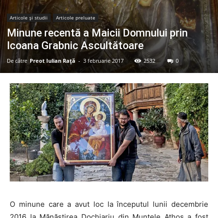
Articole şi studii
Articole preluate
Minune recentă a Maicii Domnului prin
Icoana Grabnic Ascultătoare
De către
Preot Iulian Raţă
-
3 februarie 2017
2532
0
O minune care a avut loc la începutul lunii decembrie
2016 la Mănăstirea Dochiariu din Muntele Athos a fost