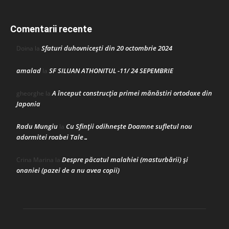
Comentarii recente
Sfaturi duhovnicești din 20 octombrie 2024
Doina
la
amalad
SF SILUAN ATHONITUL -11/ 24 SEPEMBRIE
la
A început construcţia primei mănăstiri ortodoxe din
gheorghe
la
Japonia
Radu Mungiu
Cu Sfinții odihnește Doamne sufletul nou
la
adormitei roabei Tale…
Despre păcatul malahiei (masturbării) şi
Crina Marina
la
onaniei (pazei de a nu avea copii)