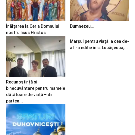
Înălțarea la Cer a Domnului
Dumnezeu…
nostru Iisus Hristos
Marșul pentru viață la cea de-
a II-a ediție în s. Lucășeuca,...
Recunoștință și
binecuvântare pentru mamele
dătătoare de viață – din
partea...