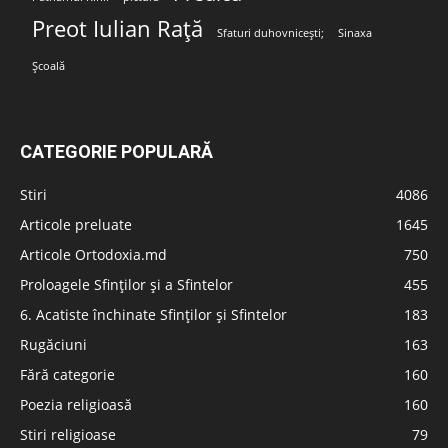
Preot Iulian Rață
Sfaturi duhovnicești;
Sinaxa
Școală
CATEGORIE POPULARĂ
Stiri
4086
Articole preluate
1645
Articole Ortodoxia.md
750
Proloagele Sfinților și a Sfintelor
455
6. Acatiste închinate Sfinților și Sfintelor
183
Rugăciuni
163
Fără categorie
160
Poezia religioasă
160
Stiri religioase
79