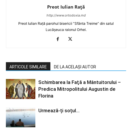
Preot Iulian Raţă
http://www.ortodoxia.md
Preot Iulian Rață parohul bisericii ”Sfânta Treime” din satul
Lucășeuca raionul Orhei.
ARTICOLE SIMILARE
DE LA ACELAȘI AUTOR
Schimbarea la Faţă a Mântuitorului –
Predica Mitropolitului Augustin de
Florina
Urmează-ți soțul…