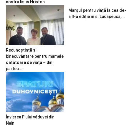
nostru Iisus Hristos
Marșul pentru viață la cea de-
a II-a ediție în s. Lucășeuca,...
Recunoștință și
binecuvântare pentru mamele
dătătoare de viață – din
partea...
Învierea Fiului văduvei din
Nain