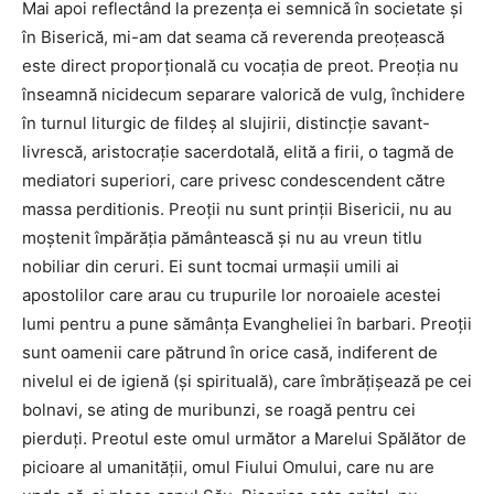
Mai apoi reflectând la prezenţa ei semnică în societate şi
în Biserică, mi-am dat seama că reverenda preoţească
este direct proporţională cu vocaţia de preot. Preoţia nu
înseamnă nicidecum separare valorică de vulg, închidere
în turnul liturgic de fildeş al slujirii, distincţie savant-
livrescă, aristocraţie sacerdotală, elită a firii, o tagmă de
mediatori superiori, care privesc condescendent către
massa perditionis. Preoţii nu sunt prinţii Bisericii, nu au
moştenit împărăţia pământească şi nu au vreun titlu
nobiliar din ceruri. Ei sunt tocmai urmaşii umili ai
apostolilor care arau cu trupurile lor noroaiele acestei
lumi pentru a pune sămânţa Evangheliei în barbari. Preoţii
sunt oamenii care pătrund în orice casă, indiferent de
nivelul ei de igienă (şi spirituală), care îmbrăţişează pe cei
bolnavi, se ating de muribunzi, se roagă pentru cei
pierduţi. Preotul este omul următor a Marelui Spălător de
picioare al umanităţii, omul Fiului Omului, care nu are