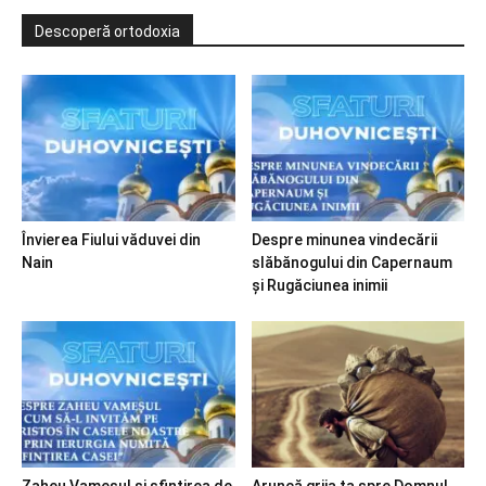
Descoperă ortodoxia
Învierea Fiului văduvei din
Despre minunea vindecării
Nain
slăbănogului din Capernaum
și Rugăciunea inimii