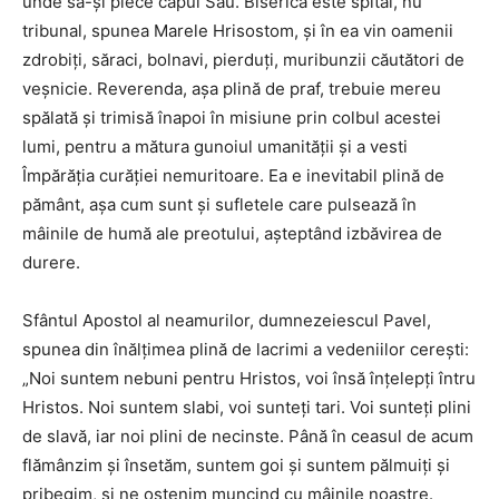
unde să-şi plece capul Său. Biserica este spital, nu
tribunal, spunea Marele Hrisostom, şi în ea vin oamenii
zdrobiţi, săraci, bolnavi, pierduţi, muribunzii căutători de
veşnicie. Reverenda, aşa plină de praf, trebuie mereu
spălată şi trimisă înapoi în misiune prin colbul acestei
lumi, pentru a mătura gunoiul umanităţii şi a vesti
Împărăţia curăţiei nemuritoare. Ea e inevitabil plină de
pământ, aşa cum sunt şi sufletele care pulsează în
mâinile de humă ale preotului, aşteptând izbăvirea de
durere.
Sfântul Apostol al neamurilor, dumnezeiescul Pavel,
spunea din înălţimea plină de lacrimi a vedeniilor cereşti:
„Noi suntem nebuni pentru Hristos, voi însă înţelepţi întru
Hristos. Noi suntem slabi, voi sunteţi tari. Voi sunteţi plini
de slavă, iar noi plini de necinste. Până în ceasul de acum
flămânzim şi însetăm, suntem goi şi suntem pălmuiţi şi
pribegim, şi ne ostenim muncind cu mâinile noastre.