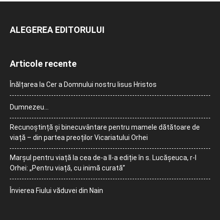
ALEGEREA EDITORULUI
Articole recente
Înălțarea la Cer a Domnului nostru Iisus Hristos
Dumnezeu…
Recunoștință și binecuvântare pentru mamele dătătoare de
viață – din partea preoților Vicariatului Orhei
Marșul pentru viață la cea de-a II-a ediție în s. Lucășeuca, r-l
Orhei: „Pentru viață, cu inimă curată”
Învierea Fiului văduvei din Nain