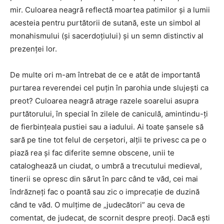
mir. Culoarea neagră reflectă moartea patimilor şi a lumii
acesteia pentru purtătorii de sutană, este un simbol al
monahismului (şi sacerdoţiului) şi un semn distinctiv al
prezenţei lor.
De multe ori m-am întrebat de ce e atât de importantă
purtarea reverendei cel puţin în parohia unde slujeşti ca
preot? Culoarea neagră atrage razele soarelui asupra
purtătorului, în special în zilele de caniculă, amintindu-ţi
de fierbinţeala pustiei sau a iadului. Ai toate şansele să
sară pe tine tot felul de cerşetori, alţii te privesc ca pe o
piază rea şi fac diferite semne obscene, unii te
cataloghează un ciudat, o umbră a trecutului medieval,
tinerii se opresc din sărut în parc când te văd, cei mai
îndrăzneţi fac o poantă sau zic o imprecaţie de duzină
când te văd. O mulţime de „judecători” au ceva de
comentat, de judecat, de scornit despre preoţi. Dacă eşti