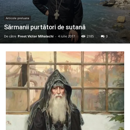
Articole preluate
Sărmanii purtători de sutană
De către
Preot Victor Mihalachi
-
4 iulie 2017
2185
0