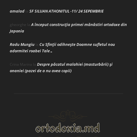
amalad
SF SILUAN ATHONITUL -11/ 24 SEPEMBRIE
la
A început construcţia primei mănăstiri ortodoxe din
gheorghe
la
Japonia
Radu Mungiu
Cu Sfinții odihnește Doamne sufletul nou
la
adormitei roabei Tale…
Despre păcatul malahiei (masturbării) şi
Crina Marina
la
onaniei (pazei de a nu avea copii)