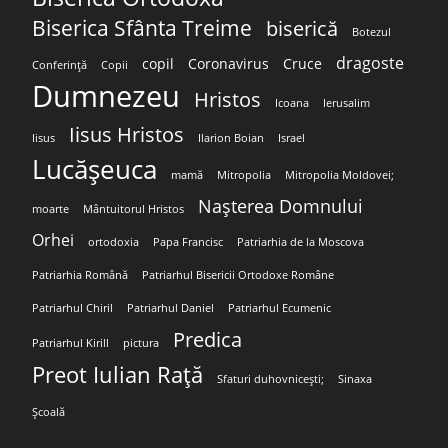
Biserica Sfânta Treime
biserică
Botezul
dragoste
copil
Coronavirus
Cruce
Conferință
Copii
Dumnezeu
Hristos
Icoana
Ierusalim
Iisus Hristos
Iisus
Ilarion Boian
Israel
Lucășeuca
mamă
Mitropolia
Mitropolia Moldovei;
Nașterea Domnului
moarte
Mântuitorul Hristos
Orhei
ortodoxia
Papa Francisc
Patriarhia de la Moscova
Patriarhia Română
Patriarhul Bisericii Ortodoxe Române
Patriarhul Chiril
Patriarhul Daniel
Patriarhul Ecumenic
Predica
Patriarhul Kirill
pictura
Preot Iulian Rață
Sfaturi duhovnicești;
Sinaxa
Școală