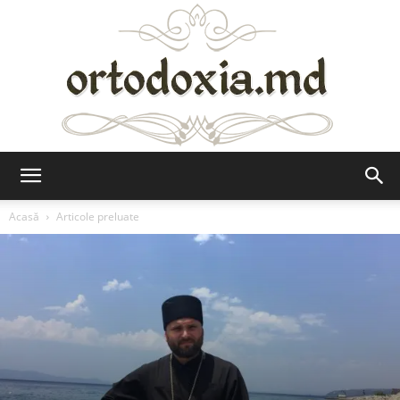
Ortodoxia.md
Acasă
Articole preluate