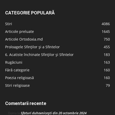
CATEGORIE POPULARĂ
Stiri
4086
Articole preluate
1645
Articole Ortodoxia.md
750
Proloagele Sfinților și a Sfintelor
455
6. Acatiste închinate Sfinților și Sfintelor
183
Rugăciuni
163
Fără categorie
160
Poezia religioasă
160
Stiri religioase
79
Comentarii recente
Sfaturi duhovnicești din 20 octombrie 2024
Doina
la