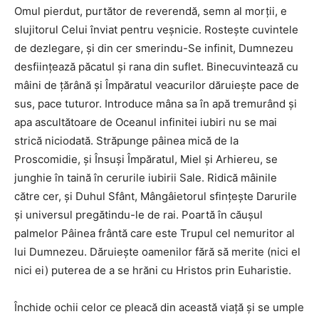
Omul pierdut, purtător de reverendă, semn al morţii, e
slujitorul Celui înviat pentru veşnicie. Rosteşte cuvintele
de dezlegare, şi din cer smerindu-Se infinit, Dumnezeu
desfiinţează păcatul şi rana din suflet. Binecuvintează cu
mâini de ţărână şi Împăratul veacurilor dăruieşte pace de
sus, pace tuturor. Introduce mâna sa în apă tremurând şi
apa ascultătoare de Oceanul infinitei iubiri nu se mai
strică niciodată. Străpunge pâinea mică de la
Proscomidie, şi Însuşi Împăratul, Miel şi Arhiereu, se
junghie în taină în cerurile iubirii Sale. Ridică mâinile
către cer, şi Duhul Sfânt, Mângâietorul sfinţeşte Darurile
şi universul pregătindu-le de rai. Poartă în căuşul
palmelor Pâinea frântă care este Trupul cel nemuritor al
lui Dumnezeu. Dăruieşte oamenilor fără să merite (nici el
nici ei) puterea de a se hrăni cu Hristos prin Euharistie.
Închide ochii celor ce pleacă din această viaţă şi se umple