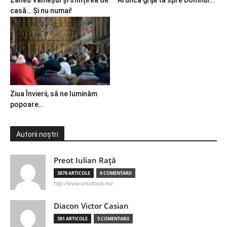
Zaheu Vameșul și sfințirea de
Aruncă grija ta spre Domnul…
casă… Și nu numai!
Ziua Învierii, să ne luminăm
popoare…
Autorii noștri
Preot Iulian Raţă
3878 ARTICOLE
6 COMENTARII
http://www.ortodoxia.md
Diacon Victor Casian
581 ARTICOLE
5 COMENTARII