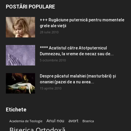
POSTĂRI POPULARE
+++ Rugăciune puternică pentru momentele
grele ale vieţii
28 iulie 2010
**** Acatistul către Atotputernicul
Dumnezeu, la vreme de necaz sau de...
5 octombrie 2010
Despre păcatul malahiei (masturbării) şi
onaniei (pazei de a nu avea...
15 aprilie 2010
Etichete
Anul nou
avort
Academia de Teologie
Biserica
Biserica Ortodoxă