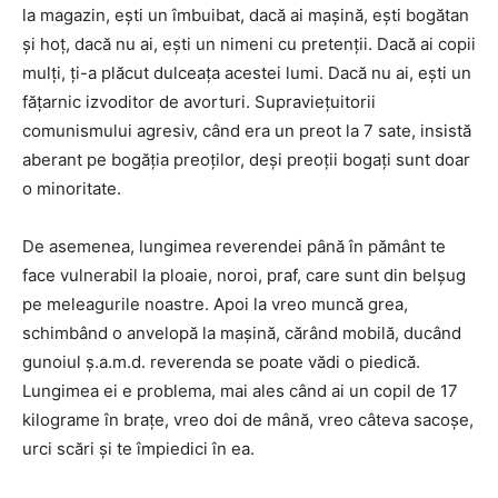
la magazin, eşti un îmbuibat, dacă ai maşină, eşti bogătan
şi hoţ, dacă nu ai, eşti un nimeni cu pretenţii. Dacă ai copii
mulţi, ţi-a plăcut dulceaţa acestei lumi. Dacă nu ai, eşti un
făţarnic izvoditor de avorturi. Supravieţuitorii
comunismului agresiv, când era un preot la 7 sate, insistă
aberant pe bogăţia preoţilor, deşi preoţii bogaţi sunt doar
o minoritate.
De asemenea, lungimea reverendei până în pământ te
face vulnerabil la ploaie, noroi, praf, care sunt din belşug
pe meleagurile noastre. Apoi la vreo muncă grea,
schimbând o anvelopă la maşină, cărând mobilă, ducând
gunoiul ş.a.m.d. reverenda se poate vădi o piedică.
Lungimea ei e problema, mai ales când ai un copil de 17
kilograme în braţe, vreo doi de mână, vreo câteva sacoşe,
urci scări şi te împiedici în ea.