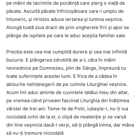
pe mâini de lacrimile de pocăinţă care şterg o viaţă de
păcate. Ascultă păcate înfricoşătoare care-l umplu de
întuneric, şi Hristos aduce iertarea şi lumina veşnice.
Alungă toată ziua dracii de prin ungherele firii şi apoi se
plânge de ispitele pe care le aduc aceştia familiei sale.
Preoţia este cea mai cumplită durere şi cea mai infinită
bucurie. E plângerea zdrobită de a-L căra în mâini
nevrednice pe Dumnezeu, plin de Sânge, împreună cu
toate suferinţele acestei lumi. E frica de a cădea în
abisurile neînţelegerii de pe culmile Liturghiei veşnice.
Acum îmi aduc aminte de cuvintele tatălui meu din altar,
pe vremea când priveam fascinat Liturghia din înălţimea
vârstei de trei ani: Teme-te de Potir, iubeşte-l, nu-ţi lua
niciodată ochii de la el, o clipă de neatenţie şi se varsă
din tine veşnicia dacă-l verşi, să-ţi plângă inima, dar mâna
să nu-ţi tremure niciodată.