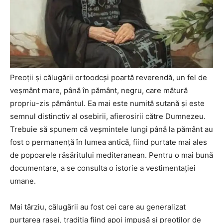
Preoţii şi călugării ortoodcşi poartă reverendă, un fel de
veşmânt mare, până în pământ, negru, care mătură
propriu-zis pământul. Ea mai este numită sutană şi este
semnul distinctiv al osebirii, afierosirii către Dumnezeu.
Trebuie să spunem că veşmintele lungi până la pământ au
fost o permanenţă în lumea antică, fiind purtate mai ales
de popoarele răsăritului mediteranean. Pentru o mai bună
documentare, a se consulta o istorie a vestimentaţiei
umane.
Mai târziu, călugării au fost cei care au generalizat
purtarea rasei, tradiţia fiind apoi impusă şi preoţilor de