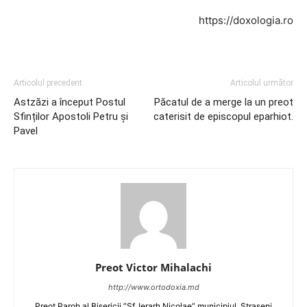
https://doxologia.ro
Articolul precedent
Articolul următor
Astzăzi a început Postul
Păcatul de a merge la un preot
Sfinților Apostoli Petru și
caterisit de episcopul eparhiot.
Pavel
Preot Victor Mihalachi
http://www.ortodoxia.md
Preot Paroh al Bisericii ”Sf. Ierarh Nicolae” municipiul. Straseni