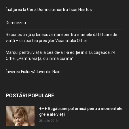
Înălțarea la Cer a Domnului nostru Iisus Hristos
Dumnezeu…
Recunoștință și binecuvântare pentru mamele dătătoare de
viață – din partea preoților Vicariatului Orhei
Marșul pentru viață la cea de-a II-a ediție în s. Lucășeuca, r-l
Orhei: „Pentru viață, cu inimă curată”
Învierea Fiului văduvei din Nain
POSTĂRI POPULARE
+++ Rugăciune puternică pentru momentele
grele ale vieţii
28 iulie 2010