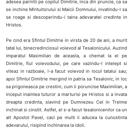
adesea parintii pe copilul Dimitrie, inca din pruncie, ca sa
se inchine Mintuitorului si Maicii Domnului, invatindu-l sa
se roage si descoperindu-i taina adevaratei credinte in
Hristos.
Pe cind era Sfintul Dimitrie in virsta de 20 de ani, a murit
tatal lui, binecredinciosul voievod al Tesalonicului. Auzind
imparatul Maximilian de aceasta, a chemat la el pe
Dimitrie, fiul voievodului, pe care vazindu-l intelept si
viteaz in razboaie, l-a facut voievod in locul tatalui sau;
apoi Sfintul Dimitrie mergind in patria sa Tesalonic, in loc
sa prigoneasca pe crestini, cum ii poruncise Maximilian, a
inceput inaintea tuturor a marturisi pe Hristos si a invata
dreapta credinta, slavind pe Dumnezeu Cel in Treime
inchinat si cinstit. Astfel, el s-a facut tesalonicenilor ca un
alt Apostol Pavel, caci pe multi ii aducea la cunostinta
adevarului, risipind inchinarea la idoli.