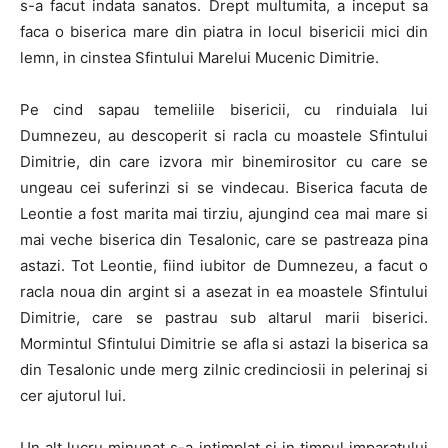
s-a facut indata sanatos. Drept multumita, a inceput sa
faca o biserica mare din piatra in locul bisericii mici din
lemn, in cinstea Sfintului Marelui Mucenic Dimitrie.
Pe cind sapau temeliile bisericii, cu rinduiala lui
Dumnezeu, au descoperit si racla cu moastele Sfintului
Dimitrie, din care izvora mir binemirositor cu care se
ungeau cei suferinzi si se vindecau. Biserica facuta de
Leontie a fost marita mai tirziu, ajungind cea mai mare si
mai veche biserica din Tesalonic, care se pastreaza pina
astazi. Tot Leontie, fiind iubitor de Dumnezeu, a facut o
racla noua din argint si a asezat in ea moastele Sfintului
Dimitrie, care se pastrau sub altarul marii biserici.
Mormintul Sfintului Dimitrie se afla si astazi la biserica sa
din Tesalonic unde merg zilnic credinciosii in pelerinaj si
cer ajutorul lui.
Un alt lucru minunat s-a intimplat si in timpul imparatului