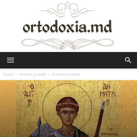
Ortodoxia.md
Acasă
Articole şi studii
Articole preluate