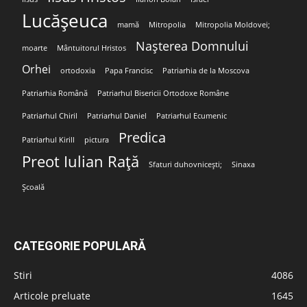
Lucășeuca
mamă
Mitropolia
Mitropolia Moldovei;
Nașterea Domnului
moarte
Mântuitorul Hristos
Orhei
ortodoxia
Papa Francisc
Patriarhia de la Moscova
Patriarhia Română
Patriarhul Bisericii Ortodoxe Române
Patriarhul Chiril
Patriarhul Daniel
Patriarhul Ecumenic
Predica
Patriarhul Kirill
pictura
Preot Iulian Rață
Sfaturi duhovnicești;
Sinaxa
Școală
CATEGORIE POPULARĂ
Stiri
4086
Articole preluate
1645