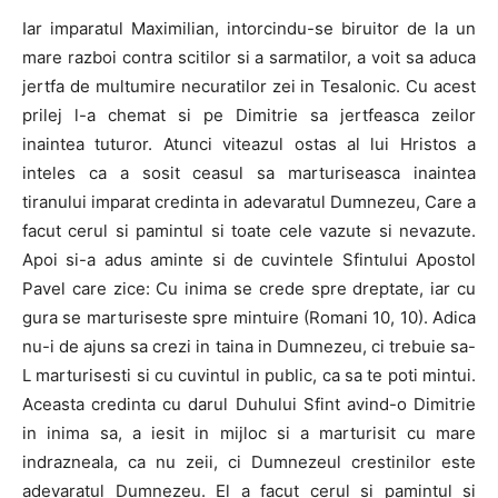
Iar imparatul Maximilian, intorcindu-se biruitor de la un
mare razboi contra scitilor si a sarmatilor, a voit sa aduca
jertfa de multumire necuratilor zei in Tesalonic. Cu acest
prilej l-a chemat si pe Dimitrie sa jertfeasca zeilor
inaintea tuturor. Atunci viteazul ostas al lui Hristos a
inteles ca a sosit ceasul sa marturiseasca inaintea
tiranului imparat credinta in adevaratul Dumnezeu, Care a
facut cerul si pamintul si toate cele vazute si nevazute.
Apoi si-a adus aminte si de cuvintele Sfintului Apostol
Pavel care zice: Cu inima se crede spre dreptate, iar cu
gura se marturiseste spre mintuire (Romani 10, 10). Adica
nu-i de ajuns sa crezi in taina in Dumnezeu, ci trebuie sa-
L marturisesti si cu cuvintul in public, ca sa te poti mintui.
Aceasta credinta cu darul Duhului Sfint avind-o Dimitrie
in inima sa, a iesit in mijloc si a marturisit cu mare
indrazneala, ca nu zeii, ci Dumnezeul crestinilor este
adevaratul Dumnezeu. El a facut cerul si pamintul si