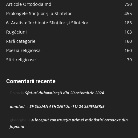
Articole Ortodoxia.md
750
Proloagele Sfinților și a Sfintelor
455
6. Acatiste închinate Sfinților și Sfintelor
183
Rugăciuni
163
Fără categorie
160
Poezia religioasă
160
Stiri religioase
79
Comentarii recente
Sfaturi duhovnicești din 20 octombrie 2024
Doina
la
amalad
SF SILUAN ATHONITUL -11/ 24 SEPEMBRIE
la
A început construcţia primei mănăstiri ortodoxe din
gheorghe
la
Japonia