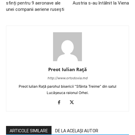
sfinți pentru 9 aeronave ale
Austria s-au întâlnit la Viena
unei companii aeriene rusești
Preot Iulian Raţă
http://www.ortodoxia.md
Preot Iulian Rață parohul bisericii ”Sfânta Treime” din satul
Lucășeuca raionul Orhei.
ARTICOLE SIMILARE
DE LA ACELAȘI AUTOR