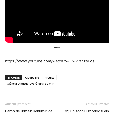
***
https://www.youtube.com/watch?v=GwV7tnzs6os
ETICHETE
Cleopa Ilie
Predica
Sfântul Dimitrie Izvorâtorul de mir
Articolul precedent
Articolul următor
Demn de urmat: Denumiri de
Toți Episcopii Ortodocși din