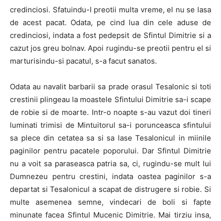
credinciosi. Sfatuindu-l preotii multa vreme, el nu se lasa
de acest pacat. Odata, pe cind lua din cele aduse de
credinciosi, indata a fost pedepsit de Sfintul Dimitrie si a
cazut jos greu bolnav. Apoi rugindu-se preotii pentru el si
marturisindu-si pacatul, s-a facut sanatos.
Odata au navalit barbarii sa prade orasul Tesalonic si toti
crestinii plingeau la moastele Sfintului Dimitrie sa-i scape
de robie si de moarte. Intr-o noapte s-au vazut doi tineri
luminati trimisi de Mintuitorul sa-i porunceasca sfintului
sa plece din cetatea sa si sa lase Tesalonicul in miinile
paginilor pentru pacatele poporului. Dar Sfintul Dimitrie
nu a voit sa paraseasca patria sa, ci, rugindu-se mult lui
Dumnezeu pentru crestini, indata oastea paginilor s-a
departat si Tesalonicul a scapat de distrugere si robie. Si
multe asemenea semne, vindecari de boli si fapte
minunate facea Sfintul Mucenic Dimitrie. Mai tirziu insa,