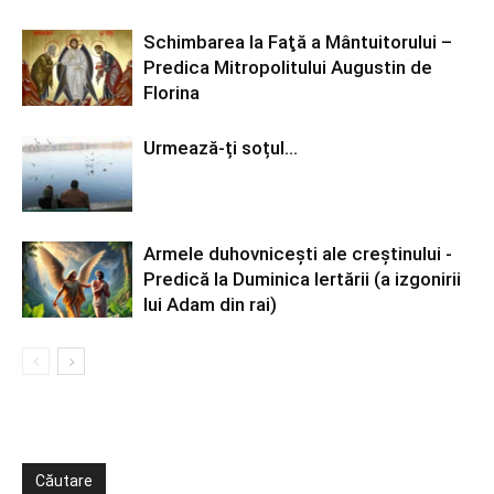
Schimbarea la Faţă a Mântuitorului –
Predica Mitropolitului Augustin de
Florina
Urmează-ți soțul…
Armele duhovniceşti ale creştinului -
Predică la Duminica Iertării (a izgonirii
lui Adam din rai)
Căutare