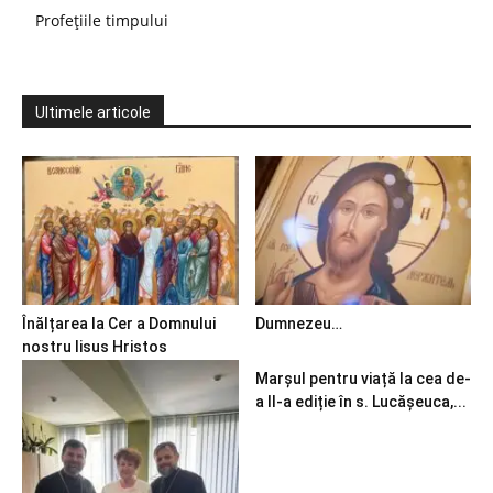
Profețiile timpului
Ultimele articole
Înălțarea la Cer a Domnului
Dumnezeu…
nostru Iisus Hristos
Marșul pentru viață la cea de-
a II-a ediție în s. Lucășeuca,...