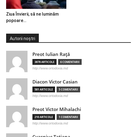
Ziua Învierii, să ne luminăm
popoare…
Autorii noștri
Preot Iulian Raţă
3878 ARTICOLE
6 COMENTARII
http://www.ortodoxia.md
Diacon Victor Casian
581 ARTICOLE
5 COMENTARII
http://www.ortodoxia.md
Preot Victor Mihalachi
210 ARTICOLE
1 COMENTARII
http://www.ortodoxia.md
Cvasniuc Tatiana