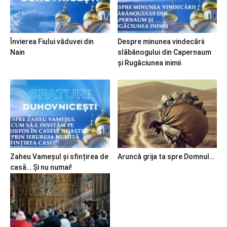
Învierea Fiului văduvei din
Despre minunea vindecării
Nain
slăbănogului din Capernaum
și Rugăciunea inimii
Zaheu Vameșul și sfințirea de
Aruncă grija ta spre Domnul…
casă… Și nu numai!