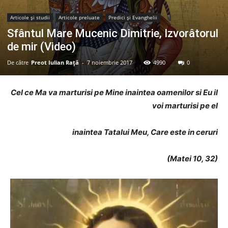
Articole şi studii
Articole preluate
Predici şi Evanghelii
Sfântul Mare Mucenic Dimitrie, Izvorâtorul
de mir (Video)
De către
Preot Iulian Raţă
-
7 noiembrie 2017
4990
0
Cel ce Ma va marturisi pe Mine inaintea oamenilor si Eu il
voi marturisi pe el
inaintea Tatalui Meu, Care este in ceruri
(Matei 10, 32)