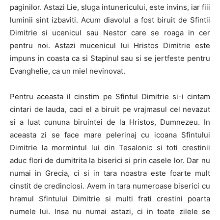
paginilor. Astazi Lie, sluga intunericului, este invins, iar fiii
luminii sint izbaviti. Acum diavolul a fost biruit de Sfintii
Dimitrie si ucenicul sau Nestor care se roaga in cer
pentru noi. Astazi mucenicul lui Hristos Dimitrie este
impuns in coasta ca si Stapinul sau si se jertfeste pentru
Evanghelie, ca un miel nevinovat.
Pentru aceasta il cinstim pe Sfintul Dimitrie si-i cintam
cintari de lauda, caci el a biruit pe vrajmasul cel nevazut
si a luat cununa biruintei de la Hristos, Dumnezeu. In
aceasta zi se face mare pelerinaj cu icoana Sfintului
Dimitrie la mormintul lui din Tesalonic si toti crestinii
aduc flori de dumitrita la biserici si prin casele lor. Dar nu
numai in Grecia, ci si in tara noastra este foarte mult
cinstit de credinciosi. Avem in tara numeroase biserici cu
hramul Sfintului Dimitrie si multi frati crestini poarta
numele lui. Insa nu numai astazi, ci in toate zilele se