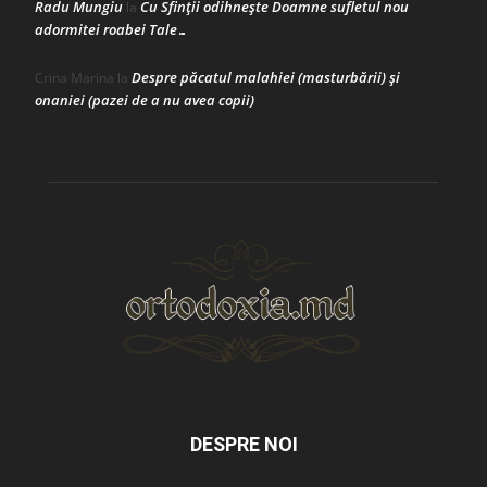
Radu Mungiu
Cu Sfinții odihnește Doamne sufletul nou
la
adormitei roabei Tale…
Despre păcatul malahiei (masturbării) şi
Crina Marina
la
onaniei (pazei de a nu avea copii)
DESPRE NOI