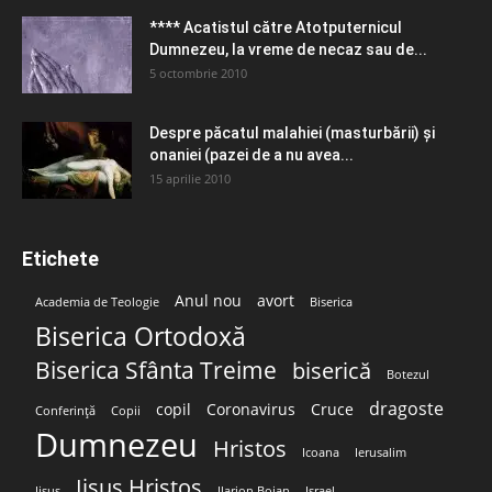
**** Acatistul către Atotputernicul
Dumnezeu, la vreme de necaz sau de...
5 octombrie 2010
Despre păcatul malahiei (masturbării) şi
onaniei (pazei de a nu avea...
15 aprilie 2010
Etichete
Anul nou
avort
Academia de Teologie
Biserica
Biserica Ortodoxă
Biserica Sfânta Treime
biserică
Botezul
dragoste
copil
Coronavirus
Cruce
Conferință
Copii
Dumnezeu
Hristos
Icoana
Ierusalim
Iisus Hristos
Iisus
Ilarion Boian
Israel