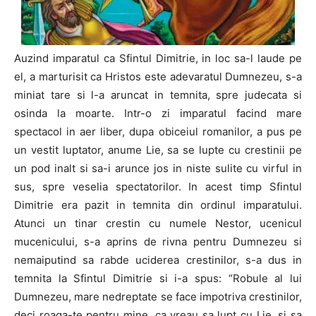
Auzind imparatul ca Sfintul Dimitrie, in loc sa-l laude pe
el, a marturisit ca Hristos este adevaratul Dumnezeu, s-a
miniat tare si l-a aruncat in temnita, spre judecata si
osinda la moarte. Intr-o zi imparatul facind mare
spectacol in aer liber, dupa obiceiul romanilor, a pus pe
un vestit luptator, anume Lie, sa se lupte cu crestinii pe
un pod inalt si sa-i arunce jos in niste sulite cu virful in
sus, spre veselia spectatorilor. In acest timp Sfintul
Dimitrie era pazit in temnita din ordinul imparatului.
Atunci un tinar crestin cu numele Nestor, ucenicul
mucenicului, s-a aprins de rivna pentru Dumnezeu si
nemaiputind sa rabde uciderea crestinilor, s-a dus in
temnita la Sfintul Dimitrie si i-a spus: “Robule al lui
Dumnezeu, mare nedreptate se face impotriva crestinilor,
deci roaga-te pentru mine, ca vreau sa lupt cu Lie, si sa