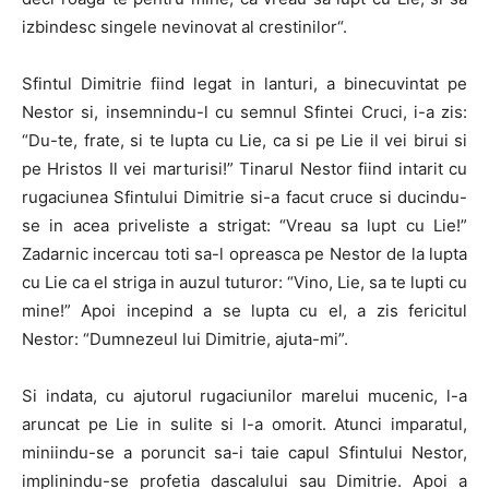
izbindesc singele nevinovat al crestinilor“.
Sfintul Dimitrie fiind legat in lanturi, a binecuvintat pe
Nestor si, insemnindu-l cu semnul Sfintei Cruci, i-a zis:
“Du-te, frate, si te lupta cu Lie, ca si pe Lie il vei birui si
pe Hristos Il vei marturisi!” Tinarul Nestor fiind intarit cu
rugaciunea Sfintului Dimitrie si-a facut cruce si ducindu-
se in acea priveliste a strigat: “Vreau sa lupt cu Lie!”
Zadarnic incercau toti sa-l opreasca pe Nestor de la lupta
cu Lie ca el striga in auzul tuturor: “Vino, Lie, sa te lupti cu
mine!” Apoi incepind a se lupta cu el, a zis fericitul
Nestor: “Dumnezeul lui Dimitrie, ajuta-mi”.
Si indata, cu ajutorul rugaciunilor marelui mucenic, l-a
aruncat pe Lie in sulite si l-a omorit. Atunci imparatul,
miniindu-se a poruncit sa-i taie capul Sfintului Nestor,
implinindu-se profetia dascalului sau Dimitrie. Apoi a