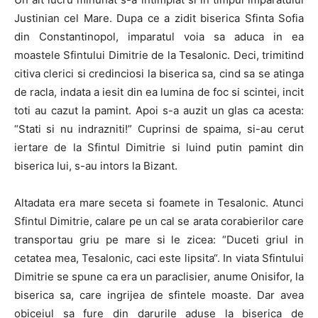
Justinian cel Mare. Dupa ce a zidit biserica Sfinta Sofia
din Constantinopol, imparatul voia sa aduca in ea
moastele Sfintului Dimitrie de la Tesalonic. Deci, trimitind
citiva clerici si credinciosi la biserica sa, cind sa se atinga
de racla, indata a iesit din ea lumina de foc si scintei, incit
toti au cazut la pamint. Apoi s-a auzit un glas ca acesta:
“Stati si nu indrazniti!” Cuprinsi de spaima, si-au cerut
iertare de la Sfintul Dimitrie si luind putin pamint din
biserica lui, s-au intors la Bizant.
Altadata era mare seceta si foamete in Tesalonic. Atunci
Sfintul Dimitrie, calare pe un cal se arata corabierilor care
transportau griu pe mare si le zicea: “Duceti griul in
cetatea mea, Tesalonic, caci este lipsita“. In viata Sfintului
Dimitrie se spune ca era un paraclisier, anume Onisifor, la
biserica sa, care ingrijea de sfintele moaste. Dar avea
obiceiul sa fure din darurile aduse la biserica de