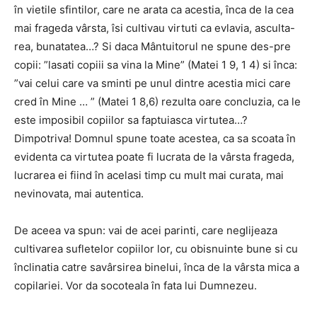
în vietile sfintilor, care ne arata ca acestia, înca de la cea
mai frageda vârsta, îsi cultivau virtuti ca evlavia, asculta-
rea, bunatatea…? Si daca Mântuitorul ne spune des-pre
copii: ”lasati copiii sa vina la Mine” (Matei 1 9, 1 4) si înca:
”vai celui care va sminti pe unul dintre acestia mici care
cred în Mine … ” (Matei 1 8,6) rezulta oare concluzia, ca le
este imposibil copiilor sa faptuiasca virtutea…?
Dimpotriva! Domnul spune toate acestea, ca sa scoata în
evidenta ca virtutea poate fi lucrata de la vârsta frageda,
lucrarea ei fiind în acelasi timp cu mult mai curata, mai
nevinovata, mai autentica.
De aceea va spun: vai de acei parinti, care neglijeaza
cultivarea sufletelor copiilor lor, cu obisnuinte bune si cu
înclinatia catre savârsirea binelui, înca de la vârsta mica a
copilariei. Vor da socoteala în fata lui Dumnezeu.