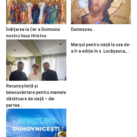
Înălțarea la Cer a Domnului
Dumnezeu…
nostru Iisus Hristos
Marșul pentru viață la cea de-
a II-a ediție în s. Lucășeuca,...
Recunoștință și
binecuvântare pentru mamele
dătătoare de viață – din
partea...