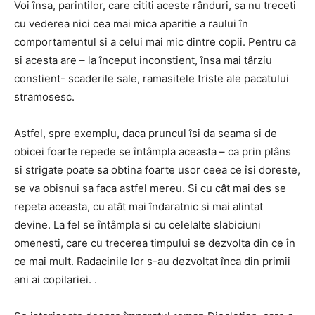
Voi însa, parintilor, care cititi aceste rânduri, sa nu treceti
cu vederea nici cea mai mica aparitie a raului în
comportamentul si a celui mai mic dintre copii. Pentru ca
si acesta are – la început inconstient, însa mai târziu
constient- scaderile sale, ramasitele triste ale pacatului
stramosesc.
Astfel, spre exemplu, daca pruncul îsi da seama si de
obicei foarte repede se întâmpla aceasta – ca prin plâns
si strigate poate sa obtina foarte usor ceea ce îsi doreste,
se va obisnui sa faca astfel mereu. Si cu cât mai des se
repeta aceasta, cu atât mai îndaratnic si mai alintat
devine. La fel se întâmpla si cu celelalte slabiciuni
omenesti, care cu trecerea timpului se dezvolta din ce în
ce mai mult. Radacinile lor s-au dezvoltat înca din primii
ani ai copilariei. .