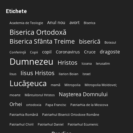
Etichete
Anul nou
avort
Academia de Teologie
Biserica
Biserica Ortodoxă
Biserica Sfânta Treime
biserică
Botezul
dragoste
copil
Coronavirus
Cruce
Conferință
Copii
Dumnezeu
Hristos
Icoana
Ierusalim
Iisus Hristos
Iisus
Ilarion Boian
Israel
Lucășeuca
mamă
Mitropolia
Mitropolia Moldovei;
Nașterea Domnului
moarte
Mântuitorul Hristos
Orhei
ortodoxia
Papa Francisc
Patriarhia de la Moscova
Patriarhia Română
Patriarhul Bisericii Ortodoxe Române
Patriarhul Chiril
Patriarhul Daniel
Patriarhul Ecumenic