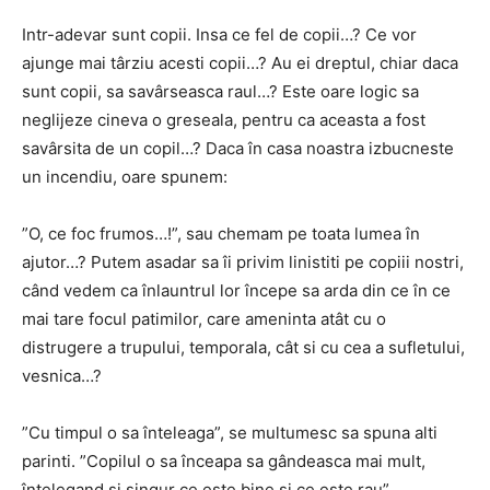
Intr-adevar sunt copii. Insa ce fel de copii…? Ce vor
ajunge mai târziu acesti copii…? Au ei dreptul, chiar daca
sunt copii, sa savârseasca raul…? Este oare logic sa
neglijeze cineva o greseala, pentru ca aceasta a fost
savârsita de un copil…? Daca în casa noastra izbucneste
un incendiu, oare spunem:
”O, ce foc frumos…!”, sau chemam pe toata lumea în
ajutor…? Putem asadar sa îi privim linistiti pe copiii nostri,
când vedem ca înlauntrul lor începe sa arda din ce în ce
mai tare focul patimilor, care ameninta atât cu o
distrugere a trupului, temporala, cât si cu cea a sufletului,
vesnica…?
”Cu timpul o sa înteleaga”, se multumesc sa spuna alti
parinti. ”Copilul o sa înceapa sa gândeasca mai mult,
întelegand si singur ce este bine si ce este rau”.