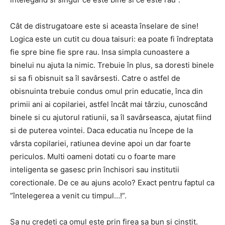
Cât de distrugatoare este si aceasta înselare de sine!
Logica este un cutit cu doua taisuri: ea poate fi îndreptata
fie spre bine fie spre rau. Insa simpla cunoastere a
binelui nu ajuta la nimic. Trebuie în plus, sa doresti binele
si sa fi obisnuit sa îl savârsesti. Catre o astfel de
obisnuinta trebuie condus omul prin educatie, înca din
primii ani ai copilariei, astfel încât mai târziu, cunoscând
binele si cu ajutorul ratiunii, sa îl savârseasca, ajutat fiind
si de puterea vointei. Daca educatia nu începe de la
vârsta copilariei, ratiunea devine apoi un dar foarte
periculos. Multi oameni dotati cu o foarte mare
inteligenta se gasesc prin închisori sau institutii
corectionale. De ce au ajuns acolo? Exact pentru faptul ca
”întelegerea a venit cu timpul…!”.
Sa nu credeti ca omul este prin firea sa bun si cinstit.