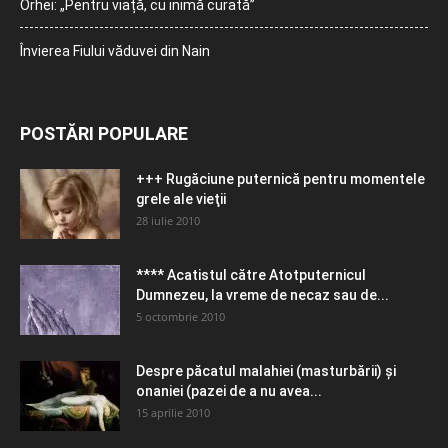
Orhei: „Pentru viață, cu inimă curată”
Învierea Fiului văduvei din Nain
POSTĂRI POPULARE
+++ Rugăciune puternică pentru momentele
grele ale vieţii
28 iulie 2010
**** Acatistul către Atotputernicul
Dumnezeu, la vreme de necaz sau de...
5 octombrie 2010
Despre păcatul malahiei (masturbării) şi
onaniei (pazei de a nu avea...
15 aprilie 2010