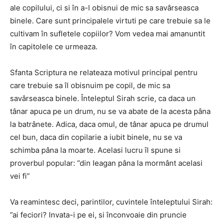
ale copilului, ci si în a-l obisnui de mic sa savârseasca
binele. Care sunt principalele virtuti pe care trebuie sa le
cultivam în sufletele copiilor? Vom vedea mai amanuntit
în capitolele ce urmeaza.
Sfanta Scriptura ne relateaza motivul principal pentru
care trebuie sa îl obisnuim pe copil, de mic sa
savârseasca binele. Înteleptul Sirah scrie, ca daca un
tânar apuca pe un drum, nu se va abate de la acesta pâna
la batrânete. Adica, daca omul, de tânar apuca pe drumul
cel bun, daca din copilarie a iubit binele, nu se va
schimba pâna la moarte. Acelasi lucru îl spune si
proverbul popular: ”din Ieagan pâna la mormânt acelasi
vei fi”
Va reamintesc deci, parintilor, cuvintele înteleptului Sirah:
”ai feciori? Invata-i pe ei, si înconvoaie din pruncie