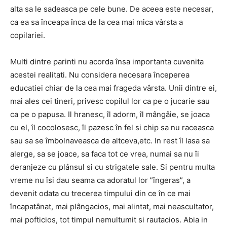
alta sa le sadeasca pe cele bune. De aceea este necesar,
ca ea sa înceapa înca de la cea mai mica vârsta a
copilariei.
Multi dintre parinti nu acorda însa importanta cuvenita
acestei realitati. Nu considera necesara începerea
educatiei chiar de la cea mai frageda vârsta. Unii dintre ei,
mai ales cei tineri, privesc copilul lor ca pe o jucarie sau
ca pe o papusa. Il hranesc, îl adorm, îl mângâie, se joaca
cu el, îl cocolosesc, îl pazesc în fel si chip sa nu raceasca
sau sa se îmbolnaveasca de altceva,etc. In rest îl lasa sa
alerge, sa se joace, sa faca tot ce vrea, numai sa nu îi
deranjeze cu plânsul si cu strigatele sale. Si pentru multa
vreme nu îsi dau seama ca adoratul lor ”îngeras”, a
devenit odata cu trecerea timpului din ce în ce mai
încapatânat, mai plângacios, mai alintat, mai neascultator,
mai pofticios, tot timpul nemultumit si rautacios. Abia in