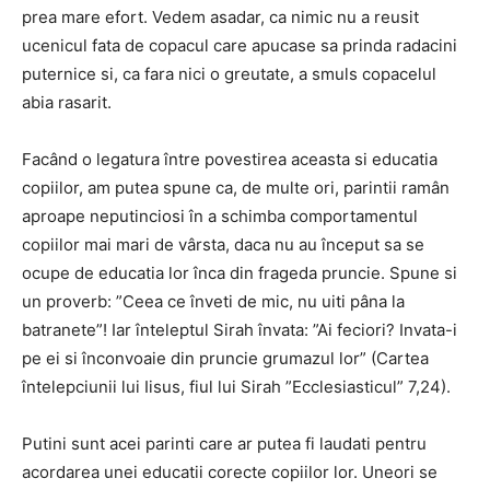
prea mare efort. Vedem asadar, ca nimic nu a reusit
ucenicul fata de copacul care apucase sa prinda radacini
puternice si, ca fara nici o greutate, a smuls copacelul
abia rasarit.
Facând o legatura între povestirea aceasta si educatia
copiilor, am putea spune ca, de multe ori, parintii ramân
aproape neputinciosi în a schimba comportamentul
copiilor mai mari de vârsta, daca nu au început sa se
ocupe de educatia lor înca din frageda pruncie. Spune si
un proverb: ”Ceea ce înveti de mic, nu uiti pâna la
batranete”! Iar înteleptul Sirah învata: ”Ai feciori? Invata-i
pe ei si înconvoaie din pruncie grumazul lor” (Cartea
întelepciunii lui Iisus, fiul lui Sirah ”Ecclesiasticul” 7,24).
Putini sunt acei parinti care ar putea fi laudati pentru
acordarea unei educatii corecte copiilor lor. Uneori se