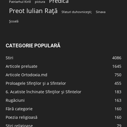
Predica
Patriarhul Kirill
pictura
Preot Iulian Rață
Sfaturi duhovnicești;
Sinaxa
Școală
CATEGORIE POPULARĂ
Stiri
4086
Articole preluate
1645
Articole Ortodoxia.md
750
Proloagele Sfinților și a Sfintelor
455
6. Acatiste închinate Sfinților și Sfintelor
183
Rugăciuni
163
Fără categorie
160
Poezia religioasă
160
Stiri religioase
79