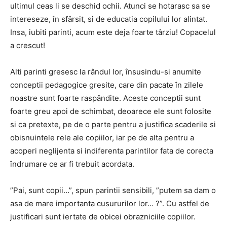
ultimul ceas li se deschid ochii. Atunci se hotarasc sa se
intereseze, în sfârsit, si de educatia copilului lor alintat.
Insa, iubiti parinti, acum este deja foarte târziu! Copacelul
a crescut!
Alti parinti gresesc la rândul lor, însusindu-si anumite
conceptii pedagogice gresite, care din pacate în zilele
noastre sunt foarte raspândite. Aceste conceptii sunt
foarte greu apoi de schimbat, deoarece ele sunt folosite
si ca pretexte, pe de o parte pentru a justifica scaderile si
obisnuintele rele ale copiilor, iar pe de alta pentru a
acoperi neglijenta si indiferenta parintilor fata de corecta
îndrumare ce ar fi trebuit acordata.
”Pai, sunt copii…”, spun parintii sensibili, ”putem sa dam o
asa de mare importanta cusururilor lor… ?”. Cu astfel de
justificari sunt iertate de obicei obrazniciile copiilor.