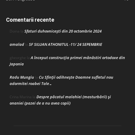
Comentarii recente
Sfaturi duhovnicești din 20 octombrie 2024
Doina
la
amalad
SF SILUAN ATHONITUL -11/ 24 SEPEMBRIE
la
A început construcţia primei mănăstiri ortodoxe din
gheorghe
la
Japonia
Radu Mungiu
Cu Sfinții odihnește Doamne sufletul nou
la
adormitei roabei Tale…
Despre păcatul malahiei (masturbării) şi
Crina Marina
la
onaniei (pazei de a nu avea copii)