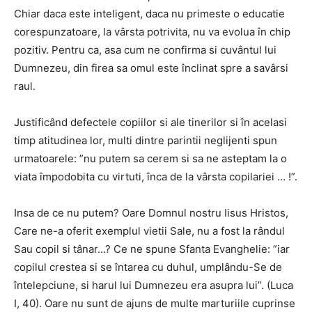
Chiar daca este inteligent, daca nu primeste o educatie
corespunzatoare, la vârsta potrivita, nu va evolua în chip
pozitiv. Pentru ca, asa cum ne confirma si cuvântul lui
Dumnezeu, din firea sa omul este înclinat spre a savârsi
raul.
Justificând defectele copiilor si ale tinerilor si în acelasi
timp atitudinea lor, multi dintre parintii neglijenti spun
urmatoarele: ”nu putem sa cerem si sa ne asteptam la o
viata împodobita cu virtuti, înca de la vârsta copilariei … !”.
Insa de ce nu putem? Oare Domnul nostru Iisus Hristos,
Care ne-a oferit exemplul vietii Sale, nu a fost la rândul
Sau copil si tânar…? Ce ne spune Sfanta Evanghelie: ”iar
copilul crestea si se întarea cu duhul, umplându-Se de
întelepciune, si harul lui Dumnezeu era asupra lui”. (Luca
I, 40). Oare nu sunt de ajuns de multe marturiile cuprinse