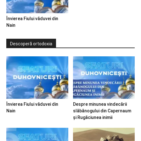
Învierea Fiului văduvei din
Nain
Descoperă ortodoxia
Învierea Fiului văduvei din
Despre minunea vindecării
Nain
slăbănogului din Capernaum
și Rugăciunea inimii