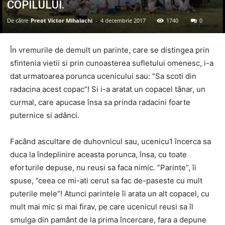
COPILULUI.
De către
Preot Victor Mihalachi
-
4 decembrie 2017
1740
0
În vremurile de demult un parinte, care se distingea prin
sfintenia vietii si prin cunoasterea sufletului omenesc, i-a
dat urmatoarea porunca ucenicului sau: ”Sa scoti din
radacina acest copac”! Si i-a aratat un copacel tânar, un
curmal, care apucase însa sa prinda radacini foarte
puternice si adânci.
Facând ascultare de duhovnicul sau, ucenicu1 încerca sa
duca la îndeplinire aceasta porunca, însa, cu toate
eforturile depuse, nu reusi sa faca nimic. ”Parinte”, îi
spuse, ”ceea ce mi-ati cerut sa fac de-paseste cu mult
puterile mele”! Atunci parintele îi arata un alt copacel, cu
mult mai mic si mai firav, pe care ucenicul reusi sa îl
smulga din pamânt de la prima încercare, fara a depune