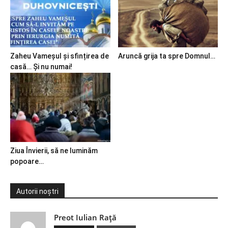
Zaheu Vameșul și sfințirea de
Aruncă grija ta spre Domnul…
casă… Și nu numai!
Ziua Învierii, să ne luminăm
popoare…
Autorii noștri
Preot Iulian Raţă