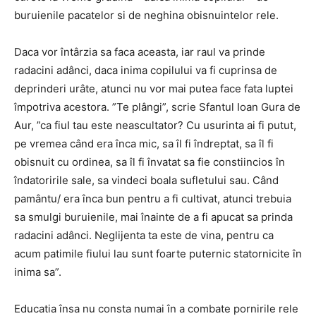
buruienile pacatelor si de neghina obisnuintelor rele.
Daca vor întârzia sa faca aceasta, iar raul va prinde
radacini adânci, daca inima copilului va fi cuprinsa de
deprinderi urâte, atunci nu vor mai putea face fata luptei
împotriva acestora. ”Te plângi”, scrie Sfantul Ioan Gura de
Aur, ”ca fiuI tau este neascultator? Cu usurinta ai fi putut,
pe vremea când era înca mic, sa îl fi îndreptat, sa îl fi
obisnuit cu ordinea, sa îl fi învatat sa fie constiincios în
îndatoririle sale, sa vindeci boala sufletului sau. Când
pamântu/ era înca bun pentru a fi cultivat, atunci trebuia
sa smulgi buruienile, mai înainte de a fi apucat sa prinda
radacini adânci. Neglijenta ta este de vina, pentru ca
acum patimile fiului lau sunt foarte puternic statornicite în
inima sa”.
Educatia însa nu consta numai în a combate pornirile rele