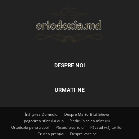
DESPRE NOI
URMAȚI-NE
Înălțarea Domnului
Despre Martorii lui Iehova
pogorirea-sfintului-duh
Piedici în calea mîntuirii
Ortodoxia pentru copii
Păcatul avortului
Păcatul vrăjitoriilor
Crucea preoției
Despre vaccine