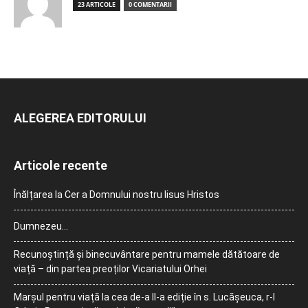
23 ARTICOLE
0 COMENTARII
ALEGEREA EDITORULUI
Articole recente
Înălțarea la Cer a Domnului nostru Iisus Hristos
Dumnezeu…
Recunoștință și binecuvântare pentru mamele dătătoare de
viață – din partea preoților Vicariatului Orhei
Marșul pentru viață la cea de-a II-a ediție în s. Lucășeuca, r-l