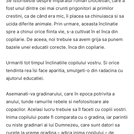
Se istoriseste despre împaratul roman Diocletian, care a
fost unul dintre cei mai crunti prigonitori ai primilor
crestini, ca de când era mic, îi placea sa chinuiasca si sa
ucida diferite animale. Prin urmare, aceasta înclinatie
spre a chinui orice fiinta vie, s-a cultivat în el înca din
copilarie. De aceea, noi trebuie sa avem grija sa punem
bazele unei educatii corecte. înca din copilarie.
Urmariti tot timpul înclinatiile copilului vostru. Si orice
tendinta rea îsi face aparitia, smulgeti-o din radacina cu
ajutorul educatiei.
Asemanati-va gradinarului, care în epoca potrivita a
anului, tunde ramurile rebele si nefolositoare ale
copacilor. Acelasi lucru trebuie sa îl faceti cu copiii vostri.
Inima copilului poate fi comparata cu o gradina, iar parintii
cu niste gradinari ai lui Dumnezeu, care sunt datori sa
curete la vreme gradina – adica inima copilului – de