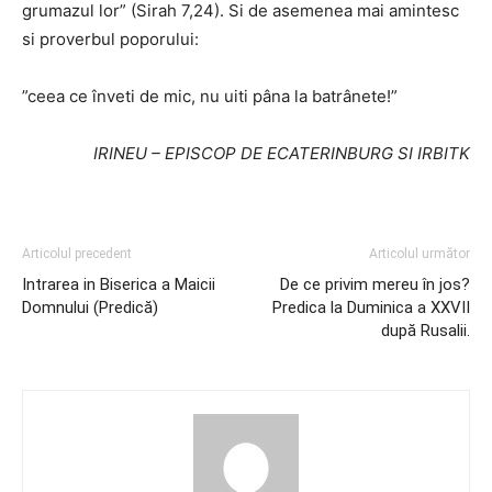
grumazul lor” (Sirah 7,24). Si de asemenea mai amintesc
si proverbul poporului:
”ceea ce înveti de mic, nu uiti pâna la batrânete!”
IRINEU – EPISCOP DE ECATERINBURG SI IRBITK
Articolul precedent
Articolul următor
Intrarea in Biserica a Maicii
De ce privim mereu în jos?
Domnului (Predică)
Predica la Duminica a XXVII
după Rusalii.