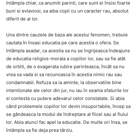
întâmpla chiar, ca anumiti parinti, care sunt ei însisi foarte
buni si evlaviosi, sa aiba copii cu un caracter rau, absolut
diferit de al lor.
Una dintre cauzele de baza ale acestui fenomen, trebuie
cautata în însasi educatia pe care acestia o ofera. Se
întâmpla asadar, ca acestia sa nu se îngrijeasca îndeajuns
de educatia religios-morala a copiilor lor, sau sa fie atât
de orbiti, de o exagerata iubire parinteasca, încât sa nu
vrea sa vada si sa recunoasca în acestia nimic rau sau
condamnabil. Refuza sa ia aminte, la observatiile bine
intentionate ale celor din jur, nu iau în seama sfaturile lor
si contesta cu putere adevarul celor constatate. Si abia
când problemele copiilor lor devin insuportabile, încep sa
se gândeasca la modul de îndreptare al fiicei sau al fiului
lor. Abia atunci fac apel la educatie. De multe ori însa, se
întâmpla sa fie deja prea târziu.