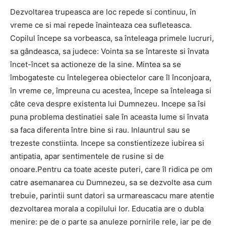
Dezvoltarea trupeasca are loc repede si continuu, în
vreme ce si mai repede înainteaza cea sufleteasca.
Copilul începe sa vorbeasca, sa înteleaga primele lucruri,
sa gândeasca, sa judece: Vointa sa se întareste si învata
încet-încet sa actioneze de la sine. Mintea sa se
îmbogateste cu întelegerea obiectelor care îl înconjoara,
în vreme ce, împreuna cu acestea, începe sa înteleaga si
câte ceva despre existenta lui Dumnezeu. Incepe sa îsi
puna problema destinatiei sale în aceasta lume si învata
sa faca diferenta între bine si rau. Inlauntrul sau se
trezeste constiinta. Incepe sa constientizeze iubirea si
antipatia, apar sentimentele de rusine si de
onoare.Pentru ca toate aceste puteri, care îl ridica pe om
catre asemanarea cu Dumnezeu, sa se dezvolte asa cum
trebuie, parintii sunt datori sa urmareascacu mare atentie
dezvoltarea morala a copilului Ior. Educatia are o dubla
menire: pe de o parte sa anuleze pornirile rele, iar pe de