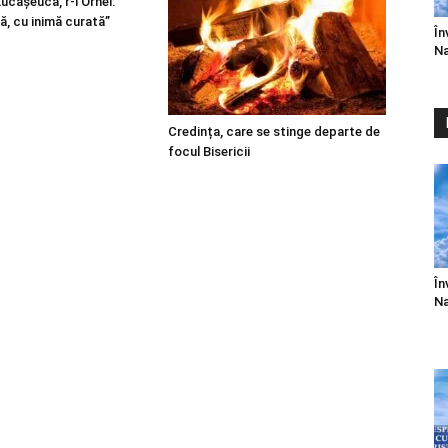
 Lucășeuca, r-l Orhei:
ă, cu inimă curată”
În
Na
Credința, care se stinge departe de
focul Bisericii
În
Na