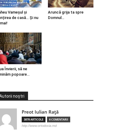
heu Vameșul și
Aruncă grija ta spre
ințirea de casă… Și nu
Domnul…
mai!
ua Învierii, să ne
minăm popoare…
Autorii noștri
Preot Iulian Raţă
3878 ARTICOLE
6 COMENTARII
http://www.ortodoxia.md