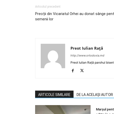
Articolul precedent
Preoții din Vicariatul Orhei au donat sânge pen
semenii lor
Preot Iulian Raţă
http://www.ortodoxia.md
Preot Iulian Rață parohul biser
ARTICOLE SIMILARE
DE LA ACELAȘI AUTOR
Marșul pentr