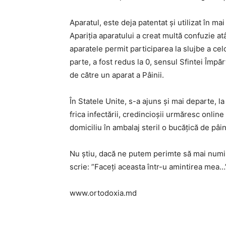
Aparatul, este deja patentat și utilizat în ma
Apariția aparatului a creat multă confuzie atât
aparatele permit participarea la slujbe a cel
parte, a fost redus la 0, sensul Sfintei Împăr
de către un aparat a Pâinii.
În Statele Unite, s-a ajuns și mai departe, la
frica infectării, credincioșii urmăresc online s
domiciliu în ambalaj steril o bucățică de pâin
Nu știu, dacă ne putem perimte să mai numi
scrie: ”Faceți aceasta într-u amintirea mea…
www.ortodoxia.md