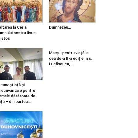
ălțarea la Cer a
Dumnezeu…
mnului nostru Iisus
istos
Marșul pentru viață la
cea de-a II-a ediție în s.
Lucășeuca,...
cunoștință și
necuvântare pentru
mele dătătoare de
ață – din partea...