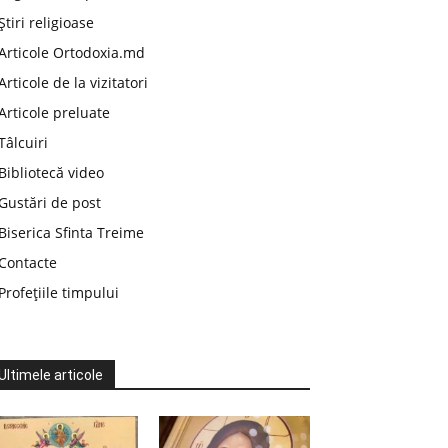
Știri religioase
Articole Ortodoxia.md
Articole de la vizitatori
Articole preluate
Tâlcuiri
Bibliotecă video
Gustări de post
Biserica Sfinta Treime
Contacte
Profețiile timpului
Ultimele articole