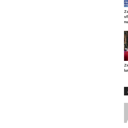
Za
sf
nu
Zi
lu