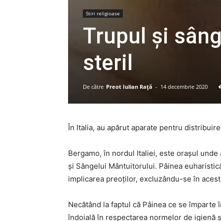
Stiri religioase
Trupul și sân
steril
De către
Preot Iulian Raţă
-
14 decembrie 2020
În Italia, au apărut aparate pentru distribui
Bergamo, în nordul Italiei, este orașul unde
și Sângelui Mântuitorului. Pâinea euharistică 
implicarea preoților, excluzându-se în acest f
Necătând la faptul că Pâinea ce se împarte în
îndoială în respectarea normelor de igienă și