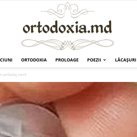
CIUNI
ORTODOXIA
PROLOAGE
POEZII
LĂCAŞURI
Ortodoxia.md
n ambalaj steril