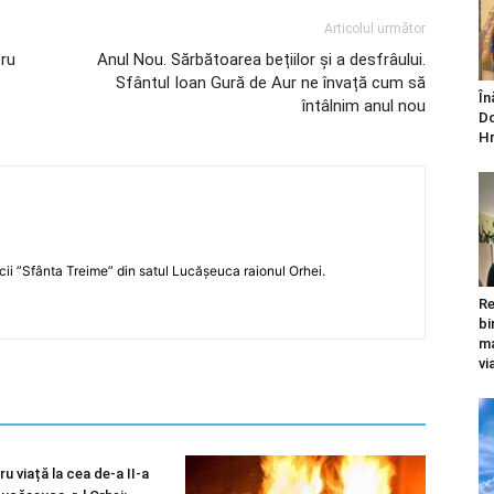
Articolul următor
tru
Anul Nou. Sărbătoarea bețiilor și a desfrâului.
Sfântul Ioan Gură de Aur ne învață cum să
În
întâlnim anul nou
Do
Hr
icii ”Sfânta Treime” din satul Lucășeuca raionul Orhei.
Re
bi
ma
vi
u viață la cea de-a II-a