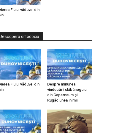
vierea Fiului văduvei din
in
Descoperă ortodoxia
vierea Fiului văduvei din
Despre minunea
in
vindecării slăbănogului
din Capernaum și
Rugăciunea inimii