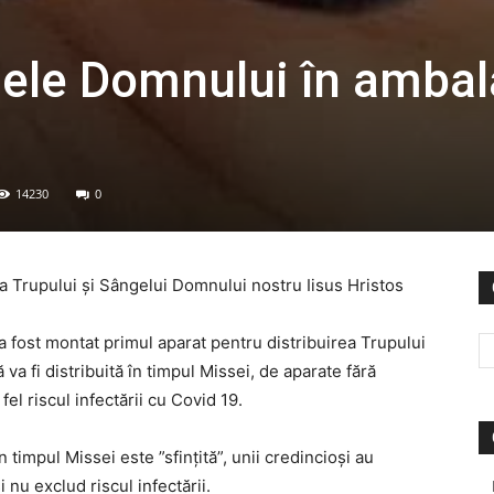
gele Domnului în ambal
14230
0
rea Trupului și Sângelui Domnului nostru Iisus Hristos
 a fost montat primul aparat pentru distribuirea Trupului
va fi distribuită în timpul Missei, de aparate fără
el riscul infectării cu Covid 19.
 timpul Missei este ”sfințită”, unii credincioși au
 nu exclud riscul infectării.