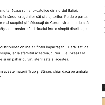
i multe lăcașe romano-catolice din nordul Italiei.
 în rândul creștinilor cât și slujitorilor. Pe de o parte,
or mai sceptici și înfricoșați de Coronavirus, pe de altă
tășanii, transformând ritualul într-o simplă distribuție
 distribuirea online a Sfintei Împărtășanii. Paralizați de
lujba, iar la sfârșitul acesteia, curierul le livrează la
e și un pahar cu vin, sterilizate și acestea.
m aceste materii Trup și Sânge, chiar dacă pe ambalaj
”