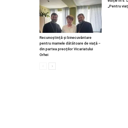
ediție în s.
„Pentru viaț
Recunoștință și binecuvântare
pentru mamele dătătoare de viață –
din partea preoților Vicariatului
Orhei