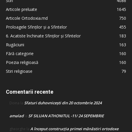
Stiri
4086
Articole preluate
1645
Articole Ortodoxia.md
750
Proloagele Sfinților și a Sfintelor
455
6. Acatiste închinate Sfinților și Sfintelor
183
Rugăciuni
163
Fără categorie
160
Poezia religioasă
160
Stiri religioase
79
Comentarii recente
Sfaturi duhovnicești din 20 octombrie 2024
Doina
la
amalad
SF SILUAN ATHONITUL -11/ 24 SEPEMBRIE
la
A început construcţia primei mănăstiri ortodoxe
gheorghe
la