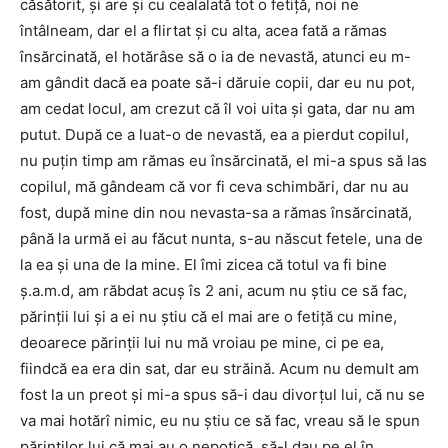
căsătorit, şi are şi cu cealalată tot o fetiţă, noi ne
întâlneam, dar el a flirtat şi cu alta, acea fată a rămas
însărcinată, el hotărâse să o ia de nevastă, atunci eu m-
am gândit dacă ea poate să-i dăruie copii, dar eu nu pot,
am cedat locul, am crezut că îl voi uita şi gata, dar nu am
putut. După ce a luat-o de nevastă, ea a pierdut copilul,
nu puţin timp am rămas eu însărcinată, el mi-a spus să las
copilul, mă gândeam că vor fi ceva schimbări, dar nu au
fost, după mine din nou nevasta-sa a rămas însărcinată,
până la urmă ei au făcut nunta, s-au născut fetele, una de
la ea şi una de la mine. El îmi zicea că totul va fi bine
ş.a.m.d, am răbdat acuş îs 2 ani, acum nu ştiu ce să fac,
părinţii lui şi a ei nu ştiu că el mai are o fetiţă cu mine,
deoarece părinţii lui nu mă vroiau pe mine, ci pe ea,
fiindcă ea era din sat, dar eu străină. Acum nu demult am
fost la un preot şi mi-a spus să-i dau divorţul lui, că nu se
va mai hotărî nimic, eu nu ştiu ce să fac, vreau să le spun
părinţilor lui că mai au o nepoţică, să-l dau pe el în