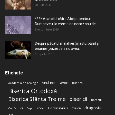
28 iulie 2010
**** Acatistul către Atotputernicul
Dumnezeu, la vreme de necaz sau de...
5 octombrie 2010
Despre păcatul malahiei (masturbării) şi
onaniei (pazei de a nu avea...
15 aprilie 2010
Etichete
Anul nou
avort
Academia de Teologie
Biserica
Biserica Ortodoxă
Biserica Sfânta Treime
biserică
Botezul
dragoste
copil
Coronavirus
Cruce
Conferință
Copii