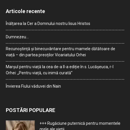
Articole recente
Înălțarea la Cer a Domnului nostru Iisus Hristos
Dumnezeu…
Recunoștință și binecuvântare pentru mamele dătătoare de
viață – din partea preoților Vicariatului Orhei
Marșul pentru viață la cea de-a II-a ediție în s. Lucășeuca, r-l
Orhei: „Pentru viață, cu inimă curată”
Învierea Fiului văduvei din Nain
POSTĂRI POPULARE
+++ Rugăciune puternică pentru momentele
grele ale vieţii