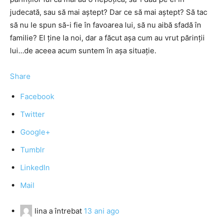
judecată, sau să mai aştept? Dar ce să mai aştept? Să tac
să nu le spun să-i fie în favoarea lui, să nu aibă sfadă în
familie? El ţine la noi, dar a făcut aşa cum au vrut părinţii
lui…de aceea acum suntem în aşa situaţie.
Share
Facebook
Twitter
Google+
Tumblr
LinkedIn
Mail
lina
a întrebat
13 ani ago