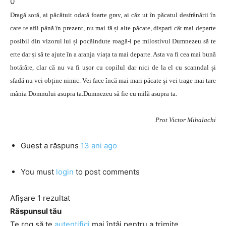
0
Dragă soră, ai păcătuit odată foarte grav, ai căz ut în păcatul desfrânării în
care te afli până în prezent, nu mai fă și alte păcate, dispari cât mai departe
posibil din vizorul lui și pocăindute roagă-l pe milostivul Dumnezeu să te
erte dar și să te ajute în a aranja viața ta mai departe. Asta va fi cea mai bună
hotărâre, clar că nu va fi ușor cu copilul dar nici de la el cu scanndal și
sfadă nu vei obține nimic. Vei face încă mai mari păcate și vei trage mai tare
mânia Domnului asupra ta.Dumnezeu să fie cu milă asupra ta.
Prot Victor Mihalachi
Guest
a răspuns
13 ani ago
You must
login
to post comments
Afișare 1 rezultat
Răspunsul tău
Te rog să te
autentifici
mai întâi pentru a trimite.