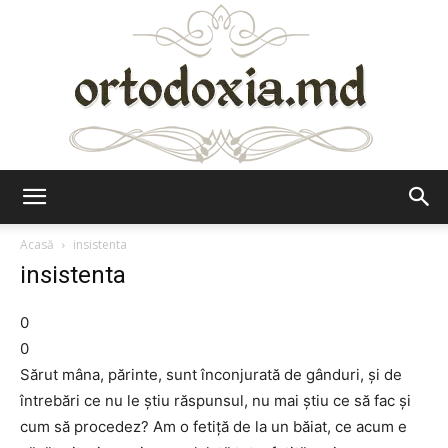
Ortodoxia.md
Acasă
insistenta
insistenta
0
0
Sărut mâna, părinte, sunt înconjurată de gânduri, şi de
întrebări ce nu le ştiu răspunsul, nu mai ştiu ce să fac şi
cum să procedez? Am o fetiţă de la un băiat, ce acum e