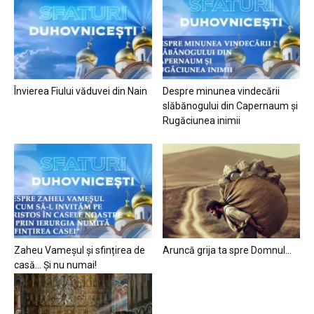
Învierea Fiului văduvei din Nain
Despre minunea vindecării
slăbănogului din Capernaum și
Rugăciunea inimii
Zaheu Vameșul și sfințirea de
Aruncă grija ta spre Domnul…
casă… Și nu numai!