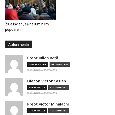
Ziua Învierii, să ne luminăm
popoare…
Autorii noștri
Preot Iulian Raţă
3878 ARTICOLE
6 COMENTARII
http://www.ortodoxia.md
Diacon Victor Casian
581 ARTICOLE
5 COMENTARII
http://www.ortodoxia.md
Preot Victor Mihalachi
210 ARTICOLE
1 COMENTARII