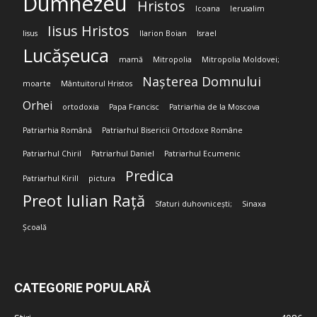
Dumnezeu
Hristos
Icoana
Ierusalim
Iisus Hristos
Iisus
Ilarion Boian
Israel
Lucășeuca
mamă
Mitropolia
Mitropolia Moldovei;
Nașterea Domnului
moarte
Mântuitorul Hristos
Orhei
ortodoxia
Papa Francisc
Patriarhia de la Moscova
Patriarhia Română
Patriarhul Bisericii Ortodoxe Române
Patriarhul Chiril
Patriarhul Daniel
Patriarhul Ecumenic
Predica
Patriarhul Kirill
pictura
Preot Iulian Rață
Sfaturi duhovnicești;
Sinaxa
Școală
CATEGORIE POPULARĂ