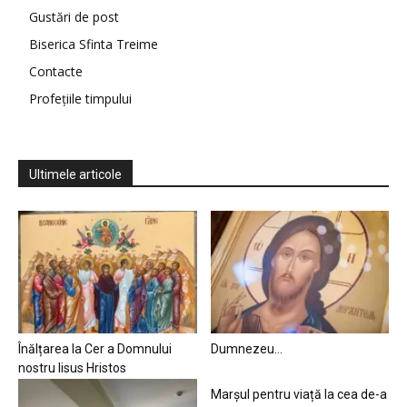
Gustări de post
Biserica Sfinta Treime
Contacte
Profețiile timpului
Ultimele articole
Înălțarea la Cer a Domnului
Dumnezeu…
nostru Iisus Hristos
Marșul pentru viață la cea de-a