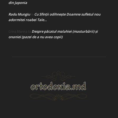
din Japonia
Radu Mungiu
Cu Sfinții odihnește Doamne sufletul nou
la
adormitei roabei Tale…
Despre păcatul malahiei (masturbării) şi
Crina Marina
la
onaniei (pazei de a nu avea copii)