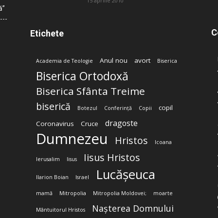
15 aprilie 2010
ă”
C
Etichete
Anul nou
avort
Academia de Teologie
Biserica
Biserica Ortodoxă
Biserica Sfânta Treime
biserică
copil
Botezul
Conferință
Copii
dragoste
Coronavirus
Cruce
Dumnezeu
Hristos
Icoana
Iisus Hristos
Ierusalim
Iisus
Lucășeuca
Ilarion Boian
Israel
mamă
Mitropolia
Mitropolia Moldovei;
moarte
Nașterea Domnului
Mântuitorul Hristos