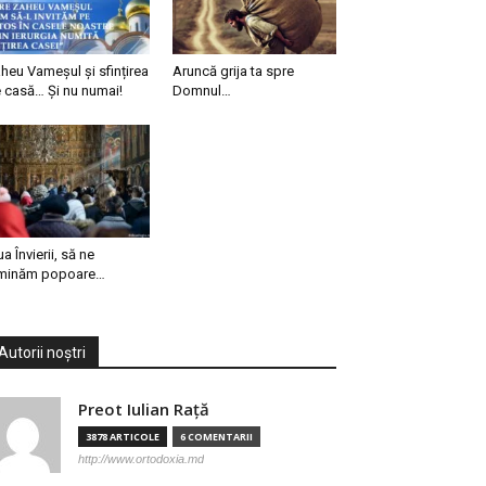
heu Vameșul și sfințirea
Aruncă grija ta spre
 casă… Și nu numai!
Domnul…
ua Învierii, să ne
minăm popoare…
Autorii noștri
Preot Iulian Raţă
3878 ARTICOLE
6 COMENTARII
http://www.ortodoxia.md