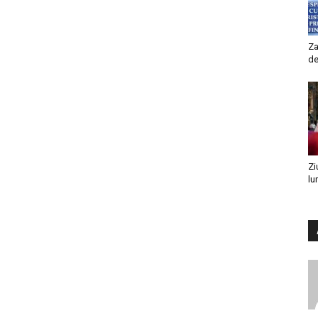
Za
de
Zi
lu