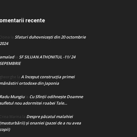
omentarii recente
Sfaturi duhovnicești din 20 octombrie
Doina
la
2024
amalad
SF SILUAN ATHONITUL -11/ 24
la
SEPEMBRIE
A început construcţia primei
gheorghe
la
mănăstiri ortodoxe din Japonia
Radu Mungiu
Cu Sfinții odihnește Doamne
la
sufletul nou adormitei roabei Tale…
Despre păcatul malahiei
Crina Marina
la
(masturbării) şi onaniei (pazei de a nu avea
copii)