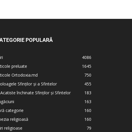
ATEGORIE POPULARĂ
iri
4086
ticole preluate
1645
ticole Ortodoxia.md
750
oloagele Sfinților și a Sfintelor
455
 Acatiste închinate Sfinților și Sfintelor
183
găciuni
163
ră categorie
160
ezia religioasă
160
iri religioase
79