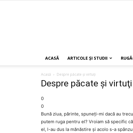
ACASĂ
ARTICOLE ŞI STUDII
RUGĂ
Acasă
Despre păcate şi virtuţi
Despre păcate şi virtuţi
0
0
Bună ziua, părinte, spuneţi-mi dacă au trecut
putem ruga pentru el? Vroiam să specific că
el, l-au dus la mănăstire şi acolo s-a spân