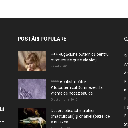
POSTĂRI POPULARE
C
+++ Rugăciune puternică pentru
St
momentele grele ale vieţii
Ar
28 iulie 2010
Ar
Pr
**** Acatistul către
Atotputernicul Dumnezeu, la
6.
vreme de necaz sau de...
Ru
5 octombrie 2010
Fă
lui
Despre păcatul malahiei
Po
(masturbării) şi onaniei (pazei de
a nu avea...
St