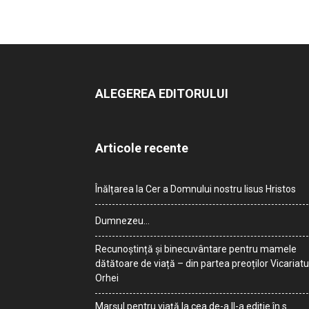
ALEGEREA EDITORULUI
Articole recente
Înălțarea la Cer a Domnului nostru Iisus Hristos
Dumnezeu…
Recunoștință și binecuvântare pentru mamele
dătătoare de viață – din partea preoților Vicariatu
Orhei
Marșul pentru viață la cea de-a II-a ediție în s.