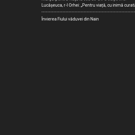
Lucășeuca, r-l Orhei: „Pentru viață, cu inimă curat
Învierea Fiului văduvei din Nain