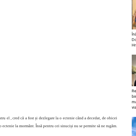
În
Do
Hr
Re
bi
ma
vi
ru el , cred că a fost și dezlegare la o ectenie când a decedat, de obicei
 o ectenie la mormânt. Însă pentru cei sinuciși nu se permite să ne rugăm.