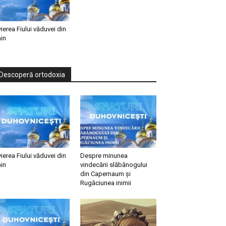
vierea Fiului văduvei din
in
Descoperă ortodoxia
vierea Fiului văduvei din
Despre minunea
in
vindecării slăbănogului
din Capernaum și
Rugăciunea inimii