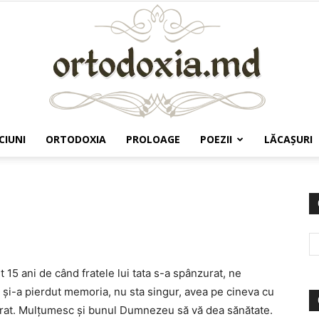
CIUNI
ORTODOXIA
PROLOAGE
POEZII
LĂCAŞURI
Ortodoxia.md
 15 ani de când fratele lui tata s-a spânzurat, ne
 şi-a pierdut memoria, nu sta singur, avea pe cineva cu
zurat. Mulţumesc şi bunul Dumnezeu să vă dea sănătate.