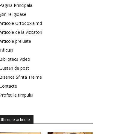
Pagina Principala
Știri religioase
Articole Ortodoxia.md
Articole de la vizitatori
Articole preluate
Tâlcuiri
Bibliotecă video
Gustări de post
Biserica Sfinta Treime
Contacte
Profețiile timpului
Ultimele articole