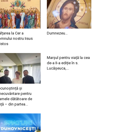
ălțarea la Cer a
Dumnezeu…
mnului nostru Iisus
istos
Marșul pentru viață la cea
de-a II-a ediție în s.
Lucășeuca,...
cunoștință și
necuvântare pentru
mele dătătoare de
ață – din partea...