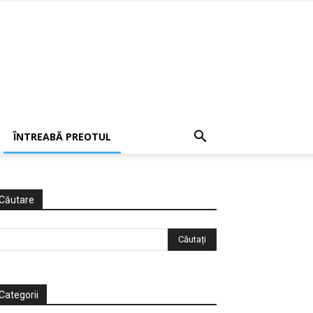
ÎNTREABĂ PREOTUL
Căutare
Categorii