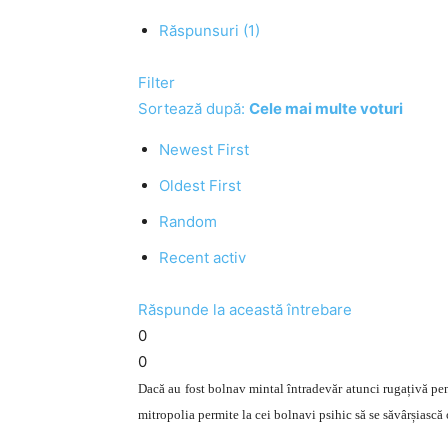
Răspunsuri (1)
Filter
Sortează după:
Cele mai multe voturi
Newest First
Oldest First
Random
Recent activ
Răspunde la această întrebare
0
0
Dacă au fost bolnav mintal întradevăr atunci rugațivă pent
mitropolia permite la cei bolnavi psihic să se săvârșiască