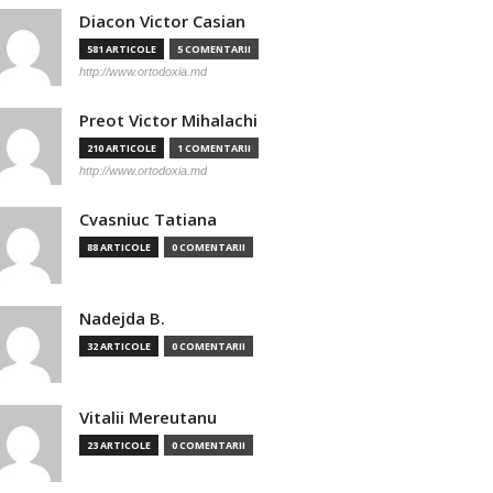
Diacon Victor Casian
581 ARTICOLE
5 COMENTARII
http://www.ortodoxia.md
Preot Victor Mihalachi
210 ARTICOLE
1 COMENTARII
http://www.ortodoxia.md
Cvasniuc Tatiana
88 ARTICOLE
0 COMENTARII
Nadejda B.
32 ARTICOLE
0 COMENTARII
Vitalii Mereutanu
23 ARTICOLE
0 COMENTARII