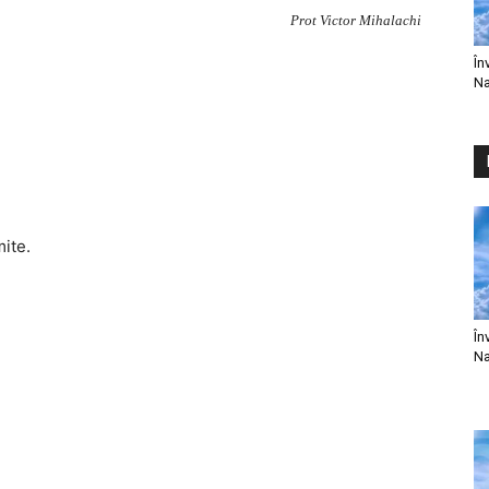
Prot Victor Mihalachi
În
Na
mite.
În
Na