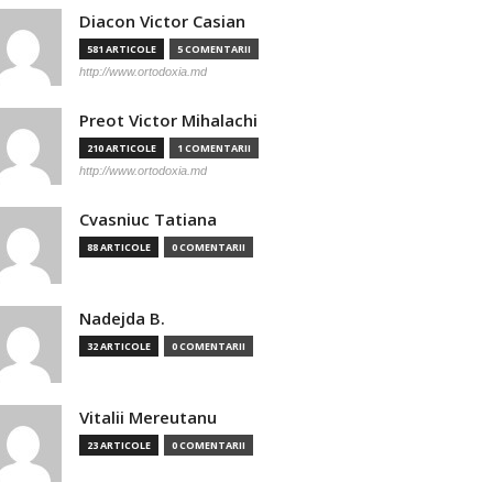
Diacon Victor Casian
581 ARTICOLE
5 COMENTARII
http://www.ortodoxia.md
Preot Victor Mihalachi
210 ARTICOLE
1 COMENTARII
http://www.ortodoxia.md
Cvasniuc Tatiana
88 ARTICOLE
0 COMENTARII
Nadejda B.
32 ARTICOLE
0 COMENTARII
Vitalii Mereutanu
23 ARTICOLE
0 COMENTARII