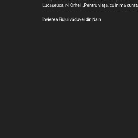
Lucășeuca, r-l Orhei: „Pentru viață, cu inimă curat
Învierea Fiului văduvei din Nain