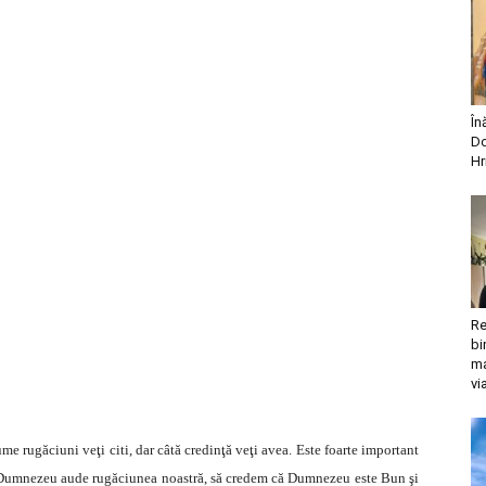
În
Do
Hr
Re
bi
ma
vi
me rugăciuni veţi citi, dar câtă credinţă veţi avea. Este foarte important
 Dumnezeu aude rugăciunea noastră, să credem că Dumnezeu este Bun şi