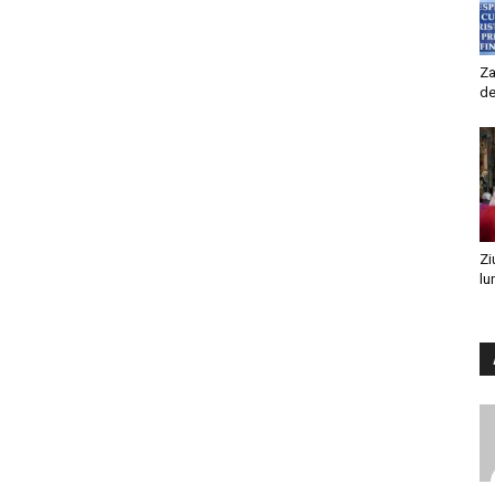
Za
de
Zi
lu