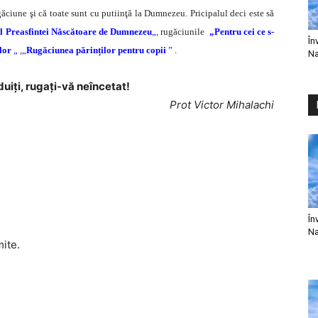
ciune şi că toate sunt cu putiinţă la Dumnezeu. Pricipalul deci este să
l Preasfintei Născătoare de Dumnezeu
„
, rugăciunile
„Pentru cei ce s-
În
ilor
„
,
„
Rugăciunea părinților pentru copii
”
.
Na
uiţi, rugaţi-vă neîncetat!
Prot Victor Mihalachi
În
Na
mite.