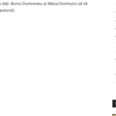
-o daţi. Bunul Dumnezeu şi Maica Domnului să vă
osloviţi.