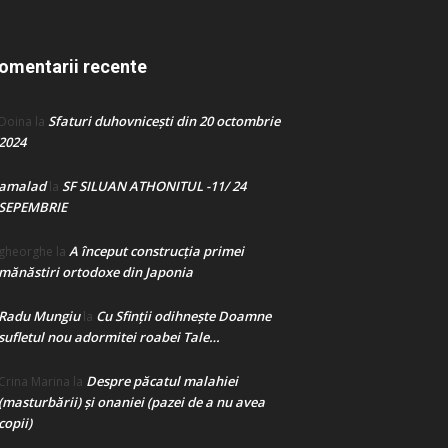
omentarii recente
Sfaturi duhovnicești din 20 octombrie
Doina
la
2024
amalad
SF SILUAN ATHONITUL -11/ 24
la
SEPEMBRIE
A început construcţia primei
gheorghe
la
mănăstiri ortodoxe din Japonia
Radu Mungiu
Cu Sfinții odihnește Doamne
la
sufletul nou adormitei roabei Tale…
Despre păcatul malahiei
Crina Marina
la
(masturbării) şi onaniei (pazei de a nu avea
copii)