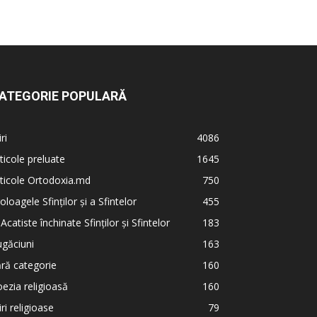
ATEGORIE POPULARĂ
iri
4086
ticole preluate
1645
ticole Ortodoxia.md
750
oloagele Sfinților și a Sfintelor
455
 Acatiste închinate Sfinților și Sfintelor
183
găciuni
163
ră categorie
160
ezia religioasă
160
iri religioase
79