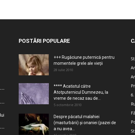
POSTĂRI POPULARE
C
+++ Rugăciune puternică pentru
St
momentele grele ale vieţii
Ar
28 iulie 2010
Ar
Pr
**** Acatistul către
Atotputernicul Dumnezeu, la
6.
vreme de necaz sau de...
Ru
5 octombrie 2010
Fă
lui
Despre păcatul malahiei
Po
(masturbării) şi onaniei (pazei de
a nu avea...
St