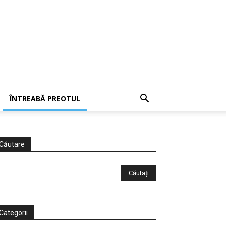
ÎNTREABĂ PREOTUL
Căutare
Categorii