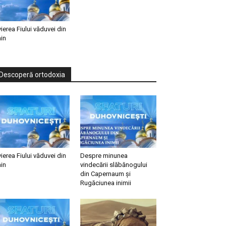
vierea Fiului văduvei din
in
Descoperă ortodoxia
vierea Fiului văduvei din
Despre minunea
in
vindecării slăbănogului
din Capernaum și
Rugăciunea inimii