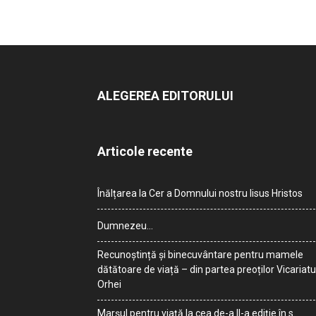
ALEGEREA EDITORULUI
Articole recente
Înălțarea la Cer a Domnului nostru Iisus Hristos
Dumnezeu…
Recunoștință și binecuvântare pentru mamele
dătătoare de viață – din partea preoților Vicariatu
Orhei
Marșul pentru viață la cea de-a II-a ediție în s.