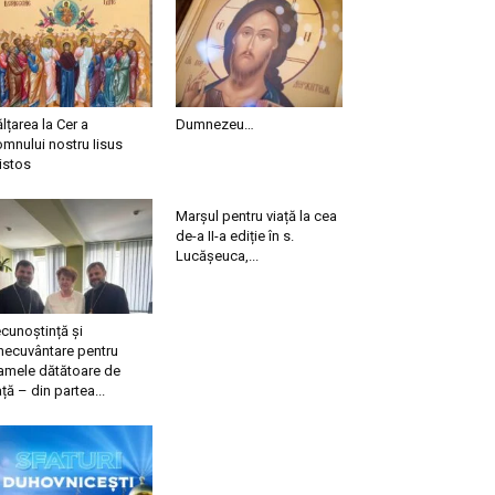
ălțarea la Cer a
Dumnezeu…
mnului nostru Iisus
istos
Marșul pentru viață la cea
de-a II-a ediție în s.
Lucășeuca,...
cunoștință și
necuvântare pentru
mele dătătoare de
ață – din partea...