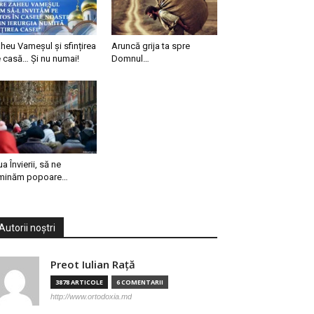
heu Vameșul și sfințirea
Aruncă grija ta spre
 casă… Și nu numai!
Domnul…
ua Învierii, să ne
minăm popoare…
Autorii noștri
Preot Iulian Raţă
3878 ARTICOLE
6 COMENTARII
http://www.ortodoxia.md