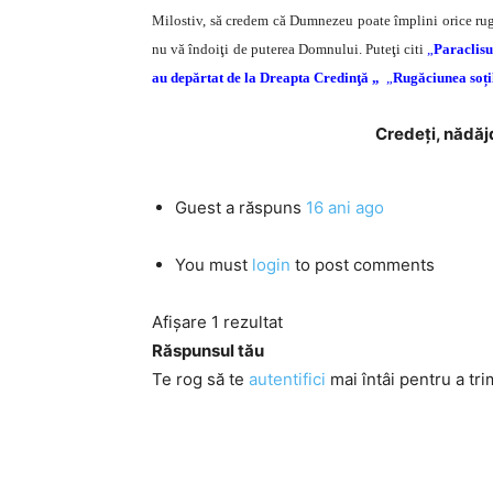
Milostiv, să credem că Dumnezeu poate împlini orice rugă
nu vă îndoiţi de puterea Domnului. Puteţi citi
„
Paraclisu
au depărtat de la Dreapta Credinţă „
„
Rugăciunea soț
Credeţi, nădăjd
Guest
a răspuns
16 ani ago
You must
login
to post comments
Afișare 1 rezultat
Răspunsul tău
Te rog să te
autentifici
mai întâi pentru a tri