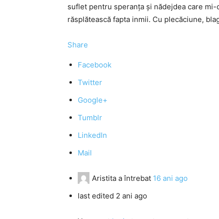
suflet pentru speranţa şi nădejdea care mi
răsplătească fapta inmii. Cu plecăciune, blag
Share
Facebook
Twitter
Google+
Tumblr
LinkedIn
Mail
Aristita
a întrebat
16 ani ago
last edited 2 ani ago