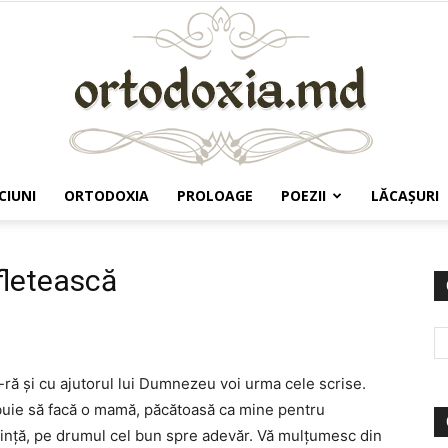
CIUNI
ORTODOXIA
PROLOAGE
POEZII
LĂCAŞURI
Ortodoxia.md
fletească
ră şi cu ajutorul lui Dumnezeu voi urma cele scrise.
ebuie să facă o mamă, păcătoasă ca mine pentru
redinţă, pe drumul cel bun spre adevăr. Vă mulţumesc din