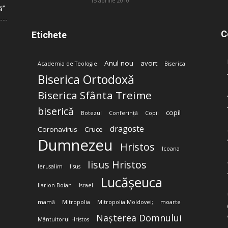
15 aprilie 2010
ă”
C
Etichete
Anul nou
avort
Academia de Teologie
Biserica
Biserica Ortodoxă
Biserica Sfânta Treime
biserică
copil
Botezul
Conferință
Copii
dragoste
Coronavirus
Cruce
Dumnezeu
Hristos
Icoana
Iisus Hristos
Ierusalim
Iisus
Lucășeuca
Ilarion Boian
Israel
mamă
Mitropolia
Mitropolia Moldovei;
moarte
Nașterea Domnului
Mântuitorul Hristos