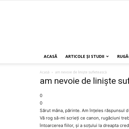
ACASĂ
ARTICOLE ŞI STUDII
RUGĂ
Acasă
am nevoie de linişte sufletească
am nevoie de linişte su
0
0
Sărut mâna, părinte. Am înţeles răspunsul d-
Vă rog să-mi scrieţi ce canon, rugăciuni tr
întoarcerea fiilor, şi a soţului la dreapta c