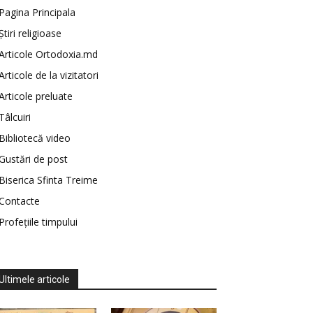
Pagina Principala
Știri religioase
Articole Ortodoxia.md
Articole de la vizitatori
Articole preluate
Tâlcuiri
Bibliotecă video
Gustări de post
Biserica Sfinta Treime
Contacte
Profețiile timpului
Ultimele articole