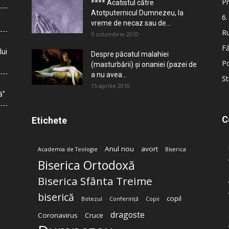
Pr
**** Acatistul către
Atotputernicul Dumnezeu, la
6.
vreme de necaz sau de...
Ru
5 octombrie 2010
Fă
lui
Despre păcatul malahiei
Po
(masturbării) şi onaniei (pazei de
a nu avea...
St
15 aprilie 2010
ă”
C
Etichete
Anul nou
avort
Academia de Teologie
Biserica
Biserica Ortodoxă
Biserica Sfânta Treime
biserică
copil
Botezul
Conferință
Copii
dragoste
Coronavirus
Cruce