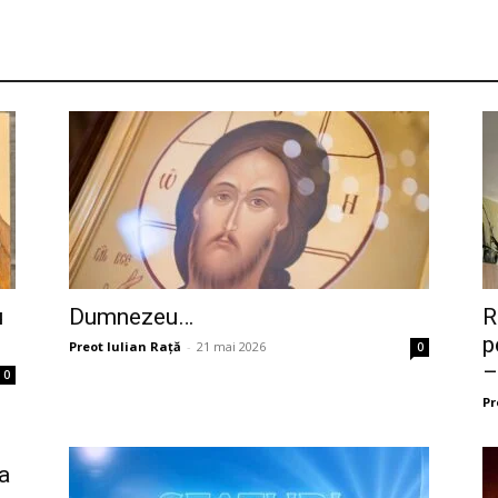
u
Dumnezeu…
R
p
Preot Iulian Raţă
-
21 mai 2026
0
–
0
Pr
-a