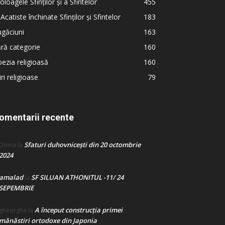
oloagele Sfinților și a Sfintelor
455
 Acatiste închinate Sfinților și Sfintelor
183
găciuni
163
ră categorie
160
ezia religioasă
160
iri religioase
79
omentarii recente
Sfaturi duhovnicești din 20 octombrie
Doina
la
2024
amalad
SF SILUAN ATHONITUL -11/ 24
la
SEPEMBRIE
A început construcţia primei
gheorghe
la
mănăstiri ortodoxe din Japonia