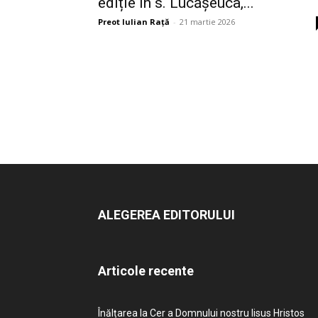
ediție în s. Lucășeuca,...
Preot Iulian Raţă
-
21 martie 2026
ALEGEREA EDITORULUI
Articole recente
Înălțarea la Cer a Domnului nostru Iisus Hristos