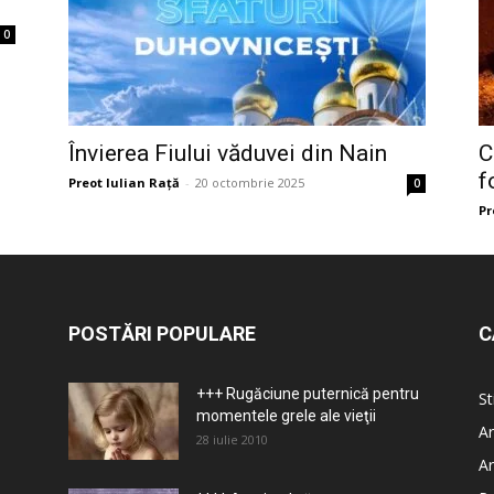
0
Învierea Fiului văduvei din Nain
C
f
Preot Iulian Raţă
-
20 octombrie 2025
0
Pr
POSTĂRI POPULARE
C
+++ Rugăciune puternică pentru
St
momentele grele ale vieţii
Ar
28 iulie 2010
Ar