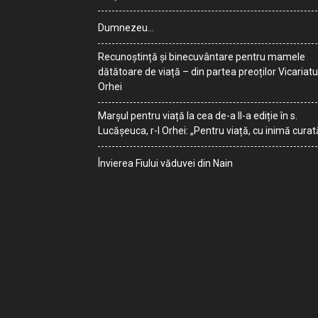
Dumnezeu…
Recunoștință și binecuvântare pentru mamele
dătătoare de viață – din partea preoților Vicariatu
Orhei
Marșul pentru viață la cea de-a II-a ediție în s.
Lucășeuca, r-l Orhei: „Pentru viață, cu inimă curat
Învierea Fiului văduvei din Nain