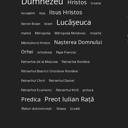
Dumnezeu
Hristos
Icoana
Iisus Hristos
Ierusalim
Iisus
Lucășeuca
Ilarion Boian
Israel
mamă
Mitropolia
Mitropolia Moldovei;
moarte
Nașterea Domnului
Mântuitorul Hristos
Orhei
ortodoxia
Papa Francisc
Patriarhia de la Moscova
Patriarhia Română
Patriarhul Bisericii Ortodoxe Române
Patriarhul Chiril
Patriarhul Daniel
Patriarhul Ecumenic
Patriarhul Kirill
pictura
Preot Iulian Rață
Predica
Sfaturi duhovnicești;
Sinaxa
Școală