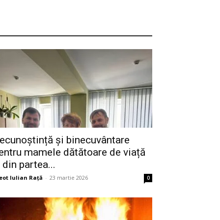
ecunoștință și binecuvântare
entru mamele dătătoare de viață
 din partea...
eot Iulian Raţă
-
23 martie 2026
0