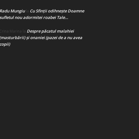
Radu Mungiu
Cu Sfinții odihnește Doamne
la
sufletul nou adormitei roabei Tale…
Despre păcatul malahiei
Crina Marina
la
(masturbării) şi onaniei (pazei de a nu avea
copii)