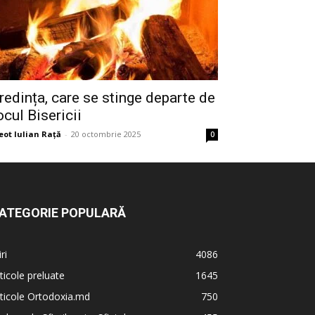
redința, care se stinge departe de
ocul Bisericii
eot Iulian Raţă
-
20 octombrie 2025
0
ATEGORIE POPULARĂ
iri
4086
ticole preluate
1645
ticole Ortodoxia.md
750