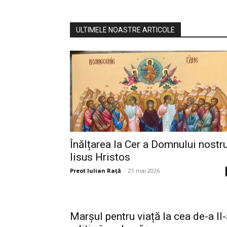
ULTIMELE NOASTRE ARTICOLE
Înălțarea la Cer a Domnului nostr
Iisus Hristos
Preot Iulian Raţă
-
21 mai 2026
Marșul pentru viață la cea de-a II