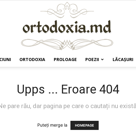
CIUNI
ORTODOXIA
PROLOAGE
POEZII
LĂCAŞURI
Ortodoxia.md
Upps ... Eroare 404
Ne pare rău, dar pagina pe care o cautați nu există
Puteți merge la
HOMEPAGE