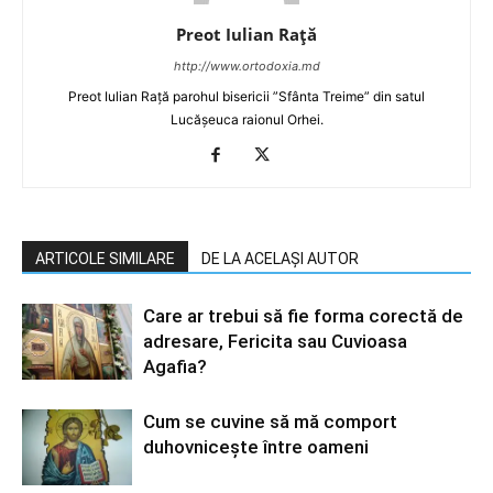
Preot Iulian Raţă
http://www.ortodoxia.md
Preot Iulian Rață parohul bisericii ”Sfânta Treime” din satul
Lucășeuca raionul Orhei.
ARTICOLE SIMILARE
DE LA ACELAȘI AUTOR
Care ar trebui să fie forma corectă de
adresare, Fericita sau Cuvioasa
Agafia?
Cum se cuvine să mă comport
duhovniceşte între oameni