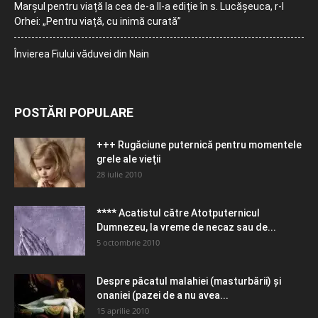
Marșul pentru viață la cea de-a II-a ediție în s. Lucășeuca, r-l
Orhei: „Pentru viață, cu inimă curată”
Învierea Fiului văduvei din Nain
POSTĂRI POPULARE
+++ Rugăciune puternică pentru momentele
grele ale vieţii
28 iulie 2010
**** Acatistul către Atotputernicul
Dumnezeu, la vreme de necaz sau de...
5 octombrie 2010
Despre păcatul malahiei (masturbării) şi
onaniei (pazei de a nu avea...
15 aprilie 2010