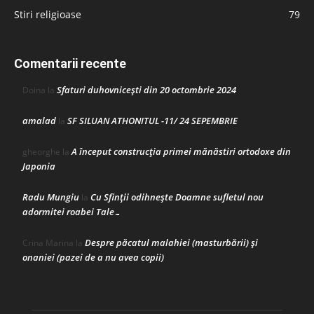
Stiri religioase
79
Comentarii recente
Sfaturi duhovnicești din 20 octombrie 2024
Doina
la
amalad
SF SILUAN ATHONITUL -11/ 24 SEPEMBRIE
la
A început construcţia primei mănăstiri ortodoxe din
gheorghe
la
Japonia
Radu Mungiu
Cu Sfinții odihnește Doamne sufletul nou
la
adormitei roabei Tale…
Despre păcatul malahiei (masturbării) şi
Crina Marina
la
onaniei (pazei de a nu avea copii)