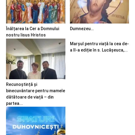
Înălțarea la Cer a Domnului
Dumnezeu…
nostru Iisus Hristos
Marșul pentru viață la cea de-
a II-a ediție în s. Lucășeuca,...
Recunoștință și
binecuvântare pentru mamele
dătătoare de viață – din
partea...