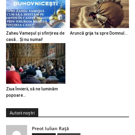
Zaheu Vameșul și sfințirea de
Aruncă grija ta spre Domnul…
casă… Și nu numai!
Ziua Învierii, să ne luminăm
popoare…
Autorii noștri
Preot Iulian Raţă