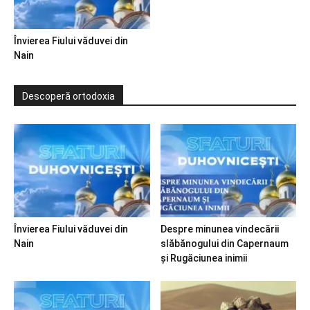
Învierea Fiului văduvei din
Nain
Descoperă ortodoxia
Învierea Fiului văduvei din
Despre minunea vindecării
Nain
slăbănogului din Capernaum
și Rugăciunea inimii