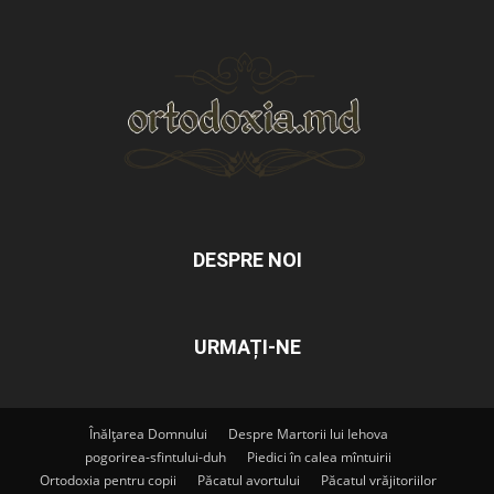
DESPRE NOI
URMAȚI-NE
Înălțarea Domnului
Despre Martorii lui Iehova
pogorirea-sfintului-duh
Piedici în calea mîntuirii
Ortodoxia pentru copii
Păcatul avortului
Păcatul vrăjitoriilor