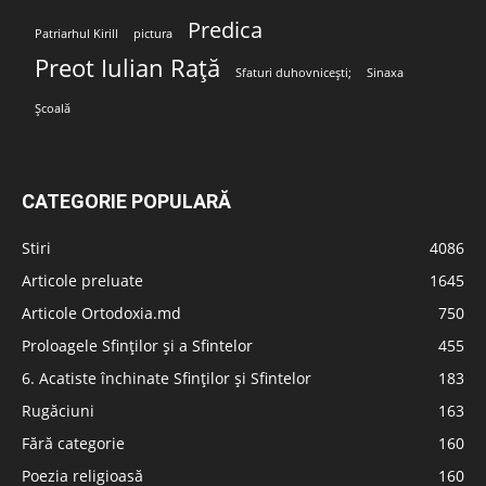
Predica
Patriarhul Kirill
pictura
Preot Iulian Rață
Sfaturi duhovnicești;
Sinaxa
Școală
CATEGORIE POPULARĂ
Stiri
4086
Articole preluate
1645
Articole Ortodoxia.md
750
Proloagele Sfinților și a Sfintelor
455
6. Acatiste închinate Sfinților și Sfintelor
183
Rugăciuni
163
Fără categorie
160
Poezia religioasă
160