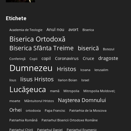
Etichete
Anul nou
avort
Academia de Teologie
Biserica
Biserica Ortodoxă
Biserica Sfânta Treime
biserică
Botezul
dragoste
copil
Coronavirus
Cruce
Conferință
Copii
Dumnezeu
Hristos
Icoana
Ierusalim
Iisus Hristos
Iisus
Ilarion Boian
Israel
Lucășeuca
mamă
Mitropolia
Mitropolia Moldovei;
Nașterea Domnului
moarte
Mântuitorul Hristos
Orhei
ortodoxia
Papa Francisc
Patriarhia de la Moscova
Patriarhia Română
Patriarhul Bisericii Ortodoxe Române
Patriarhul Chiril
Patriarhul Daniel
Patriarhul Ecumenic