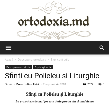
Ortodoxia.md
Acasă
Descopera ortodoxia
Explicații utile
Descopera ortodoxia
Explicații utile
Sfinti cu Polieleu si Liturghie
De către
Preot Iulian Raţă
-
2 septembrie 2009
2677
0
Sfinţi cu Polieleu şi Liturghie
La praznicele de mai jos este dezlegare la vin şi untdelemn