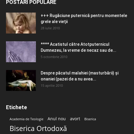
POSTĂRI POPULARE
+++ Rugăciune puternică pentru momentele
grele ale vieţii
28 iulie 2010
**** Acatistul către Atotputernicul
Dumnezeu, la vreme de necaz sau de...
5 octombrie 2010
Despre păcatul malahiei (masturbării) şi
onaniei (pazei de a nu avea...
15 aprilie 2010
Etichete
Anul nou
avort
Academia de Teologie
Biserica
Biserica Ortodoxă