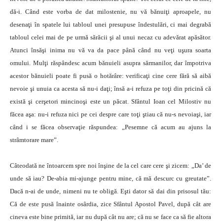
dă-i. Când este vorba de dat milostenie, nu vă bănuiţi aproapele, nu
desenaţi în spatele lui tabloul unei presupuse îndestulări, ci mai degrabă
tabloul celei mai de pe urmă sărăcii şi al unui necaz cu adevărat apăsător.
Atunci însăşi inima nu vă va da pace până când nu veţi uşura soarta
omului. Mulţi răspândesc acum bănuieli asupra sărmanilor, dar împotriva
acestor bănuieli poate fi pusă o hotărâre: verificaţi cine cere fără să aibă
nevoie şi unuia ca acesta să nu-i daţi; însă a-i refuza pe toţi din pricină că
există şi cerşetori mincinoşi este un păcat. Sfântul Ioan cel Milostiv nu
făcea aşa: nu-i refuza nici pe cei despre care toţi ştiau că nu-s nevoiaşi, iar
când i se făcea observaţie răspundea: „Pesemne că acum au ajuns la
strâmtorare mare”.
Câteodată ne întoarcem spre noi înşine de la cel care cere şi zicem: „Da’ de
unde să iau? De-abia mi-ajunge pentru mine, că mă descurc cu greutate”.
Dacă n-ai de unde, nimeni nu te obligă. Eşti dator să dai din prisosul tău:
Că de este pusă înainte osârdia, zice Sfântul Apostol Pavel, după cât are
cineva este bine primită, iar nu după cât nu are; că nu se face ca să fie altora