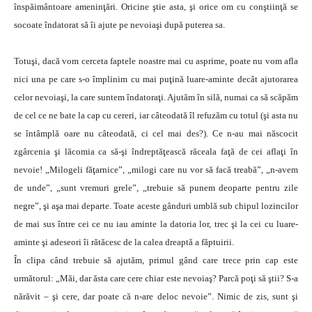
înspăimântoare ameninţări. Oricine ştie asta, şi orice om cu conştiinţă se
socoate îndatorat să îi ajute pe nevoiaşi după puterea sa.
Totuşi, dacă vom cerceta faptele noastre mai cu asprime, poate nu vom afla
nici una pe care s-o împlinim cu mai puţină luare-aminte decât ajutorarea
celor nevoiaşi, la care suntem îndatoraţi. Ajutăm în silă, numai ca să scăpăm
de cel ce ne bate la cap cu cereri, iar câteodată îl refuzăm cu totul (şi asta nu
se întâmplă oare nu câteodată, ci cel mai des?). Ce n-au mai născocit
zgârcenia şi lăcomia ca să-şi îndreptăţească răceala faţă de cei aflaţi în
nevoie! „Milogeli făţarnice”, „milogi care nu vor să facă treabă”, „n-avem
de unde”, „sunt vremuri grele”, „trebuie să punem deoparte pentru zile
negre”, şi aşa mai departe. Toate aceste gânduri umblă sub chipul lozincilor
de mai sus între cei ce nu iau aminte la datoria lor, trec şi la cei cu luare-
aminte şi adeseori îi rătăcesc de la calea dreaptă a făptuirii.
În clipa când trebuie să ajutăm, primul gând care trece prin cap este
următorul: „Măi, dar ăsta care cere chiar este nevoiaş? Parcă poţi să ştii? S-a
nărăvit – şi cere, dar poate că n-are deloc nevoie”. Nimic de zis, sunt şi