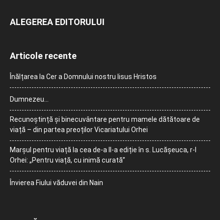
ALEGEREA EDITORULUI
Articole recente
Înălțarea la Cer a Domnului nostru Iisus Hristos
Dumnezeu…
Recunoștință și binecuvântare pentru mamele dătătoare de
viață – din partea preoților Vicariatului Orhei
Marșul pentru viață la cea de-a II-a ediție în s. Lucășeuca, r-l
Orhei: „Pentru viață, cu inimă curată”
Învierea Fiului văduvei din Nain