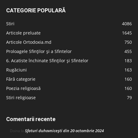
CATEGORIE POPULARĂ
Stiri
4086
Articole preluate
1645
Articole Ortodoxia.md
750
Proloagele Sfinților și a Sfintelor
455
6. Acatiste închinate Sfinților și Sfintelor
183
Rugăciuni
163
Fără categorie
160
Poezia religioasă
160
Stiri religioase
79
Comentarii recente
Sfaturi duhovnicești din 20 octombrie 2024
Doina
la