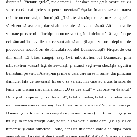
dreptate? „Vremuri grele”, zic oamenii – dar dacă sunt grele pentru cei cu
stare, cu cât mai grele sunt pentru nevoiaşi? Aşadar, în atare caz ajutorarea
trebuie nu curmată, ci înmulţită. „Trebuie să strângem pentru zile negre” –
să zicem că aşa este, dar şi aici trebuie să avem măsură. Altfel, nevoile
viitoare pe care ni le închipuim nu ne vor îngădui niciodată să-i ajutăm pe
cei sărmani în nevoile lor, ce sunt adevărate. Şi apoi, viitorul depinde de
prevederea noastră ori de rânduiala Proniei Dumnezeieşti? Fireşte, de cea
din urmă. Ei bine, atrageţi asupră-vă milostivirea lui Dumnezeu prin
milostivirea voastră faţă de nevoiaşi, şi atunci veţi avea chezăşia sigură a
bunăstării pe viitor. Arătaţi-mi şi mie o casă care să se fi ruinat din princina
dărniciei faţă de nevoiaşi! Iar eu o să vă arăt mii care au ajuns la sapă de
lemn din pricina risipei fără rost… „O să dea altul” – dar oare va da altul?
Dacă şi el va spune: „O să dea altul”, la fel al treilea, la fel al patrulea: asta
nu înseamnă oare că nevoiaşul va fi lăsat în voia soartei? Nu, nu e bine aşa.
Domnul ţi l-a trimis pe nevoiaşul cu pricina tocmai ţie – tu să-l ajuţi şi să
nu laşi să treacă prilejul care, poate, nu va veni a doua oară. „Dau şi eu ce
nimeresc şi când nimeresc”; bine, dar asta înseamnă oare a da după toată
cuprinderea datoriei şi după toată măsura posibilităţilor? Şi oare nu este