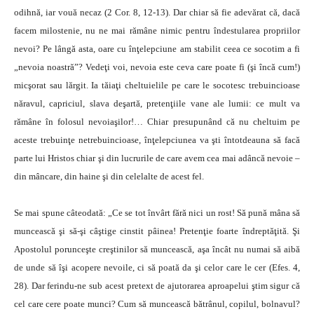
odihnă, iar vouă necaz (2 Cor. 8, 12-13). Dar chiar să fie adevărat că, dacă
facem milostenie, nu ne mai rămâne nimic pentru îndestularea propriilor
nevoi? Pe lângă asta, oare cu înţelepciune am stabilit ceea ce socotim a fi
„nevoia noastră”? Vedeţi voi, nevoia este ceva care poate fi (şi încă cum!)
micşorat sau lărgit. Ia tăiaţi cheltuielile pe care le socotesc trebuincioase
năravul, capriciul, slava deşartă, pretenţiile vane ale lumii: ce mult va
rămâne în folosul nevoiaşilor!… Chiar presupunând că nu cheltuim pe
aceste trebuinţe netrebuincioase, înţelepciunea va şti întotdeauna să facă
parte lui Hristos chiar şi din lucrurile de care avem cea mai adâncă nevoie –
din mâncare, din haine şi din celelalte de acest fel.
Se mai spune câteodată: „Ce se tot învârt fără nici un rost! Să pună mâna să
muncească şi să-şi câştige cinstit pâinea! Pretenţie foarte îndreptăţită. Şi
Apostolul porunceşte creştinilor să muncească, aşa încât nu numai să aibă
de unde să îşi acopere nevoile, ci să poată da şi celor care le cer (Efes. 4,
28). Dar ferindu-ne sub acest pretext de ajutorarea aproapelui ştim sigur că
cel care cere poate munci? Cum să muncească bătrânul, copilul, bolnavul?