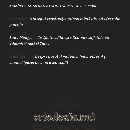
amalad
SF SILUAN ATHONITUL -11/ 24 SEPEMBRIE
la
A început construcţia primei mănăstiri ortodoxe din
gheorghe
la
Japonia
Radu Mungiu
Cu Sfinții odihnește Doamne sufletul nou
la
adormitei roabei Tale…
Despre păcatul malahiei (masturbării) şi
Crina Marina
la
onaniei (pazei de a nu avea copii)