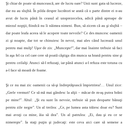
Şi chiar de poate să muncească, are de lucru oare? Unii sunt gata să lucreze,
dar nu au slujbă. În pilda despre lucrători se arată că o parte dintre ei n-au
avut de lucru până în ceasul al unsprezecelea, adică până aproape de
miezul nopţii, fiindcă nu îi năimea nimeni. Bun, să zicem că au şi slujbă –
dar poate leafa aceea să le acopere toate nevoile? Ce des muncesc oamenii
zi şi noapte, dar tot se chinuiesc în nevoi, mai ales când lucrează unul
pentru mai mulţi! Uşor de zis: „Munceşte!”, dar mai înainte trebuie să faci
în aşa fel ca cel care cere să poată câştiga din munca sa hrană pentru sine şi
pentru ceilalţi. Atunci să-l refuzaţi, iar până atunci a-l refuza este totuna cu
a-l face să moară de foame.
Şi ce nu mai zic oamenii ca să-şi îndreptăţească împietrirea!… Unul zice:
„Grele vremuri! Ce să mă mai gândesc la alţii – măcar de m-aş putea hrăni
pe mine!”. Altul: „Şi eu sunt în nevoie, trebuie să pun deoparte bănuţi
pentru zile negre”. Un al treilea: „Ce, pe lumea asta trăiesc doar eu? Sunt
mai avuţi ca mine, ăia să dea”. Un al patrulea: „Ei, dau şi eu ce se
nimereşte”. Ia staţi puţin şi judecaţi: este ceva aici care să semene a