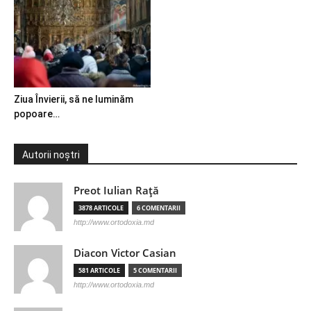
Ziua Învierii, să ne luminăm
popoare…
Autorii noștri
Preot Iulian Raţă
3878 ARTICOLE
6 COMENTARII
http://www.ortodoxia.md
Diacon Victor Casian
581 ARTICOLE
5 COMENTARII
http://www.ortodoxia.md