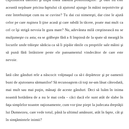
această nepăsare pricina faptului că ajutorul ajunge în mâini nepotrivite şi
este întrebuinţat cum nu se cuvine? Tu dai cui nimereşti, dar cine le ajută
celor pe care ruşinea îi ţine acasă şi care rabdă în tăcere, poate mai mult ca
cel ce îşi strigă nevoia în gura mare? Nu, adevărata milă creştinească nu se
mulţumeşte cu asta; ea se grăbeşte fără a fi împinsă de la spate să meargă în
locurile unde trăieşte sărăcia ca să îi pipăie rănile cu propriile sale mâini şi
să pună fără întârziere peste ele pansamentul vindecător de care este
nevoie.
Iată câte gânduri rele a născocit vrăjmaşul ca să-i depărteze şi pe oamenii
buni de ajutorarea sărmanilor! Să recunoaştem că toţi ne-am lăsat câteodată,
mai mult sau mai puţin, mânaţi de aceste gânduri. Deci să luăm în inima
noastră hotărârea de a nu le mai ceda – căci dacă ele sunt atât de slabe în
faţa simplelor noastre raţionamente, cum vor ţine piept la judecata dreptăţii
lui Dumnezeu, care vede totul, până la ultimul amănunt, atât în fapte, cât şi
în simţămintele inimii?