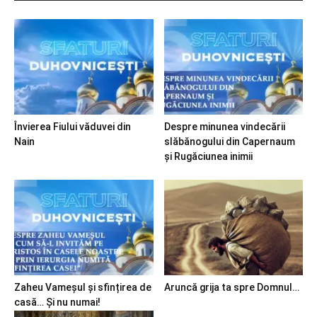
Învierea Fiului văduvei din
Despre minunea vindecării
Nain
slăbănogului din Capernaum
și Rugăciunea inimii
Zaheu Vameșul și sfințirea de
Aruncă grija ta spre Domnul…
casă… Și nu numai!