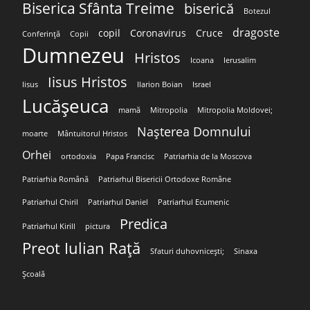
Biserica Sfânta Treime
biserică
Botezul
dragoste
copil
Coronavirus
Cruce
Conferință
Copii
Dumnezeu
Hristos
Icoana
Ierusalim
Iisus Hristos
Iisus
Ilarion Boian
Israel
Lucășeuca
mamă
Mitropolia
Mitropolia Moldovei;
Nașterea Domnului
moarte
Mântuitorul Hristos
Orhei
ortodoxia
Papa Francisc
Patriarhia de la Moscova
Patriarhia Română
Patriarhul Bisericii Ortodoxe Române
Patriarhul Chiril
Patriarhul Daniel
Patriarhul Ecumenic
Predica
Patriarhul Kirill
pictura
Preot Iulian Rață
Sfaturi duhovnicești;
Sinaxa
Școală