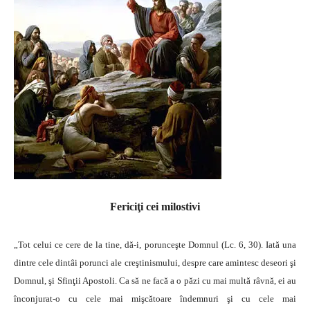
Fericiţi cei milostivi
„Tot celui ce cere de la tine, dă-i, porunceşte Domnul (Lc. 6, 30). Iată una
dintre cele dintâi porunci ale creştinismului, despre care amintesc deseori şi
Domnul, şi Sfinţii Apostoli. Ca să ne facă a o păzi cu mai multă râvnă, ei au
înconjurat-o cu cele mai mişcătoare îndemnuri şi cu cele mai