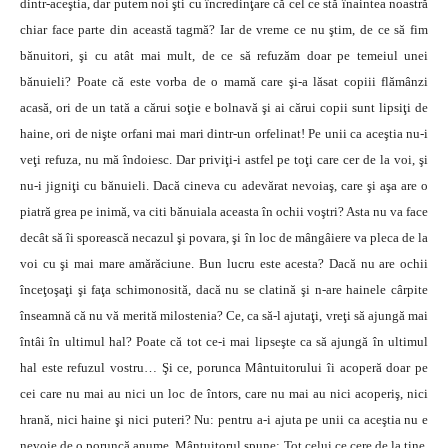
dintr-aceştia, dar putem noi şti cu încredinţare că cel ce stă înaintea noastră
chiar face parte din această tagmă? Iar de vreme ce nu ştim, de ce să fim
bănuitori, şi cu atât mai mult, de ce să refuzăm doar pe temeiul unei
bănuieli? Poate că este vorba de o mamă care şi-a lăsat copiii flămânzi
acasă, ori de un tată a cărui soţie e bolnavă şi ai cărui copii sunt lipsiţi de
haine, ori de nişte orfani mai mari dintr-un orfelinat! Pe unii ca aceştia nu-i
veţi refuza, nu mă îndoiesc. Dar priviţi-i astfel pe toţi care cer de la voi, şi
nu-i jigniţi cu bănuieli. Dacă cineva cu adevărat nevoiaş, care şi aşa are o
piatră grea pe inimă, va citi bănuiala aceasta în ochii voştri? Asta nu va face
decât să îi sporească necazul şi povara, şi în loc de mângâiere va pleca de la
voi cu şi mai mare amărăciune. Bun lucru este acesta? Dacă nu are ochii
înceţoşaţi şi faţa schimonosită, dacă nu se clatină şi n-are hainele cârpite
înseamnă că nu vă merită milostenia? Ce, ca să-l ajutaţi, vreţi să ajungă mai
întâi în ultimul hal? Poate că tot ce-i mai lipseşte ca să ajungă în ultimul
hal este refuzul vostru… Şi ce, porunca Mântuitorului îi acoperă doar pe
cei care nu mai au nici un loc de întors, care nu mai au nici acoperiş, nici
hrană, nici haine şi nici puteri? Nu: pentru a-i ajuta pe unii ca aceştia nu e
nevoie de o poruncă anume. Mântuitorul spune: Tot celui ce cere de la tine,