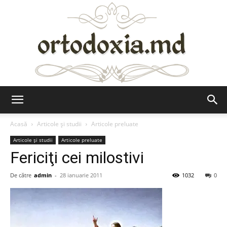
Ortodoxia.md
Acasă
Articole şi studii
Articole preluate
Articole şi studii
Articole preluate
Fericiţi cei milostivi
De către
admin
-
28 ianuarie 2011
1032
0