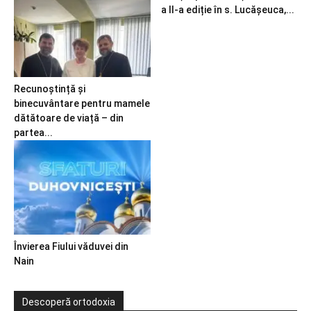
a II-a ediție în s. Lucășeuca,...
Recunoștință și
binecuvântare pentru mamele
dătătoare de viață – din
partea...
Învierea Fiului văduvei din
Nain
Descoperă ortodoxia