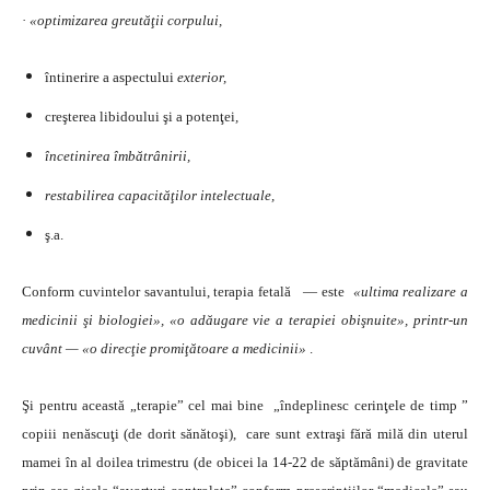
·
«
optimizarea greutăţii corpului
,
întinerire a aspectului
exterior
,
creşterea libidoului şi a potenţei
,
încetinirea îmbătrânirii
,
restabilirea capacităţilor intelectuale
,
ş.a.
Conform cuvintelor savantului, terapia fetală — este
«
ultima realizare a
medicinii şi biologiei
», «
o adăugare vie a terapiei obişnuite
»,
printr-un
cuvânt
— «
o direcţie promiţătoare a medicinii
»
.
Şi pentru această „terapie” cel mai bine „îndeplinesc cerinţele de timp ”
copiii nenăscuţi (de dorit sănătoşi), care sunt extraşi fără milă din uterul
mamei în al doilea trimestru (de obicei la 14-22 de săptămâni) de gravitate