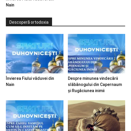
Nain
Descoperă ortodoxia
Învierea Fiului văduvei din
Despre minunea vindecării
Nain
slăbănogului din Capernaum
și Rugăciunea inimii