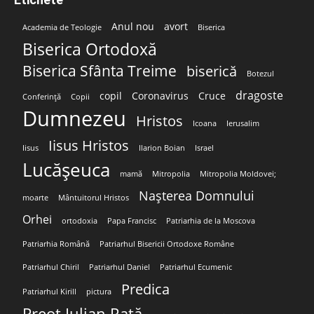
Anul nou
avort
Academia de Teologie
Biserica
Biserica Ortodoxă
Biserica Sfânta Treime
biserică
Botezul
dragoste
copil
Coronavirus
Cruce
Conferință
Copii
Dumnezeu
Hristos
Icoana
Ierusalim
Iisus Hristos
Iisus
Ilarion Boian
Israel
Lucășeuca
mamă
Mitropolia
Mitropolia Moldovei;
Nașterea Domnului
moarte
Mântuitorul Hristos
Orhei
ortodoxia
Papa Francisc
Patriarhia de la Moscova
Patriarhia Română
Patriarhul Bisericii Ortodoxe Române
Patriarhul Chiril
Patriarhul Daniel
Patriarhul Ecumenic
Predica
Patriarhul Kirill
pictura
Preot Iulian Rață