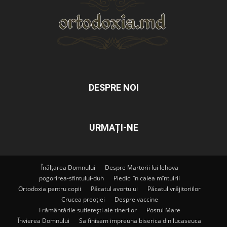
DESPRE NOI
URMAȚI-NE
Înălțarea Domnului
Despre Martorii lui Iehova
pogorirea-sfintului-duh
Piedici în calea mîntuirii
Ortodoxia pentru copii
Păcatul avortului
Păcatul vrăjitoriilor
Crucea preoției
Despre vaccine
Frământările sufletești ale tinerilor
Postul Mare
Învierea Domnului
Sa finisam impreuna biserica din lucaseuca