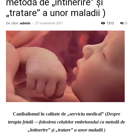
metodă de „întinerire” şi
„tratare” a unor maladii )
De către
admin
-
27 noiembrie 2011
1313
0
Canibalismul în calitate de „serviciu medical” (
Despre
terapia fetală —folosirea celulelor
embrionului ca metodă de
„întinerire” şi „tratare” a unor maladii
)