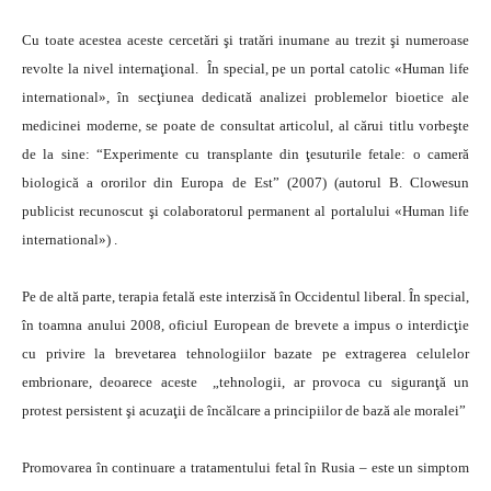
Cu toate acestea aceste cercetări şi tratări inumane au trezit şi numeroase
revolte la nivel internaţional. În special, pe un portal catolic «Human life
international», în secţiunea dedicată analizei problemelor bioetice ale
medicinei moderne, se poate de consultat articolul, al cărui titlu vorbeşte
de la sine: “Experimente cu transplante din ţesuturile fetale: o cameră
biologică a ororilor din Europa de Est” (2007) (autorul B. Clowesun
publicist recunoscut şi colaboratorul permanent al portalului «Human life
international») .
Pe de altă parte, terapia fetală este interzisă în Occidentul liberal. În special,
în toamna anului 2008, oficiul European de brevete a impus o interdicţie
cu privire la brevetarea tehnologiilor bazate pe extragerea celulelor
embrionare, deoarece aceste „tehnologii, ar provoca cu siguranţă un
protest persistent şi acuzaţii de încălcare a principiilor de bază ale moralei”
Promovarea în continuare a tratamentului fetal în Rusia – este un simptom