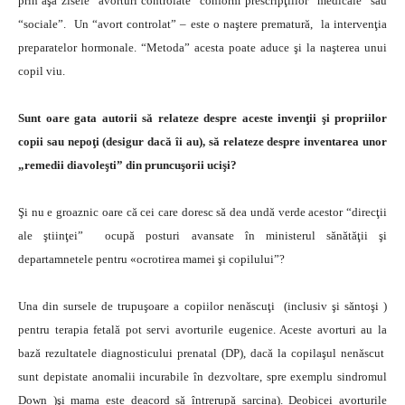
prin aşa zisele “avorturi controlate” conform prescripţiilor “medicale” sau
“sociale”. Un “avort controlat” – este o naştere prematură, la intervenţia
preparatelor hormonale. “Metoda” acesta poate aduce şi la naşterea unui
copil viu.
Sunt oare gata autorii să relateze despre aceste invenţii şi propriilor
copii sau nepoţi (desigur dacă îi au), să relateze despre inventarea unor
„remedii diavoleşti” din pruncuşorii ucişi?
Şi nu e groaznic oare că cei care doresc să dea undă verde acestor “direcţii
ale ştiinţei” ocupă posturi avansate în ministerul sănătăţii şi
departamnetele pentru «ocrotirea mamei şi copilului”?
Una din sursele de trupuşoare a copiilor nenăscuţi (inclusiv şi săntoşi )
pentru terapia fetală pot servi avorturile eugenice. Aceste avorturi au la
bază rezultatele diagnosticului prenatal (DP), dacă la copilaşul nenăscut
sunt depistate anomalii incurabile în dezvoltare, spre exemplu sindromul
Down )şi mama este deacord să întrerupă sarcina). Deobicei avorturile