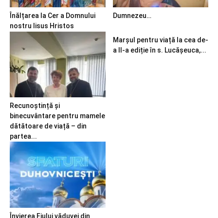
Înălțarea la Cer a Domnului
Dumnezeu…
nostru Iisus Hristos
Marșul pentru viață la cea de-
a II-a ediție în s. Lucășeuca,...
Recunoștință și
binecuvântare pentru mamele
dătătoare de viață – din
partea...
Învierea Fiului văduvei din