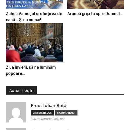
Zaheu Vameșul și sfințirea de
Aruncă grija ta spre Domnul…
casă… Și nu numai!
Ziua Învierii, să ne luminăm
popoare…
Autorii noștri
Preot Iulian Raţă
3878 ARTICOLE
6 COMENTARII
http://www.ortodoxia.md