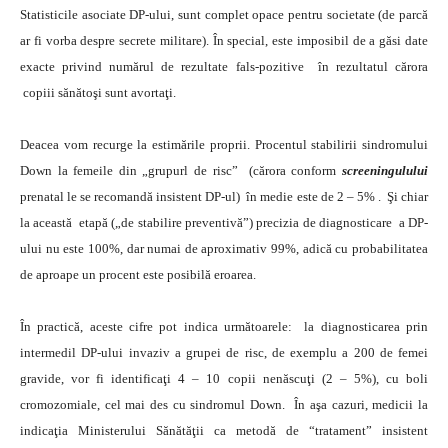
Statisticile asociate DP-ului, sunt complet opace pentru societate (de parcă
ar fi vorba despre secrete militare). În special, este imposibil de a găsi date
exacte privind numărul de rezultate fals-pozitive în rezultatul cărora
copiii sănătoşi sunt avortaţi.
Deacea vom recurge la estimările proprii. Procentul stabilirii sindromului
Down la femeile din „grupurl de risc” (cărora conform
screeningulului
prenatal le se recomandă insistent DP-ul) în medie este de 2 – 5% . Şi chiar
la această etapă („de stabilire preventivă”) precizia de diagnosticare a DP-
ului nu este 100%, dar numai de aproximativ 99%, adică cu probabilitatea
de aproape un procent este posibilă eroarea.
În practică, aceste cifre pot indica următoarele: la diagnosticarea prin
intermedil DP-ului invaziv a grupei de risc, de exemplu a 200 de femei
gravide, vor fi identificaţi 4 – 10 copii nenăscuţi (2 – 5%), cu boli
cromozomiale, cel mai des cu sindromul Down. În aşa cazuri, medicii la
indicaţia Ministerului Sănătăţii ca metodă de “tratament” insistent