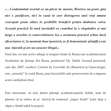
«…Condamnând avortul ca un păcat de moarte, Biserica nu poate găsi
nici o justificare, nici în cazul în care distrugerea unei vieţi umane
concepute poate aduce la posibilile beneficii pentru sănătatea cuiva.
Această practică În mod inevitabil va contribui la o răspândire şi mai
larga a avorilor si comercializarea lor, o asemenea practică (chiar dacă
eficacitatea ei, la momemt doar ipotetică, ar fi demonstrată ştiinţific) este
una imorală şi are un caracter illegal.»
Unul din cei mai activi adepţi ai terapiei fetale în Rusia este academicianul
Academiei de Ştiinşe din Rusia, profesorul Gh. Suhih. Această persoană,
care din 2007 conduce Centrul de Cercetări de Obstetrică şi Ginecologie,
este „renumit” în toată Rusia, prin încercările sale perseverente de a impune
acest canibalism fetal.
Este interesant, că unii dintre părtaşii academicianului Suhih, sunt de
părerea că ar trebui să se dezică de termenul „trapie fetală” (care deja a
căpat o faimă urâtă în popor).