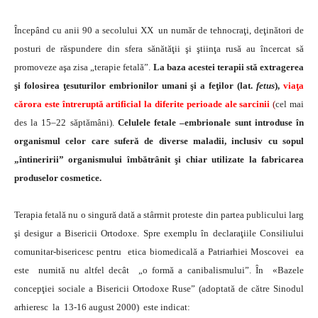
Începând cu anii 90 a secolului XX un număr de tehnocraţi, deţinători de
posturi de răspundere din sfera sănătăţii şi ştiinţa rusă au încercat să
promoveze aşa zisa „terapie fetală”.
La baza acestei terapii stă extragerea
şi folosirea ţesuturilor embrionilor umani şi a feţilor (lat.
fetus
),
viaţa
cărora este întreruptă artificial la diferite perioade ale sarcinii
(
cel mai
des la 15–22 săptămâni).
Celulele fetale –embrionale sunt introduse în
organismul celor care suferă de diverse maladii, inclusiv cu sopul
„întineririi” organismului îmbătrânit şi chiar utilizate la fabricarea
produselor cosmetice.
Terapia fetală nu o singură dată a stârrnit proteste din partea publicului larg
şi desigur a Bisericii Ortodoxe. Spre exemplu în declaraţiile Consiliului
comunitar-bisericesc pentru etica biomedicală a Patriarhiei Moscovei ea
este numită nu altfel decât „o formă a canibalismului”. În «Bazele
concepţiei sociale a Bisericii Ortodoxe Ruse” (adoptată de către Sinodul
arhieresc la 13-16 august 2000) este indicat: