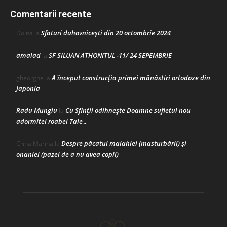
Comentarii recente
Sfaturi duhovnicești din 20 octombrie 2024
Doina
la
amalad
SF SILUAN ATHONITUL -11/ 24 SEPEMBRIE
la
A început construcţia primei mănăstiri ortodoxe din
gheorghe
la
Japonia
Radu Mungiu
Cu Sfinții odihnește Doamne sufletul nou
la
adormitei roabei Tale…
Despre păcatul malahiei (masturbării) şi
Crina Marina
la
onaniei (pazei de a nu avea copii)