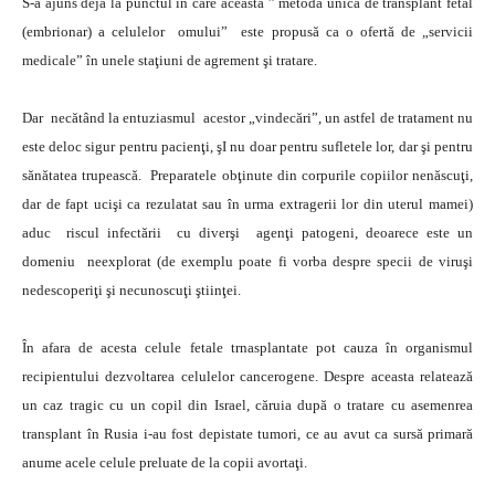
S-a ajuns deja la punctul în care această ” metodă unică de transplant fetal
(embrionar) a celulelor omului” este propusă ca o ofertă de „servicii
medicale” în unele staţiuni de agrement şi tratare.
Dar necătând la entuziasmul acestor „vindecări”, un astfel de tratament nu
este deloc sigur pentru pacienţi, şI nu doar pentru sufletele lor, dar şi pentru
sănătatea trupească. Preparatele obţinute din corpurile copiilor nenăscuţi,
dar de fapt ucişi ca rezulatat sau în urma extragerii lor din uterul mamei)
aduc riscul infectării cu diverşi agenţi patogeni, deoarece este un
domeniu neexplorat (de exemplu poate fi vorba despre specii de viruşi
nedescoperiţi şi necunoscuţi ştiinţei.
În afara de acesta celule fetale trnasplantate pot cauza în organismul
recipientului dezvoltarea celulelor cancerogene. Despre aceasta relatează
un caz tragic cu un copil din Israel, căruia după o tratare cu asemenrea
transplant în Rusia i-au fost depistate tumori, ce au avut ca sursă primară
anume acele celule preluate de la copii avortaţi.