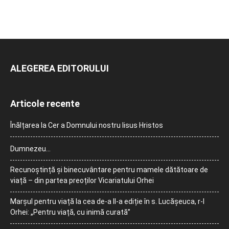
ALEGEREA EDITORULUI
Articole recente
Înălțarea la Cer a Domnului nostru Iisus Hristos
Dumnezeu…
Recunoștință și binecuvântare pentru mamele dătătoare de
viață – din partea preoților Vicariatului Orhei
Marșul pentru viață la cea de-a II-a ediție în s. Lucășeuca, r-l
Orhei: „Pentru viață, cu inimă curată”