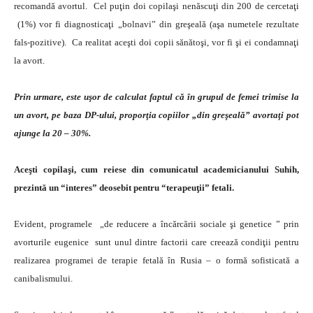
recomandă avortul. Cel puţin doi copilaşi nenăscuţi din 200 de cercetaţi
(1%) vor fi diagnosticaţi „bolnavi” din greşeală (aşa numetele rezultate
fals-pozitive). Ca realitat aceşti doi copii sănătoşi, vor fi şi ei condamnaţi
la avort.
Prin urmare, este uşor de calculat faptul că în grupul de femei trimise la
un avort, pe baza DP-ului, proporţia copiilor „din greşeală” avortaţi pot
ajunge la 20 – 30%.
Aceşti copilaşi, cum reiese din comunicatul academicianului Suhih,
prezintă un “interes” deosebit pentru “terapeuţii” fetali.
Evident, programele „de reducere a încărcării sociale şi genetice ” prin
avorturile eugenice sunt unul dintre factorii care creează condiţii pentru
realizarea programei de terapie fetală în Rusia – o formă sofisticată a
canibalismului.