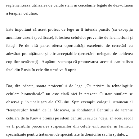
reglementează utilizarea de celule stem in cercetările legate de dezvoltarea
a terapiei celulare.
Este important că acest proiect de lege ar fi interzis practic (cu excepţia
anumitor cazuri specificate), folosirea celulelor provenite de la embrioni şi
fetuşi. Pe de altă parte, oferea oportunităţi excelente de cercetări cu
adevărat promiţătoare şi etic acceptabile (cercetări nelegate de uciderea
copiilor nenăscuţi). A apărut speranţa că promovarea acestui canibalism
fetal din Rusia în cele din urmă va fi oprit.
Dar, din păcate, soarta proiectului de lege „Cu privire la tehnologiile
celulare biomedicale” nu este clară nici în prezent. O stare similară se
observă şi în unele ţări ale CSI-ului. Spre exemplu colegul ucrainean al
“terapeuţilor fetali” de la Moscova, şi fondatorul Centrului de terapie
celulară de la Kiev a promis pe siteul centrului său că “deja în acest secol
va fi posibilă procurarea suspenziilor din celule embrionale, în farmacii
specializate pentru tratament de specialitate la domiciliu sau în spitale. „