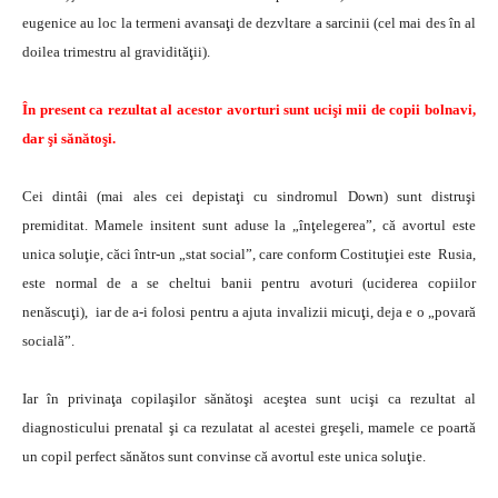
eugenice au loc la termeni avansaţi de dezvltare a sarcinii (cel mai des în al
doilea trimestru al gravidităţii).
În present ca rezultat al acestor avorturi sunt ucişi mii de copii bolnavi,
dar şi sănătoşi.
Cei dintâi (mai ales cei depistaţi cu sindromul Down) sunt distruşi
premiditat. Mamele insitent sunt aduse la „înţelegerea”, că avortul este
unica soluţie, căci într-un „stat social”, care conform Costituţiei este Rusia,
este normal de a se cheltui banii pentru avoturi (uciderea copiilor
nenăscuţi), iar de a-i folosi pentru a ajuta invalizii micuţi, deja e o „povară
socială”.
Iar în privinaţa copilaşilor sănătoşi aceştea sunt ucişi ca rezultat al
diagnosticului prenatal şi ca rezulatat al acestei greşeli, mamele ce poartă
un copil perfect sănătos sunt convinse că avortul este unica soluţie.