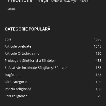
Sfaturi duhovnicești;
Sinaxa
Școală
CATEGORIE POPULARĂ
Stiri
4086
Articole preluate
1645
Articole Ortodoxia.md
750
Proloagele Sfinților și a Sfintelor
455
6. Acatiste închinate Sfinților și Sfintelor
183
Rugăciuni
163
Fără categorie
160
Poezia religioasă
160
Stiri religioase
79