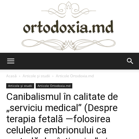
Ortodoxia.md
Acasă
Articole şi studii
Articole Ortodoxia.md
Articole şi studii
Articole Ortodoxia.md
Canibalismul în calitate de
„serviciu medical” (Despre
terapia fetală —folosirea
celulelor embrionului ca