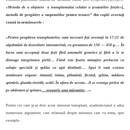
«
Metoda de a obţinere a transplantului celular a ţesuturilor fetale
»
],
metodă de pregătire a suspenziilor pentru tratare” din copiii avortaţi
constă în următoarele :
«
Pentru pregătrea transplantelor, sunt necesari feţi avortaţi la 17-21 de
săptămâni de dezvoltare intrauterină, cu greutatea de 150
— 450
g
…
. În
lucru sunt acceptaţi doar feţii fără anomalii genetice şi fără a le se
distruge integritatea pielii… Fătul este foarte minuţios prelucrat cu
soluţie specială şi spălat cu apă distilată.… Apoi îi sunt extrase
următoare organe: timusul, inima, plămânii, ficatul, splina, măduva
spinării, glanda tiroidă, ochii. În afara de acesta…Ii se extrage
pielea de
pe abdomen şi spinare
…
oragnele sunz mărunţite
…».
Pentru cei care şi-ar dori acest minunat transplant, academicianul a adus
numeroase argumente, care relatează despre minunea care va urma, spre
exemplu :