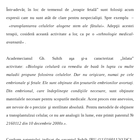
Într-adevăr, în loc de termenul de „terapie fetală” sunt folosiţi acum
expresii care nu sunt atât de clare pentru nespecialişti. Spre exemplu –
«
transplantarea celulelor alogene stem ale fătului
»
. Adepţii acestei
terapii, cosideră această activitate a lor, ca pe o
«tehnologie medical-
avansată»
.
Academecianul Gh. Suhih aşa şi-a caracterizat „înlata”
activitate:
«
Biologia celulară ca remediu de bază în lupta cu multe
maladii propune folosirea celulelor. Dar nu orişicare, numai pe cele
embrionale şi fetale. Ele sunt obţinute din ţesuturile embrionilor avortaţi.
Din embrionul, care îndeplineşte condiţiile necesare
, sunt obţinute
materialele necesare pentru scopurile medicale. Acest proces este anevoios,
are nevoie de o precizie şi sterilitate absolută. Pentru metodele de obţinere
a transplantulzui celular, ce nu are analogii în lume, este primit patentul
№
2160112
din
10 decembrie 2000
г
.
»
.
Conform patentului indicat de savantul Suhih [RU (11)2160112(13)C1,