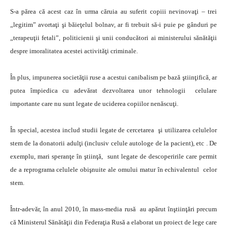
S-a părea că acest caz în urma căruia au suferit copiii nevinovaţi – trei
„legitim” avortaţi şi băieţelul bolnav, ar fi trebuit să-i puie pe gânduri pe
„terapeuţii fetali”, politicienii şi unii conducători ai ministerului sănătăţii
despre imoralitatea acestei activităţi criminale.
În plus, impunerea societăţii ruse a acestui canibalism pe bază ştiinţifică, ar
putea împiedica cu adevărat dezvoltarea unor tehnologii celulare
importante care nu sunt legate de uciderea copiilor nenăscuţi.
În special, acestea includ studii legate de cercetarea şi utilizarea celulelor
stem de la donatorii adulţi (inclusiv celule autologe de la pacient), etc . De
exemplu, mari speranţe în ştiinţă, sunt legate de descoperirile care permit
de a reprograma celulele obişnuite ale omului matur în echivalentul celor
stem.
Într-adevăr, în anul 2010, în mass-media rusă au apărut înştiinţări precum
că Ministerul Sănătăţii din Federaţia Rusă a elaborat un proiect de lege care