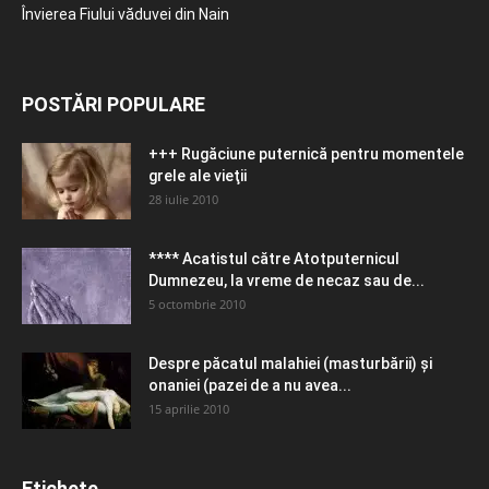
Învierea Fiului văduvei din Nain
POSTĂRI POPULARE
+++ Rugăciune puternică pentru momentele
grele ale vieţii
28 iulie 2010
**** Acatistul către Atotputernicul
Dumnezeu, la vreme de necaz sau de...
5 octombrie 2010
Despre păcatul malahiei (masturbării) şi
onaniei (pazei de a nu avea...
15 aprilie 2010
Etichete