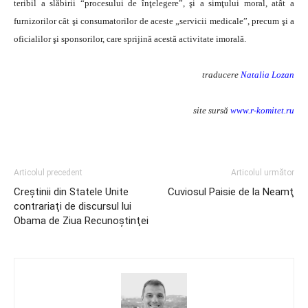
teribil a slăbirii “procesului de înţelegere”, şi a simţului moral, atât a
furnizorilor cât şi consumatorilor de aceste „servicii medicale”, precum şi a
oficialilor şi sponsorilor, care sprijină acestă activitate imorală.
traducere
Natalia Lozan
site sursă
www.r-komitet.ru
Articolul precedent
Articolul următor
Creştinii din Statele Unite
Cuviosul Paisie de la Neamţ
contrariaţi de discursul lui
Obama de Ziua Recunoştinţei