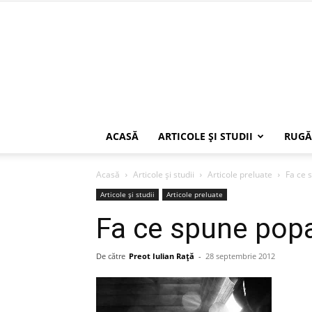
ACASĂ
ARTICOLE ŞI STUDII
RUGĂ
Acasă
Articole şi studii
Articole preluate
Fa ce 
Articole şi studii
Articole preluate
Fa ce spune popa
De către
Preot Iulian Raţă
-
28 septembrie 2012