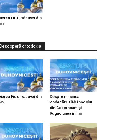
vierea Fiului văduvei din
in
Descoperă ortodoxia
vierea Fiului văduvei din
Despre minunea
in
vindecării slăbănogului
din Capernaum și
Rugăciunea inimii