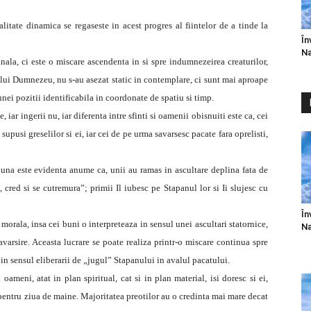
alitate dinamica se regaseste in acest progres al fiintelor de a tinde la
În
Na
inala, ci este o miscare ascendenta in si spre indumnezeirea creaturilor,
a lui Dumnezeu, nu s-au asezat static in contemplare, ci sunt mai aproape
ei pozitii identificabila in coordonate de spatiu si timp.
iar ingerii nu, iar diferenta intre sfinti si oamenii obisnuiti este ca, cei
upusi greselilor si ei, iar cei de pe urma savarsesc pacate fara oprelisti,
sa una este evidenta anume ca, unii au ramas in ascultare deplina fata de
 cred si se cutremura”; primii Il iubesc pe Stapanul lor si Ii slujesc cu
În
morala, insa cei buni o interpreteaza in sensul unei ascultari statornice,
Na
savarsire. Aceasta lucrare se poate realiza printr-o miscare continua spre
 in sensul eliberarii de „jugul” Stapanului in avalul pacatului.
 oameni, atat in plan spiritual, cat si in plan material, isi doresc si ei,
ni pentru ziua de maine. Majoritatea preotilor au o credinta mai mare decat