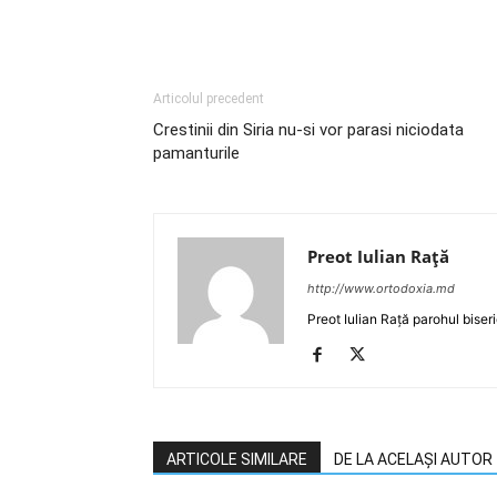
Articolul precedent
Crestinii din Siria nu-si vor parasi niciodata
pamanturile
Preot Iulian Raţă
http://www.ortodoxia.md
Preot Iulian Rață parohul biser
ARTICOLE SIMILARE
DE LA ACELAȘI AUTOR