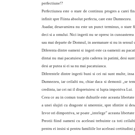
perfectiune!?
Perfectiunea este o stare de continuu progres a carei fin
infinit spre Fiinta absolut perfecta, care este Dumnezeu.
Asadar, desavarsirea nu este un punct terminus, o stare f
deci si a omului. Nici ingerii nu se opresc in cunoastere
sau mai departe de Domnul, in asemanare si nu in sensul un
Diferenta dintre oameni si ingeri este ca oamenii au pacate, 
dintai nu mai pacatuiesc prin caderea in patimi, desi sunt s
desi ar putea si ei sa nu mai pacatuiasca.
Diferentele dintre ingerii buni si cei rai sunt multe, in
Dumnezeu, iar ceilalti nu, chiar daca si demonii „se tem,
credinta, iar cei rai il dispretuiesc si lupta impotriva Lui.
Ceea ce au in comun toate duhurile este aceasta libertate 
a unei slujiri cu dragoste si smerenie, spre sfintire si de
Izvor ori dimpotriva, se poate „intelege” aceasta libertate
Preotii fiind oameni cu aceleasi trebuinte ca toti ceilalti
pentru ei insisi si pentru familiile lor aceleasi certitudi