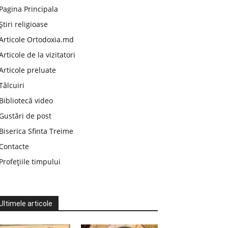
Pagina Principala
Știri religioase
Articole Ortodoxia.md
Articole de la vizitatori
Articole preluate
Tâlcuiri
Bibliotecă video
Gustări de post
Biserica Sfinta Treime
Contacte
Profețiile timpului
Ultimele articole