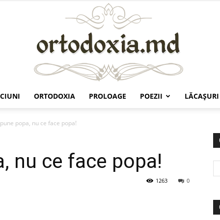
CIUNI
ORTODOXIA
PROLOAGE
POEZII
LĂCAŞURI
Ortodoxia.md
spune popa, nu ce face popa!
, nu ce face popa!
1263
0