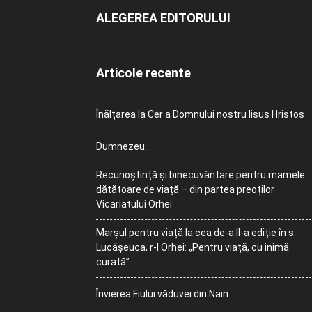
ALEGEREA EDITORULUI
Articole recente
Înălțarea la Cer a Domnului nostru Iisus Hristos
Dumnezeu…
Recunoștință și binecuvântare pentru mamele
dătătoare de viață – din partea preoților
Vicariatului Orhei
Marșul pentru viață la cea de-a II-a ediție în s.
Lucășeuca, r-l Orhei: „Pentru viață, cu inimă
curată”
Învierea Fiului văduvei din Nain