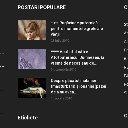
POSTĂRI POPULARE
C
+++ Rugăciune puternică
St
pentru momentele grele ale
Ar
vieţii
28 iulie 2010
Ar
Pr
**** Acatistul către
Atotputernicul Dumnezeu, la
6.
vreme de necaz sau de...
R
5 octombrie 2010
Fă
Despre păcatul malahiei
Po
(masturbării) şi onaniei (pazei
de a nu avea...
St
15 aprilie 2010
C
Etichete