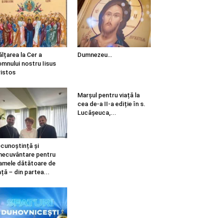
ălțarea la Cer a
Dumnezeu…
mnului nostru Iisus
istos
Marșul pentru viață la
cea de-a II-a ediție în s.
Lucășeuca,...
cunoștință și
necuvântare pentru
mele dătătoare de
ață – din partea...