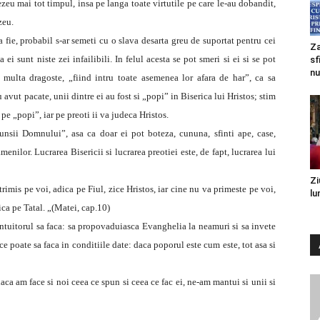
ezeu mai tot timpul, insa pe langa toate virtutile pe care le-au dobandit,
zeu.
a fie, probabil s-ar semeti cu o slava desarta greu de suportat pentru cei
Za
ei sunt niste zei infailibili. In felul acesta se pot smeri si ei si se pot
sf
nu
ulta dragoste, „fiind intru toate asemenea lor afara de har”, ca sa
au avut pacate, unii dintre ei au fost si „popi” in Biserica lui Hristos; stim
pe „popi”, iar pe preoti ii va judeca Hristos.
unsii Domnului”, asa ca doar ei pot boteza, cununa, sfinti ape, case,
enilor. Lucrarea Bisericii si lucrarea preotiei este, de fapt, lucrarea lui
Zi
rimis pe voi, adica pe Fiul, zice Hristos, iar cine nu va primeste pe voi,
lu
ica pe Tatal. „(Matei, cap.10)
antuitorul sa faca: sa propovaduiasca Evanghelia la neamuri si sa invete
 ce poate sa faca in conditiile date: daca poporul este cum este, tot asa si
aca am face si noi ceea ce spun si ceea ce fac ei, ne-am mantui si unii si