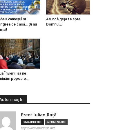
heu Vameșul și
Aruncă grija ta spre
ințirea de casă… Și nu
Domnul…
mai!
ua Învierii, să ne
minăm popoare…
Autorii noștri
Preot Iulian Raţă
3878 ARTICOLE
6 COMENTARII
http://www.ortodoxia.md