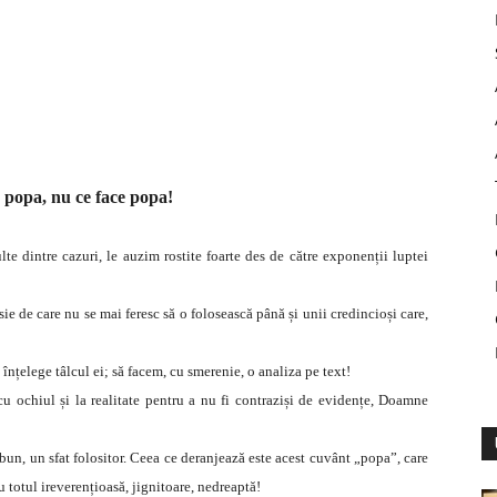
 popa, nu ce face popa!
te dintre cazuri, le auzim rostite foarte des de către exponenții luptei
sie de care nu se mai feresc să o folosească până și unii credincioși care,
înțelege tâlcul ei; să facem, cu smerenie, o analiza pe text!
cu ochiul și la realitate pentru a nu fi contraziși de evidențe, Doamne
un, un sfat folositor. Ceea ce deranjează este acest cuvânt „popa”, care
cu totul ireverențioasă, jignitoare, nedreaptă!