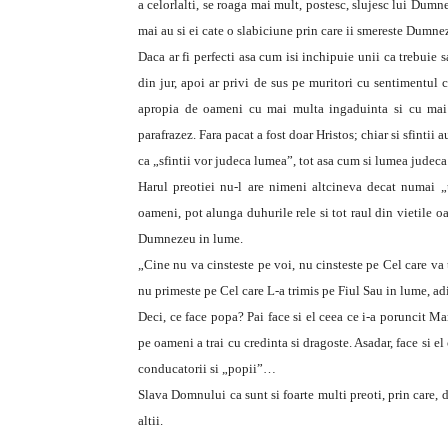
a celorlalti, se roaga mai mult, postesc, slujesc lui Dumn
mai au si ei cate o slabiciune prin care ii smereste Dumne
Daca ar fi perfecti asa cum isi inchipuie unii ca trebuie s
din jur, apoi ar privi de sus pe muritori cu sentimentul ca 
apropia de oameni cu mai multa ingaduinta si cu mai m
parafrazez. Fara pacat a fost doar Hristos; chiar si sfintii 
ca „sfintii vor judeca lumea”, tot asa cum si lumea judeca 
Harul preotiei nu-l are nimeni altcineva decat numai „
oameni, pot alunga duhurile rele si tot raul din vietile oam
Dumnezeu in lume.
„Cine nu va cinsteste pe voi, nu cinsteste pe Cel care va t
nu primeste pe Cel care L-a trimis pe Fiul Sau in lume, ad
Deci, ce face popa? Pai face si el ceea ce i-a poruncit M
pe oameni a trai cu credinta si dragoste. Asadar, face si el
conducatorii si „popii”…
Slava Domnului ca sunt si foarte multi preoti, prin care, d
altii.