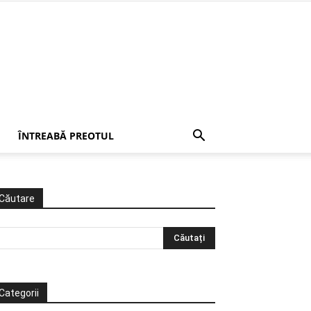
ÎNTREABĂ PREOTUL
Căutare
Categorii