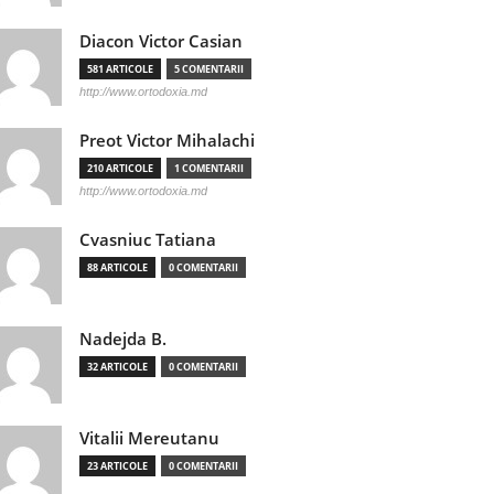
Diacon Victor Casian
581 ARTICOLE
5 COMENTARII
http://www.ortodoxia.md
Preot Victor Mihalachi
210 ARTICOLE
1 COMENTARII
http://www.ortodoxia.md
Cvasniuc Tatiana
88 ARTICOLE
0 COMENTARII
Nadejda B.
32 ARTICOLE
0 COMENTARII
Vitalii Mereutanu
23 ARTICOLE
0 COMENTARII