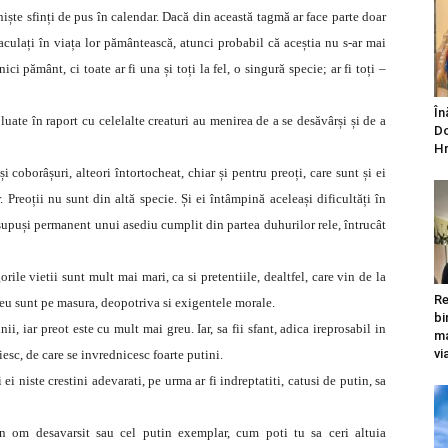
 niște sfinți de pus în calendar. Dacă din această tagmă ar face parte doar
maculați în viața lor pământească, atunci probabil că aceștia nu s-ar mai
ici pământ, ci toate ar fi una și toți la fel, o singură specie; ar fi toți –
În
uate în raport cu celelalte creaturi au menirea de a se desăvârși și de a
Do
Hr
 coborâșuri, alteori întortocheat, chiar și pentru preoți, care sunt și ei
. Preoții nu sunt din altă specie. Și ei întâmpină aceleași dificultăți în
t supuși permanent unui asediu cumplit din partea duhurilor rele, întrucât
rile vietii sunt mult mai mari, ca si pretentiile, dealtfel, care vin de la
Re
eu sunt pe masura, deopotriva si exigentele morale.
bi
i, iar preot este cu mult mai greu. Iar, sa fii sfant, adica ireprosabil in
ma
vi
esc, de care se invrednicesc foarte putini.
i ei niste crestini adevarati, pe urma ar fi indreptatiti, catusi de putin, sa
n om desavarsit sau cel putin exemplar, cum poti tu sa ceri altuia