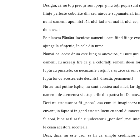
Desigur, că nu toți preoții sunt popi și nu toți popii sunt
ființe perfecte coborâte din cer, născute supranatural, i
numi oameni; apoi nici răi, nici iad n-ar mai fi, nici cer, n
dumnezei.
Pe planeta Pământ locuiesc oamenii, care fiind ființe evol
ajunge la sfințenie, în cele din urmă.
Numai că, acest drum este lung și anevoios, cu urcușuri și
oameni, cu aceeași fire ca și a celorlalți semeni de-ai lor
lupta cu păcatele, cu necazurile vieții, ba aș zice că sun
lupta lor cu acestea este deschisă, directă, permanentă.
Nu au mai putine ispite, nu sunt acestea mai mici, iar rigo
oameni; de asemenea si asteptarile din partea lui Dumnez
Deci nu este usor sa fii „popa”, asa cum isi imagineaza uni
cuvant, in fapta si in gand este un lucru cu totul dumnezei
Si apoi, bine ar fi sa fie si judecatorii „popilor”, mai inta
le ceara acestora socoteala.
Deci, daca nu este usor sa fii ca simplu credincios u