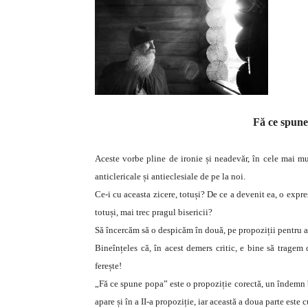
Fă ce spune
Aceste vorbe pline de ironie și neadevăr, în cele mai mul
anticlericale și antieclesiale de pe la noi.
Ce-i cu aceasta zicere, totuși? De ce a devenit ea, o expre
totuși, mai trec pragul bisericii?
Să încercăm să o despicăm în două, pe propoziții pentru a 
Bineînțeles că, în acest demers critic, e bine să tragem 
ferește!
„Fă ce spune popa” este o propoziție corectă, un îndemn b
apare și în a II-a propoziție, iar această a doua parte este 