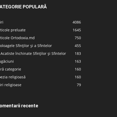
ATEGORIE POPULARĂ
iri
4086
ticole preluate
1645
ticole Ortodoxia.md
750
oloagele Sfinților și a Sfintelor
455
 Acatiste închinate Sfinților și Sfintelor
183
ugăciuni
163
ră categorie
160
ezia religioasă
160
iri religioase
79
omentarii recente