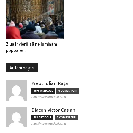
Ziua Învierii, să ne luminăm
popoare…
Autorii noștri
Preot Iulian Raţă
3878 ARTICOLE
6 COMENTARII
http://www.ortodoxia.md
Diacon Victor Casian
581 ARTICOLE
5 COMENTARII
http://www.ortodoxia.md