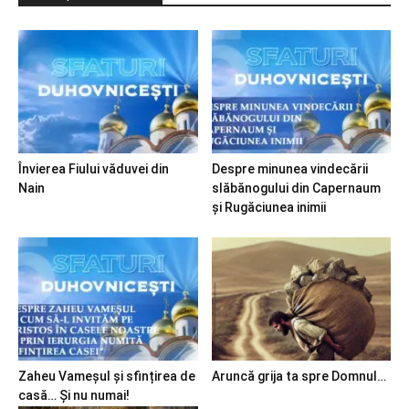
Învierea Fiului văduvei din
Despre minunea vindecării
Nain
slăbănogului din Capernaum
și Rugăciunea inimii
Zaheu Vameșul și sfințirea de
Aruncă grija ta spre Domnul…
casă… Și nu numai!