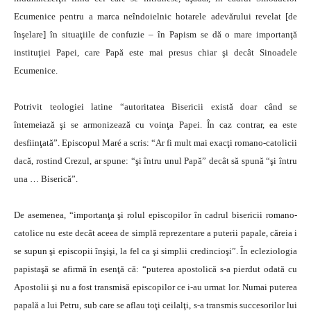
Ecumenice pentru a marca neîndoielnic hotarele adevărului revelat [de
înşelare] în situaţiile de confuzie – în Papism se dă o mare importanţă
instituţiei Papei, care Papă este mai presus chiar şi decât Sinoadele
Ecumenice.
Potrivit teologiei latine “autoritatea Bisericii există doar când se
întemeiază şi se armonizează cu voinţa Papei. În caz contrar, ea este
desfiinţată”. Episcopul Maré a scris: “Ar fi mult mai exacţi romano-catolicii
dacă, rostind Crezul, ar spune: “şi întru unul Papă” decât să spună “şi întru
una … Biserică”.
De asemenea, “importanţa şi rolul episcopilor în cadrul bisericii romano-
catolice nu este decât aceea de simplă reprezentare a puterii papale, căreia i
se supun şi episcopii înşişi, la fel ca şi simplii credincioşi”. În ecleziologia
papistaşă se afirmă în esenţă că: “puterea apostolică s-a pierdut odată cu
Apostolii şi nu a fost transmisă episcopilor ce i-au urmat lor. Numai puterea
papală a lui Petru, sub care se aflau toţi ceilalţi, s-a transmis succesorilor lui