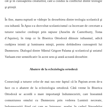
cât şi în cunoaşterea creaturilor, care a condus la conflictul dintre teologie
şi ştiință.
În fine, marea ruptură se vădeşte în deosebirea dintre teologia scolastică şi
cea isihastă. În Apus s-a dezvoltat scolasticismul ca încercare de cercetare a
tuturor tainelor credinţei prin raţiune (Anselm de Canterburry, Toma
d’Aquino), în timp ce în Biserica Ortodoxă dăinuie isihasmul, adică
curăţirea inimii şi luminarea minţii, pentru dobândirea cunoaşterii lui
Dumnezeu. Dialogul dintre Sfântul Grigore Palama şi scolasticul şi uniatul
Varlaam este semnificativ în acest sens şi arată această deosebire.
Abatere de la ecleziologia ortodoxă
Consecinţă a tuturor celor de mai sus este faptul că în Papism avem de-a
face cu o abatere de la ecleziologia ortodoxă. Câtă vreme în Biserica
Ortodoxă se acordă o mare importanţă îndumnezeirii, care înseamnă
comuniunea omului cu Dumnezeu prin vederea Luminii necreate,
îndumnezeiţii fiind cei care se întrunesc, aşadar, în cadrul Sinoadelor