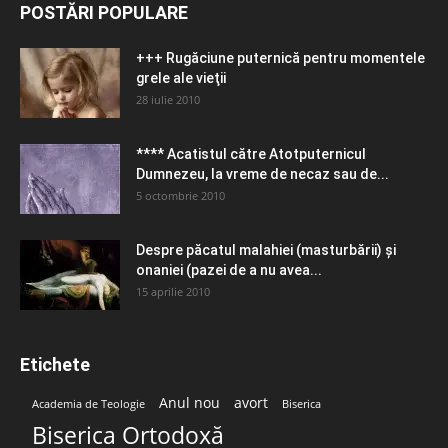
POSTĂRI POPULARE
+++ Rugăciune puternică pentru momentele
grele ale vieţii
28 iulie 2010
**** Acatistul către Atotputernicul
Dumnezeu, la vreme de necaz sau de...
5 octombrie 2010
Despre păcatul malahiei (masturbării) şi
onaniei (pazei de a nu avea...
15 aprilie 2010
Etichete
Anul nou
avort
Academia de Teologie
Biserica
Biserica Ortodoxă