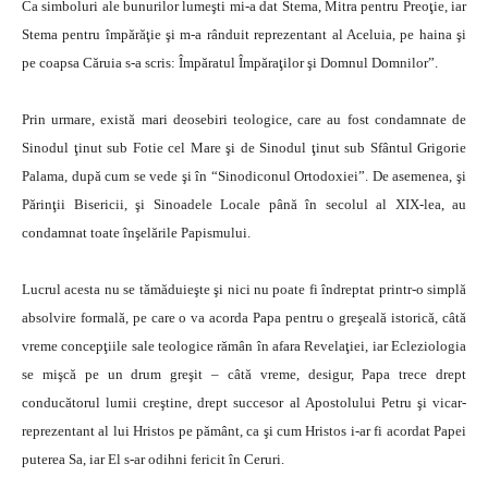
Ca simboluri ale bunurilor lumeşti mi-a dat Stema, Mitra pentru Preoţie, iar
Stema pentru împărăţie şi m-a rânduit reprezentant al Aceluia, pe haina şi
pe coapsa Căruia s-a scris: Împăratul Împăraţilor şi Domnul Domnilor”.
Prin urmare, există mari deosebiri teologice, care au fost condamnate de
Sinodul ţinut sub Fotie cel Mare şi de Sinodul ţinut sub Sfântul Grigorie
Palama, după cum se vede şi în “Sinodiconul Ortodoxiei”. De asemenea, şi
Părinţii Bisericii, şi Sinoadele Locale până în secolul al XIX-lea, au
condamnat toate înşelările Papismului.
Lucrul acesta nu se tămăduieşte şi nici nu poate fi îndreptat printr-o simplă
absolvire formală, pe care o va acorda Papa pentru o greşeală istorică, câtă
vreme concepţiile sale teologice rămân în afara Revelaţiei, iar Ecleziologia
se mişcă pe un drum greşit – câtă vreme, desigur, Papa trece drept
conducătorul lumii creştine, drept succesor al Apostolului Petru şi vicar-
reprezentant al lui Hristos pe pământ, ca şi cum Hristos i-ar fi acordat Papei
puterea Sa, iar El s-ar odihni fericit în Ceruri.