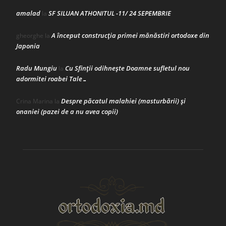
amalad
SF SILUAN ATHONITUL -11/ 24 SEPEMBRIE
la
A început construcţia primei mănăstiri ortodoxe din
gheorghe
la
Japonia
Radu Mungiu
Cu Sfinții odihnește Doamne sufletul nou
la
adormitei roabei Tale…
Despre păcatul malahiei (masturbării) şi
Crina Marina
la
onaniei (pazei de a nu avea copii)