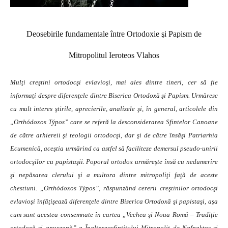
Deosebirile fundamentale între Ortodoxie şi Papism de
Mitropolitul Ieroteos Vlahos
Mul
ţi creştini ortodocşi evlavioşi, mai ales dintre tineri, cer să fie
informaţi despre diferenţele dintre Biserica Ortodoxă şi Papism. Urmăresc
cu mult interes ştirile, aprecierile, analizele şi, în general, articolele din
„Orthódoxos Týpos” care se referă la desconsiderarea Sfintelor Canoane
de către arhiereii şi teologii ortodocşi, dar şi de către însăşi Patriarhia
Ecumenică, aceştia urmărind ca astfel să faciliteze demersul pseudo-unirii
ortodocşilor cu papistaşii. Poporul ortodox urmăreşte însă cu nedumerire
şi nepăsarea clerului şi a multora dintre mitropoliţi faţă de aceste
chestiuni. „Orthódoxos Týpos”, răspunzând cererii creştinilor ortodocşi
evlavioşi înfăţişează diferenţele dintre Biserica Ortodoxă şi papistaşi, aşa
cum sunt acestea consemnate în cartea „Vechea şi Noua Romă – Tradiţie
ortodoxă şi apuseană” a Înaltpreasfinţitului Mitropolit de Nafpaktos şi