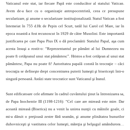
Vaticanul este stat, iar fiecare Papă este conducător al statului Vatican.
Avem de-a face cu o organizaţie antropocentristă, ceea ce presupune
secularizare, şi anume o secularizare instituţionalizată. Statul Vatican a fost
întemeiat în 755 d.Hr. de Pepin cel Scurt, tatăl lui Carol cel Mare, iar în
epoca noastră a fost recunoscut în 1929 de către Musolini. Este importantă
justificarea pe care Papa Pius IX o dă proclamării Statului Papal, aşa cum
acesta însuşi a rostit-o: “Reprezentantul pe pământ al lui Dumnezeu nu
poate fi cetăţeanul unui stat pământesc”. Hristos a fost cetăţean al unui stat
pământesc, Papa nu poate fi! Autoritatea papală constă în teocraţie – căci
teocraţia se defineşte drept concentrarea puterii lumeşti şi bisericeşti într-o
singură persoană. Astăzi state teocratice sunt Vaticanul şi Iranul.
Sunt edificatoare cele afirmate în cadrul cuvântului ţinut la întronizarea sa,
de Papa Inochentie III (1198-1216): “Cel care are mireasă este mire. Dar
această mireasă (Biserica) nu a venit la unirea nunţii cu mâinile goale, ci
mi-a dăruit o preţioasă zestre fără seamăn, şi anume plinătatea bunurilor
duhovniceşti şi vastitatea celor lumeşti, măreţia şi belşugul amândurora…