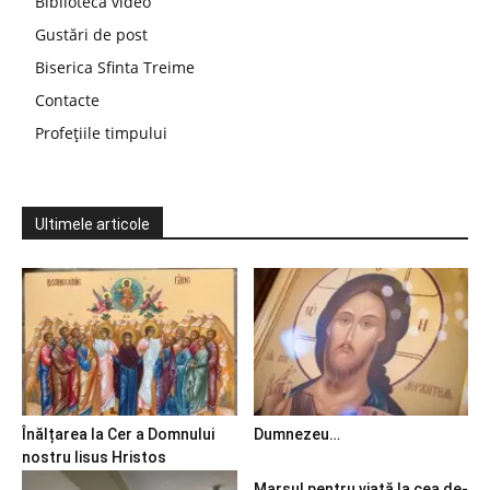
Bibliotecă video
Gustări de post
Biserica Sfinta Treime
Contacte
Profețiile timpului
Ultimele articole
Înălțarea la Cer a Domnului
Dumnezeu…
nostru Iisus Hristos
Marșul pentru viață la cea de-