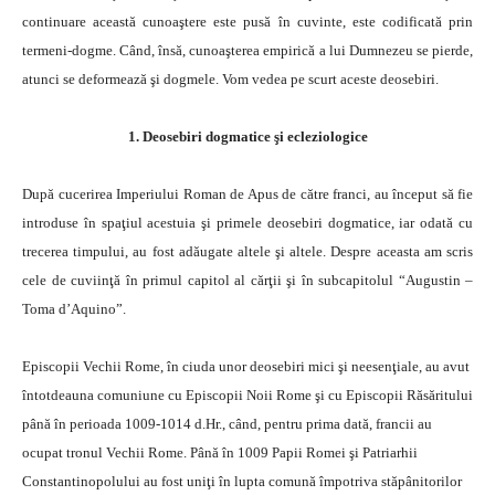
continuare această cunoaştere este pusă în cuvinte, este codificată prin
termeni-dogme. Când, însă, cunoaşterea empirică a lui Dumnezeu se pierde,
atunci se deformează şi dogmele. Vom vedea pe scurt aceste deosebiri.
1. Deosebiri dogmatice şi ecleziologice
După cucerirea Imperiului Roman de Apus de către franci, au început să fie
introduse în spaţiul acestuia şi primele deosebiri dogmatice, iar odată cu
trecerea timpului, au fost adăugate altele şi altele. Despre aceasta am scris
cele de cuviinţă în primul capitol al cărţii şi în subcapitolul “Augustin –
Toma d’Aquino”.
Episcopii Vechii Rome, în ciuda unor deosebiri mici şi neesenţiale, au avut
întotdeauna comuniune cu Episcopii Noii Rome şi cu Episcopii Răsăritului
până în perioada 1009-1014 d.Hr., când, pentru prima dată, francii au
ocupat tronul Vechii Rome. Până în 1009 Papii Romei şi Patriarhii
Constantinopolului au fost uniţi în lupta comună împotriva stăpânitorilor