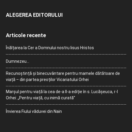
ALEGEREA EDITORULUI
Articole recente
Înălțarea la Cer a Domnului nostru Iisus Hristos
Dumnezeu…
Recunoștință și binecuvântare pentru mamele dătătoare de
viață – din partea preoților Vicariatului Orhei
Marșul pentru viață la cea de-a II-a ediție în s. Lucășeuca, r-l
Orhei: „Pentru viață, cu inimă curată”
Învierea Fiului văduvei din Nain