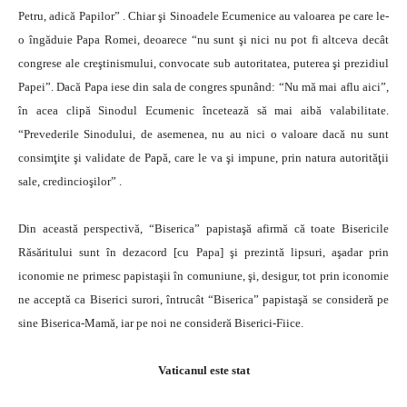
Petru, adică Papilor” . Chiar şi Sinoadele Ecumenice au valoarea pe care le-
o îngăduie Papa Romei, deoarece “nu sunt şi nici nu pot fi altceva decât
congrese ale creştinismului, convocate sub autoritatea, puterea şi prezidiul
Papei”. Dacă Papa iese din sala de congres spunând: “Nu mă mai aflu aici”,
în acea clipă Sinodul Ecumenic încetează să mai aibă valabilitate.
“Prevederile Sinodului, de asemenea, nu au nici o valoare dacă nu sunt
consimţite şi validate de Papă, care le va şi impune, prin natura autorităţii
sale, credincioşilor” .
Din această perspectivă, “Biserica” papistaşă afirmă că toate Bisericile
Răsăritului sunt în dezacord [cu Papa] şi prezintă lipsuri, aşadar prin
iconomie ne primesc papistaşii în comuniune, şi, desigur, tot prin iconomie
ne acceptă ca Biserici surori, întrucât “Biserica” papistaşă se consideră pe
sine Biserica-Mamă, iar pe noi ne consideră Biserici-Fiice.
Vaticanul este stat