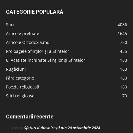
CATEGORIE POPULARĂ
Stiri
4086
Articole preluate
1645
Articole Ortodoxia.md
750
Proloagele Sfinților și a Sfintelor
455
6. Acatiste închinate Sfinților și Sfintelor
183
Rugăciuni
163
Fără categorie
160
Poezia religioasă
160
Stiri religioase
79
Comentarii recente
Sfaturi duhovnicești din 20 octombrie 2024
Doina
la