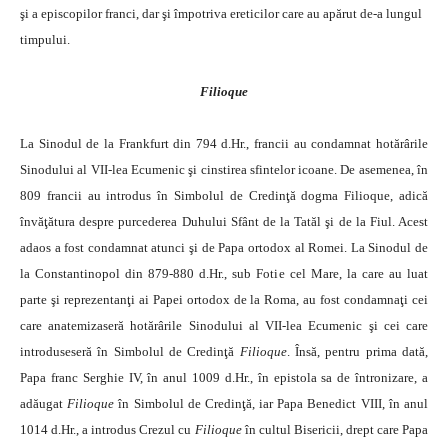
şi a episcopilor franci, dar şi împotriva ereticilor care au apărut de-a lungul
timpului.
Filioque
La Sinodul de la Frankfurt din 794 d.Hr., francii au condamnat hotărârile
Sinodului al VII-lea Ecumenic şi cinstirea sfintelor icoane. De asemenea, în
809 francii au introdus în Simbolul de Credinţă dogma Filioque, adică
învăţătura despre purcederea Duhului Sfânt de la Tatăl şi de la Fiul. Acest
adaos a fost condamnat atunci şi de Papa ortodox al Romei. La Sinodul de
la Constantinopol din 879-880 d.Hr., sub Fotie cel Mare, la care au luat
parte şi reprezentanţi ai Papei ortodox de la Roma, au fost condamnaţi cei
care anatemizaseră hotărârile Sinodului al VII-lea Ecumenic şi cei care
introduseseră în Simbolul de Credinţă
Filioque
. Însă, pentru prima dată,
Papa franc Serghie IV, în anul 1009 d.Hr., în epistola sa de întronizare, a
adăugat
Filioque
în Simbolul de Credinţă, iar Papa Benedict VIII, în anul
1014 d.Hr., a introdus Crezul cu
Filioque
în cultul Bisericii, drept care Papa