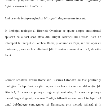
Aghios Vlasios, kir Ierótheos.
Iată ce scrie Înaltpreasfinţitul Mitropolit despre aceste lucruri:
În limbajul teologic al Bisericii Ortodoxe se spune despre creştinismul
apusean că a fost scos afară din Trupul Bisericii lui Hristos. Asta s-a
întâmplat la început cu Vechea Romă, şi anume cu Papa, iar mai apoi cu
protestanţii, care au fost eliminaţi [din Biserica Romano-Catolică] de către
Papă.
Cauzele scoaterii Vechii Rome din Biserica Ortodoxă au fost politice şi
teologice. În fapt, însă, creştinii apuseni au fost cei care s-au diferenţiat [de
Biserică] în ceea ce priveşte dogma şi, mai ales, în ceea ce priveşte
metodologia dogmei, care este Tradiţia isihastă – care constă în faptul că
omul dobândeşte cunoaşterea lui Dumnezeu prin metoda isihastă şi în