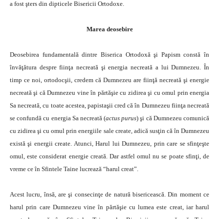
a fost şters din dipticele Bisericii Ortodoxe.
Marea deosebire
Deosebirea fundamentală dintre Biserica Ortodoxă şi Papism constă în
învăţătura despre fiinţa necreată şi energia necreată a lui Dumnezeu. În
timp ce noi, ortodocşii, credem că Dumnezeu are fiinţă necreată şi energie
necreată şi că Dumnezeu vine în părtăşie cu zidirea şi cu omul prin energia
Sa necreată, cu toate acestea, papistaşii cred că în Dumnezeu fiinţa necreată
se confundă cu energia Sa necreată (
actus purus
) şi că Dumnezeu comunică
cu zidirea şi cu omul prin energiile sale create, adică susţin că în Dumnezeu
există şi energii create. Atunci, Harul lui Dumnezeu, prin care se sfinţeşte
omul, este considerat energie creată. Dar astfel omul nu se poate sfinţi, de
vreme ce în Sfintele Taine lucrează “harul creat”.
Acest lucru, însă, are şi consecinţe de natură bisericească. Din moment ce
harul prin care Dumnezeu vine în părtăşie cu lumea este creat, iar harul