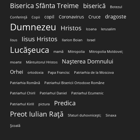
Biserica Sfânta Treime
biserică
Botezul
dragoste
copil
Coronavirus
Cruce
Conferință
Copii
Dumnezeu
Hristos
Icoana
Ierusalim
Iisus Hristos
Iisus
Ilarion Boian
Israel
Lucășeuca
mamă
Mitropolia
Mitropolia Moldovei;
Nașterea Domnului
moarte
Mântuitorul Hristos
Orhei
ortodoxia
Papa Francisc
Patriarhia de la Moscova
Patriarhia Română
Patriarhul Bisericii Ortodoxe Române
Patriarhul Chiril
Patriarhul Daniel
Patriarhul Ecumenic
Predica
Patriarhul Kirill
pictura
Preot Iulian Rață
Sfaturi duhovnicești;
Sinaxa
Școală