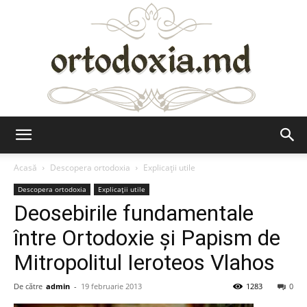
Ortodoxia.md
Acasă
Descopera ortodoxia
Explicații utile
Descopera ortodoxia
Explicații utile
Deosebirile fundamentale
între Ortodoxie şi Papism de
Mitropolitul Ieroteos Vlahos
De către
admin
-
19 februarie 2013
1283
0