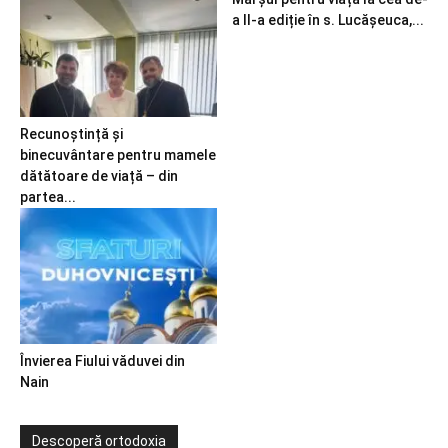
a II-a ediție în s. Lucășeuca,...
Recunoștință și
binecuvântare pentru mamele
dătătoare de viață – din
partea...
Învierea Fiului văduvei din
Nain
Descoperă ortodoxia