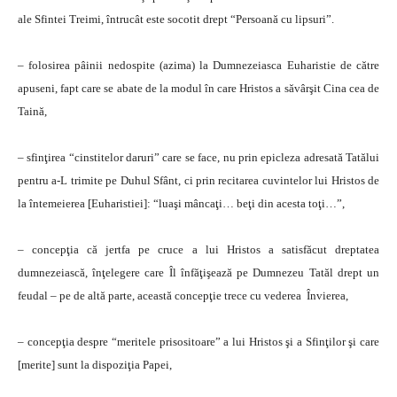
ale Sfintei Treimi, întrucât este socotit drept “Persoană cu lipsuri”.
– folosirea pâinii nedospite (azima) la Dumnezeiasca Euharistie de către
apuseni, fapt care se abate de la modul în care Hristos a săvârşit Cina cea de
Taină,
– sfinţirea “cinstitelor daruri” care se face, nu prin epicleza adresată Tatălui
pentru a-L trimite pe Duhul Sfânt, ci prin recitarea cuvintelor lui Hristos de
la întemeierea [Euharistiei]: “luaşi mâncaţi… beţi din acesta toţi…”,
– concepţia că jertfa pe cruce a lui Hristos a satisfăcut dreptatea
dumnezeiască, înţelegere care Îl înfăţişează pe Dumnezeu Tatăl drept un
feudal – pe de altă parte, această concepţie trece cu vederea Învierea,
– concepţia despre “meritele prisositoare” a lui Hristos şi a Sfinţilor şi care
[merite] sunt la dispoziţia Papei,