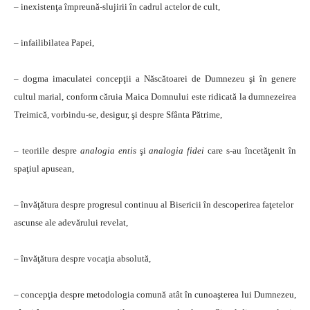
– inexistenţa împreună-slujirii în cadrul actelor de cult,
– infailibilatea Papei,
– dogma imaculatei concepţii a Născătoarei de Dumnezeu şi în genere
cultul marial, conform căruia Maica Domnului este ridicată la dumnezeirea
Treimică, vorbindu-se, desigur, şi despre Sfânta Pătrime,
– teoriile despre
analogia entis
şi
analogia fidei
care s-au încetăţenit în
spaţiul apusean,
– învăţătura despre progresul continuu al Bisericii în descoperirea faţetelor
ascunse ale adevărului revelat,
– învăţătura despre vocaţia absolută,
– concepţia despre metodologia comună atât în cunoaşterea lui Dumnezeu,