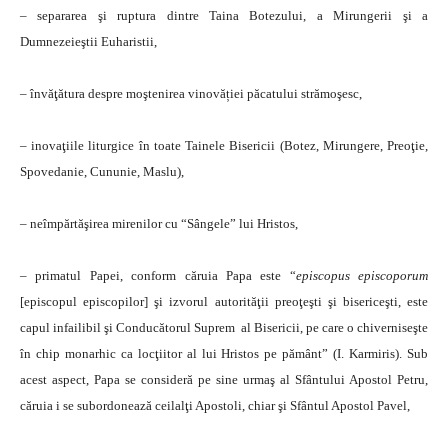
– separarea şi ruptura dintre Taina Botezului, a Mirungerii şi a
Dumnezeieştii Euharistii,
– învăţătura despre moştenirea vinovăției păcatului strămoşesc,
– inovaţiile liturgice în toate Tainele Bisericii (Botez, Mirungere, Preoţie,
Spovedanie, Cununie, Maslu),
– neîmpărtăşirea mirenilor cu “Sângele” lui Hristos,
– primatul Papei, conform căruia Papa este “
episcopus episcoporum
[episcopul episcopilor] şi izvorul autorităţii preoţeşti şi bisericeşti, este
capul infailibil şi Conducătorul Suprem al Bisericii, pe care o chiverniseşte
în chip monarhic ca locţiitor al lui Hristos pe pământ” (I. Karmiris). Sub
acest aspect, Papa se consideră pe sine urmaş al Sfântului Apostol Petru,
căruia i se subordonează ceilalţi Apostoli, chiar şi Sfântul Apostol Pavel,