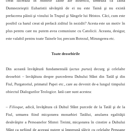
creat lucrează în Sfintele Taine ale Bisericii, urmează că Taina
Dumnezeieştii Euharistii săvărşită de ei nu este Taină şi nu există
prefacerea pâinii şi vinului în Trupul şi Sângele lui Hristos. Căci, cum este
posibil ca harul creat să prefacă ziditul în nezidit? Acesta este un motiv în
plus pentru care nu putem avea comuniune cu Catolicii. Aceasta, desigur,
este valabil pentru toate Tainele lor, precum Botezul, Mirungerea etc.
Toate deosebirile
Din această învăţătură fundamentală (
actus purus
) decurg şi celelalte
deosebiri – învăţătura despre purcederea Duhului Sfânt din Tatăl şi din
Fiul, Purgatoriul, primatul Papei etc., care au devenit de-a lungul timpului
obiectul Dialogurilor Teologice. Iată care sunt acestea:
–
Filioque
, adică, învăţătura că Duhul Sfânt purcede de la Tatăl şi de la
Fiul, urmarea fiind micşorarea monarhiei Tatălui, anularea egalităţii
desăvârşite a Persoanelor Sfintei Treimi, micşorarea în cinstire a Duhului
Sfânt ca nefiind de aceeaşi putere şi împreună slăvit cu celelalte Persoane