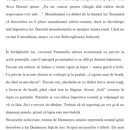
Avva Dorotei spune: „Eu nu cunosc pentru călugăr altă cădere decât
respectarea voii sale…“. Monahismul s-a abătut de la drumul lui. Înseamnă
că diavolului nu îi place monahismul zilelor noastre, dacă se răzvrăteşte
atât împotriva lui. Datorită monahismului se menţine lumea toată. Când nu
va mai fi monahism, atunci va veni Înfricoşătoarea Judecată…
În învăţăturile lui, cuviosul Varsanufie adesea avertizează cu privire la
acele primejdii, care îl aşteaptă pe monahul ce se află pe drumul mântuirii.
Fiecare om trebuie să îndure o vreme ispite şi lupte – starea gravă a bolii.
Cu privire la aceste chinuri se vorbeşte şi în psalmi: „Cuprins sunt de boală,
de când m-am născut“. Fiecare om, născându-se cu duhul într-o nouă viaţă,
e încercat de boală, până când iese la lărgime. Aceste „boli“ constau în
lupta cu patimile. Patimile se vor ridica împotriva voastră şi vrăjmaşul nu
vă va lăsa. Aici e nevoie de răbdare. Trebuie să vă suportaţi pe voi şi să nu
depuneţi armele, ştiind că lupta este inevitabilă.
Necazurile neîncetate, trimise de Dumnezeu omului reprezintă semnul grijii
deosebite a lui Dumnezeu faţă de noi. Scopul necazurilor e diferit. Ele sunt