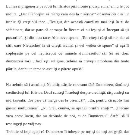
Lumea îi prigoneşte pe robii lui Hristos prin ironie şi dispreţ, iar ei nu le pot
îndura. „Dar ai început să mergi cam des la biserică!“ observă cei din jur
ironic. Şi creştinul tace. „Desigur, din această cauză nu mai ieşi în zi de
sărbătoare, dar se pare că aproape în fiecare zi nu ieşi şi ai început să ţii
posturile“. Şi din nou tace. Altcineva spune: „Tot citeşti cărţi sfinte, dar ai
citit oare Nietzsche? Ia să citeşti numai şi vei vedea ce spune“ şi aşa îl
copleşeşte pe cel nepriceput cu numele dumnezeilor săi (ei au doar
dumnezeii lor). „Dacă eşti religios, trebuie să priveşti problema din toate
părţile, dar nu te teme să asculţi o părere opusă“.
Nu trebuie să-i ascultaţi. Nu citiţi cărţile care sunt fără Dumnezeu, rămâneţi
credincioşi lui Hristos. Dacă sunteţi întrebaţi despre credinţă, răspundeţi cu
îndrăzneală. „Se pare că mergi des la biserică!“. „Da, pentru că acolo îmi
găsesc mulţumirea“. „Nu vrei, cumva, să ajungi printre sfinţi?“. „Fiecare
vrea acest lucru, dar nu depinde de noi, ci de Dumnezeu“. Astfel să îl
respingeţi pe vrăjmaş.
Trebuie să înţelegeţi că Dumnezeu îi iubeşte pe toţi şi de toţi are grijă, dar