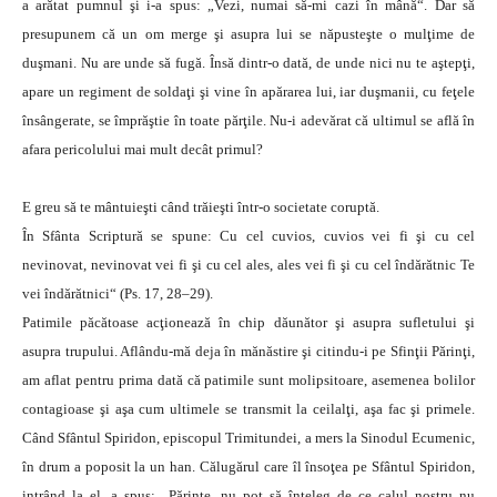
a arătat pumnul şi i-a spus: „Vezi, numai să-mi cazi în mână“. Dar să
presupunem că un om merge şi asupra lui se năpusteşte o mulţime de
duşmani. Nu are unde să fugă. Însă dintr-o dată, de unde nici nu te aştepţi,
apare un regiment de soldaţi şi vine în apărarea lui, iar duşmanii, cu feţele
însângerate, se împrăştie în toate părţile. Nu-i adevărat că ultimul se află în
afara pericolului mai mult decât primul?
E greu să te mântuieşti când trăieşti într-o societate coruptă.
În Sfânta Scriptură se spune: Cu cel cuvios, cuvios vei fi şi cu cel
nevinovat, nevinovat vei fi şi cu cel ales, ales vei fi şi cu cel îndărătnic Te
vei îndărătnici“ (Ps. 17, 28–29).
Patimile păcătoase acţionează în chip dăunător şi asupra sufletului şi
asupra trupului. Aflându-mă deja în mănăstire şi citindu-i pe Sfinţii Părinţi,
am aflat pentru prima dată că patimile sunt molipsitoare, asemenea bolilor
contagioase şi aşa cum ultimele se transmit la ceilalţi, aşa fac şi primele.
Când Sfântul Spiridon, episcopul Trimitundei, a mers la Sinodul Ecumenic,
în drum a poposit la un han. Călugărul care îl însoţea pe Sfântul Spiridon,
intrând la el, a spus: „Părinte, nu pot să înţeleg de ce calul nostru nu