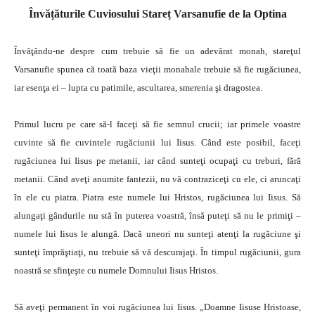
Învățăturile Cuviosului Stareț Varsanufie de la Optina
Învăţându-ne despre cum trebuie să fie un adevărat monah, stareţul
Varsanufie spunea că toată baza vieţii monahale trebuie să fie rugăciunea,
iar esenţa ei – lupta cu patimile, ascultarea, smerenia şi dragostea.
Primul lucru pe care să-l faceţi să fie semnul crucii; iar primele voastre
cuvinte să fie cuvintele rugăciunii lui Iisus. Când este posibil, faceţi
rugăciunea lui Iisus pe metanii, iar când sunteţi ocupaţi cu treburi, fără
metanii. Când aveţi anumite fantezii, nu vă contraziceţi cu ele, ci aruncaţi
în ele cu piatra. Piatra este numele lui Hristos, rugăciunea lui Iisus. Să
alungaţi gândurile nu stă în puterea voastră, însă puteţi să nu le primiţi –
numele lui Iisus le alungă. Dacă uneori nu sunteţi atenţi la rugăciune şi
sunteţi împrăştiaţi, nu trebuie să vă descurajaţi. În timpul rugăciunii, gura
noastră se sfinţeşte cu numele Domnului Iisus Hristos.
Să aveţi permanent în voi rugăciunea lui Iisus. „Doamne Iisuse Hristoase,