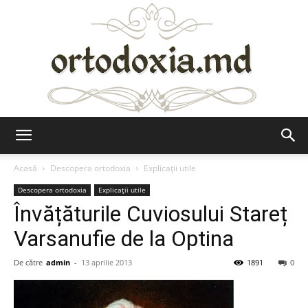
Ortodoxia.md
Acasă
Descopera ortodoxia
Explicații utile
Descopera ortodoxia
Explicații utile
Învățăturile Cuviosului Stareț
Varsanufie de la Optina
De către
admin
-
13 aprilie 2013
1891
0