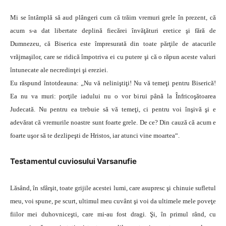
Mi se întâmplă să aud plângeri cum că trăim vremuri grele în prezent, că
acum s-a dat libertate deplină fiecărei învăţături eretice şi fără de
Dumnezeu, că Biserica este împresurată din toate părţile de atacurile
vrăjmaşilor, care se ridică împotriva ei cu putere şi că o răpun aceste valuri
întunecate ale necredinţei şi ereziei.
Eu răspund întotdeauna: „Nu vă neliniştiţi! Nu vă temeţi pentru Biserică!
Ea nu va muri: porţile iadului nu o vor birui până la Înfricoşătoarea
Judecată. Nu pentru ea trebuie să vă temeţi, ci pentru voi înşivă şi e
adevărat că vremurile noastre sunt foarte grele. De ce? Din cauză că acum e
foarte uşor să te dezlipeşti de Hristos, iar atunci vine moartea“.
Testamentul cuviosului Varsanufie
Lăsând, în sfârşit, toate grijile acestei lumi, care asupresc şi chinuie sufletul
meu, voi spune, pe scurt, ultimul meu cuvânt şi voi da ultimele mele poveţe
fiilor mei duhovniceşti, care mi-au fost dragi. Şi, în primul rând, cu