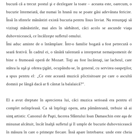
bucură că a trecut postul şi e dezlegare la toate – aceasta este, oarecum, o
bucurie întemeiată, dar numai în hrană nu se poate găsi adevărata fericire.
Însă în sfintele mănăstiri există bucuria pentru Iisus înviat. Nu renunţaţi să
vizitaţi mănăstirile, mai ales în sărbători, căci acolo se ascunde viaţa
duhovnicească, ce încălzeşte sufletul omului.
Îmi aduc aminte de o întâmplare. Într-o familie bogată a fost petrecută o
seară festivă. În cadrul ei, o tânără talentată a interpretat nemaipomenit de
bine o frumoasă operă de Mozart. Toţi au fost încântaţi, iar lacheul, care
stătea la uşă şi oferea ţigări, ocupându-se, în general, cu servirea oaspeţilor,
a spus pentru el: „Ce este această muzică plictisitoare pe care o ascultă
domnii pe lângă dacă ar fi cântat la balalaică?“.
El a avut dreptate în aprecierea lui, căci muzica serioasă era pentru el
complet neînţeleasă. Ca să înţelegi opera, arta pământeană, trebuie să ai
simţ artistic. Canonul de Paşti, facerea Sfântului Ioan Damaschin este aşa de
minunat alcătuit, încât înalţă sufletul şi îl umple de bucurie duhovnicească
în măsura în care o primeşte fiecare. Însă apare întrebarea: unde este cheia