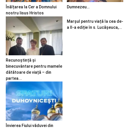
Înălțarea la Cer a Domnului
Dumnezeu…
nostru Iisus Hristos
Marșul pentru viață la cea de-
a II-a ediție în s. Lucășeuca,...
Recunoștință și
binecuvântare pentru mamele
dătătoare de viață – din
partea...
Învierea Fiului văduvei din