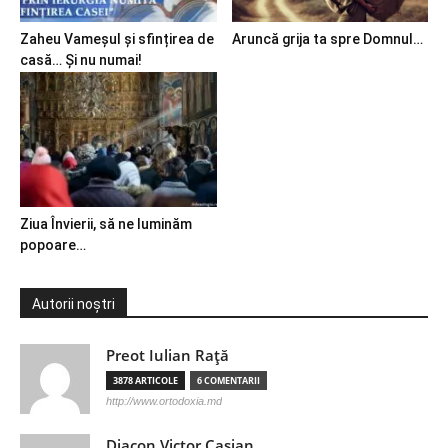
Zaheu Vameșul și sfințirea de
Aruncă grija ta spre Domnul…
casă… Și nu numai!
Ziua Învierii, să ne luminăm
popoare…
Autorii noștri
Preot Iulian Raţă
3878 ARTICOLE
6 COMENTARII
http://www.ortodoxia.md
Diacon Victor Casian