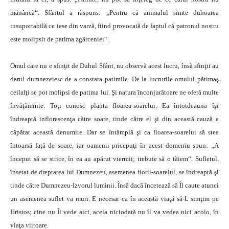
mănâncă“. Sfântul a răspuns: „Pentru că animalul simte duhoarea
insuportabilă ce iese din varză, fiind provocată de faptul că patronul nostru
este molipsit de patima zgârceniei“.
Omul care nu e sfinţit de Duhul Sfânt, nu observă acest lucru, însă sfinţii au
darul dumnezeiesc de a constata patimile. De la lucrurile omului pătimaş
ceilalţi se pot molipsi de patima lui. Şi natura înconjurătoare ne oferă multe
învăţăminte. Toţi cunosc planta floarea-soarelui. Ea întotdeauna îşi
îndreaptă inflorescenţa către soare, tinde către el şi din această cauză a
căpătat această denumire. Dar se întâmplă şi ca floarea-soarelui să stea
întoarsă faţă de soare, iar oamenii pricepuţi în acest domeniu spun: „A
început să se strice, în ea au apărut viermii; trebuie să o tăiem“. Sufletul,
însetat de dreptatea lui Dumnezeu, asemenea florii-soarelui, se îndreaptă şi
tinde către Dumnezeu-Izvorul luminii. Însă dacă încetează să Îl caute atunci
un asemenea suflet va muri. E necesar ca în această viaţă să-L simţim pe
Hristos; cine nu Îl vede aici, acela niciodată nu îl va vedea nici acolo, în
viaţa viitoare.