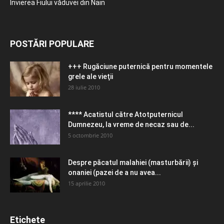
Învierea Fiului văduvei din Nain
POSTĂRI POPULARE
+++ Rugăciune puternică pentru momentele
grele ale vieţii
28 iulie 2010
**** Acatistul către Atotputernicul
Dumnezeu, la vreme de necaz sau de...
5 octombrie 2010
Despre păcatul malahiei (masturbării) şi
onaniei (pazei de a nu avea...
15 aprilie 2010
Etichete