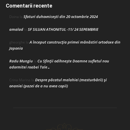
Comentarii recente
Sfaturi duhovnicești din 20 octombrie 2024
Doina
la
amalad
SF SILUAN ATHONITUL -11/ 24 SEPEMBRIE
la
A început construcţia primei mănăstiri ortodoxe din
gheorghe
la
Japonia
Radu Mungiu
Cu Sfinții odihnește Doamne sufletul nou
la
adormitei roabei Tale…
Despre păcatul malahiei (masturbării) şi
Crina Marina
la
onaniei (pazei de a nu avea copii)