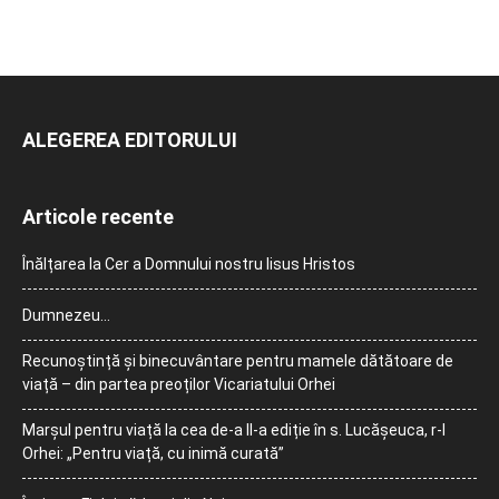
ALEGEREA EDITORULUI
Articole recente
Înălțarea la Cer a Domnului nostru Iisus Hristos
Dumnezeu…
Recunoștință și binecuvântare pentru mamele dătătoare de
viață – din partea preoților Vicariatului Orhei
Marșul pentru viață la cea de-a II-a ediție în s. Lucășeuca, r-l
Orhei: „Pentru viață, cu inimă curată”