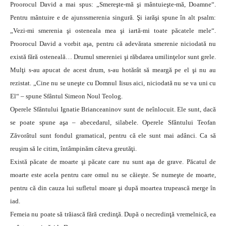
Proorocul David a mai spus: „Smereşte-mă şi mântuieşte-mă, Doamne“.
Pentru mântuire e de ajunssmerenia singură. Şi iarăşi spune în alt psalm:
„Vezi-mi smerenia şi osteneala mea şi iartă-mi toate păcatele mele“.
Proorocul David a vorbit aşa, pentru că adevărata smerenie niciodată nu
există fără osteneală… Drumul smereniei şi răbdarea umilinţelor sunt grele.
Mulţi s-au apucat de acest drum, s-au hotărât să meargă pe el şi nu au
rezistat. „Cine nu se uneşte cu Domnul Iisus aici, niciodată nu se va uni cu
El“ – spune Sfântul Simeon Noul Teolog.
Operele Sfântului Ignatie Brianceaninov sunt de neînlocuit. Ele sunt, dacă
se poate spune aşa – abecedarul, silabele. Operele Sfântului Teofan
Zăvorâtul sunt fondul gramatical, pentru că ele sunt mai adânci. Ca să
reuşim să le citim, întâmpinăm câteva greutăţi.
Există păcate de moarte şi păcate care nu sunt aşa de grave. Păcatul de
moarte este acela pentru care omul nu se căieşte. Se numeşte de moarte,
pentru că din cauza lui sufletul moare şi după moartea trupească merge în
iad.
Femeia nu poate să trăiască fără credinţă. După o necredinţă vremelnică, ea