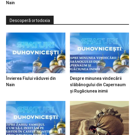
Nain
Descoperă ortodoxia
Învierea Fiului văduvei din
Despre minunea vindecării
Nain
slăbănogului din Capernaum
și Rugăciunea inimii