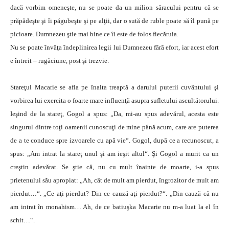
dacă vorbim omeneşte, nu se poate da un milion săracului pentru că se
prăpădeşte şi îi păgubeşte şi pe alţii, dar o sută de ruble poate să îl pună pe
picioare. Dumnezeu ştie mai bine ce îi este de folos fiecăruia.
Nu se poate învăţa îndeplinirea legii lui Dumnezeu fără efort, iar acest efort
e întreit – rugăciune, post şi trezvie.
Stareţul Macarie se afla pe înalta treaptă a darului puterii cuvântului şi
vorbirea lui exercita o foarte mare influenţă asupra sufletului ascultătorului.
Ieşind de la stareţ, Gogol a spus: „Da, mi-au spus adevărul, acesta este
singurul dintre toţi oamenii cunoscuţi de mine până acum, care are puterea
de a te conduce spre izvoarele cu apă vie“. Gogol, după ce a recunoscut, a
spus: „Am intrat la stareţ unul şi am ieşit altul“. Şi Gogol a murit ca un
creştin adevărat. Se ştie că, nu cu mult înainte de moarte, i-a spus
prietenului său apropiat: „Ah, cât de mult am pierdut, îngrozitor de mult am
pierdut…“. „Ce aţi pierdut? Din ce cauză aţi pierdut?“. „Din cauză că nu
am intrat în monahism… Ah, de ce batiuşka Macarie nu m-a luat la el în
schit…“.