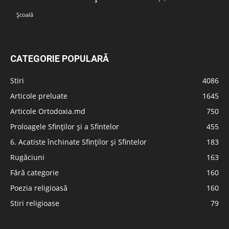
Școală
CATEGORIE POPULARĂ
Stiri
4086
Articole preluate
1645
Articole Ortodoxia.md
750
Proloagele Sfinților și a Sfintelor
455
6. Acatiste închinate Sfinților și Sfintelor
183
Rugăciuni
163
Fără categorie
160
Poezia religioasă
160
Stiri religioase
79