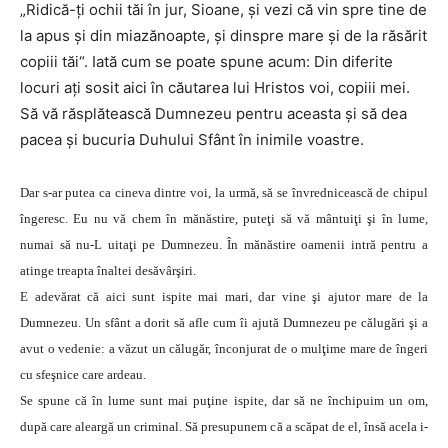
„Ridică-ţi ochii tăi în jur, Sioane, şi vezi că vin spre tine de
la apus şi din miazănoapte, şi dinspre mare şi de la răsărit
copiii tăi“. Iată cum se poate spune acum: Din diferite
locuri aţi sosit aici în căutarea lui Hristos voi, copiii mei.
Să vă răsplătească Dumnezeu pentru aceasta şi să dea
pacea şi bucuria Duhului Sfânt în inimile voastre.
Dar s-ar putea ca cineva dintre voi, la urmă, să se învrednicească de chipul
îngeresc. Eu nu vă chem în mănăstire, puteţi să vă mântuiţi şi în lume,
numai să nu-L uitaţi pe Dumnezeu. În mănăstire oamenii intră pentru a
atinge treapta înaltei desăvârşiri.
E adevărat că aici sunt ispite mai mari, dar vine şi ajutor mare de la
Dumnezeu. Un sfânt a dorit să afle cum îi ajută Dumnezeu pe călugări şi a
avut o vedenie: a văzut un călugăr, înconjurat de o mulţime mare de îngeri
cu sfeşnice care ardeau.
Se spune că în lume sunt mai puţine ispite, dar să ne închipuim un om,
după care aleargă un criminal. Să presupunem că a scăpat de el, însă acela i-