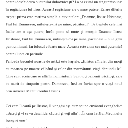
pentru deschiderea bucuriilor duhovniceşti? La ea există un singur răspuns:
în rugăciunea lui Iisus. Această rugăciune are o mare putere. Ea are diferite
trepte: prima este rostirea simplă a cuvintelor: „Doamne, Iisuse Hristoase,
Fiul lui Dumnezeu, miluieşte-mă pe mine, păcătosul“. Pe treptele cele mai
înalte are o aşa putere, încât poate să mute şi munţii: Doamne Iisuse
Hristoase, Fiul lui Dumnezeu, miluieşte-mă pe mine, păcătoasa – nu e greu
pentru nimeni, iar folosul e foarte mare. Aceasta este arma cea mai puternică
pentru lupta cu patimile.
Perioada bucuriei noastre de astăzi este Paştele. „Hristos a înviat din morţi
cu moartea pe moarte călcând şi celor din mormânturi viaţă dăruindu-le“.
Cine sunt aceia care se află în mormânturi? Sunt toţi oamenii păcătoşi, care
au murit de timpuriu pentru Dumnezeu, însă au înviat spre o viaţă nouă
prin învierea Mântuitorului Hristos.
Cei care Îl caută pe Hristos, Îl vor găsi aşa cum spune cuvântul evanghelic:
„Bateţi şi vi se va deschide, căutaţi şi veţi afla“; „În casa Tatălui Meu multe
locaşuri sunt“.