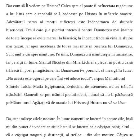
Dar cum să Îl vedem pe Hristos? Calea spre el poate fi neîncetata rugăciune
a lui Iisus care e capabilă să-L sădească pe Hristos în sufletele noastre.
Adevăratul semn al morţii sufleteşti este îndepărtarea de slujbele
bisericeşti. Omul care şi-a pierdut interesul pentru Dumnezeu mai înainte
de toate începe să evite mersul la biserică, la început tinde să vină la slujbe
mai târziu, iar apoi încetează de tot să mai intre în biserica lui Dumnezeu.
Sunt multe căi spre mântuire. Pe unii, Dumnezeu îi mântuieşte în mănăstire,
iar pe alţii în lume. Sfântul Nicolae din Mira Lichiei a plecat în pustiu ca să
trăiască în post şi rugăciune, iar Dumnezeu i-a poruncit să meargă în lume:
„Nu acesta este ogorul pe care Îmi vei aduce rodul“, a spus Mântuitorul.
Sfintele Taisia, Maria Egipteanca, Evdochia, de asemenea, nu au trăit în
mănăstiri. Oamenii se pot mântui pretutindeni, numai să nu-L părăsească
peMântuitorul. Agăţaţi-vă de mantia lui Hristos şi Hristos nu vă va lăsa.
Da, sunt măreţe zilele noastre. În lume oamenii se bucură în aceste zile, însă
nu din punct de vedere spiritual: unul se bucură că a câştigat bani; altul –
că a câştigat ranguri şi distincţii, al treilea – din alte motive. Câţiva se