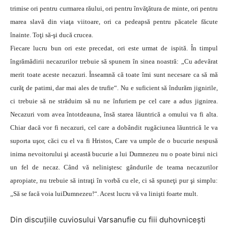
trimise ori pentru curmarea răului, ori pentru învăţătura de minte, ori pentru
marea slavă din viaţa viitoare, ori ca pedeapsă pentru păcatele făcute
înainte. Toţi să-şi ducă crucea.
Fiecare lucru bun ori este precedat, ori este urmat de ispită. În timpul
îngrămădirii necazurilor trebuie să spunem în sinea noastră: „Cu adevărat
merit toate aceste necazuri. Înseamnă că toate îmi sunt necesare ca să mă
curăţ de patimi, dar mai ales de trufie“. Nu e suficient să îndurăm jignirile,
ci trebuie să ne străduim să nu ne înfuriem pe cel care a adus jignirea.
Necazuri vom avea întotdeauna, însă starea lăuntrică a omului va fi alta.
Chiar dacă vor fi necazuri, cel care a dobândit rugăciunea lăuntrică le va
suporta uşor, căci cu el va fi Hristos, Care va umple de o bucurie nespusă
inima nevoitorului şi această bucurie a lui Dumnezeu nu o poate birui nici
un fel de necaz. Când vă neliniştesc gândurile de teama necazurilor
apropiate, nu trebuie să intraţi în vorbă cu ele, ci să spuneţi pur şi simplu:
„Să se facă voia luiDumnezeu!“. Acest lucru vă va linişti foarte mult.
Din discuţiile cuviosului Varsanufie cu fiii duhovniceşti