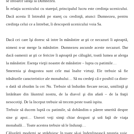
se întoarce iarăşi la Dumnezeu.
În relaţia ucenicului cu stareţul, principalul lucru este credinţa ucenicului.
Dacă acesta îl întreabă pe stareţ cu credinţă, atunci Dumnezeu, pentru
credinţa celui ce a întrebat, îi descoperă ucenicului voia Sa.
Dacă cei care îşi doresc să intre în mănăstire ar şti ce necazuri îi aşteaptă,
nimeni n-ar merge la mănăstire. Dumnezeu ascunde aceste necazuri. Dar
dacă oamenii ar şti ce fericire îi aşteaptă pe călugări, toată lumea ar alerga
la mănăstire. Esenţa vieţii noastre de mănăstire – lupta cu patimile…
Smerenia şi dragostea sunt cele mai înalte virtuţi. Ele trebuie să fie
trăsăturile caracteristice ale monahului… Să nu credeţi că e posibil ca dintr-
o dată să zburăm la cer. Nu. Trebuie să îndurăm fiecare necaz, umilinţă şi
întărâtare din lăuntrul nostru, de la diavol şi din afară – de la fraţii
nesocotiţi. De la început trebuie să trecem peste toată ispita.
Trebuie să ducem luptă cu patimile, să dobândim o părere smerită despre
sine şi apoi… Uneori veţi simţi chiar dezgust şi ură faţă de viaţa
monahală… Toate acestea trebuie să le înduraţi…
Călugării moderni se străduiesc în toate să-şi îndeplinească propria voie.