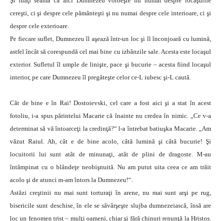
Şi luaţi seama că aici Dumnezeu vorbeşte nu numai despre locaşurile
cereşti, ci şi despre cele pământeşti şi nu numai despre cele interioare, ci şi
despre cele exterioare.
Pe fiecare suflet, Dumnezeu îl aşează într-un loc şi îl înconjoară cu lumină,
astfel încât să corespundă cel mai bine cu izbânzile sale. Acesta este locaşul
exterior. Sufletul îl umple de linişte, pace şi bucurie – acesta fiind locaşul
interior, pe care Dumnezeu îl pregăteşte celor ce-L iubesc şi-L caută.
Cât de bine e în Rai! Dostoievski, cel care a fost aici şi a stat în acest
fotoliu, i-a spus părintelui Macarie că înainte nu credea în nimic. „Ce v-a
determinat să vă întoarceţi la credinţă?“ l-a întrebat batiuşka Macarie. „Am
văzut Raiul. Ah, cât e de bine acolo, câtă lumină şi câtă bucurie! Şi
locuitorii lui sunt atât de minunaţi, atât de plini de dragoste. M-au
întâmpinat cu o blândeţe neobişnuită. Nu am putut uita ceea ce am trăit
acolo şi de atunci m-am întors la Dumnezeu!“.
Astăzi creştinii nu mai sunt torturaţi în arene, nu mai sunt arşi pe rug,
bisericile sunt deschise, în ele se săvârşeşte slujba dumnezeiască, însă are
loc un fenomen trist – mulţi oameni, chiar şi fără chinuri renunţă la Hristos.