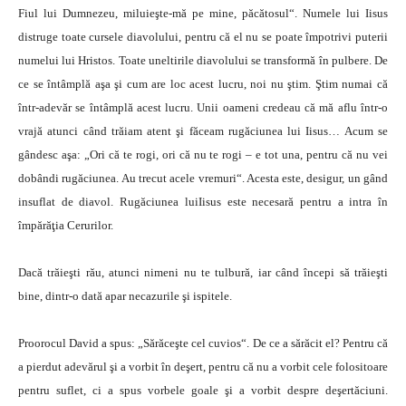
Fiul lui Dumnezeu, miluieşte-mă pe mine, păcătosul“. Numele lui Iisus
distruge toate cursele diavolului, pentru că el nu se poate împotrivi puterii
numelui lui Hristos. Toate uneltirile diavolului se transformă în pulbere. De
ce se întâmplă aşa şi cum are loc acest lucru, noi nu ştim. Ştim numai că
într-adevăr se întâmplă acest lucru. Unii oameni credeau că mă aflu într-o
vrajă atunci când trăiam atent şi făceam rugăciunea lui Iisus… Acum se
gândesc aşa: „Ori că te rogi, ori că nu te rogi – e tot una, pentru că nu vei
dobândi rugăciunea. Au trecut acele vremuri“. Acesta este, desigur, un gând
insuflat de diavol. Rugăciunea luiIisus este necesară pentru a intra în
împărăţia Cerurilor.
Dacă trăieşti rău, atunci nimeni nu te tulbură, iar când începi să trăieşti
bine, dintr-o dată apar necazurile şi ispitele.
Proorocul David a spus: „Sărăceşte cel cuvios“. De ce a sărăcit el? Pentru că
a pierdut adevărul şi a vorbit în deşert, pentru că nu a vorbit cele folositoare
pentru suflet, ci a spus vorbele goale şi a vorbit despre deşertăciuni.