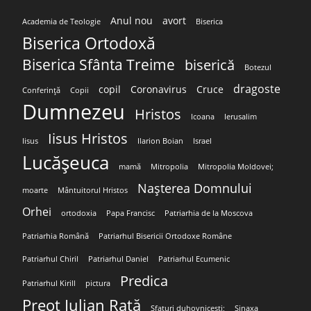
Anul nou
avort
Academia de Teologie
Biserica
Biserica Ortodoxă
Biserica Sfânta Treime
biserică
Botezul
dragoste
copil
Coronavirus
Cruce
Conferință
Copii
Dumnezeu
Hristos
Icoana
Ierusalim
Iisus Hristos
Iisus
Ilarion Boian
Israel
Lucășeuca
mamă
Mitropolia
Mitropolia Moldovei;
Nașterea Domnului
moarte
Mântuitorul Hristos
Orhei
ortodoxia
Papa Francisc
Patriarhia de la Moscova
Patriarhia Română
Patriarhul Bisericii Ortodoxe Române
Patriarhul Chiril
Patriarhul Daniel
Patriarhul Ecumenic
Predica
Patriarhul Kirill
pictura
Preot Iulian Rață
Sfaturi duhovnicești;
Sinaxa