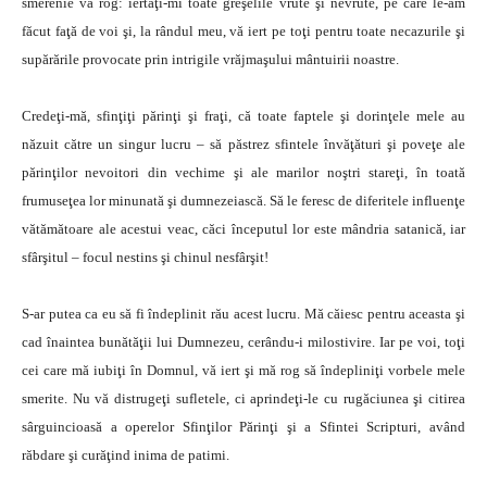
smerenie vă rog: iertaţi-mi toate greşelile vrute şi nevrute, pe care le-am
făcut faţă de voi şi, la rândul meu, vă iert pe toţi pentru toate necazurile şi
supărările provocate prin intrigile vrăjmaşului mântuirii noastre.
Credeţi-mă, sfinţiţi părinţi şi fraţi, că toate faptele şi dorinţele mele au
năzuit către un singur lucru – să păstrez sfintele învăţături şi poveţe ale
părinţilor nevoitori din vechime şi ale marilor noştri stareţi, în toată
frumuseţea lor minunată şi dumnezeiască. Să le feresc de diferitele influenţe
vătămătoare ale acestui veac, căci începutul lor este mândria satanică, iar
sfârşitul – focul nestins şi chinul nesfârşit!
S-ar putea ca eu să fi îndeplinit rău acest lucru. Mă căiesc pentru aceasta şi
cad înaintea bunătăţii lui Dumnezeu, cerându-i milostivire. Iar pe voi, toţi
cei care mă iubiţi în Domnul, vă iert şi mă rog să îndepliniţi vorbele mele
smerite. Nu vă distrugeţi sufletele, ci aprindeţi-le cu rugăciunea şi citirea
sârguincioasă a operelor Sfinţilor Părinţi şi a Sfintei Scripturi, având
răbdare şi curăţind inima de patimi.