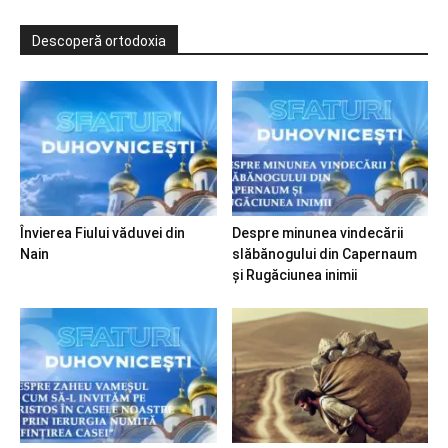
Descoperă ortodoxia
Învierea Fiului văduvei din
Despre minunea vindecării
Nain
slăbănogului din Capernaum
și Rugăciunea inimii