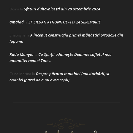
Sfaturi duhovnicești din 20 octombrie 2024
Doina
la
amalad
SF SILUAN ATHONITUL -11/ 24 SEPEMBRIE
la
A început construcţia primei mănăstiri ortodoxe din
gheorghe
la
Japonia
Radu Mungiu
Cu Sfinții odihnește Doamne sufletul nou
la
adormitei roabei Tale…
Despre păcatul malahiei (masturbării) şi
Crina Marina
la
onaniei (pazei de a nu avea copii)