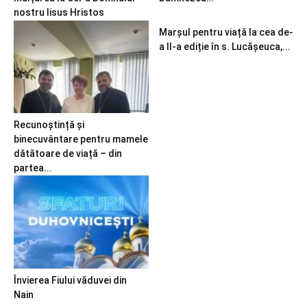
nostru Iisus Hristos
Marșul pentru viață la cea de-
a II-a ediție în s. Lucășeuca,...
Recunoștință și
binecuvântare pentru mamele
dătătoare de viață – din
partea...
Învierea Fiului văduvei din
Nain