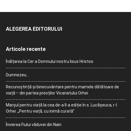
ALEGEREA EDITORULUI
Articole recente
Înălțarea la Cer a Domnului nostru Iisus Hristos
Dumnezeu…
Recunoștință și binecuvântare pentru mamele dătătoare de
viață – din partea preoților Vicariatului Orhei
Marșul pentru viață la cea de-a II-a ediție în s. Lucășeuca, r-l
Orhei: „Pentru viață, cu inimă curată”
Învierea Fiului văduvei din Nain