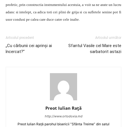
profetic, prin constructia instrumentului acestuia, a voit sa ne arate un lucru
adanc si intelept, ca adica toti cei plini de grija si cu sufletele senine pot fi
usor condusi pe calea care duce catre cele inalte.
Articolul precedent
Articolul următor
„Cu cărbunii cei aprinși ai
Sfantul Vasile cel Mare este
încercat?”
sarbatorit astazi
Preot Iulian Raţă
http://www.ortodoxia.md
Preot Iulian Rață parohul bisericii ”Sfânta Treime” din satul