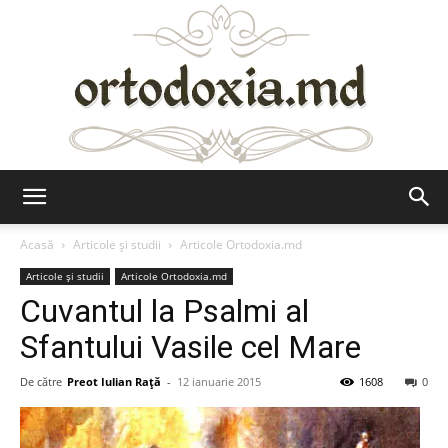
Ortodoxia.md
Acasă
Articole şi studii
Articole Ortodoxia.md
Articole şi studii
Articole Ortodoxia.md
Cuvantul la Psalmi al
Sfantului Vasile cel Mare
De către
Preot Iulian Raţă
-
12 ianuarie 2015
1608
0