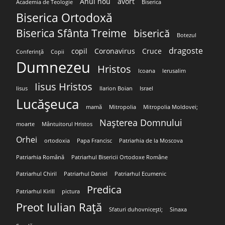
Anul nou
avort
Academia de Teologie
Biserica
Biserica Ortodoxă
Biserica Sfânta Treime
biserică
Botezul
dragoste
copil
Coronavirus
Cruce
Conferință
Copii
Dumnezeu
Hristos
Icoana
Ierusalim
Iisus Hristos
Iisus
Ilarion Boian
Israel
Lucășeuca
mamă
Mitropolia
Mitropolia Moldovei;
Nașterea Domnului
moarte
Mântuitorul Hristos
Orhei
ortodoxia
Papa Francisc
Patriarhia de la Moscova
Patriarhia Română
Patriarhul Bisericii Ortodoxe Române
Patriarhul Chiril
Patriarhul Daniel
Patriarhul Ecumenic
Predica
Patriarhul Kirill
pictura
Preot Iulian Rață
Sfaturi duhovnicești;
Sinaxa