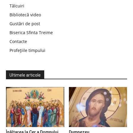
Tâlcuiri
Bibliotecă video
Gustări de post
Biserica Sfinta Treime
Contacte
Profețiile timpului
Ultimele articole
Înălțarea la Cer a Domnului
Dumnezeu…