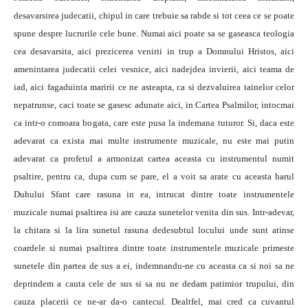
desavarsirea judecatii, chipul in care trebuie sa rabde si tot ceea ce se poate
spune despre lucrurile cele bune. Numai aici poate sa se gaseasca teologia
cea desavarsita, aici prezicerea venirii in trup a Domnului Hristos, aici
amenintarea judecatii celei vesnice, aici nadejdea invierii, aici teama de
iad, aici fagaduinta maririi ce ne asteapta, ca si dezvaluirea tainelor celor
nepatrunse, caci toate se gasesc adunate aici, in Cartea Psalmilor, intocmai
ca intr-o comoara bogata, care este pusa la indemana tuturor. Si, daca este
adevarat ca exista mai multe instrumente muzicale, nu este mai putin
adevarat ca profetul a armonizat cartea aceasta cu instrumentul numit
psaltire, pentru ca, dupa cum se pare, el a voit sa arate cu aceasta harul
Duhului Sfant care rasuna in ea, intrucat dintre toate instrumentele
muzicale numai psaltirea isi are cauza sunetelor venita din sus. Intr-adevar,
la chitara si la lira sunetul rasuna dedesubtul locului unde sunt atinse
coardele si numai psaltirea dintre toate instrumentele muzicale primeste
sunetele din partea de sus a ei, indemnandu-ne cu aceasta ca si noi sa ne
deprindem a cauta cele de sus si sa nu ne dedam patimior trupului, din
cauza placerii ce ne-ar da-o cantecul. Dealtfel, mai cred ca cuvantul