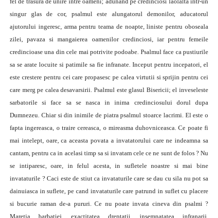
fel de trasura de unire intre oameni; adunand pe credinciosi laolalta intr-un
singur glas de cor, psalmul este alungatorul demonilor, aducatorul
ajutorului ingeresc, arma pentru teama de noapte, liniste pentru oboseala
zilei, pavaza si mangaierea oamenilor credinciosi, iar pentru femeile
credincioase una din cele mai potrivite podoabe. Psalmul face ca pustiurile
sa se arate locuite si patimile sa fie infranate. Inceput pentru incepatori, el
este crestere pentru cei care propasesc pe calea virtutii si sprijin pentru cei
care merg pe calea desavarsirii. Psalmul este glasul Bisericii; el inveseleste
sarbatorile si face sa se nasca in inima credinciosului dorul dupa
Dumnezeu. Chiar si din inimile de piatra psalmul stoarce lacrimi. El este o
fapta ingereasca, o traire cereasca, o mireasma duhovniceasca. Ce poate fi
mai intelept, oare, ca aceasta povata a invatatorului care ne indeamna sa
cantam, pentru ca in acelasi timp sa si invatam cele ce ne sunt de folos ? Nu
se intiparesc, oare, in felul acesta, in sufletele noastre si mai bine
invataturile ? Caci este de stiut ca invataturile care se dau cu sila nu pot sa
dainuiasca in suflete, pe cand invataturile care patrund in suflet cu placere
si bucurie raman de-a pururi. Ce nu poate invata cineva din psalmi ?
Maretia barbatiei, exactitatea dreptatii, insemnatatea infranarii,