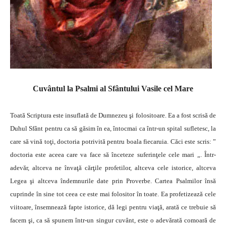
Cuvântul la Psalmi al Sfântului Vasile cel Mare
Toată Scriptura este insuflată de Dumnezeu şi folositoare. Ea a fost scrisă de
Duhul Sfânt pentru ca să găsim în ea, întocmai ca într-un spital sufletesc, la
care să vină toţi, doctoria potrivită pentru boala fiecaruia. Căci este scris: ”
doctoria este aceea care va face să înceteze suferinţele cele mari „.
Într-
adevăr, altceva ne învaţă cărţile profetilor, altceva cele istorice, altceva
Legea şi altceva îndemnurile date prin Proverbe. Cartea Psalmilor însă
cuprinde în sine tot ceea ce este mai folositor în toate. Ea profetizează cele
viitoare, însemnează fapte istorice, dă legi pentru viaţă, arată ce trebuie să
facem şi, ca să spunem într-un singur cuvânt, este o adevărată comoară de