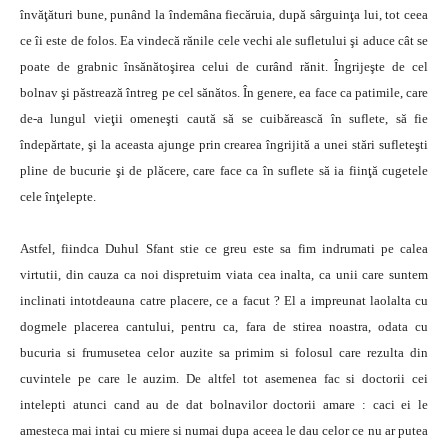
învăţături bune, punând la îndemâna fiecăruia, după sârguinţa lui, tot ceea
ce îi este de folos. Ea vindecă rănile cele vechi ale sufletului şi aduce cât se
poate de grabnic însănătoşirea celui de curând rănit. Îngrijeşte de cel
bolnav şi păstrează întreg pe cel sănătos. În genere, ea face ca patimile, care
de-a lungul vieţii omeneşti caută să se cuibărească în suflete, să fie
îndepărtate, şi la aceasta ajunge prin crearea îngrijită a unei stări sufleteşti
pline de bucurie şi de plăcere, care face ca în suflete să ia fiinţă cugetele
cele înţelepte.
Astfel, fiindca Duhul Sfant stie ce greu este sa fim indrumati pe calea
virtutii, din cauza ca noi dispretuim viata cea inalta, ca unii care suntem
inclinati intotdeauna catre placere, ce a facut ? El a impreunat laolalta cu
dogmele placerea cantului, pentru ca, fara de stirea noastra, odata cu
bucuria si frumusetea celor auzite sa primim si folosul care rezulta din
cuvintele pe care le auzim. De altfel tot asemenea fac si doctorii cei
intelepti atunci cand au de dat bolnavilor doctorii amare : caci ei le
amesteca mai intai cu miere si numai dupa aceea le dau celor ce nu ar putea