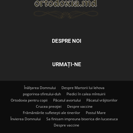
DESPRE NOI
URMAȚI-NE
Înălțarea Domnului
Despre Martorii lui Iehova
pogorirea-sfintului-duh
Piedici în calea mîntuirii
Ortodoxia pentru copii
Păcatul avortului
Păcatul vrăjitoriilor
Crucea preoției
Despre vaccine
Frământările sufletești ale tinerilor
Postul Mare
Învierea Domnului
Sa finisam impreuna biserica din lucaseuca
Despre vaccine