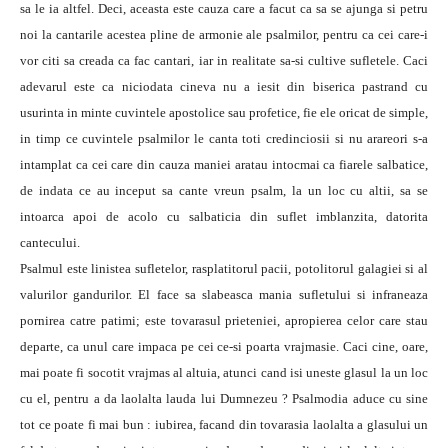
sa le ia altfel. Deci, aceasta este cauza care a facut ca sa se ajunga si petru
noi la cantarile acestea pline de armonie ale psalmilor, pentru ca cei care-i
vor citi sa creada ca fac cantari, iar in realitate sa-si cultive sufletele. Caci
adevarul este ca niciodata cineva nu a iesit din biserica pastrand cu
usurinta in minte cuvintele apostolice sau profetice, fie ele oricat de simple,
in timp ce cuvintele psalmilor le canta toti credinciosii si nu arareori s-a
intamplat ca cei care din cauza maniei aratau intocmai ca fiarele salbatice,
de indata ce au inceput sa cante vreun psalm, la un loc cu altii, sa se
intoarca apoi de acolo cu salbaticia din suflet imblanzita, datorita
cantecului.
Psalmul este linistea sufletelor, rasplatitorul pacii, potolitorul galagiei si al
valurilor gandurilor. El face sa slabeasca mania sufletului si infraneaza
pornirea catre patimi; este tovarasul prieteniei, apropierea celor care stau
departe, ca unul care impaca pe cei ce-si poarta vrajmasie. Caci cine, oare,
mai poate fi socotit vrajmas al altuia, atunci cand isi uneste glasul la un loc
cu el, pentru a da laolalta lauda lui Dumnezeu ? Psalmodia aduce cu sine
tot ce poate fi mai bun : iubirea, facand din tovarasia laolalta a glasului un