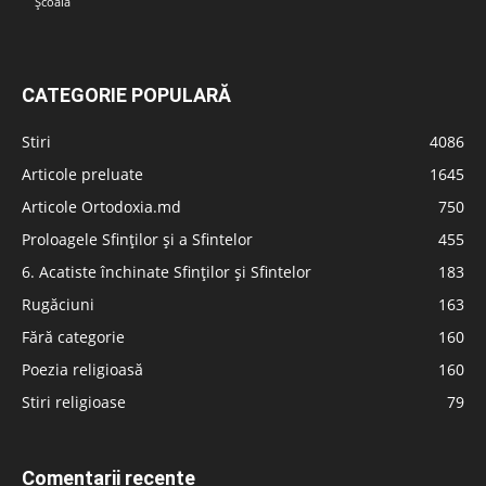
Școală
CATEGORIE POPULARĂ
Stiri
4086
Articole preluate
1645
Articole Ortodoxia.md
750
Proloagele Sfinților și a Sfintelor
455
6. Acatiste închinate Sfinților și Sfintelor
183
Rugăciuni
163
Fără categorie
160
Poezia religioasă
160
Stiri religioase
79
Comentarii recente