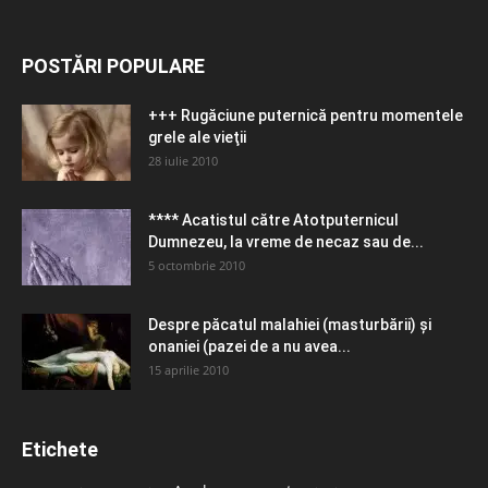
POSTĂRI POPULARE
+++ Rugăciune puternică pentru momentele
grele ale vieţii
28 iulie 2010
**** Acatistul către Atotputernicul
Dumnezeu, la vreme de necaz sau de...
5 octombrie 2010
Despre păcatul malahiei (masturbării) şi
onaniei (pazei de a nu avea...
15 aprilie 2010
Etichete