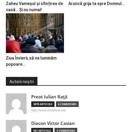
Zaheu Vameșul și sfințirea de
Aruncă grija ta spre Domnul…
casă… Și nu numai!
Ziua Învierii, să ne luminăm
popoare…
Autorii noștri
Preot Iulian Raţă
3878 ARTICOLE
6 COMENTARII
http://www.ortodoxia.md
Diacon Victor Casian
581 ARTICOLE
5 COMENTARII