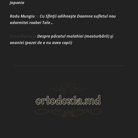
Japonia
Radu Mungiu
Cu Sfinții odihnește Doamne sufletul nou
la
adormitei roabei Tale…
Despre păcatul malahiei (masturbării) şi
Crina Marina
la
onaniei (pazei de a nu avea copii)