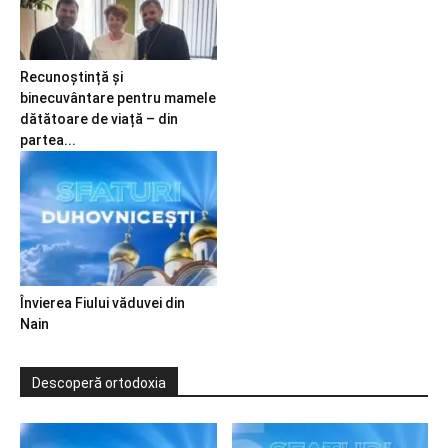
Recunoștință și
binecuvântare pentru mamele
dătătoare de viață – din
partea...
Învierea Fiului văduvei din
Nain
Descoperă ortodoxia