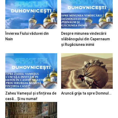
Învierea Fiului văduvei din
Despre minunea vindecării
Nain
slăbănogului din Capernaum
și Rugăciunea inimii
Zaheu Vameșul și sfințirea de
Aruncă grija ta spre Domnul…
casă… Și nu numai!