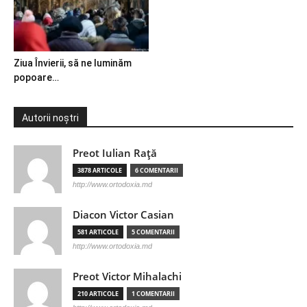
Ziua Învierii, să ne luminăm
popoare…
Autorii noștri
Preot Iulian Raţă
3878 ARTICOLE
6 COMENTARII
http://www.ortodoxia.md
Diacon Victor Casian
581 ARTICOLE
5 COMENTARII
http://www.ortodoxia.md
Preot Victor Mihalachi
210 ARTICOLE
1 COMENTARII