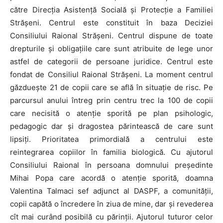
către Direcţia Asistenţă Socială şi Protecţie a Familiei
Strășeni. Centrul este constituit în baza Deciziei
Consiliului Raional Strășeni. Centrul dispune de toate
drepturile şi obligaţiile care sunt atribuite de lege unor
astfel de categorii de persoane juridice. Centrul este
fondat de Consiliul Raional Strășeni. La moment centrul
găzduește 21 de copii care se află în situație de risc. Pe
parcursul anului întreg prin centru trec la 100 de copii
care necisită o atenție sporită pe plan psihologic,
pedagogic dar și dragostea părintească de care sunt
lipsiți. Prioritatea primordială a centrului este
reintegrarea copiilor în familia biologică. Cu ajutorul
Consiliului Raional în persoana domnului președinte
Mihai Popa care acordă o atenție sporită, doamna
Valentina Talmaci sef adjunct al DASPF, a comunității,
copii capătă o încredere în ziua de mine, dar și revederea
cît mai curând posibilă cu părinții. Ajutorul tuturor celor