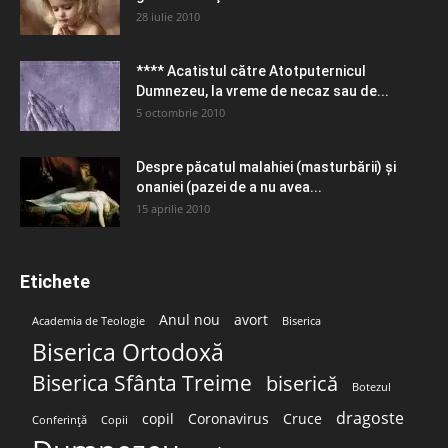
28 iulie 2010
**** Acatistul către Atotputernicul
Dumnezeu, la vreme de necaz sau de...
5 octombrie 2010
Despre păcatul malahiei (masturbării) şi
onaniei (pazei de a nu avea...
15 aprilie 2010
Etichete
Anul nou
avort
Academia de Teologie
Biserica
Biserica Ortodoxă
Biserica Sfânta Treime
biserică
Botezul
dragoste
copil
Coronavirus
Cruce
Conferință
Copii