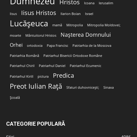
Dumnezeu
Hristos
Icoana
Ierusalim
Iisus Hristos
Iisus
Ilarion Boian
Israel
Lucășeuca
mamă
Mitropolia
Mitropolia Moldovei;
Nașterea Domnului
moarte
Mântuitorul Hristos
Orhei
ortodoxia
Papa Francisc
Patriarhia de la Moscova
Patriarhia Română
Patriarhul Bisericii Ortodoxe Române
Patriarhul Chiril
Patriarhul Daniel
Patriarhul Ecumenic
Predica
Patriarhul Kirill
pictura
Preot Iulian Rață
Sfaturi duhovnicești;
Sinaxa
Școală
CATEGORIE POPULARĂ
Stiri
4086