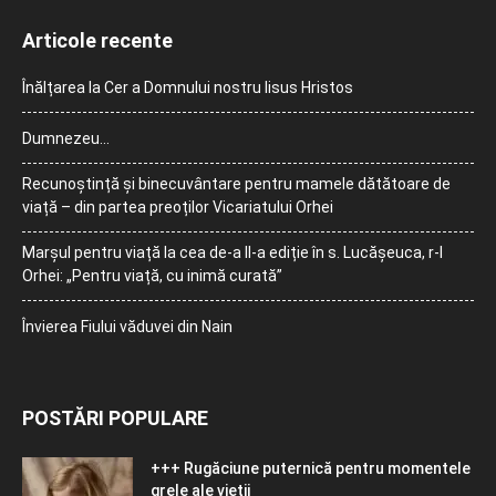
Articole recente
Înălțarea la Cer a Domnului nostru Iisus Hristos
Dumnezeu…
Recunoștință și binecuvântare pentru mamele dătătoare de
viață – din partea preoților Vicariatului Orhei
Marșul pentru viață la cea de-a II-a ediție în s. Lucășeuca, r-l
Orhei: „Pentru viață, cu inimă curată”
Învierea Fiului văduvei din Nain
POSTĂRI POPULARE
+++ Rugăciune puternică pentru momentele
grele ale vieţii