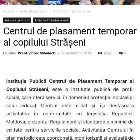
Acasă
Articole şi studii
Articole Ortodoxia.md
Articole şi studii
Articole Ortodoxia.md
Centrul de plasament temporar
al copilului Strășeni
De către
Preot Victor Mihalachi
-
21 octombrie 2015
2856
0
Instituţia Publică Centrul
de Plasament Temporar al
Copilului Strășeni,
este o instituţie publică de profil
social, care oferă servicii în domeniul protecţiei sociale şi
celui educaţ Centrul este creat şi îşi desfăşoară
activitatea în conformitate cu legislaţia Republicii
Moldova, prezentul Regulament şi standardele minime de
calitate pentru serviciile sociale. Activitatea Centrului în
plan metodic este coordonată, monitorizată şi evaluată de