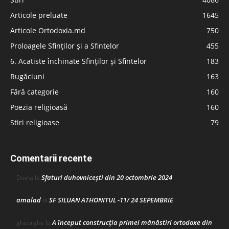
Articole preluate
1645
Articole Ortodoxia.md
750
Proloagele Sfinților și a Sfintelor
455
6. Acatiste închinate Sfinților și Sfintelor
183
Rugăciuni
163
Fără categorie
160
Poezia religioasă
160
Stiri religioase
79
Comentarii recente
Sfaturi duhovnicești din 20 octombrie 2024
Doina
la
amalad
SF SILUAN ATHONITUL -11/ 24 SEPEMBRIE
la
A început construcţia primei mănăstiri ortodoxe din
gheorghe
la