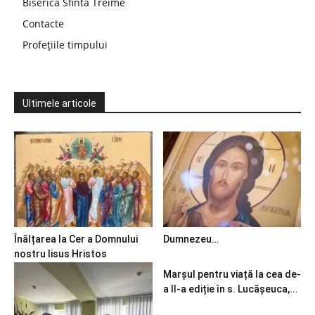
Biserica Sfinta Treime
Contacte
Profețiile timpului
Ultimele articole
Înălțarea la Cer a Domnului
Dumnezeu…
nostru Iisus Hristos
Marșul pentru viață la cea de-
a II-a ediție în s. Lucășeuca,...