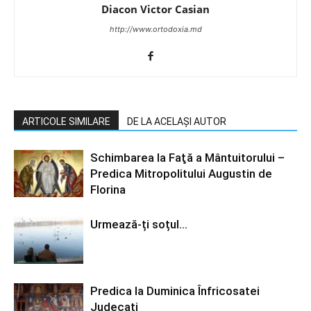
Diacon Victor Casian
http://www.ortodoxia.md
ARTICOLE SIMILARE
DE LA ACELAȘI AUTOR
Schimbarea la Faţă a Mântuitorului –
Predica Mitropolitului Augustin de
Florina
Urmează-ți soțul…
Predica la Duminica Înfricosatei
Judecati