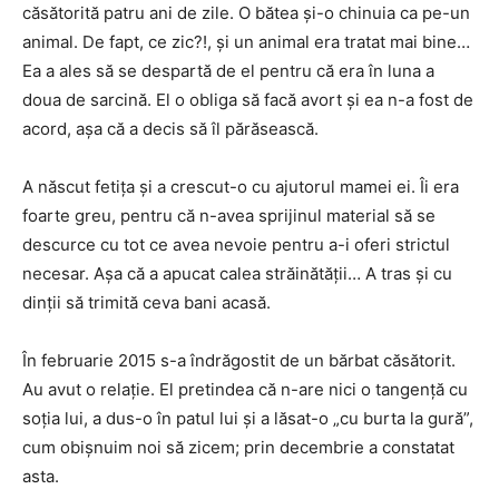
căsătorită patru ani de zile. O bătea şi-o chinuia ca pe-un
animal. De fapt, ce zic?!, şi un animal era tratat mai bine…
Ea a ales să se despartă de el pentru că era în luna a
doua de sarcină. El o obliga să facă avort şi ea n-a fost de
acord, aşa că a decis să îl părăsească.
A născut fetiţa şi a crescut-o cu ajutorul mamei ei. Îi era
foarte greu, pentru că n-avea sprijinul material să se
descurce cu tot ce avea nevoie pentru a-i oferi strictul
necesar. Aşa că a apucat calea străinătăţii… A tras şi cu
dinţii să trimită ceva bani acasă.
În februarie 2015 s-a îndrăgostit de un bărbat căsătorit.
Au avut o relaţie. El pretindea că n-are nici o tangenţă cu
soţia lui, a dus-o în patul lui şi a lăsat-o „cu burta la gură”,
cum obişnuim noi să zicem; prin decembrie a constatat
asta.