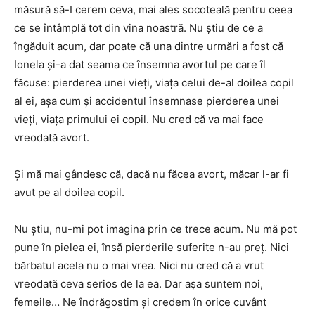
măsură să-I cerem ceva, mai ales socoteală pentru ceea
ce se întâmplă tot din vina noastră. Nu știu de ce a
îngăduit acum, dar poate că una dintre urmări a fost că
Ionela și-a dat seama ce însemna avortul pe care îl
făcuse: pierderea unei vieți, viața celui de-al doilea copil
al ei, așa cum şi accidentul însemnase pierderea unei
vieți, viața primului ei copil. Nu cred că va mai face
vreodată avort.
Și mă mai gândesc că, dacă nu făcea avort, măcar l-ar fi
avut pe al doilea copil.
Nu ştiu, nu-mi pot imagina prin ce trece acum. Nu mă pot
pune în pielea ei, însă pierderile suferite n-au preţ. Nici
bărbatul acela nu o mai vrea. Nici nu cred că a vrut
vreodată ceva serios de la ea. Dar aşa suntem noi,
femeile… Ne îndrăgostim şi credem în orice cuvânt