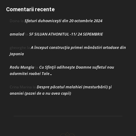
Comentarii recente
Sfaturi duhovnicești din 20 octombrie 2024
Doina
la
amalad
SF SILUAN ATHONITUL -11/ 24 SEPEMBRIE
la
A început construcţia primei mănăstiri ortodoxe din
gheorghe
la
Japonia
Radu Mungiu
Cu Sfinții odihnește Doamne sufletul nou
la
adormitei roabei Tale…
Despre păcatul malahiei (masturbării) şi
Crina Marina
la
onaniei (pazei de a nu avea copii)