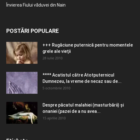
Învierea Fiului văduvei din Nain
POSTĂRI POPULARE
+++ Rugăciune puternică pentru momentele
grele ale vieţii
28 iulie 2010
**** Acatistul către Atotputernicul
Dumnezeu, la vreme de necaz sau de...
5 octombrie 2010
Despre păcatul malahiei (masturbării) şi
onaniei (pazei de a nu avea...
15 aprilie 2010