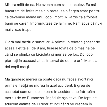
Mi-era milă de ea. Nu aveam cum s-o consolez. Eu mă
bucuram de fetiţa mea din braţe, ea plângea amar pentru
că devenise mama unui copil mort. Mi-a zis că a folosit
banii pe care îi împrumutase de la mine. I-am spus că nu-i
mai vreau înapoi.
O oră mai târziu a sunat iar. A primit un telefon şocant de
acasă. Fetiţa ei, de 9 ani, fusese lovită de o maşină pe
când se plimba cu bicicleta şi murise pe loc. Doi copii
pierduţi în aceeaşi zi. La interval de doar o oră. Mama a
doi copii morţi.
Mă gândesc mereu că poate dacă nu făcea avort nici
prima ei fetiță nu murea în acel accident. E greu de
acceptat cum un copil moare în accident, ne întrebăm
mereu de ce Dumnezeu îngăduie așa ceva. De fapt, ne
aducem aminte de El doar atunci când ne credem în