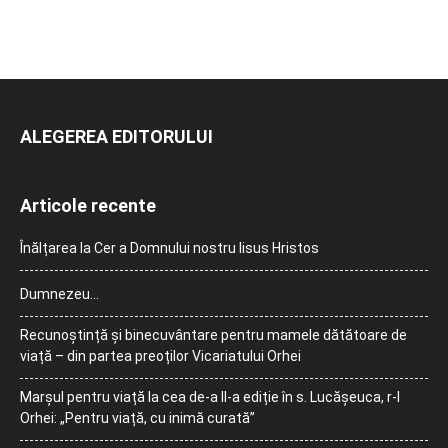
ALEGEREA EDITORULUI
Articole recente
Înălțarea la Cer a Domnului nostru Iisus Hristos
Dumnezeu…
Recunoștință și binecuvântare pentru mamele dătătoare de
viață – din partea preoților Vicariatului Orhei
Marșul pentru viață la cea de-a II-a ediție în s. Lucășeuca, r-l
Orhei: „Pentru viață, cu inimă curată”