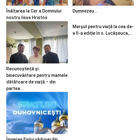
Înălțarea la Cer a Domnului
Dumnezeu…
nostru Iisus Hristos
Marșul pentru viață la cea de-
a II-a ediție în s. Lucășeuca,...
Recunoștință și
binecuvântare pentru mamele
dătătoare de viață – din
partea...
Învierea Fiului văduvei din