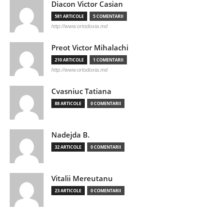
Diacon Victor Casian
581 ARTICOLE
5 COMENTARII
http://www.ortodoxia.md
Preot Victor Mihalachi
210 ARTICOLE
1 COMENTARII
http://www.ortodoxia.md
Cvasniuc Tatiana
88 ARTICOLE
0 COMENTARII
Nadejda B.
32 ARTICOLE
0 COMENTARII
Vitalii Mereutanu
23 ARTICOLE
0 COMENTARII