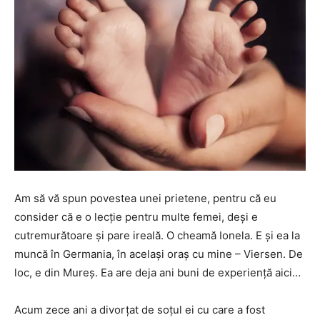
Am să vă spun povestea unei prietene, pentru că eu
consider că e o lecţie pentru multe femei, deşi e
cutremurătoare şi pare ireală. O cheamă Ionela. E şi ea la
muncă în Germania, în acelaşi oraş cu mine – Viersen. De
loc, e din Mureş. Ea are deja ani buni de experienţă aici…
Acum zece ani a divorţat de soţul ei cu care a fost