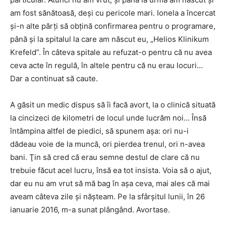
am fost sănătoasă, deși cu pericole mari. Ionela a încercat
şi-n alte părţi să obţină confirmarea pentru o programare,
până şi la spitalul la care am născut eu, „Helios Klinikum
Krefeld”. În câteva spitale au refuzat-o pentru că nu avea
ceva acte în regulă, în altele pentru că nu erau locuri…
Dar a continuat să caute.
A găsit un medic dispus să îi facă avort, la o clinică situată
la cincizeci de kilometri de locul unde lucrăm noi… Însă
întâmpina altfel de piedici, să spunem aşa: ori nu-i
dădeau voie de la muncă, ori pierdea trenul, ori n-avea
bani. Ţin să cred că erau semne destul de clare că nu
trebuie făcut acel lucru, însă ea tot insista. Voia să o ajut,
dar eu nu am vrut să mă bag în aşa ceva, mai ales că mai
aveam câteva zile şi năşteam. Pe la sfârşitul lunii, în 26
ianuarie 2016, m-a sunat plângând. Avortase.