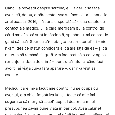
Când i-a povestit despre sarcină, el i-a cerut să facă
avort că, de nu, o părăseşte. Aşa se face că prin ianuarie,
anul acesta, 2016, mă suna disperată să-i dau datele de
contact ale medicului la care mergeam eu la control de
când am aflat că sunt însărcinată, spunându-mi ce are de
gând să facă. Spunea că-l iubeşte pe „prietenul” ei – nici
n-am idee ce statut consideră el că are față de ea – şi că
nu vrea să rămână singură. Am încercat să o conving să
renunţe la ideea de crimă – pentru că, atunci când faci
avort, iei viaţa cuiva fără apărare –, dar n-a vrut să
asculte.
Medicul care mi-a făcut mie control nu se ocupa cu
avortul, era chiar împotriva lui, cu toate că mie îmi
sugerase să merg să „scot” copilul despre care el
presupunea că-mi pune viaţa în pericol. Avea cabinet
particular. Atunci nu am vrut, și până la urmă am născut și