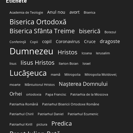
Etichete
Anul nou
avort
Academia de Teologie
Biserica
Biserica Ortodoxă
Biserica Sfânta Treime
biserică
Botezul
dragoste
copil
Coronavirus
Cruce
Conferință
Copii
Dumnezeu
Hristos
Icoana
Ierusalim
Iisus Hristos
Iisus
Ilarion Boian
Israel
Lucășeuca
mamă
Mitropolia
Mitropolia Moldovei;
Nașterea Domnului
moarte
Mântuitorul Hristos
Orhei
ortodoxia
Papa Francisc
Patriarhia de la Moscova
Patriarhia Română
Patriarhul Bisericii Ortodoxe Române
Patriarhul Chiril
Patriarhul Daniel
Patriarhul Ecumenic
Predica
Patriarhul Kirill
pictura