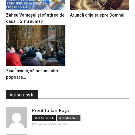
Zaheu Vameșul și sfințirea de
Aruncă grija ta spre Domnul…
casă… Și nu numai!
Ziua Învierii, să ne luminăm
popoare…
Autorii noștri
Preot Iulian Raţă
3878 ARTICOLE
6 COMENTARII
http://www.ortodoxia.md