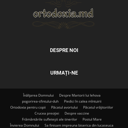
DESPRE NOI
URMAȚI-NE
Înălțarea Domnului
Despre Martorii lui Iehova
pogorirea-sfintului-duh
Piedici în calea mîntuirii
Ortodoxia pentru copii
Păcatul avortului
Păcatul vrăjitoriilor
Crucea preoției
Despre vaccine
Frământările sufletești ale tinerilor
Postul Mare
Învierea Domnului
Sa finisam impreuna biserica din lucaseuca