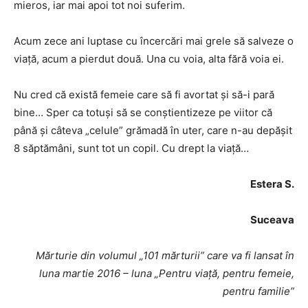
mieros, iar mai apoi tot noi suferim.
Acum zece ani luptase cu încercări mai grele să salveze o
viaţă, acum a pierdut două. Una cu voia, alta fără voia ei.
Nu cred că există femeie care să fi avortat şi să-i pară
bine… Sper ca totuşi să se conştientizeze pe viitor că
până şi câteva „celule” grămadă în uter, care n-au depăşit
8 săptămâni, sunt tot un copil. Cu drept la viață…
Estera S.
Suceava
Mărturie din volumul „101 mărturii” care va fi lansat în
luna
martie 2016 – luna „Pentru viață, pentru femeie,
pentru familie”