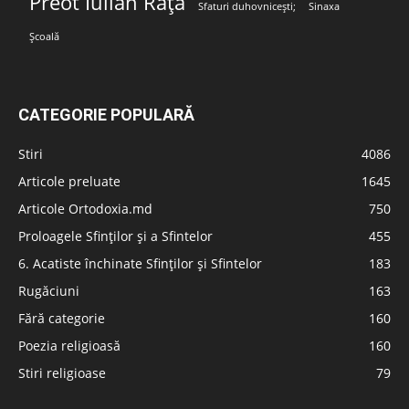
Preot Iulian Rață
Sfaturi duhovnicești;
Sinaxa
Școală
CATEGORIE POPULARĂ
Stiri
4086
Articole preluate
1645
Articole Ortodoxia.md
750
Proloagele Sfinților și a Sfintelor
455
6. Acatiste închinate Sfinților și Sfintelor
183
Rugăciuni
163
Fără categorie
160
Poezia religioasă
160
Stiri religioase
79