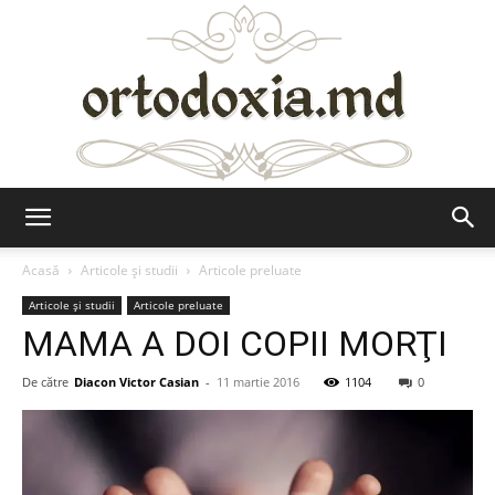
Ortodoxia.md
Acasă
Articole şi studii
Articole preluate
Articole şi studii
Articole preluate
MAMA A DOI COPII MORŢI
De către
Diacon Victor Casian
-
11 martie 2016
1104
0