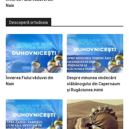
Nain
Descoperă ortodoxia
Învierea Fiului văduvei din
Despre minunea vindecării
Nain
slăbănogului din Capernaum
și Rugăciunea inimii