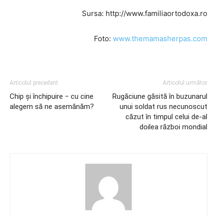
Sursa: http://www.familiaortodoxa.ro
Foto:
www.themamasherpas.com
Articolul precedent
Articolul următor
Chip şi închipuire ‒ cu cine
Rugăciune găsită în buzunarul
alegem să ne asemănăm?
unui soldat rus necunoscut
căzut în timpul celui de-al
doilea război mondial