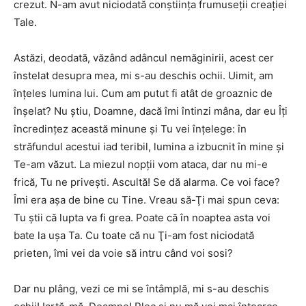
crezut. N-am avut niciodată conştiinţa frumuseţii creaţiei
Tale.
Astăzi, deodată, văzând adâncul nemăginirii, acest cer
înstelat desupra mea, mi s-au deschis ochii. Uimit, am
înţeles lumina lui. Cum am putut fi atât de groaznic de
înşelat? Nu ştiu, Doamne, dacă îmi întinzi mâna, dar eu Îţi
încredinţez această minune şi Tu vei înţelege: în
străfundul acestui iad teribil, lumina a izbucnit în mine şi
Te-am văzut. La miezul nopţii vom ataca, dar nu mi-e
frică, Tu ne priveşti. Ascultă! Se dă alarma. Ce voi face?
Îmi era aşa de bine cu Tine. Vreau să-Ţi mai spun ceva:
Tu ştii că lupta va fi grea. Poate că în noaptea asta voi
bate la uşa Ta. Cu toate că nu Ţi-am fost niciodată
prieten, îmi vei da voie să intru când voi sosi?
Dar nu plâng, vezi ce mi se întâmplă, mi s-au deschis