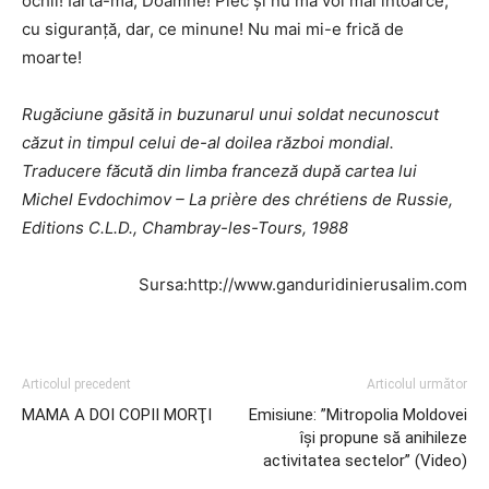
ochii! Iartă-mă, Doamne! Plec şi nu mă voi mai întoarce,
cu siguranţă, dar, ce minune! Nu mai mi-e frică de
moarte!
Rugăciune găsită in buzunarul unui soldat necunoscut
căzut in timpul celui de-al doilea război mondial.
Traducere făcută din limba franceză după cartea lui
Michel Evdochimov – La prière des chrétiens de Russie,
Editions C.L.D., Chambray-les-Tours, 1988
Sursa:http://www.ganduridinierusalim.com
Articolul precedent
Articolul următor
MAMA A DOI COPII MORŢI
Emisiune: ”Mitropolia Moldovei
își propune să anihileze
activitatea sectelor” (Video)