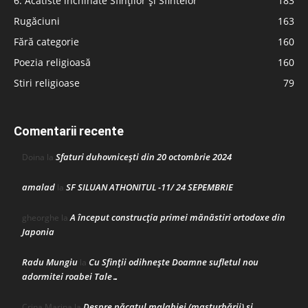
6. Acatiste închinate Sfinților și Sfintelor
183
Rugăciuni
163
Fără categorie
160
Poezia religioasă
160
Stiri religioase
79
Comentarii recente
Sfaturi duhovnicești din 20 octombrie 2024
Doina
la
amalad
SF SILUAN ATHONITUL -11/ 24 SEPEMBRIE
la
A început construcţia primei mănăstiri ortodoxe din
gheorghe
la
Japonia
Radu Mungiu
Cu Sfinții odihnește Doamne sufletul nou
la
adormitei roabei Tale…
Despre păcatul malahiei (masturbării) şi
Crina Marina
la