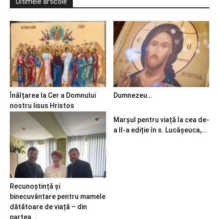
Ultimele articole
Înălțarea la Cer a Domnului
Dumnezeu…
nostru Iisus Hristos
Marșul pentru viață la cea de-
a II-a ediție în s. Lucășeuca,...
Recunoștință și
binecuvântare pentru mamele
dătătoare de viață – din
partea...