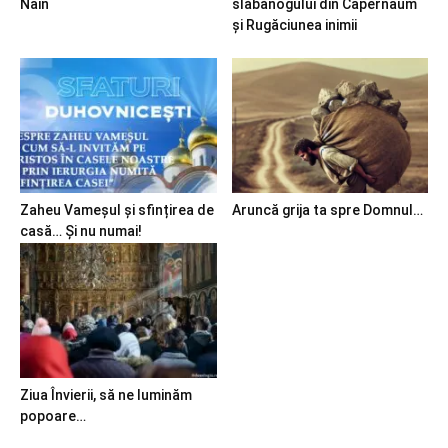
Nain
slăbănogului din Capernaum
și Rugăciunea inimii
Zaheu Vameșul și sfințirea de
Aruncă grija ta spre Domnul…
casă… Și nu numai!
Ziua Învierii, să ne luminăm
popoare…