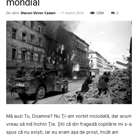
mondial
De către
Diacon Victor Casian
-
11 martie 2016
1254
0
Mă auzi Tu, Doamne? Nu Ţi-am vorbit niciodată, dar acum
vreau să mă închin Ţie. Ştii că din fragedă copilărie mi s-a
spus că nu exişti, iar eu eram aşa de prost, încât am