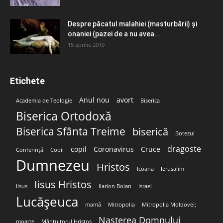
Despre păcatul malahiei (masturbării) şi
onaniei (pazei de a nu avea...
15 aprilie 2010
Etichete
Anul nou
avort
Academia de Teologie
Biserica
Biserica Ortodoxă
Biserica Sfânta Treime
biserică
Botezul
dragoste
copil
Coronavirus
Cruce
Conferință
Copii
Dumnezeu
Hristos
Icoana
Ierusalim
Iisus Hristos
Iisus
Ilarion Boian
Israel
Lucășeuca
mamă
Mitropolia
Mitropolia Moldovei;
Nașterea Domnului
moarte
Mântuitorul Hristos