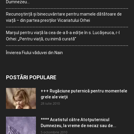
Dumnezeu…
Recunoștință și binecuvântare pentru mamele dătătoare de
viață – din partea preoților Vicariatului Orhei
Marșul pentru viață la cea de-a II-a ediție în s. Lucășeuca, r-l
Orhei: „Pentru viață, cu inimă curată”
Învierea Fiului văduvei din Nain
POSTĂRI POPULARE
+++ Rugăciune puternică pentru momentele
grele ale vieţii
28 iulie 2010
**** Acatistul către Atotputernicul
Dumnezeu, la vreme de necaz sau de...
5 octombrie 2010