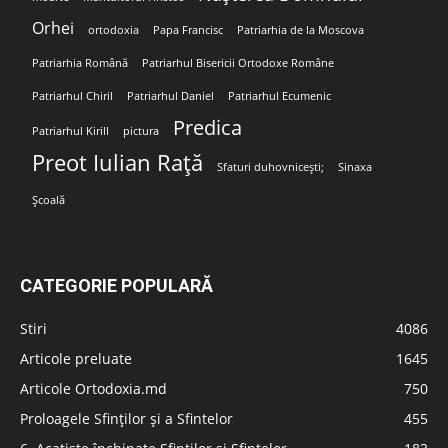
Orhei
ortodoxia
Papa Francisc
Patriarhia de la Moscova
Patriarhia Română
Patriarhul Bisericii Ortodoxe Române
Patriarhul Chiril
Patriarhul Daniel
Patriarhul Ecumenic
Predica
Patriarhul Kirill
pictura
Preot Iulian Rață
Sfaturi duhovnicești;
Sinaxa
Școală
CATEGORIE POPULARĂ
Stiri
4086
Articole preluate
1645
Articole Ortodoxia.md
750
Proloagele Sfinților și a Sfintelor
455