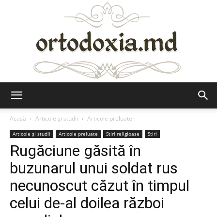
Ortodoxia.md
Acasă
Articole şi studii
Articole preluate
Articole şi studii
Articole preluate
Stiri religioase
Stiri
Rugăciune găsită în
buzunarul unui soldat rus
necunoscut căzut în timpul
celui de-al doilea război