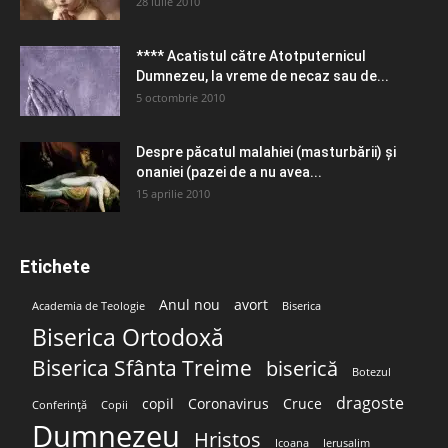
28 iulie 2010
**** Acatistul către Atotputernicul
Dumnezeu, la vreme de necaz sau de...
5 octombrie 2010
Despre păcatul malahiei (masturbării) şi
onaniei (pazei de a nu avea...
15 aprilie 2010
Etichete
Anul nou
avort
Academia de Teologie
Biserica
Biserica Ortodoxă
Biserica Sfânta Treime
biserică
Botezul
dragoste
copil
Coronavirus
Cruce
Conferință
Copii
Dumnezeu
Hristos
Icoana
Ierusalim