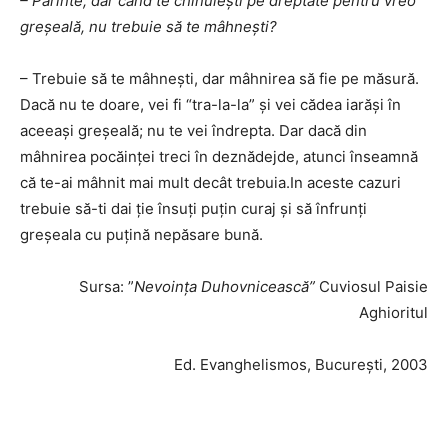
– Părinte, dar când te chinuieşti pe dreptate pentru vreo
greşeală, nu trebuie să te mâhneşti?
– Trebuie să te mâhneşti, dar mâhnirea să fie pe măsură.
Dacă nu te doare, vei fi “tra-la-la” şi vei cădea iarăşi în
aceeaşi greşeală; nu te vei îndrepta. Dar dacă din
mâhnirea pocăinţei treci în deznădejde, atunci înseamnă
că te-ai mâhnit mai mult decât trebuia.In aceste cazuri
trebuie să-ti dai ţie însuţi puţin curaj şi să înfrunţi
greşeala cu puţină nepăsare bună.
Sursa: ”
Nevoința Duhovnicească”
Cuviosul Paisie
Aghioritul
Ed. Evanghelismos, București, 2003