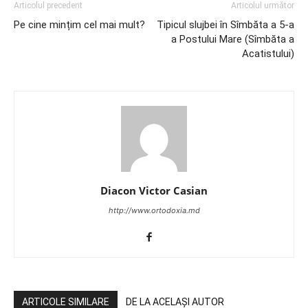
Articolul precedent
Articolul următor
Pe cine mințim cel mai mult?
Tipicul slujbei în Sîmbăta a 5-a
a Postului Mare (Sîmbăta a
Acatistului)
Diacon Victor Casian
http://www.ortodoxia.md
ARTICOLE SIMILARE
DE LA ACELAȘI AUTOR