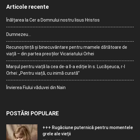
Articole recente
Înălțarea la Cer a Domnului nostru Iisus Hristos
Dumnezeu…
Recunoștință și binecuvântare pentru mamele dătătoare de
viață – din partea preoților Vicariatului Orhei
Marșul pentru viață la cea de-a II-a ediție în s. Lucășeuca, r-l
Orhei: „Pentru viață, cu inimă curată”
Învierea Fiului văduvei din Nain
POSTĂRI POPULARE
+++ Rugăciune puternică pentru momentele
grele ale vieţii