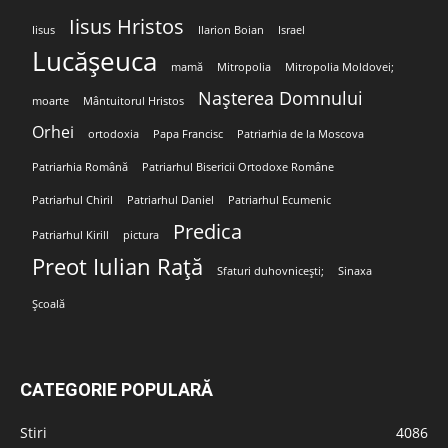
Iisus Hristos
Iisus
Ilarion Boian
Israel
Lucășeuca
mamă
Mitropolia
Mitropolia Moldovei;
Nașterea Domnului
moarte
Mântuitorul Hristos
Orhei
ortodoxia
Papa Francisc
Patriarhia de la Moscova
Patriarhia Română
Patriarhul Bisericii Ortodoxe Române
Patriarhul Chiril
Patriarhul Daniel
Patriarhul Ecumenic
Predica
Patriarhul Kirill
pictura
Preot Iulian Rață
Sfaturi duhovnicești;
Sinaxa
Școală
CATEGORIE POPULARĂ
Stiri
4086