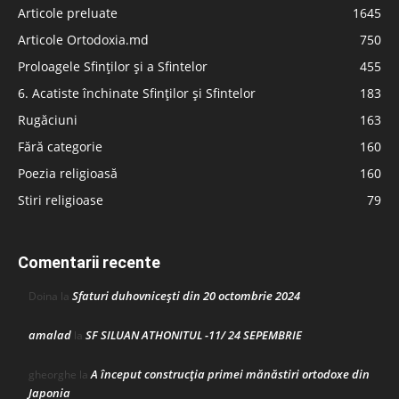
Articole preluate
1645
Articole Ortodoxia.md
750
Proloagele Sfinților și a Sfintelor
455
6. Acatiste închinate Sfinților și Sfintelor
183
Rugăciuni
163
Fără categorie
160
Poezia religioasă
160
Stiri religioase
79
Comentarii recente
Sfaturi duhovnicești din 20 octombrie 2024
Doina
la
amalad
SF SILUAN ATHONITUL -11/ 24 SEPEMBRIE
la
A început construcţia primei mănăstiri ortodoxe din
gheorghe
la
Japonia