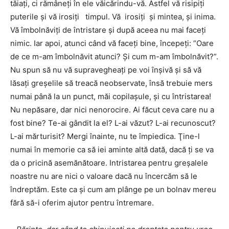
tăiaţi, ci rămâneţi în ele văicărindu-vă. Astfel vă risipiţi
puterile şi vă irosiţi timpul. Vă irosiţi şi mintea, şi inima.
Vă îmbolnăviţi de întristare şi după aceea nu mai faceţi
nimic. Iar apoi, atunci când vă faceţi bine, începeţi: “Oare
de ce m-am îmbolnăvit atunci? Şi cum m-am îmbolnăvit?”.
Nu spun să nu vă supravegheaţi pe voi înşivă şi să vă
lăsaţi greşelile să treacă neobservate, însă trebuie mers
numai până la un punct, măi copilaşule, şi cu întristarea!
Nu nepăsare, dar nici nenorocire. Ai făcut ceva care nu a
fost bine? Te-ai gândit la el? L-ai văzut? L-ai recunoscut?
L-ai mărturisit? Mergi înainte, nu te împiedica. Ţine-l
numai în memorie ca să iei aminte altă dată, dacă ţi se va
da o pricină asemănătoare. Intristarea pentru greşalele
noastre nu are nici o valoare dacă nu încercăm să le
îndreptăm. Este ca şi cum am plânge pe un bolnav mereu
fără să-i oferim ajutor pentru întremare.