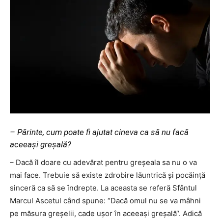
– Părinte, cum poate fi ajutat cineva ca să nu facă
aceeaşi greşală?
– Dacă îl doare cu adevărat pentru greşeala sa nu o va
mai face. Trebuie să existe zdrobire lăuntrică şi pocăinţă
sinceră ca să se îndrepte. La aceasta se referă Sfântul
Marcul Ascetul când spune: “Dacă omul nu se va mâhni
pe măsura greşelii, cade uşor în aceeaşi greşală“. Adică