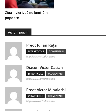
Ziua Învierii, să ne luminăm
popoare…
Autorii noștri
Preot Iulian Raţă
3878 ARTICOLE
6 COMENTARII
http://www.ortodoxia.md
Diacon Victor Casian
581 ARTICOLE
5 COMENTARII
http://www.ortodoxia.md
Preot Victor Mihalachi
210 ARTICOLE
1 COMENTARII
http://www.ortodoxia.md