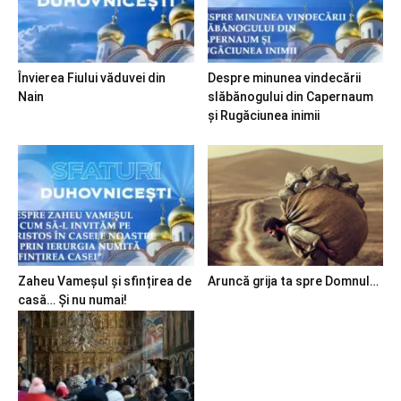
Învierea Fiului văduvei din
Despre minunea vindecării
Nain
slăbănogului din Capernaum
și Rugăciunea inimii
Zaheu Vameșul și sfințirea de
Aruncă grija ta spre Domnul…
casă… Și nu numai!