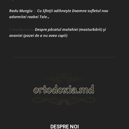
Radu Mungiu
Cu Sfinții odihnește Doamne sufletul nou
la
adormitei roabei Tale…
Despre păcatul malahiei (masturbării) şi
Crina Marina
la
onaniei (pazei de a nu avea copii)
DESPRE NOI