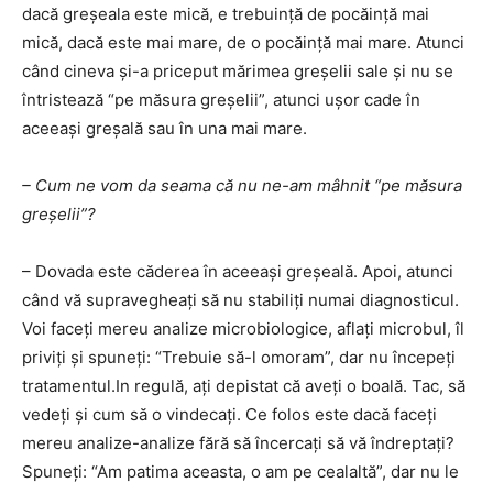
dacă greşeala este mică, e trebuinţă de pocăinţă mai
mică, dacă este mai mare, de o pocăinţă mai mare. Atunci
când cineva şi-a priceput mărimea greşelii sale şi nu se
întristează “pe măsura greşelii”, atunci uşor cade în
aceeaşi greşală sau în una mai mare.
– Cum ne vom da seama că nu ne-am mâhnit “pe măsura
greşelii”?
– Dovada este căderea în aceeaşi greşeală. Apoi, atunci
când vă supravegheaţi să nu stabiliţi numai diagnosticul.
Voi faceţi mereu analize microbiologice, aflaţi microbul, îl
priviţi şi spuneţi: “Trebuie să-l omoram”, dar nu începeţi
tratamentul.In regulă, aţi depistat că aveţi o boală. Tac, să
vedeţi şi cum să o vindecaţi. Ce folos este dacă faceţi
mereu analize-analize fără să încercaţi să vă îndreptaţi?
Spuneţi: “Am patima aceasta, o am pe cealaltă”, dar nu le