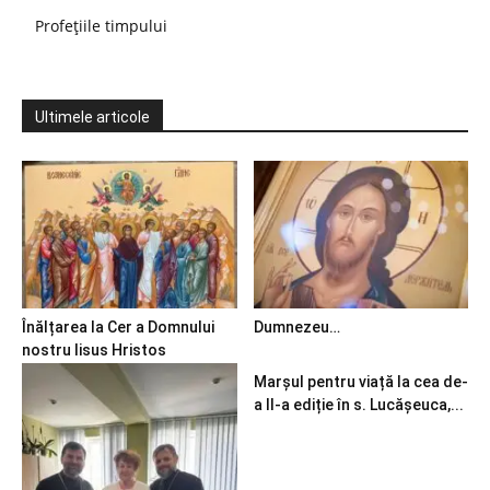
Profețiile timpului
Ultimele articole
Înălțarea la Cer a Domnului
Dumnezeu…
nostru Iisus Hristos
Marșul pentru viață la cea de-
a II-a ediție în s. Lucășeuca,...