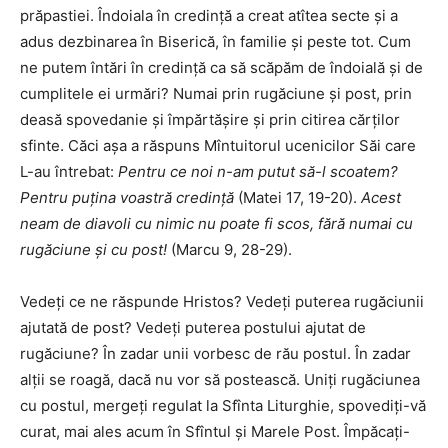
prăpastiei. Îndoiala în credinţă a creat atîtea secte şi a
adus dezbinarea în Biserică, în familie şi peste tot. Cum
ne putem întări în credinţă ca să scăpăm de îndoială şi de
cumplitele ei urmări? Numai prin rugăciune şi post, prin
deasă spovedanie şi împărtăşire şi prin citirea cărţilor
sfinte. Căci aşa a răspuns Mîntuitorul ucenicilor Săi care
L-au întrebat:
Pentru ce noi n-am putut să-l scoatem?
Pentru puţina voastră credinţă
(Matei 17, 19-20).
Acest
neam de diavoli cu nimic nu poate fi scos, fără numai cu
rugăciune şi cu post!
(Marcu 9, 28-29).
Vedeţi ce ne răspunde Hristos? Vedeţi puterea rugăciunii
ajutată de post? Vedeţi puterea postului ajutat de
rugăciune? În zadar unii vorbesc de rău postul. În zadar
alţii se roagă, dacă nu vor să postească. Uniţi rugăciunea
cu postul, mergeţi regulat la Sfînta Liturghie, spovediţi-vă
curat, mai ales acum în Sfîntul şi Marele Post. Împăcaţi-