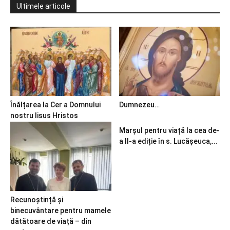
Ultimele articole
Înălțarea la Cer a Domnului
Dumnezeu…
nostru Iisus Hristos
Marșul pentru viață la cea de-
a II-a ediție în s. Lucășeuca,...
Recunoștință și
binecuvântare pentru mamele
dătătoare de viață – din