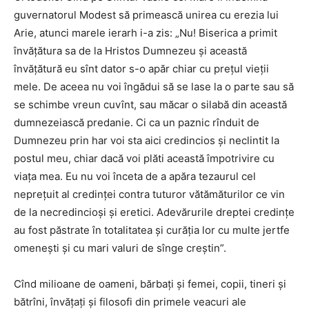
guvernatorul Modest să primească unirea cu erezia lui
Arie, atunci marele ierarh i-a zis: „Nu! Biserica a primit
învăţătura sa de la Hristos Dumnezeu şi această
învăţătură eu sînt dator s-o apăr chiar cu preţul vieţii
mele. De aceea nu voi îngădui să se lase la o parte sau să
se schimbe vreun cuvînt, sau măcar o silabă din această
dumnezeiască predanie. Ci ca un paznic rînduit de
Dumnezeu prin har voi sta aici credincios şi neclintit la
postul meu, chiar dacă voi plăti această împotrivire cu
viaţa mea. Eu nu voi înceta de a apăra tezaurul cel
nepreţuit al credinţei contra tuturor vătămăturilor ce vin
de la necredincioşi şi eretici. Adevărurile dreptei credinţe
au fost păstrate în totalitatea şi curăţia lor cu multe jertfe
omeneşti şi cu mari valuri de sînge creştin”.
Cînd milioane de oameni, bărbaţi şi femei, copii, tineri şi
bătrîni, învăţaţi şi filosofi din primele veacuri ale