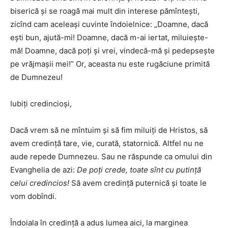
biserică şi se roagă mai mult din interese pămînteşti,
zicînd cam aceleaşi cuvinte îndoielnice: „Doamne, dacă
eşti bun, ajută-mi! Doamne, dacă m-ai iertat, miluieşte-
mă! Doamne, dacă poţi şi vrei, vindecă-mă şi pedepseşte
pe vrăjmaşii mei!” Or, aceasta nu este rugăciune primită
de Dumnezeu!
Iubiţi credincioşi,
Dacă vrem să ne mîntuim şi să fim miluiţi de Hristos, să
avem credinţă tare, vie, curată, statornică. Altfel nu ne
aude repede Dumnezeu. Sau ne răspunde ca omului din
Evanghelia de azi:
De poţi crede, toate sînt cu putinţă
celui credincios!
Să avem credinţă puternică şi toate le
vom dobîndi.
Îndoiala în credinţă a adus lumea aici, la marginea