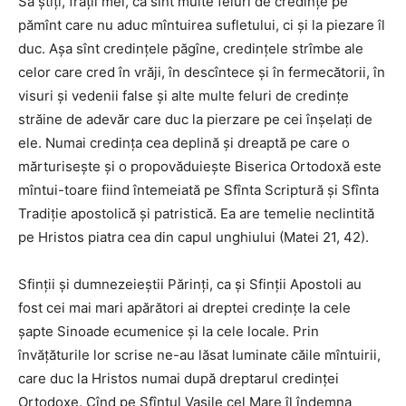
Să ştiţi, fraţii mei, că sînt multe feluri de credinţe pe
pămînt care nu aduc mîntuirea sufletului, ci şi la piezare îl
duc. Aşa sînt credinţele păgîne, credinţele strîmbe ale
celor care cred în vrăji, în descîntece şi în fermecătorii, în
visuri şi vedenii false şi alte multe feluri de credinţe
străine de adevăr care duc la pierzare pe cei înşelaţi de
ele. Numai credinţa cea deplină şi dreaptă pe care o
mărturiseşte şi o propovăduieşte Biserica Ortodoxă este
mîntui-toare fiind întemeiată pe Sfînta Scriptură şi Sfînta
Tradiţie apostolică şi patristică. Ea are temelie neclintită
pe Hristos piatra cea din capul unghiului (Matei 21, 42).
Sfinţii şi dumnezeieştii Părinţi, ca şi Sfinţii Apostoli au
fost cei mai mari apărători ai dreptei credinţe la cele
şapte Sinoade ecumenice şi la cele locale. Prin
învăţăturile lor scrise ne-au lăsat luminate căile mîntuirii,
care duc la Hristos numai după dreptarul credinţei
Ortodoxe. Cînd pe Sfîntul Vasile cel Mare îl îndemna