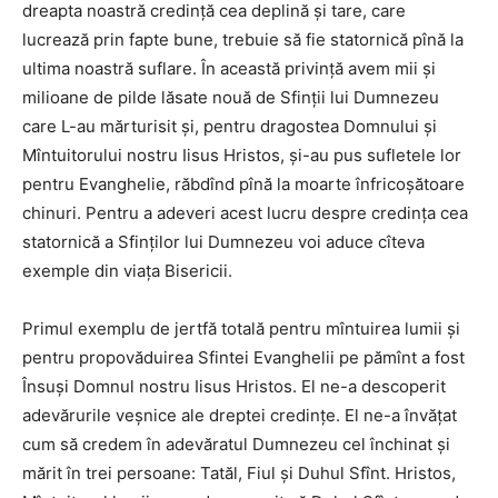
dreapta noastră credinţă cea deplină şi tare, care
lucrează prin fapte bune, trebuie să fie statornică pînă la
ultima noastră suflare. În această privinţă avem mii şi
milioane de pilde lăsate nouă de Sfinţii lui Dumnezeu
care L-au mărturisit şi, pentru dragostea Domnului şi
Mîntuitorului nostru Iisus Hristos, şi-au pus sufletele lor
pentru Evanghelie, răbdînd pînă la moarte înfricoşătoare
chinuri. Pentru a adeveri acest lucru despre credinţa cea
statornică a Sfinţilor lui Dumnezeu voi aduce cîteva
exemple din viaţa Bisericii.
Primul exemplu de jertfă totală pentru mîntuirea lumii şi
pentru propovăduirea Sfintei Evanghelii pe pămînt a fost
Însuşi Domnul nostru Iisus Hristos. El ne-a descoperit
adevărurile veşnice ale dreptei credinţe. El ne-a învăţat
cum să credem în adevăratul Dumnezeu cel închinat şi
mărit în trei persoane: Tatăl, Fiul şi Duhul Sfînt. Hristos,