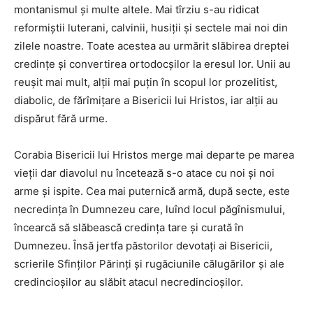
montanismul şi multe altele. Mai tîrziu s-au ridicat
reformiştii luterani, calvinii, husiţii şi sectele mai noi din
zilele noastre. Toate acestea au urmărit slăbirea dreptei
credinţe şi convertirea ortodocşilor la eresul lor. Unii au
reuşit mai mult, alţii mai puţin în scopul lor prozelitist,
diabolic, de fărîmiţare a Bisericii lui Hristos, iar alţii au
dispărut fără urme.
Corabia Bisericii lui Hristos merge mai departe pe marea
vieţii dar diavolul nu încetează s-o atace cu noi şi noi
arme şi ispite. Cea mai puternică armă, după secte, este
necredinţa în Dumnezeu care, luînd locul păgînismului,
încearcă să slăbească credinţa tare şi curată în
Dumnezeu. Însă jertfa păstorilor devotaţi ai Bisericii,
scrierile Sfinţilor Părinţi şi rugăciunile călugărilor şi ale
credincioşilor au slăbit atacul necredincioşilor.