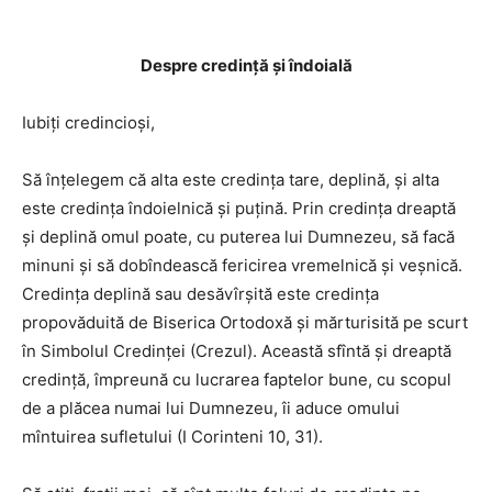
Despre credinţă şi îndoială
Iubiţi credincioşi,
Să înţelegem că alta este credinţa tare, deplină, şi alta
este credinţa îndoielnică şi puţină. Prin credinţa dreaptă
şi deplină omul poate, cu puterea lui Dumnezeu, să facă
minuni şi să dobîndească fericirea vremelnică şi veşnică.
Credinţa deplină sau desăvîrşită este credinţa
propovăduită de Biserica Ortodoxă şi mărturisită pe scurt
în Simbolul Credinţei (Crezul). Această sfîntă şi dreaptă
credinţă, împreună cu lucrarea faptelor bune, cu scopul
de a plăcea numai lui Dumnezeu, îi aduce omului
mîntuirea sufletului (I Corinteni 10, 31).