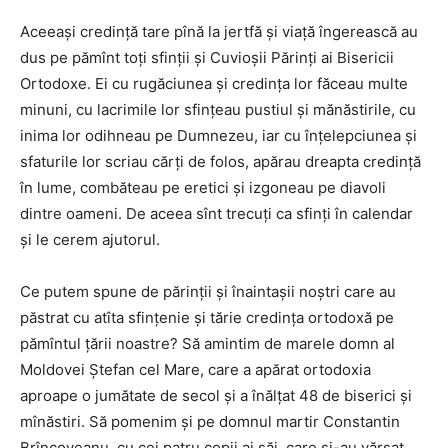
Aceeaşi credinţă tare pînă la jertfă şi viaţă îngerească au
dus pe pămînt toţi sfinţii şi Cuvioşii Părinţi ai Bisericii
Ortodoxe. Ei cu rugăciunea şi credinţa lor făceau multe
minuni, cu lacrimile lor sfinţeau pustiul şi mănăstirile, cu
inima lor odihneau pe Dumnezeu, iar cu înţelepciunea şi
sfaturile lor scriau cărţi de folos, apărau dreapta credinţă
în lume, combăteau pe eretici şi izgoneau pe diavoli
dintre oameni. De aceea sînt trecuţi ca sfinţi în calendar
şi le cerem ajutorul.
Ce putem spune de părinţii şi înaintaşii noştri care au
păstrat cu atîta sfinţenie şi tărie credinţa ortodoxă pe
pămîntul ţării noastre? Să amintim de marele domn al
Moldovei Ştefan cel Mare, care a apărat ortodoxia
aproape o jumătate de secol şi a înălţat 48 de biserici şi
mînăstiri. Să pomenim şi pe domnul martir Constantin
Brîncoveanu, cu cei patru copii ai săi, care şi-au vărsat