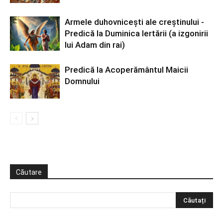
Armele duhovniceşti ale creştinului -
Predică la Duminica Iertării (a izgonirii
lui Adam din rai)
Predică la Acoperământul Maicii
Domnului
Căutare