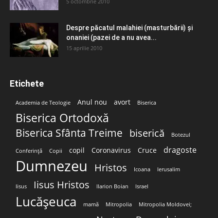
5 octombrie 2010
Despre păcatul malahiei (masturbării) şi
onaniei (pazei de a nu avea...
15 aprilie 2010
Etichete
Anul nou
avort
Academia de Teologie
Biserica
Biserica Ortodoxă
Biserica Sfânta Treime
biserică
Botezul
dragoste
copil
Coronavirus
Cruce
Conferință
Copii
Dumnezeu
Hristos
Icoana
Ierusalim
Iisus Hristos
Iisus
Ilarion Boian
Israel
Lucășeuca
mamă
Mitropolia
Mitropolia Moldovei;