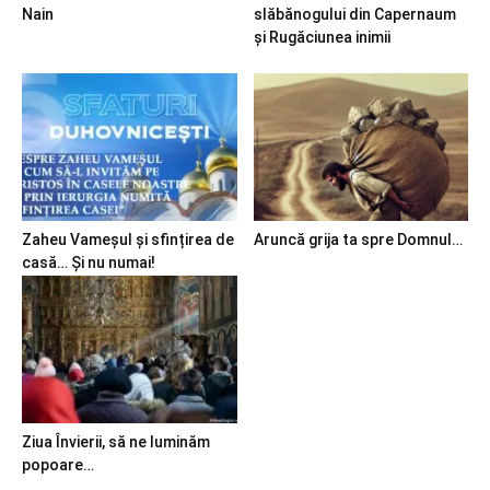
Nain
slăbănogului din Capernaum
și Rugăciunea inimii
Zaheu Vameșul și sfințirea de
Aruncă grija ta spre Domnul…
casă… Și nu numai!
Ziua Învierii, să ne luminăm
popoare…