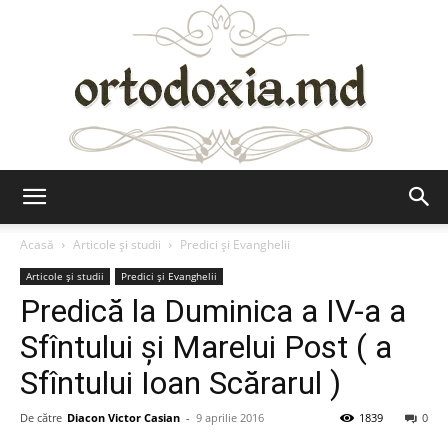
Ortodoxia.md
Acasă
Articole şi studii
Predici şi Evanghelii
Articole şi studii
Predici şi Evanghelii
Predică la Duminica a IV-a a
Sfîntului şi Marelui Post ( a
Sfîntului Ioan Scărarul )
De către
Diacon Victor Casian
-
9 aprilie 2016
1839
0