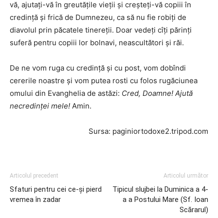
vă, ajutaţi-vă în greutăţile vieţii şi creşteţi-vă copiii în
credinţă şi frică de Dumnezeu, ca să nu fie robiţi de
diavolul prin păcatele tinereţii. Doar vedeţi cîţi părinţi
suferă pentru copiii lor bolnavi, neascultători şi răi.
De ne vom ruga cu credinţă şi cu post, vom dobîndi
cererile noastre şi vom putea rosti cu folos rugăciunea
omului din Evanghelia de astăzi:
Cred, Doamne! Ajută
necredinţei mele!
Amin.
Sursa: paginiortodoxe2.tripod.com
Articolul precedent
Articolul următor
Sfaturi pentru cei ce-și pierd
Tipicul slujbei la Duminica a 4-
vremea în zadar
a a Postului Mare (Sf. Ioan
Scărarul)