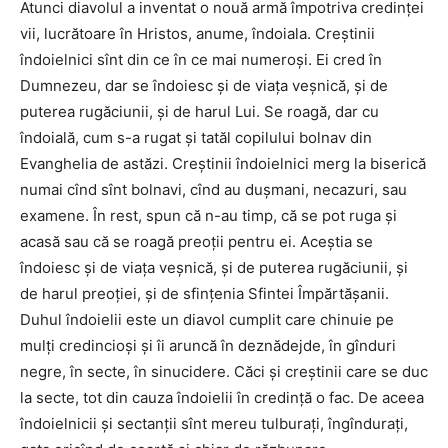
Atunci diavolul a inventat o nouă armă împotriva credinţei
vii, lucrătoare în Hristos, anume, îndoiala. Creştinii
îndoielnici sînt din ce în ce mai numeroşi. Ei cred în
Dumnezeu, dar se îndoiesc şi de viaţa veşnică, şi de
puterea rugăciunii, şi de harul Lui. Se roagă, dar cu
îndoială, cum s-a rugat şi tatăl copilului bolnav din
Evanghelia de astăzi. Creştinii îndoielnici merg la biserică
numai cînd sînt bolnavi, cînd au duşmani, necazuri, sau
examene. În rest, spun că n-au timp, că se pot ruga şi
acasă sau că se roagă preoţii pentru ei. Aceştia se
îndoiesc şi de viaţa veşnică, şi de puterea rugăciunii, şi
de harul preoţiei, şi de sfinţenia Sfintei Împărtăşanii.
Duhul îndoielii este un diavol cumplit care chinuie pe
mulţi credincioşi şi îi aruncă în deznădejde, în gînduri
negre, în secte, în sinucidere. Căci şi creştinii care se duc
la secte, tot din cauza îndoielii în credinţă o fac. De aceea
îndoielnicii şi sectanţii sînt mereu tulburaţi, îngînduraţi,