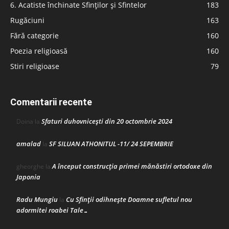
6. Acatiste închinate Sfinților și Sfintelor
183
Rugăciuni
163
Fără categorie
160
Poezia religioasă
160
Stiri religioase
79
Comentarii recente
Sfaturi duhovnicești din 20 octombrie 2024
Doina
la
amalad
SF SILUAN ATHONITUL -11/ 24 SEPEMBRIE
la
A început construcţia primei mănăstiri ortodoxe din
gheorghe
la
Japonia
Radu Mungiu
Cu Sfinții odihnește Doamne sufletul nou
la
adormitei roabei Tale…