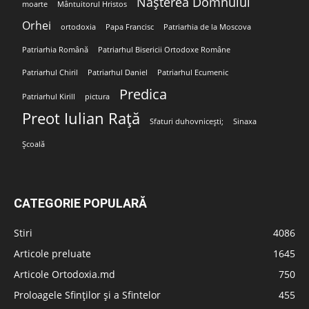
Nașterea Domnului
moarte
Mântuitorul Hristos
Orhei
ortodoxia
Papa Francisc
Patriarhia de la Moscova
Patriarhia Română
Patriarhul Bisericii Ortodoxe Române
Patriarhul Chiril
Patriarhul Daniel
Patriarhul Ecumenic
Predica
Patriarhul Kirill
pictura
Preot Iulian Rață
Sfaturi duhovnicești;
Sinaxa
Școală
CATEGORIE POPULARĂ
Stiri
4086
Articole preluate
1645
Articole Ortodoxia.md
750
Proloagele Sfinților și a Sfintelor
455