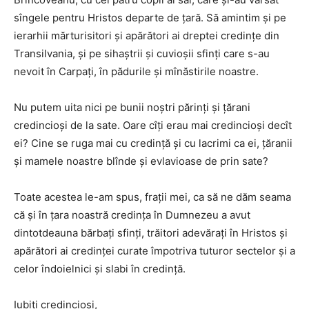
sîngele pentru Hristos departe de ţară. Să amintim şi pe
ierarhii mărturisitori şi apărători ai dreptei credinţe din
Transilvania, şi pe sihaştrii şi cuvioşii sfinţi care s-au
nevoit în Carpaţi, în pădurile şi mînăstirile noastre.
Nu putem uita nici pe bunii noştri părinţi şi ţărani
credincioşi de la sate. Oare cîţi erau mai credincioşi decît
ei? Cine se ruga mai cu credinţă şi cu lacrimi ca ei, ţăranii
şi mamele noastre blînde şi evlavioase de prin sate?
Toate acestea le-am spus, fraţii mei, ca să ne dăm seama
că şi în ţara noastră credinţa în Dumnezeu a avut
dintotdeauna bărbaţi sfinţi, trăitori adevăraţi în Hristos şi
apărători ai credinţei curate împotriva tuturor sectelor şi a
celor îndoielnici şi slabi în credinţă.
Iubiţi credincioşi,