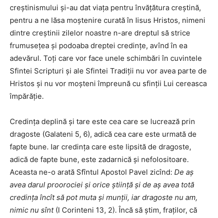
creştinismului şi-au dat viaţa pentru învăţătura creştină,
pentru a ne lăsa moştenire curată în Iisus Hristos, nimeni
dintre creştinii zilelor noastre n-are dreptul să strice
frumuseţea şi podoaba dreptei credinţe, avînd în ea
adevărul. Toţi care vor face unele schimbări în cuvintele
Sfintei Scripturi şi ale Sfintei Tradiţii nu vor avea parte de
Hristos şi nu vor moşteni împreună cu sfinţii Lui cereasca
împărăţie.
Credinţa deplină şi tare este cea care se lucrează prin
dragoste (Galateni 5, 6), adică cea care este urmată de
fapte bune. Iar credinţa care este lipsită de dragoste,
adică de fapte bune, este zadarnică şi nefolositoare.
Aceasta ne-o arată Sfîntul Apostol Pavel zicînd:
De aş
avea darul proorociei şi orice ştiinţă şi de aş avea totă
credinţa încît să pot muta şi munţii, iar dragoste nu am,
nimic nu sînt
(I Corinteni 13, 2). Încă să ştim, fraţilor, că