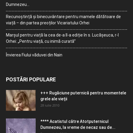
Dumnezeu…
Recunoștință și binecuvântare pentru mamele dătătoare de
viață – din partea preoților Vicariatului Orhei
Marșul pentru viață la cea de-a II-a ediție în s. Lucășeuca, r-l
Orhei: „Pentru viață, cu inimă curată”
Învierea Fiului văduvei din Nain
POSTĂRI POPULARE
+++ Rugăciune puternică pentru momentele
grele ale vieţii
28 iulie 2010
**** Acatistul către Atotputernicul
Dumnezeu, la vreme de necaz sau de...