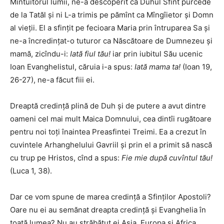
Mîntuitorul lumii, ne-a descoperit că Duhul Sfînt purcede
de la Tatăl şi ni L-a trimis pe pămînt ca Mîngîietor şi Domn
al vieţii. El a sfinţit pe fecioara Maria prin întruparea Sa şi
ne-a încredinţat-o tuturor ca Născătoare de Dumnezeu şi
mamă, zicîndu-i:
Iată fiul tău!
iar prin iubitul Său ucenic
Ioan Evanghelistul, căruia i-a spus:
Iată mama ta!
(Ioan 19,
26-27), ne-a făcut fiii ei.
Dreaptă credinţă plină de Duh şi de putere a avut dintre
oameni cel mai mult Maica Domnului, cea dintîi rugătoare
pentru noi toţi înaintea Preasfintei Treimi. Ea a crezut în
cuvintele Arhanghelului Gavriil şi prin el a primit să nască
cu trup pe Hristos, cînd a spus:
Fie mie după cuvîntul tău!
(Luca 1, 38).
Dar ce vom spune de marea credinţă a Sfinţilor Apostoli?
Oare nu ei au semănat dreapta credinţă şi Evanghelia în
toată lumea? Nu au străbătut ei Asia, Europa şi Africa,