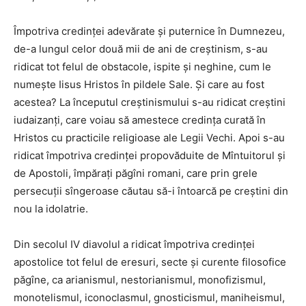
Împotriva credinţei adevărate şi puternice în Dumnezeu,
de-a lungul celor două mii de ani de creştinism, s-au
ridicat tot felul de obstacole, ispite şi neghine, cum le
numeşte Iisus Hristos în pildele Sale. Şi care au fost
acestea? La începutul creştinismului s-au ridicat creştini
iudaizanţi, care voiau să amestece credinţa curată în
Hristos cu practicile religioase ale Legii Vechi. Apoi s-au
ridicat împotriva credinţei propovăduite de Mîntuitorul şi
de Apostoli, împăraţi păgîni romani, care prin grele
persecuţii sîngeroase căutau să-i întoarcă pe creştini din
nou la idolatrie.
Din secolul IV diavolul a ridicat împotriva credinţei
apostolice tot felul de eresuri, secte şi curente filosofice
păgîne, ca arianismul, nestorianismul, monofizismul,
monotelismul, iconoclasmul, gnosticismul, maniheismul,