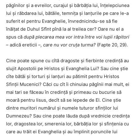
păgînilor şi a evreilor, curajul şi bărbăţia lui, înţelepciunea
lui şi răbdarea lui, bătăile, temniţa şi lanţurile pe care le-a
suferit el pentru Evanghelie, învrednicindu-se să fie
înălţat de Duhul Sfînt pînă la al treilea cer? Oare nu el a
spus că
după plecarea mea vor intra între voi lupii răpitori
– adică ereticii –
, care nu vor cruţa turma?
(Fapte 20, 29).
Cine poate spune cu cîtă dragoste şi fierbinte credinţă au
slujit Apostolii pe Hristos şi Evanghelia Lui? Sau cine ştie
cîte bătăi şi torturi şi lanţuri au pătimit pentru Hristos
Sfinţii Mucenici? Căci cu cît îi chinuiau păgînii mai mult, ei
mai tari se făceau în credinţă şi primeau cu bucurie să
moară pentru Iisus, decît să se lepede de El. Cine ştie
dintre muritori numărul şi numele tuturor sfinţilor lui
Dumnezeu? Sau cine poate lăuda după vrednicie credinţa
lor, dragostea lor, smerenia lor, bărbăţia lor şi sfinţenia cu
care au trăit ei Evanghelia şi au împlinit poruncile lui