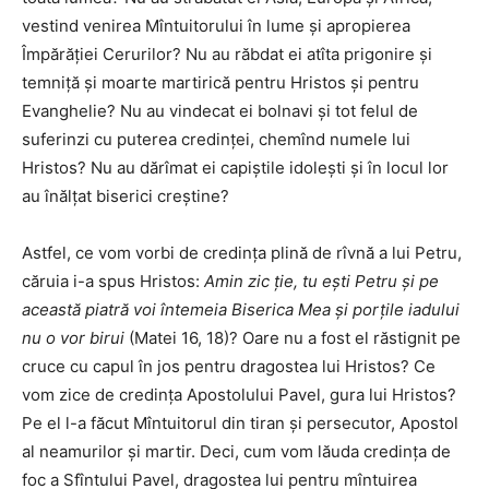
vestind venirea Mîntuitorului în lume şi apropierea
Împărăţiei Cerurilor? Nu au răbdat ei atîta prigonire şi
temniţă şi moarte martirică pentru Hristos şi pentru
Evanghelie? Nu au vindecat ei bolnavi şi tot felul de
suferinzi cu puterea credinţei, chemînd numele lui
Hristos? Nu au dărîmat ei capiştile idoleşti şi în locul lor
au înălţat biserici creştine?
Astfel, ce vom vorbi de credinţa plină de rîvnă a lui Petru,
căruia i-a spus Hristos:
Amin zic ţie, tu eşti Petru şi pe
această piatră voi întemeia Biserica Mea şi porţile iadului
nu o vor birui
(Matei 16, 18)? Oare nu a fost el răstignit pe
cruce cu capul în jos pentru dragostea lui Hristos? Ce
vom zice de credinţa Apostolului Pavel, gura lui Hristos?
Pe el l-a făcut Mîntuitorul din tiran şi persecutor, Apostol
al neamurilor şi martir. Deci, cum vom lăuda credinţa de
foc a Sfîntului Pavel, dragostea lui pentru mîntuirea