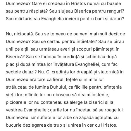
Dumnezeu? Oare ei credeau în Hristos numai cu buzele
sau pentru răsplată? Sau slujeau Biserica pentru ranguri?
Sau mărturiseau Evanghelia învierii pentru bani şi daruri?
Nu, niciodată. Sau se temeau de oameni mai mult decît de
Dumnezeu? Sau se certau pentru întîietate? Sau se pîrau
unii pe alţii, sau urmăreau averi şi scopuri pămînteşti în
Biserică? Sau se îndoiau în credinţă şi schimbau după
plac şi după mintea lor învăţătura Evangheliei, cum fac
sectele de azi? Nu. Ci credinţa lor dreaptă şi statornică în
Dumnezeu era tare ca fierul; feţele şi inimile lor
străluceau de lumina Duhului, ca făcliile pentru sfinţenia
vieţii lor; mîinile lor nu oboseau să dea milostenie,
picioarele lor nu conteneau să alerge la biserici şi la
vestirea Evangheliei; gurile lor nu încetau să se roage lui
Dumnezeu, iar sufletele lor albe ca zăpada aşteptau cu
bucurie dezlegarea de trup şi unirea în cer cu Hristos.