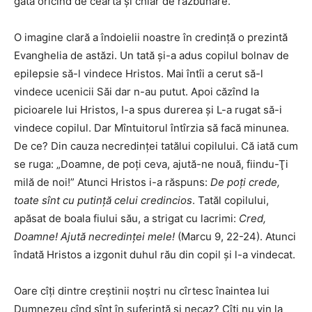
gata oricînd de ceartă şi chiar de răzbunare.
O imagine clară a îndoielii noastre în credinţă o prezintă
Evanghelia de astăzi. Un tată şi-a adus copilul bolnav de
epilepsie să-l vindece Hristos. Mai întîi a cerut să-l
vindece ucenicii Săi dar n-au putut. Apoi căzînd la
picioarele lui Hristos, I-a spus durerea şi L-a rugat să-i
vindece copilul. Dar Mîntuitorul întîrzia să facă minunea.
De ce? Din cauza necredinţei tatălui copilului. Că iată cum
se ruga: „Doamne, de poţi ceva, ajută-ne nouă, fiindu-Ţi
milă de noi!” Atunci Hristos i-a răspuns:
De poţi crede,
toate sînt cu putinţă celui credincios
. Tatăl copilului,
apăsat de boala fiului său, a strigat cu lacrimi:
Cred,
Doamne! Ajută necredinţei mele!
(Marcu 9, 22-24). Atunci
îndată Hristos a izgonit duhul rău din copil şi l-a vindecat.
Oare cîţi dintre creştinii noştri nu cîrtesc înaintea lui
Dumnezeu cînd sînt în suferinţă şi necaz? Cîţi nu vin la