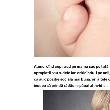
Atunci cînd copii aud pe mama sau pe tatăl l
apropiații sau rudele lor, criticîndu-i pe uni
că au o poziție socială mai bună, ori altele
începe să prindă rădăcini păcatul invidiei.