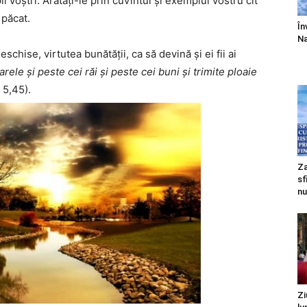
 voștri. Arătați-le prin cuvîntul și exemplul vostru cît
 păcat.
În
Na
 deschise, virtutea bunătății, ca să devină și ei fii ai
rele și peste cei răi și peste cei buni și trimite ploaie
 5,45).
Za
sf
nu
Zi