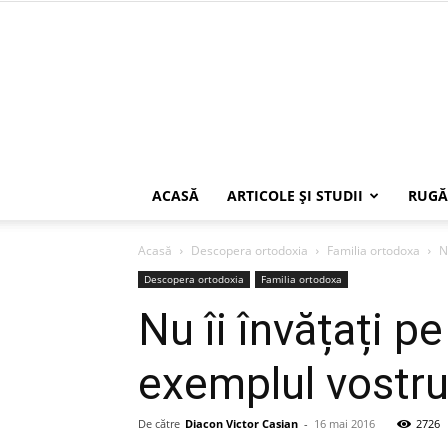
ACASĂ
ARTICOLE ŞI STUDII
RUGĂ
Acasă
Descopera ortodoxia
Familia ortodoxa
N
Descopera ortodoxia
Familia ortodoxa
Nu îi învățați pe
exemplul vostr
De către
Diacon Victor Casian
-
16 mai 2016
2726