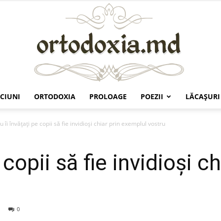
CIUNI
ORTODOXIA
PROLOAGE
POEZII
LĂCAŞURI
Ortodoxia.md
u îi învățați pe copii să fie invidioși chiar prin exemplul vostru
 copii să fie invidioși ch
u
0