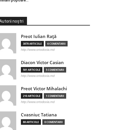
minăm popoare…
Autorii noștri
Preot Iulian Raţă
3878 ARTICOLE
6 COMENTARII
http://www.ortodoxia.md
Diacon Victor Casian
581 ARTICOLE
5 COMENTARII
http://www.ortodoxia.md
Preot Victor Mihalachi
210 ARTICOLE
1 COMENTARII
http://www.ortodoxia.md
Cvasniuc Tatiana
88 ARTICOLE
0 COMENTARII