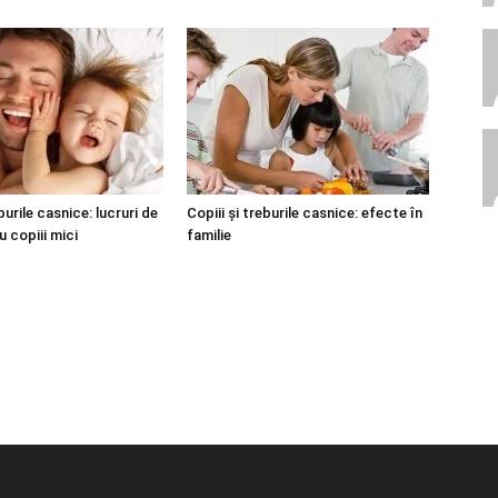
burile casnice: lucruri de
Copiii și treburile casnice: efecte în
 copiii mici
familie