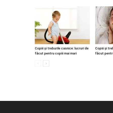
Copiii și treburile casnice: lucruri de
Copiii și tre
făcut pentru copiii mai mari
făcut pentru