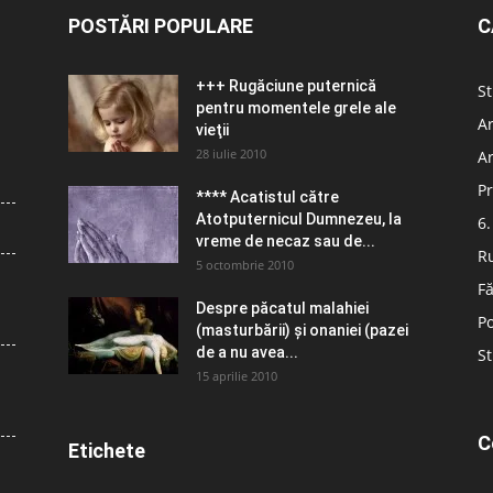
POSTĂRI POPULARE
C
+++ Rugăciune puternică
St
pentru momentele grele ale
Ar
vieţii
28 iulie 2010
Ar
Pr
**** Acatistul către
Atotputernicul Dumnezeu, la
6.
vreme de necaz sau de...
R
5 octombrie 2010
Fă
Despre păcatul malahiei
Po
(masturbării) şi onaniei (pazei
de a nu avea...
St
15 aprilie 2010
C
Etichete