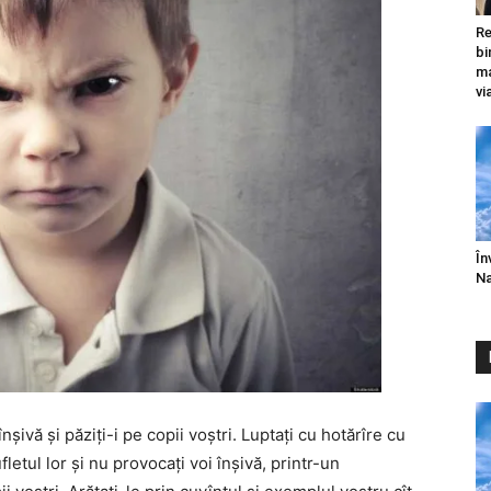
Re
bi
ma
vi
În
Na
înșivă și păziți-i pe copii voștri. Luptați cu hotărîre cu
letul lor și nu provocați voi înșivă, printr-un