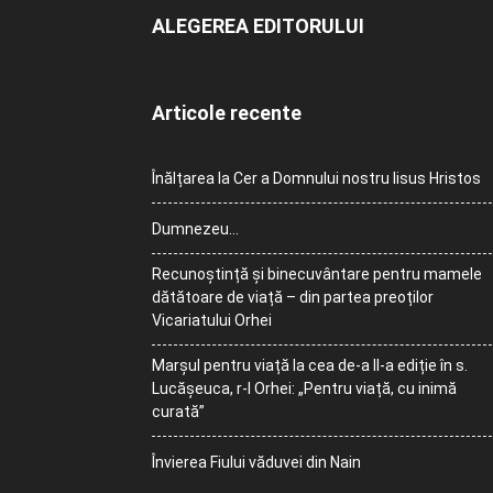
ALEGEREA EDITORULUI
Articole recente
Înălțarea la Cer a Domnului nostru Iisus Hristos
Dumnezeu…
Recunoștință și binecuvântare pentru mamele
dătătoare de viață – din partea preoților
Vicariatului Orhei
Marșul pentru viață la cea de-a II-a ediție în s.
Lucășeuca, r-l Orhei: „Pentru viață, cu inimă
curată”
Învierea Fiului văduvei din Nain