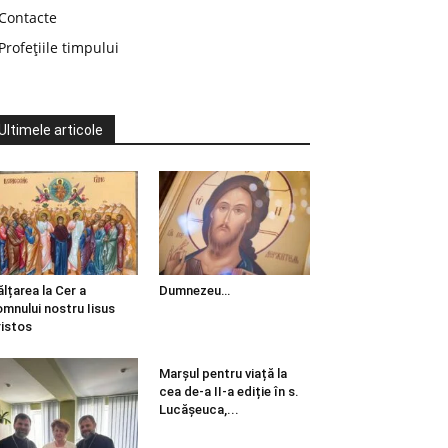
Contacte
Profețiile timpului
Ultimele articole
ălțarea la Cer a
Dumnezeu…
mnului nostru Iisus
istos
Marșul pentru viață la
cea de-a II-a ediție în s.
Lucășeuca,...