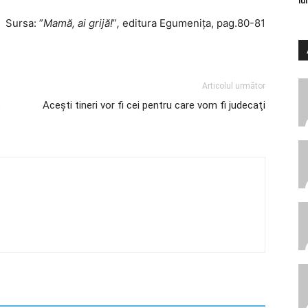
lu
Sursa: ”
Mamă, ai grijă!
”
,
editura Egumenița, pag.80-81
Articolul următor
e
Aceşti tineri vor fi cei pentru care vom fi judecaţi