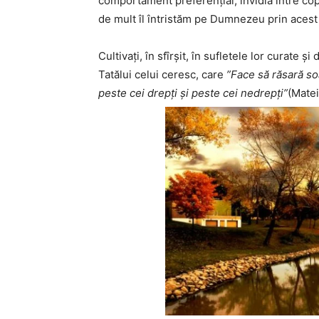
comportament preferențial, invidia între copii
de mult îl întristăm pe Dumnezeu prin acest
Cultivați, în sfîrșit, în sufletele lor curate și
Tatălui celui ceresc, care
”Face să răsară soa
peste cei drepți și peste cei nedrepți”
(Matei