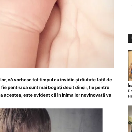
or, că vorbesc tot timpul cu invidie și răutate față de
În
i, fie pentru că sunt mai bogați decît dînșii, fie pentru
Do
 ca acestea, este evident că în inima lor nevinovată va
Hr