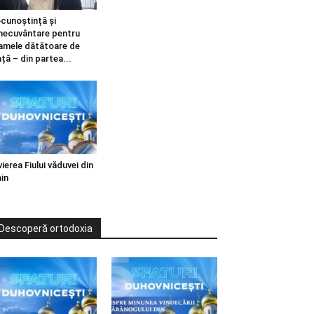
cunoștință și
necuvântare pentru
mele dătătoare de
ață – din partea...
vierea Fiului văduvei din
in
Descoperă ortodoxia