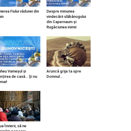
vierea Fiului văduvei din
Despre minunea
in
vindecării slăbănogului
din Capernaum și
Rugăciunea inimii
heu Vameșul și
Aruncă grija ta spre
ințirea de casă… Și nu
Domnul…
mai!
ua Învierii, să ne