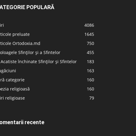
ATEGORIE POPULARĂ
iri
4086
ticole preluate
1645
ticole Ortodoxia.md
750
oloagele Sfinților și a Sfintelor
455
 Acatiste închinate Sfinților și Sfintelor
183
ugăciuni
163
ră categorie
160
ezia religioasă
160
iri religioase
79
omentarii recente