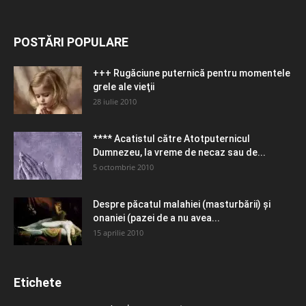
POSTĂRI POPULARE
+++ Rugăciune puternică pentru momentele
grele ale vieţii
28 iulie 2010
**** Acatistul către Atotputernicul
Dumnezeu, la vreme de necaz sau de...
5 octombrie 2010
Despre păcatul malahiei (masturbării) şi
onaniei (pazei de a nu avea...
15 aprilie 2010
Etichete