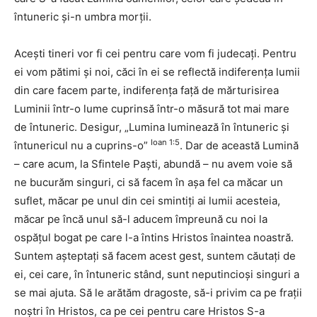
întuneric şi-n umbra morţii.
Aceşti tineri vor fi cei pentru care vom fi judecaţi. Pentru
ei vom pătimi şi noi, căci în ei se reflectă indiferenţa lumii
din care facem parte, indiferenţa faţă de mărturisirea
Luminii într-o lume cuprinsă într-o măsură tot mai mare
de întuneric. Desigur, „Lumina luminează în întuneric şi
Ioan 1:5
întunericul nu a cuprins-o”
. Dar de această Lumină
– care acum, la Sfintele Paşti, abundă – nu avem voie să
ne bucurăm singuri, ci să facem în aşa fel ca măcar un
suflet, măcar pe unul din cei smintiţi ai lumii acesteia,
măcar pe încă unul să-l aducem împreună cu noi la
ospăţul bogat pe care l-a întins Hristos înaintea noastră.
Suntem aşteptaţi să facem acest gest, suntem căutaţi de
ei, cei care, în întuneric stând, sunt neputincioşi singuri a
se mai ajuta. Să le arătăm dragoste, să-i privim ca pe fraţii
noştri în Hristos, ca pe cei pentru care Hristos S-a