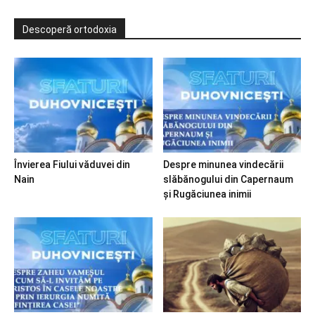
Descoperă ortodoxia
Învierea Fiului văduvei din
Despre minunea vindecării
Nain
slăbănogului din Capernaum
și Rugăciunea inimii