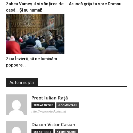
Zaheu Vameșul și sfințirea de
Aruncă grija ta spre Domnul…
casă… Și nu numai!
Ziua Învierii, să ne luminăm
popoare…
Autorii noștri
Preot Iulian Raţă
3878 ARTICOLE
6 COMENTARII
http://www.ortodoxia.md
Diacon Victor Casian
581 ARTICOLE
5 COMENTARII