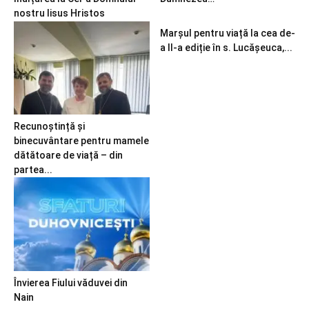
nostru Iisus Hristos
Marșul pentru viață la cea de-
a II-a ediție în s. Lucășeuca,...
Recunoștință și
binecuvântare pentru mamele
dătătoare de viață – din
partea...
Învierea Fiului văduvei din
Nain