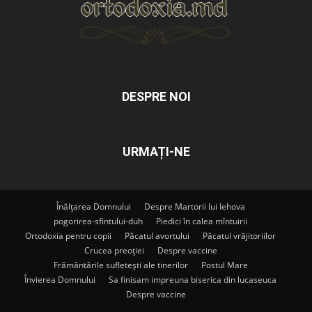
DESPRE NOI
URMAȚI-NE
Înălțarea Domnului
Despre Martorii lui Iehova
pogorirea-sfintului-duh
Piedici în calea mîntuirii
Ortodoxia pentru copii
Păcatul avortului
Păcatul vrăjitoriilor
Crucea preoției
Despre vaccine
Frământările sufletești ale tinerilor
Postul Mare
Învierea Domnului
Sa finisam impreuna biserica din lucaseuca
Despre vaccine