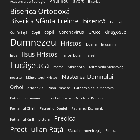
Anul nou
avort
Academia de Teologie
Biserica
Biserica Ortodoxă
Biserica Sfânta Treime
biserică
Botezul
dragoste
copil
Coronavirus
Cruce
Conferință
Copii
Dumnezeu
Hristos
Icoana
Ierusalim
Iisus Hristos
Iisus
Ilarion Boian
Israel
Lucășeuca
mamă
Mitropolia
Mitropolia Moldovei;
Nașterea Domnului
moarte
Mântuitorul Hristos
Orhei
ortodoxia
Papa Francisc
Patriarhia de la Moscova
Patriarhia Română
Patriarhul Bisericii Ortodoxe Române
Patriarhul Chiril
Patriarhul Daniel
Patriarhul Ecumenic
Predica
Patriarhul Kirill
pictura
Preot Iulian Rață
Sfaturi duhovnicești;
Sinaxa