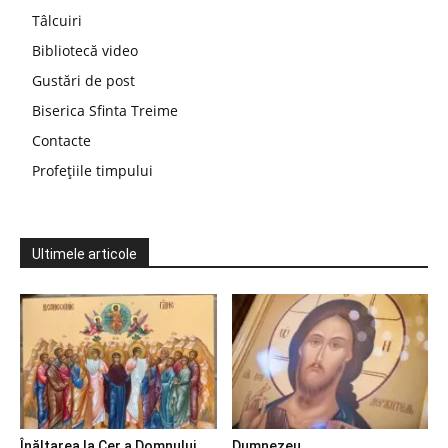
Tâlcuiri
Bibliotecă video
Gustări de post
Biserica Sfinta Treime
Contacte
Profețiile timpului
Ultimele articole
Înălțarea la Cer a Domnului
Dumnezeu…