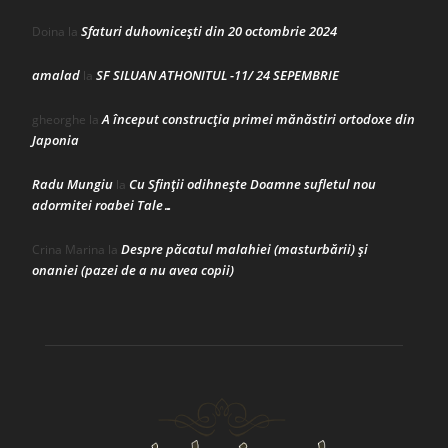
Sfaturi duhovnicești din 20 octombrie 2024
Doina
la
amalad
SF SILUAN ATHONITUL -11/ 24 SEPEMBRIE
la
A început construcţia primei mănăstiri ortodoxe din
gheorghe
la
Japonia
Radu Mungiu
Cu Sfinții odihnește Doamne sufletul nou
la
adormitei roabei Tale…
Despre păcatul malahiei (masturbării) şi
Crina Marina
la
onaniei (pazei de a nu avea copii)