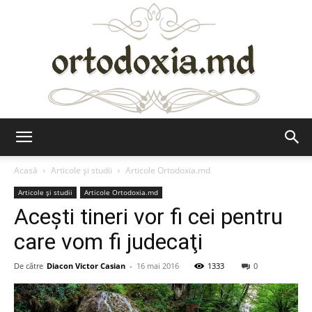
Ortodoxia.md
Acasă
Articole şi studii
Articole Ortodoxia.md
Articole şi studii
Articole Ortodoxia.md
Aceşti tineri vor fi cei pentru
care vom fi judecaţi
De către
Diacon Victor Casian
-
16 mai 2016
1333
0