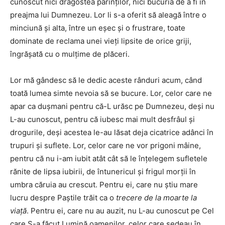
cunoscut nici dragostea părinţilor, nici bucuria de a fi în
preajma lui Dumnezeu. Lor li s-a oferit să aleagă între o
minciună şi alta, între un eşec şi o frustrare, toate
dominate de reclama unei vieţi lipsite de orice griji,
îngrăşată cu o mulţime de plăceri.
Lor mă gândesc să le dedic aceste rânduri acum, când
toată lumea simte nevoia să se bucure. Lor, celor care ne
apar ca duşmani pentru că-L urăsc pe Dumnezeu, deşi nu
L-au cunoscut, pentru că iubesc mai mult desfrâul şi
drogurile, deşi acestea le-au lăsat deja cicatrice adânci în
trupuri şi suflete. Lor, celor care ne vor prigoni mâine,
pentru că nu i-am iubit atât cât să le înţelegem sufletele
rănite de lipsa iubirii, de întunericul şi frigul morţii în
umbra căruia au crescut. Pentru ei, care nu ştiu mare
lucru despre Paştile trăit ca o
trecere de la moarte la
viaţă
. Pentru ei, care nu au auzit, nu L-au cunoscut pe Cel
care S-a făcut Lumină oamenilor, celor care şedeau în