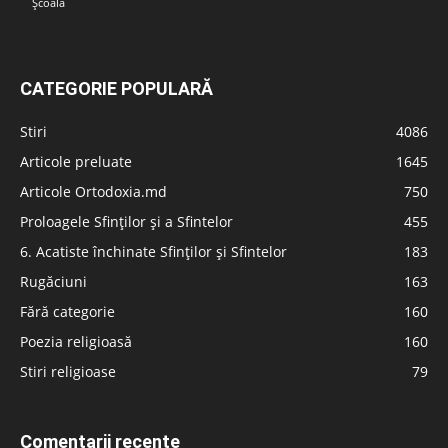
Școală
CATEGORIE POPULARĂ
Stiri
4086
Articole preluate
1645
Articole Ortodoxia.md
750
Proloagele Sfinților și a Sfintelor
455
6. Acatiste închinate Sfinților și Sfintelor
183
Rugăciuni
163
Fără categorie
160
Poezia religioasă
160
Stiri religioase
79
Comentarii recente