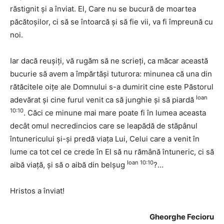
răstignit şi a înviat. El, Care nu se bucură de moartea
păcătoşilor, ci să se întoarcă şi să fie vii, va fi împreună cu
noi.
Iar dacă reuşiţi, vă rugăm să ne scrieţi, ca măcar această
bucurie să avem a împărtăşi tuturora: minunea că una din
rătăcitele oiţe ale Domnului s-a dumirit cine este Păstorul
Ioan
adevărat şi cine furul venit ca să junghie şi să piardă
10:10
. Căci ce minune mai mare poate fi în lumea aceasta
decât omul necredincios care se leapădă de stăpânul
întunericului şi-şi predă viaţa Lui, Celui care a venit în
lume ca tot cel ce crede în El să nu rămână întuneric, ci să
Ioan 10:10
aibă viaţă, şi să o aibă din belşug
?…
Hristos a înviat!
Gheorghe Fecioru