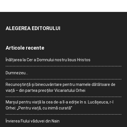
ALEGEREA EDITORULUI
Articole recente
Înălțarea la Cer a Domnului nostru Iisus Hristos
Dumnezeu…
Recunoștință și binecuvântare pentru mamele dătătoare de
viață – din partea preoților Vicariatului Orhei
Marșul pentru viață la cea de-a II-a ediție în s. Lucășeuca, r-l
Orhei: „Pentru viață, cu inimă curată”
Învierea Fiului văduvei din Nain