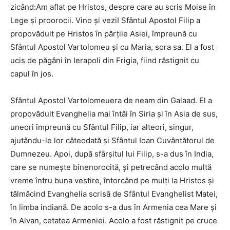
zicând:Am aflat pe Hristos, despre care au scris Moise în
Lege şi proorocii. Vino şi veziI Sfântul Apostol Filip a
propovăduit pe Hristos în părţile Asiei, împre­ună cu
Sfântul Apostol Vartolomeu şi cu Maria, sora sa. El a fost
ucis de păgâni în Ierapoli din Frigia, fiind răstignit cu
capul în jos.
Sfântul Apostol Vartolomeuera de neam din Galaad. El a
propovăduit Evanghelia mai întâi în Siria şi în Asia de sus,
uneori împreună cu Sfântul Filip, iar alteori, singur,
ajutându-le lor câteo­dată şi Sfântul Ioan Cuvântătorul de
Dumnezeu. Apoi, după sfârşitul lui Filip, s-a dus în India,
care se numeşte binenorocită, şi petrecând acolo multă
vreme întru buna vestire, întorcând pe mulţi la Hristos şi
tălmăcind Evanghelia scrisă de Sfântul Evanghelist Matei,
în limba indiană. De acolo s-a dus în Armenia cea Mare şi
în Alvan, cetatea Armeniei. Acolo a fost răstignit pe cruce