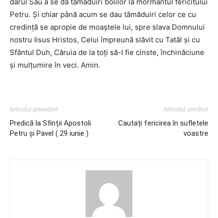
darul Său a se da tămăduiri bolilor la mormântul fericitului
Petru. Şi chiar până acum se dau tămăduiri celor ce cu
credinţă se apropie de moaş­tele lui, spre slava Domnului
nostru Iisus Hristos, Celui împreună slăvit cu Tatăl şi cu
Sfântul Duh, Căruia de la toţi să-I fie cinste, închinăciune
şi mulţumire în veci. Amin.
Articolul precedent
Articolul următor
Predică la Sfinţii Apostoli
Cautați fericirea în sufletele
Petru şi Pavel ( 29 iunie )
voastre