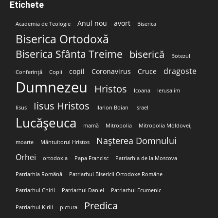
Etichete
Anul nou
avort
Academia de Teologie
Biserica
Biserica Ortodoxă
Biserica Sfânta Treime
biserică
Botezul
dragoste
copil
Coronavirus
Cruce
Conferință
Copii
Dumnezeu
Hristos
Icoana
Ierusalim
Iisus Hristos
Iisus
Ilarion Boian
Israel
Lucășeuca
mamă
Mitropolia
Mitropolia Moldovei;
Nașterea Domnului
moarte
Mântuitorul Hristos
Orhei
ortodoxia
Papa Francisc
Patriarhia de la Moscova
Patriarhia Română
Patriarhul Bisericii Ortodoxe Române
Patriarhul Chiril
Patriarhul Daniel
Patriarhul Ecumenic
Predica
Patriarhul Kirill
pictura