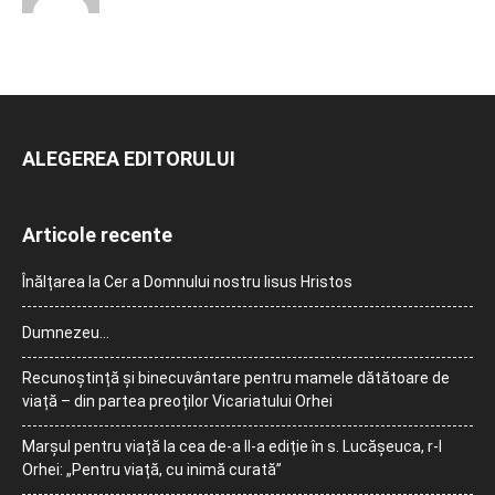
ALEGEREA EDITORULUI
Articole recente
Înălțarea la Cer a Domnului nostru Iisus Hristos
Dumnezeu…
Recunoștință și binecuvântare pentru mamele dătătoare de
viață – din partea preoților Vicariatului Orhei
Marșul pentru viață la cea de-a II-a ediție în s. Lucășeuca, r-l
Orhei: „Pentru viață, cu inimă curată”