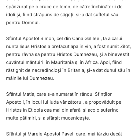
spânzurat pe o cruce de lemn, de către închinătorii de
idoli şi, fiind străpuns de săgeţi, şi-a dat sufletul său
pentru Domnul.
Sfântul Apostol Simon, cel din Cana Galileei, la a cărui
nuntă Iisus Hristos a prefăcut apa în vin, a fost numit Zilot,
pentru râvna sa pentru Hristos Dumnezeu, şi a binevestit
cuvântul mântuirii în Mauritania şi în Africa. Apoi, fiind
răstignit de necredincioşi în Britania, şi-a dat duhul său în
mâinile lui Dumnezeu.
Sfântul Matia, care s-a numărat în rândul Sfinţilor
Apostoli, în locul lui Iuda vânzătorul, a propovăduit pe
Hristos în Etiopia cea mai din afară, şi acolo suferind
multe pătimiri, s-a sfârşit muceniceşte.
Sfântul şi Marele Apostol Pavel, care, mai târziu decât