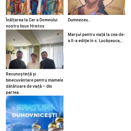
Înălțarea la Cer a Domnului
Dumnezeu…
nostru Iisus Hristos
Marșul pentru viață la cea de-
a II-a ediție în s. Lucășeuca,...
Recunoștință și
binecuvântare pentru mamele
dătătoare de viață – din
partea...