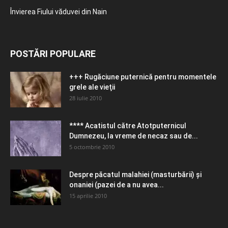
Învierea Fiului văduvei din Nain
POSTĂRI POPULARE
+++ Rugăciune puternică pentru momentele
grele ale vieţii
28 iulie 2010
**** Acatistul către Atotputernicul
Dumnezeu, la vreme de necaz sau de...
5 octombrie 2010
Despre păcatul malahiei (masturbării) şi
onaniei (pazei de a nu avea...
15 aprilie 2010