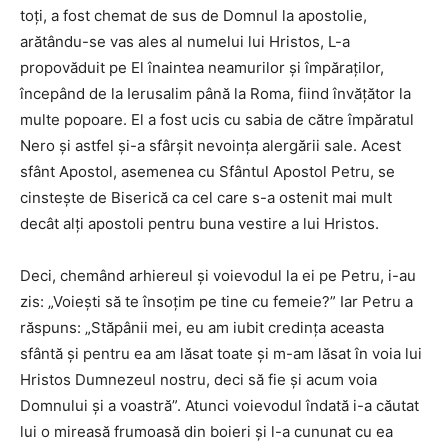
toţi, a fost chemat de sus de Domnul la apostolie,
arătându-se vas ales al numelui lui Hristos, L-a
propovăduit pe El înaintea neamurilor şi împăraţilor,
începând de la Ierusalim până la Roma, fiind învăţător la
multe popoare. El a fost ucis cu sabia de către împăratul
Nero şi astfel şi-a sfârşit nevoinţa alergării sale. Acest
sfânt Apostol, aseme­nea cu Sfântul Apostol Petru, se
cinsteşte de Biserică ca cel care s-a ostenit mai mult
decât alţi apostoli pentru buna vestire a lui Hristos.
Deci, chemând arhiereul şi voievodul la ei pe Petru, i-au
zis: „Voieşti să te însoţim pe tine cu femeie?” Iar Petru a
răspuns: „Stăpânii mei, eu am iubit credinţa aceasta
sfântă şi pentru ea am lăsat toate şi m-am lăsat în voia lui
Hristos Dumnezeul nostru, deci să fie şi acum voia
Domnului şi a voastră”. Atunci voievodul îndată i-a căutat
lui o mireasă frumoasă din boieri şi l-a cununat cu ea