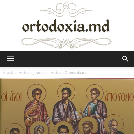
Ortodoxia.md
Acasă
Articole şi studii
Articole Ortodoxia.md