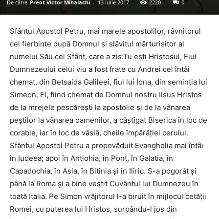
De către
Preot Victor Mihalachi
-
13 iulie 2017
2220
0
Sfântul Apostol Petru, mai marele apostolilor, râvnitorul
cel fierbinte după Domnul şi slăvitul mărturisitor al
numelui Său cel Sfânt, care a zis:Tu eşti Hristosul, Fiul
Dumnezeului celui viu a fost frate cu Andrei cel întâi
chemat, din Betsaida Galileei, fiul lui Iona, din seminţia lui
Simeon. El, fiind chemat de Domnul nostru Iisus Hristos
de la mrejele pescăreşti la apostolie şi de la vânarea
peştilor la vânarea oamenilor, a câştigat Biserica în loc de
corabie, iar în loc de vâslă, cheile împărăţiei cerului.
Sfântul Apostol Petru a propovăduit Evanghelia mai întâi
în Iudeea; apoi în Antiohia, în Pont, în Galatia, în
Capadochia, în Asia, în Bitinia şi în Iliric. S-a pogorât şi
până la Roma şi a bine vestit Cuvântul lui Dumnezeu în
toată Italia. Pe Simon vrăjitorul l-a biruit în mijlocul cetăţii
Romei, cu puterea lui Hristos, surpându-l jos din