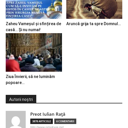
Zaheu Vameșul și sfințirea de
Aruncă grija ta spre Domnul…
casă… Și nu numai!
Ziua Învierii, să ne luminăm
popoare…
Autorii noștri
Preot Iulian Raţă
3878 ARTICOLE
6 COMENTARII
http://www.ortodoxia.md