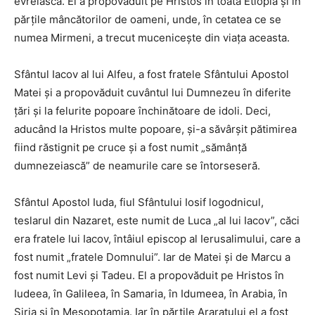
evreiască. El a propovăduit pe Hristos în toată Etiopia şi în
părţile mâncătorilor de oameni, unde, în cetatea ce se
numea Mirmeni, a trecut muceniceşte din viaţa aceasta.
Sfântul Iacov al lui Alfeu, a fost fratele Sfântului Apostol
Matei şi a propovăduit cuvântul lui Dumnezeu în diferite
ţări şi la felurite popoare închinătoare de idoli. Deci,
aducând la Hristos multe popoare, şi-a săvârşit pătimirea
fiind răstignit pe cruce şi a fost numit „sămânţă
dumnezeiască” de neamurile care se întorseseră.
Sfântul Apostol Iuda, fiul Sfântului Iosif logodnicul,
teslarul din Nazaret, este numit de Luca „al lui Iacov”, căci
era fratele lui Iacov, întâiul episcop al Ierusalimului, care a
fost numit „fratele Domnului”. Iar de Matei şi de Marcu a
fost numit Levi şi Tadeu. El a propo­văduit pe Hristos în
Iudeea, în Galileea, în Samaria, în Idumeea, în Arabia, în
Siria şi în Mesopotamia. Iar în părţile Araratului el a fost