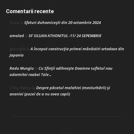
Comentarii recente
Sfaturi duhovnicești din 20 octombrie 2024
Doina
la
amalad
SF SILUAN ATHONITUL -11/ 24 SEPEMBRIE
la
A început construcţia primei mănăstiri ortodoxe din
gheorghe
la
Japonia
Radu Mungiu
Cu Sfinții odihnește Doamne sufletul nou
la
adormitei roabei Tale…
Despre păcatul malahiei (masturbării) şi
Crina Marina
la
onaniei (pazei de a nu avea copii)