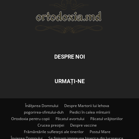
DESPRE NOI
URMAȚI-NE
Înălțarea Domnului
Despre Martorii lui Iehova
pogorirea-sfintului-duh
Piedici în calea mîntuirii
Ortodoxia pentru copii
Păcatul avortului
Păcatul vrăjitoriilor
Crucea preoției
Despre vaccine
Frământările sufletești ale tinerilor
Postul Mare
Învierea Domnului
Sa finisam impreuna biserica din lucaseuca