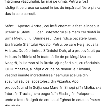
înălţimea văzduhului. Iar mai pe urmă, Petru a fost
răstignit pe cruce cu capul în jos de împăratul Nero şi s-a
dus la cele cereşti.
Sfântul Apostol Andrei, cel întâi chemat, a fost la început
ucenic al Sfântului Ioan Botezătorul şi a mers cel dintâi în
urma Mielului lui Dumnezeu, Care ridică păcatele lumii.
Era fratele Sfântului Apostol Petru, pe care l-a şi adus la
Hristos. După primirea Sfântului Duh, el a propovăduit pe
Hristos în Bitinia şi în toate ţările de pe lângă Marea
Neagră, în Herson şi în Rusia. Ajungând aici, cu rânduiala
lui Dumnezeu, a înfipt o cruce pe dealurile Kievului,
vestind înainte încredinţarea neamului aceluia din
scaunul său cel apostolesc din Vizantia. Apoi,
propovăduind în Sciţia cea Mare, în Sinopi şi în Miotia, s-a
întors în Tracia şi s-a pogorât în Elada şi în Pelopones,
unde a fost răstignit de antipatul Egheat în cetatea Patras
din Ahaia.