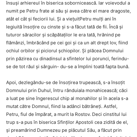
însuşi arhiereul în biserica sobornicească. Iar voievodul a
numit pe Petru frate al său şi avea către el mare dragoste,
atât el cât şi feciorii lui. Şi a vieţuitPetru mulţi ani în
legiuită însoţire cu cinste şi s-a făcut tată de fii. Încă şi
tuturor săracilor şi scăpătaţilor le era tată, hrănind pe
flămânzi, îmbrăcând pe cei goi şi ca un alt drept Iov, fiind
ochiul orbilor şi piciorul şchiopilor. Şi plăcea Domnului
prin păzirea cu dinadinsul a sfintelor lui porunci, ferindu-
se de tot răul şi sârguin- du-se a împlini toată fapta bună.
Apoi, dezlegându-se de însoţirea trupească, s-a însoţit
Domnului prin Duhul, întru rânduiala monahicească; căci
a luat pe sine îngerescul chip al monahilor şi în acela s-a
mutat către Domnul, fiind la adânci bătrâneţi. Astfel,
Petru, fiul de împărat, a murit la Rostov. Deci cinstitul lui
trup s-a pus în biserica Sfinţilor Apostoli cea zidită de el,
şi preamărind Dumnezeu pe plăcutul Său, a făcut prin