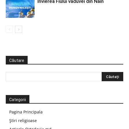
Învierea Fiului văduvei din Nain
Căutare
Categorii
Pagina Principala
Știri religioase