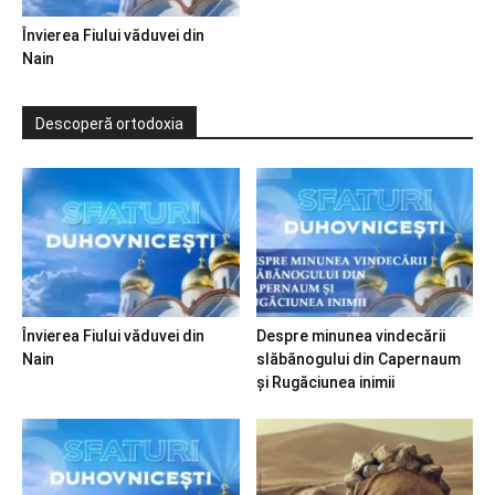
Învierea Fiului văduvei din
Nain
Descoperă ortodoxia
Învierea Fiului văduvei din
Despre minunea vindecării
Nain
slăbănogului din Capernaum
și Rugăciunea inimii