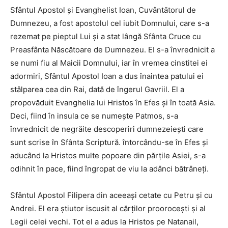
Sfântul Apostol şi Evanghelist Ioan, Cuvântătorul de
Dumnezeu, a fost apostolul cel iubit Domnului, care s-a
rezemat pe pieptul Lui şi a stat lângă Sfânta Cruce cu
Preasfânta Născătoare de Dumnezeu. EI s-a învrednicit a
se numi fiu al Maicii Domnului, iar în vremea cinstitei ei
adormiri, Sfântul Apostol Ioan a dus înaintea patului ei
stâlparea cea din Rai, dată de îngerul Gavriil. El a
propovăduit Evan­ghelia lui Hristos în Efes şi în toată Asia.
Deci, fiind în insula ce se numeşte Patmos, s-a
învrednicit de negrăite descoperiri dumnezeieşti care
sunt scrise în Sfânta Scriptură. întorcându-se în Efes şi
aducând la Hristos multe popoare din părţile Asiei, s-a
odihnit în pace, fiind îngropat de viu la adânci bătrâneţi.
Sfântul Apostol Filipera din aceeaşi cetate cu Petru şi cu
Andrei. El era ştiutor iscusit al cărţilor prooroceşti şi al
Legii celei vechi. Tot el a adus la Hristos pe Natanail,