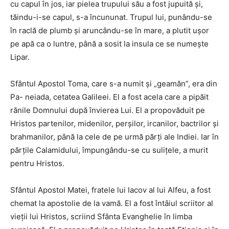
cu capul în jos, iar pielea trupului său a fost jupuită şi,
tăindu-i-se capul, s-a încununat. Trupul lui, punându-se
în raclă de plumb şi aruncându-se în mare, a plutit uşor
pe apă ca o luntre, până a sosit la insula ce se numeşte
Lipar.
Sfântul Apostol Toma, care s-a numit şi „geamăn”, era din
Pa- neiada, cetatea Galileei. El a fost acela care a pipăit
rănile Domnului după învierea Lui. El a propovăduit pe
Hristos partenilor, midenilor, perşilor, ircanilor, bactrilor şi
brahmanilor, până la cele de pe urmă părţi ale Indiei. Iar în
părţile Calamidului, împungându-se cu suliţele, a murit
pentru Hristos.
Sfântul Apostol Matei, fratele lui Iacov al lui Alfeu, a fost
chemat la apostolie de la vamă. El a fost întâiul scriitor al
vieţii lui Hristos, scriind Sfânta Evanghelie în limba