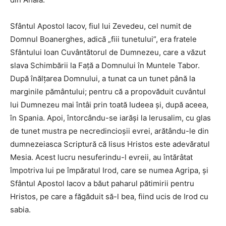
Sfântul Apostol Iacov, fiul lui Zevedeu, cel numit de
Domnul Boanerghes, adică „fiii tunetului”, era fratele
Sfântului Ioan Cuvântă­torul de Dumnezeu, care a văzut
slava Schimbării la Faţă a Domnului în Muntele Tabor.
După înălţarea Domnului, a tunat ca un tunet până la
marginile pământului; pentru că a propovăduit cuvântul
lui Dumnezeu mai întâi prin toată Iudeea şi, după aceea,
în Spania. Apoi, întorcându-se iarăşi la Ierusalim, cu glas
de tunet mustra pe necredincioşii evrei, arătându-le din
dumnezeiasca Scriptură că Iisus Hristos este adevăratul
Mesia. Acest lucru nesuferindu-l evreii, au întărâtat
împotriva lui pe împăratul Irod, care se numea Agripa, şi
Sfântul Apostol Iacov a băut paharul pătimirii pentru
Hristos, pe care a făgăduit să-l bea, fiind ucis de Irod cu
sabia.