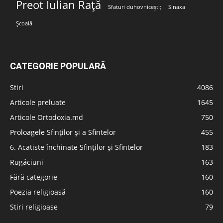
Preot Iulian Rață
Sfaturi duhovnicești;
Sinaxa
Școală
CATEGORIE POPULARĂ
Stiri
4086
Articole preluate
1645
Articole Ortodoxia.md
750
Proloagele Sfinților și a Sfintelor
455
6. Acatiste închinate Sfinților și Sfintelor
183
Rugăciuni
163
Fără categorie
160
Poezia religioasă
160
Stiri religioase
79