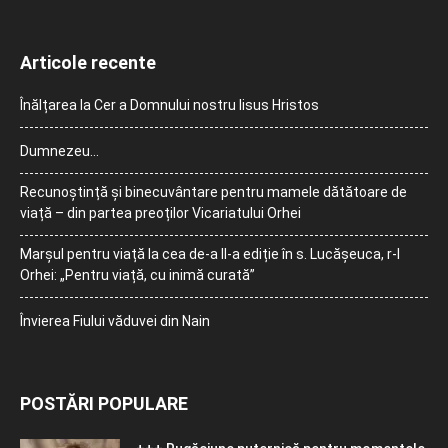
Articole recente
Înălțarea la Cer a Domnului nostru Iisus Hristos
Dumnezeu…
Recunoștință și binecuvântare pentru mamele dătătoare de
viață – din partea preoților Vicariatului Orhei
Marșul pentru viață la cea de-a II-a ediție în s. Lucășeuca, r-l
Orhei: „Pentru viață, cu inimă curată”
Învierea Fiului văduvei din Nain
POSTĂRI POPULARE