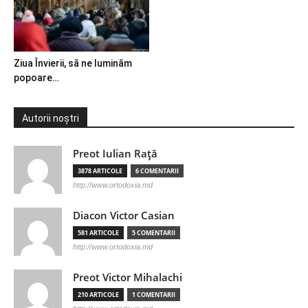
Ziua Învierii, să ne luminăm
popoare…
Autorii noștri
Preot Iulian Raţă
3878 ARTICOLE
6 COMENTARII
http://www.ortodoxia.md
Diacon Victor Casian
581 ARTICOLE
5 COMENTARII
http://www.ortodoxia.md
Preot Victor Mihalachi
210 ARTICOLE
1 COMENTARII