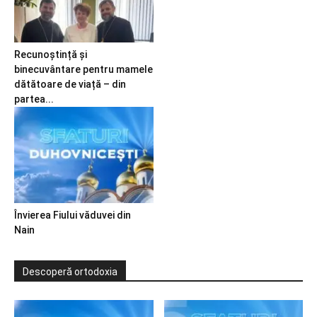
Recunoștință și
binecuvântare pentru mamele
dătătoare de viață – din
partea...
Învierea Fiului văduvei din
Nain
Descoperă ortodoxia