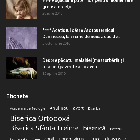
+++ Rugăciune puternică pentru momentele
grele ale vieţii
28 iulie 2010
**** Acatistul către Atotputernicul
Dumnezeu, la vreme de necaz sau de...
5 octombrie 2010
Despre păcatul malahiei (masturbării) şi
onaniei (pazei de a nu avea...
15 aprilie 2010
Etichete
Anul nou
avort
Academia de Teologie
Biserica
Biserica Ortodoxă
Biserica Sfânta Treime
biserică
Botezul
dragoste
copil
Coronavirus
Cruce
Conferință
Copii