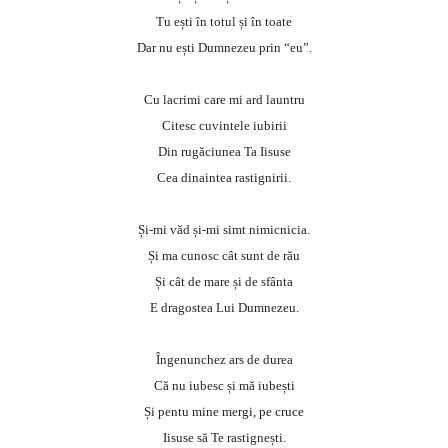
Tu ești în totul și în toate
Dar nu ești Dumnezeu prin “eu”.
Cu lacrimi care mi ard launtru
Citesc cuvintele iubirii
Din rugăciunea Ta Iisuse
Cea dinaintea rastignirii.
Și-mi văd și-mi simt nimicnicia.
Și ma cunosc cât sunt de rău
Și cât de mare și de sfânta
E dragostea Lui Dumnezeu.
Îngenunchez ars de durea
Că nu iubesc și mă iubești
Și pentu mine mergi, pe cruce
Iisuse să Te rastignești.