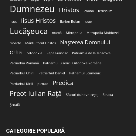
Dumnezeu
Hristos
Icoana
Ierusalim
Iisus Hristos
Iisus
Ilarion Boian
Israel
Lucășeuca
mamă
Mitropolia
Mitropolia Moldovei;
Nașterea Domnului
moarte
Mântuitorul Hristos
Orhei
ortodoxia
Papa Francisc
Patriarhia de la Moscova
Patriarhia Română
Patriarhul Bisericii Ortodoxe Române
Patriarhul Chiril
Patriarhul Daniel
Patriarhul Ecumenic
Predica
Patriarhul Kirill
pictura
Preot Iulian Rață
Sfaturi duhovnicești;
Sinaxa
Școală
CATEGORIE POPULARĂ