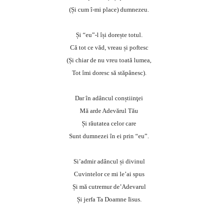
(Și cum î-mi place) dumnezeu.
Și “eu”-l își dorește totul.
Că tot ce văd, vreau și poftesc
(Și chiar de nu vreu toată lumea,
Tot îmi doresc să stăpânesc).
Dar în adâncul conștiinţei
Mă arde Adevărul Tău
Și răutatea celor care
Sunt dumnezei în ei prin “eu”.
Si’admir adâncul și divinul
Cuvintelor ce mi le’ai spus
Și mă cutremur de’Adevarul
Și jerfa Ta Doamne Iisus.