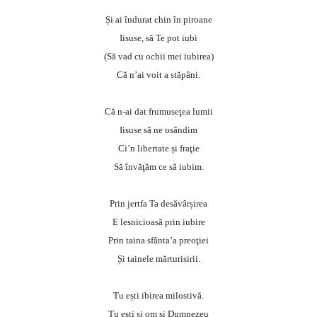
Și ai îndurat chin în piroane
Iisuse, să Te pot iubi
(Să vad cu ochii mei iubirea)
Că n’ai voit a stăpâni.
Că n-ai dat frumuseţea lumii
Iisuse să ne osândim
Ci’n libertate și fraţie
Să învăţăm ce să iubim.
Prin jertfa Ta desăvârșirea
E lesnicioasă prin iubire
Prin taina sfânta’a preoţiei
Și tainele mărturisirii.
Tu ești ibirea milostivă.
Tu ești și om și Dumnezeu