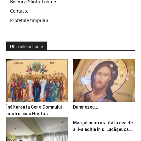
Biserica Sfinta Treime
Contacte
Profețiile timpului
Ultimele articole
Înălțarea la Cer a Domnului
Dumnezeu…
nostru Iisus Hristos
Marșul pentru viață la cea de-
a II-a ediție în s. Lucășeuca,...