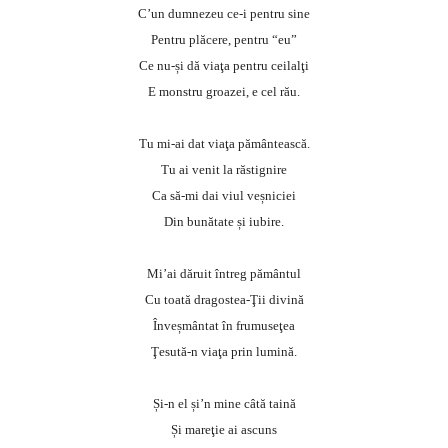
C’un dumnezeu ce-i pentru sine
Pentru plăcere, pentru “eu”
Ce nu-și dă viaţa pentru ceilalţi
E monstru groazei, e cel rău.
Tu mi-ai dat viaţa pământească.
Tu ai venit la răstignire
Ca să-mi dai viul veșniciei
Din bunătate și iubire.
Mi’ai dăruit întreg pământul
Cu toată dragostea-Ţii divină
Înveșmântat în frumuseţea
Ţesută-n viaţa prin lumină.
Și-n el și’n mine câtă taină
Și mareţie ai ascuns