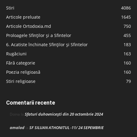
Stiri
4086
Articole preluate
1645
Articole Ortodoxia.md
750
Proloagele Sfinților și a Sfintelor
455
6. Acatiste închinate Sfinților și Sfintelor
183
Rugăciuni
163
Fără categorie
160
Poezia religioasă
160
Stiri religioase
79
Comentarii recente
Sfaturi duhovnicești din 20 octombrie 2024
Doina
la
amalad
SF SILUAN ATHONITUL -11/ 24 SEPEMBRIE
la