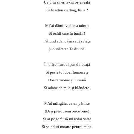
Ca prin smerita-mi osteneală
Să le adun cu drag, Iisus ?
Mi’ai dăruit vederea minţii
Și ochii care în lumină
Pătrund adânc (să vadă) viaţa
Și bunătatea Ta divină.
În orice fruct ai pus dulceaţă
Și peste tot doar frumuseţe
Doar armonie și lumină
Și adânc de milă și blândeţe.
M’ai mângâiat ca un părinte
(Deși pierdusem orice bine)
Și ai pogorât să-mi redai viaţa
Și să’nduri moarte pentru mine.