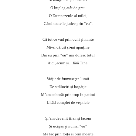
O înţeleg atât de greu
O Dumnezeule al milei,
Când toate le judec prin “eu”.
Că tot ce vad prin ochi și minte
Mi-ai dăruit și-mi aparţine
Dar eu prin “eu” îmi doresc totul
Aici, acum și…fără Tine.
Vrăjit de frumuseţea lumii
De străluciri și bogăţie
M’am coborât prin trup în patimi
Uitâd complet de veșnicie
Și’am devenit tiran și lacom
Și ucigaș și numai “eu”
Mă fac prin forţă și prin moarte