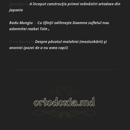
A început construcţia primei mănăstiri ortodoxe din
gheorghe
la
Japonia
Radu Mungiu
Cu Sfinții odihnește Doamne sufletul nou
la
adormitei roabei Tale…
Despre păcatul malahiei (masturbării) şi
Crina Marina
la
onaniei (pazei de a nu avea copii)