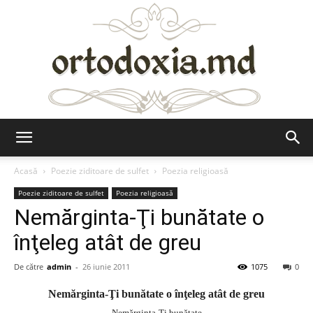
Ortodoxia.md
Acasă
Poezie ziditoare de sulfet
Poezia religioasă
Poezie ziditoare de sulfet
Poezia religioasă
Nemărginta-Ţi bunătate o
înţeleg atât de greu
De către
admin
-
26 iunie 2011
1075
0
Nemărginta-Ţi bunătate o înţeleg atât de greu
Nemărginta-Ţi bunătate