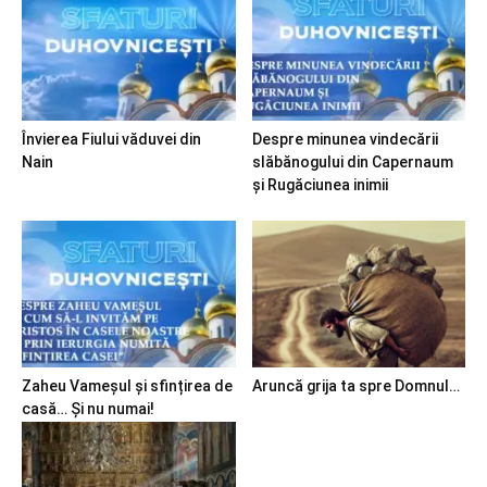
Învierea Fiului văduvei din
Despre minunea vindecării
Nain
slăbănogului din Capernaum
și Rugăciunea inimii
Zaheu Vameșul și sfințirea de
Aruncă grija ta spre Domnul…
casă… Și nu numai!