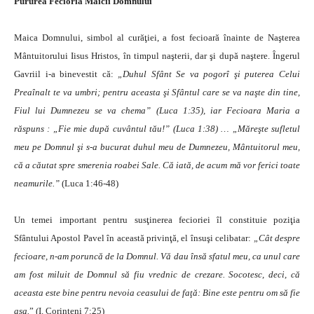
Pururea Fecioria Maicii Domnului
Maica Domnului, simbol al curăţiei, a fost fecioară înainte de Naşterea
Mântuitorului Iisus Hristos, în timpul naşterii, dar şi după naştere. Îngerul
Gavriil i-a binevestit că:
„Duhul Sfânt Se va pogorî şi puterea Celui
Preaînalt te va umbri; pentru aceasta şi Sfântul care se va naşte din tine,
Fiul lui Dumnezeu se va chema” (Luca 1:35), iar Fecioara Maria a
răspuns : „Fie mie după cuvântul tău!” (Luca 1:38) … „Măreşte sufletul
meu pe Domnul şi s-a bucurat duhul meu de Dumnezeu, Mântuitorul meu,
că a căutat spre smerenia roabei Sale. Că iată, de acum mă vor ferici toate
neamurile.”
(Luca 1:46-48)
Un temei important pentru susţinerea fecioriei îl constituie poziţia
Sfântului Apostol Pavel în această privinţă, el însuşi celibatar:
„Cât despre
fecioare, n-am poruncă de la Domnul. Vă dau însă sfatul meu, ca unul care
am fost miluit de Domnul să fiu vrednic de crezare. Socotesc, deci, că
aceasta este bine pentru nevoia ceasului de faţă: Bine este pentru om să fie
aşa.
” (I. Corinteni 7:25)