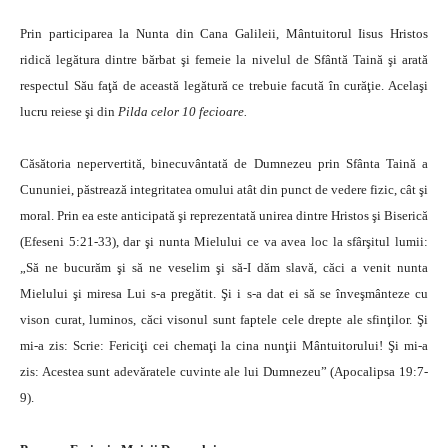
Prin participarea la Nunta din Cana Galileii, Mântuitorul Iisus Hristos
ridică legătura dintre bărbat şi femeie la nivelul de Sfântă Taină şi arată
respectul Său faţă de această legătură ce trebuie facută în curăţie. Acelaşi
lucru reiese şi din
Pilda celor 10 fecioare.
Căsătoria nepervertită, binecuvântată de Dumnezeu prin Sfânta Taină a
Cununiei, păstrează integritatea omului atât din punct de vedere fizic, cât şi
moral. Prin ea este anticipată şi reprezentată unirea dintre Hristos şi Biserică
(Efeseni 5:21-33), dar şi nunta Mielului ce va avea loc la sfârşitul lumii:
„Să ne bucurăm şi să ne veselim şi să-I dăm slavă, căci a venit nunta
Mielului şi miresa Lui s-a pregătit. Şi i s-a dat ei să se înveşmânteze cu
vison curat, luminos, căci visonul sunt faptele cele drepte ale sfinţilor. Şi
mi-a zis: Scrie: Fericiţi cei chemaţi la cina nunţii Mântuitorului! Şi mi-a
zis: Acestea sunt adevăratele cuvinte ale lui Dumnezeu” (Apocalipsa 19:7-
9).