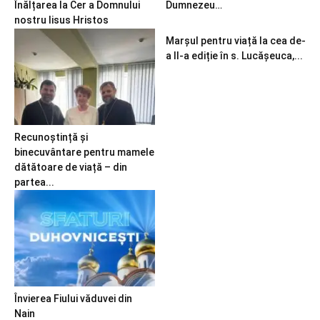
Înălțarea la Cer a Domnului
Dumnezeu…
nostru Iisus Hristos
Marșul pentru viață la cea de-
a II-a ediție în s. Lucășeuca,...
Recunoștință și
binecuvântare pentru mamele
dătătoare de viață – din
partea...
Învierea Fiului văduvei din
Nain