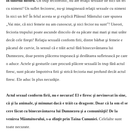
în sufletul nostru.
Un trup feciorelnic, nu are relaţii sexuale de nici un fel
cu nimeni! Un suflet fecioresc, nu-şi imaginează relaţii sexuale cu nimeni
în nici un fel! În felul acesta se şi explică Plânsul Sfântului care spunea
„Vai mie, că nici femeie nu am cunoscut, şi nici fecior nu sunt”! Uneori,
fecioria trupului poate ascunde dincolo de ea păcate mai mari şi mai urâte
decât cele fireşti! Relaţia sexuală conform firii, dintre bărbat şi femeie e
păcatul de curvie, în sensul că e trăit actul fără binecuvântarea lui
Dumnezeu, doar pentru plăcerea trupească şi desfătarea sufletească pe care
o aduce. Actele şi gesturile care procură plăcere sexuală în trup fără actul
firesc, sunt păcate împotriva firii şi strică fecioria mai profund decât actul
firesc. Ele aduc în plus necurăţie.
Actul sexual conform firii, nu e necurat! El e firesc şi nevinovat în sine,
că şi la animale, şi minunat dacă e trăit ca dragoste. Doar că la om el se
cere făcut cu binecuvântarea lui Dumnezeu şi a comunităţii! De la
venirea Mântuitorului, s-a sfinţit prin Taina Cununiei.
Celelalte sunt
toate necurate.