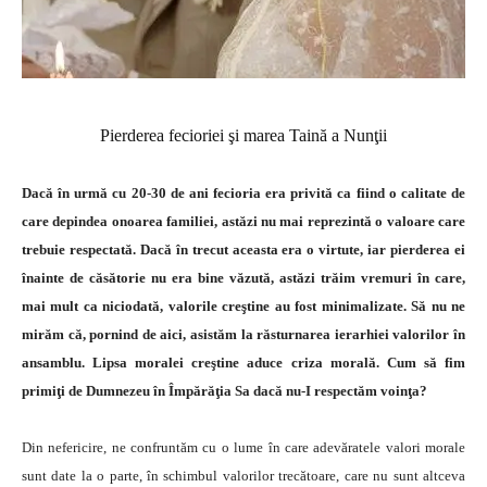
Pierderea fecioriei şi marea Taină a Nunţii
Dacă în urmă cu 20-30 de ani fecioria era privită ca fiind o calitate de
care depindea onoarea familiei, astăzi nu mai reprezintă o valoare care
trebuie respectată. Dacă în trecut aceasta era o virtute, iar pierderea ei
înainte de căsătorie nu era bine văzută, astăzi trăim vremuri în care,
mai mult ca niciodată, valorile creştine au fost minimalizate. Să nu ne
mirăm că, pornind de aici, asistăm la răsturnarea ierarhiei valorilor în
ansamblu. Lipsa moralei creştine aduce criza morală. Cum să fim
primiţi de Dumnezeu în Împărăţia Sa dacă nu-I respectăm voinţa?
Din nefericire, ne confruntăm cu o lume în care adevăratele valori morale
sunt date la o parte, în schimbul valorilor trecătoare, care nu sunt altceva