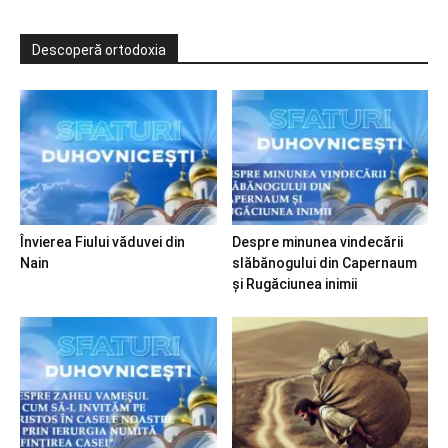
Descoperă ortodoxia
Învierea Fiului văduvei din
Despre minunea vindecării
Nain
slăbănogului din Capernaum
și Rugăciunea inimii