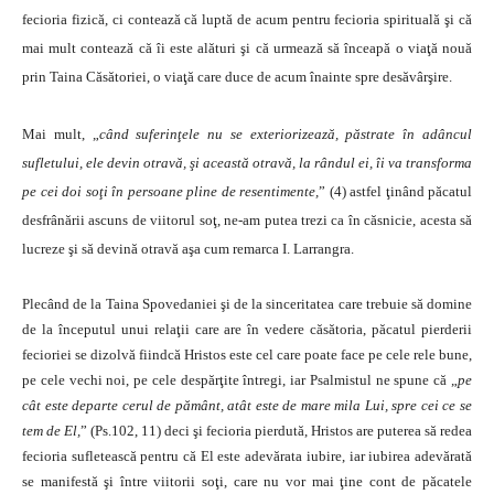
fecioria fizică, ci contează că luptă de acum pentru fecioria spirituală şi că
mai mult contează că îi este alături şi că urmează să înceapă o viaţă nouă
prin Taina Căsătoriei, o viaţă care duce de acum înainte spre desăvârşire.
Mai mult, „
când suferinţele nu se exteriorizează, păstrate în adâncul
sufletului, ele devin otravă, şi această otravă, la rândul ei, îi va transforma
pe cei doi soţi în persoane pline de resentimente,
” (4) astfel ţinând păcatul
desfrânării ascuns de viitorul soţ, ne-am putea trezi ca în căsnicie, acesta să
lucreze şi să devină otravă aşa cum remarca I. Larrangra.
Plecând de la Taina Spovedaniei şi de la sinceritatea care trebuie să domine
de la începutul unui relaţii care are în vedere căsătoria, păcatul pierderii
fecioriei se dizolvă fiindcă Hristos este cel care poate face pe cele rele bune,
pe cele vechi noi, pe cele despărţite întregi, iar Psalmistul ne spune că „
pe
cât este departe cerul de pământ, atât este de mare mila Lui, spre cei ce se
tem de El,
” (Ps.102, 11) deci şi fecioria pierdută, Hristos are puterea să redea
fecioria sufletească pentru că El este adevărata iubire, iar iubirea adevărată
se manifestă şi între viitorii soţi, care nu vor mai ţine cont de păcatele