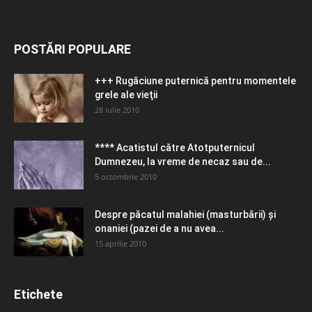
POSTĂRI POPULARE
+++ Rugăciune puternică pentru momentele
grele ale vieţii
28 iulie 2010
**** Acatistul către Atotputernicul
Dumnezeu, la vreme de necaz sau de...
5 octombrie 2010
Despre păcatul malahiei (masturbării) şi
onaniei (pazei de a nu avea...
15 aprilie 2010
Etichete