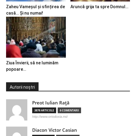
Zaheu Vameșul și sfințirea de
Aruncă grija ta spre Domnul…
casă… Și nu numai!
Ziua Învierii, să ne luminăm
popoare…
Autorii noștri
Preot Iulian Raţă
3878 ARTICOLE
6 COMENTARII
http://www.ortodoxia.md
Diacon Victor Casian