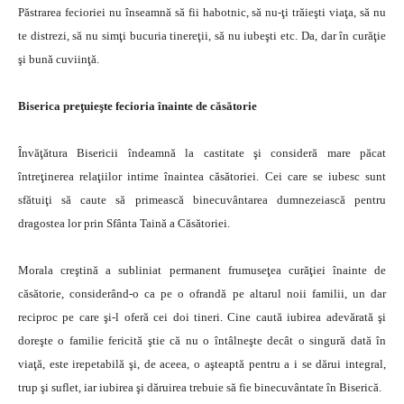
Păstrarea fecioriei nu înseamnă să fii habotnic, să nu-ţi trăieşti viaţa, să nu
te distrezi, să nu simţi bucuria tinereţii, să nu iubeşti etc. Da, dar în curăţie
şi bună cuviinţă.
Biserica preţuieşte fecioria înainte de căsătorie
Învăţătura Bisericii îndeamnă la castitate şi consideră mare păcat
întreţinerea relaţiilor intime înaintea căsătoriei. Cei care se iubesc sunt
sfătuiţi să caute să primească binecuvântarea dumnezeiască pentru
dragostea lor prin Sfânta Taină a Căsătoriei.
Morala creştină a subliniat permanent frumuseţea curăţiei înainte de
căsătorie, considerând-o ca pe o ofrandă pe altarul noii familii, un dar
reciproc pe care şi-l oferă cei doi tineri. Cine caută iubirea adevărată şi
doreşte o familie fericită ştie că nu o întâlneşte decât o singură dată în
viaţă, este irepetabilă şi, de aceea, o aşteaptă pentru a i se dărui integral,
trup şi suflet, iar iubirea şi dăruirea trebuie să fie binecuvântate în Biserică.