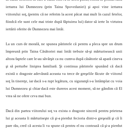
iertarea lui Dumnezeu (prin Taina Spovedaniei) şi apoi vine iertarea
viitorului soţ, (pentru că ne referim la acest păcat mai mult în cazul fetelor,
fiindcă ele sunt cele mai triste după făptuirea lui) dator să ierte în virtutea
iertării oferite de Dumnezeu mai întâi.
La un curs de morală, ne spunea părintele că pentru a pleca spre un drum
împreună prin Taina Căsătoriei mai întâi trebuie să-şi mărturisească unii
altora faptele care le-au săvârşit ca nu cumva după căsătorie să apară cineva
şi să perturbe liniştea familiară. Şi continua părintele spunând că dacă
există o dragoste adevărată aceasta va trece de greşelile făcute de viitorul
soţ în tinereţe, iar dacă s-a rupt legătura, cu siguranţă s-a întâmplat cu voia
lui Dumnezeu şi chiar dacă este dureros acest moment, să ne gândim că El
vrea să ne ofere ceva mai bun.
Dacă din partea viitorului soţ va exista o dragoste sinceră pentru prietena
lui şi aceasta îi mărturiseşte că şi-a pierdut fecioria dintr-o greşeală şi că îi
pare rău, cred că acesta îi va spune că pentru el nu contează că şi-a pierdut