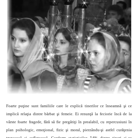
Foarte puţine sunt familiile care le explică tinerilor ce înseamnă şi ce
implică relaţia dintre bărbat şi femeie. Ei renunţă la feciorie încă de la
vârste foarte fragede, fără să fie pregătiţi în prealabil, cu repercusiuni în
plan psihologic, emoţional, fizic şi moral, pierzându-şi astfel curăţenia
trupească şi sufletească. Conform statisticilor, 54% dintre tineri şi-au