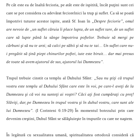
Pe cât este ea de înaltă fecioria, pe atât este de ispitită, încât puţini sunt cei
care se pot considera cu adevărat feciorelnici la trup şi suflet. Ca să se poată
împotrivi tuturor acestor ispite, arată Sf. Ioan în
„Despre feciorie”, omul
are nevoie de „un suflet căruia îi place lupta, de un suflet tare, de un suflet
care să lupte până la sânge împotriva poftelor. Trebuie să mergi pe
cărbuni şi să nu te arzi; să calci pe săbii şi să nu te tai… Un suflet care nu-
i pregătit să ţină piept chinurilor poftei, iute este biruit… dar mai presus
de toate să avem ajutorul de sus, ajutorul lui Dumnezeu”.
Trupul trebuie cinstit ca templu al Duhului Sfânt:
„Sau nu ştiţi că trupul
vostru este templu al Duhului Sfânt care este în voi, pe care-l aveţi de la
Dumnezeu şi că voi nu sunteţi ai voştri? Căci aţi fost cumpăraţi cu preţ!
Slăviţi, dar, pe Dumnezeu în trupul vostru şi în duhul vostru, care sunt ale
lui Dumnezeu”.
(I Corinteni 6:19-29) În momentul botezului prin care
devenim creştini, Duhul Sfânt se sălăşluieşte în trupurile cu care ne naştem.
În legătură cu sexualitatea umană, spiritualitatea ortodoxă consideră că