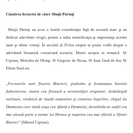
Cinstirea fecioriei de către Sfinţii Părinţi
Sfinţii Părinţi au avut o înaltă consideraţie faţă de această stare şi au
dedicat adevărate elogii, pentru a arăta semnificaţia şi importanţa acestei
mari şi sfinte virtuţi. În secolul al IV-lea creştin se poate vorbi despre o
adevărată literatură consacrată acesteia. Dintre aceştia se remarcă: Sf.
Ciprian, Metodiu de Olimp, Sf. Grigorie de Nyssa, Sf. Ioan Gură de Aur, Sf.
Efrem Sirul etc.
„Fecioarele sunt floarea Bisericii, podoaba şi frumuseţea harului
duhovnicesc, starea cea firească a nevinovăţiei originare; desăvârşită
realizare, vrednică de laudă oamenilor şi cinstirea îngerilor; chipul lui
Dumnezeu care imită viaţa cea sfântă a Domnului, dovedindu-se astfel cea
mai aleasă parte a turmei lui Hristos şi naşterea cea mai slăvită a Sfintei
Biserici”
(Sfântul Ciprian).