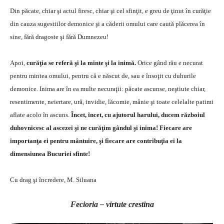
Din păcate, chiar şi actul firesc, chiar şi cel sfinţit, e greu de ţinut în curăţie
din cauza sugestiilor demonice şi a căderii omului care caută plăcerea în
sine, fără dragoste şi fără Dumnezeu!
Apoi,
curăţia se referă şi la minte şi la inimă.
Orice gând rău e necurat
pentru mintea omului, pentru că e născut de, sau e însoţit cu duhurile
demonice. Inima are în ea multe necuraţii: păcate ascunse, neştiute chiar,
resentimente, neiertare, ură, invidie, lăcomie, mânie şi toate celelalte patimi
aflate acolo în ascuns.
Încet, încet, cu ajutorul harului, ducem războiul
duhovnicesc al ascezei şi ne curăţim gândul şi inima! Fiecare are
importanţa ei pentru mântuire, şi fiecare are contribuţia ei la
dimensiunea Bucuriei sfinte!
Cu drag şi încredere, M. Siluana
Fecioria – virtute crestina