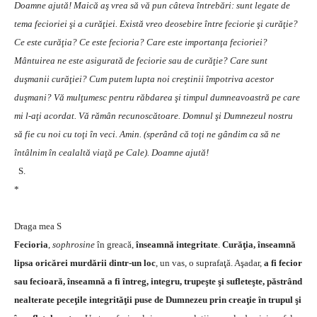
Doamne ajută! Maică aş vrea să vă pun câteva întrebări: sunt legate de
tema fecioriei şi a curăţiei.
Există vreo deosebire între feciorie şi curăţie?
Ce este curăţia? Ce este fecioria? Care este importanţa fecioriei?
Mântuirea ne este asigurată de feciorie sau de curăţie? Care sunt
duşmanii curăţiei? Cum putem lupta noi creştinii împotriva acestor
duşmani? Vă mulţumesc pentru răbdarea şi timpul dumneavoastră pe care
mi l-aţi acordat. Vă rămân recunoscătoare. Domnul şi Dumnezeul nostru
să fie cu noi cu toţi în veci. Amin. (sperând că toţi ne gândim ca să ne
întâlnim în cealaltă viaţă pe Cale). Doamne ajută!
S.
*
Draga mea S
Fecioria
,
sophrosine
în greacă,
înseamnă integritate
.
Curăţia, înseamnă
lipsa oricărei murdării dintr-un loc
, un vas, o suprafaţă. Aşadar,
a fi fecior
sau fecioară, înseamnă a fi întreg, integru, trupeşte şi sufleteşte, păstrând
nealterate peceţile integrităţii puse de Dumnezeu prin creaţie în trupul şi