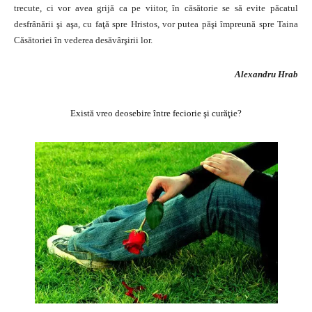
trecute, ci vor avea grijă ca pe viitor, în căsătorie se să evite păcatul
desfrânării şi aşa, cu faţă spre Hristos, vor putea păşi împreună spre Taina
Căsătoriei în vederea desăvârşirii lor.
Alexandru Hrab
Există vreo deosebire între feciorie şi curăţie?