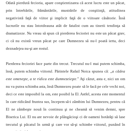
Odată pierdută fecioria, apare conştientizarea că acest lucru este un păcat,
prin întrebările, frământările, mustrările de conştiinţă, atitudinea
negativistă faţă de viitor şi implicit faţă de o viitoare căsătorie. Însă
lucrurile nu stau întotdeauna atât de fatalist cum au tinerii tendinţa să
dramatizeze. Nu vreau să spun că pierderea fecioriei nu este un păcat grav,
ci că nu există vreun păcat pe care Dumnezeu să nu-l poată ierta, deci
deznadejea nu-şi are rostul.
Pierderea fecioriei face parte din trecut. Trecutul nu-l mai putem schimba,
însă, putem schimba viitorul. Părintele Rafail Noica spunea că: „
a cădea
este omeneşte, a te ridica este dumnezeieşte.
” Aţi căzut, asta e, nici un om
nu va putea schimba asta, însă Dumnezeu poate să le facă pe cele vechi noi,
deci ce este imposibil la om, este posibil la El. Astfel, acesta este momentul
în care ridicând fruntea sus, începem să-i zâmbim lui Dumnezeu, pentru că
El ne zâmbeşte nouă în continuu şi ne cheamă să venim demni, spre
Biserica Lui. El nu are nevoie de plângăcioşi ci de oameni hotărâţi să lase
trecutul şi păcatul în urmă şi care vor să-şi schimbe viitorul, punând în