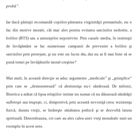
probă”.
Iar dacă părinţii recomandă copiilor păstrarea virginităţii premaritale, nu o
fac din motive morale, cât mai ales pentru evitarea sarcinilor nedorite, a
bolilor (BTS) sau a anturajelor nepotrivite. Prin canale media, în instituţii
de învăţământ se fac numeroase campanii de prevenire a bolilor şi
sarcinilor prin protejare, şi nu este un lucru rău, dar nu ar fi mai bine să se
pună temei pe învăţăturile moral-creştine?
Mai mult, în această direcţie se aduc argumente „medicale” şi „ştiinţifice”
prin care se „demonstrează” că abstinenţa nu-i sănătoasă. De milenii,
Biserica a arătat că lipsa relaţiilor intime nu numai că nu dăunează sănătăţii
sufleteşti sau trupeşti, ci, dimpotrivă, prin această nevoinţă cresc rezistenţa
fizică, durata vieţii, se întăreşte sănătatea psihică şi se dezvoltă latura
spirituală. Dintotdeauna, cei care au ales calea unei vieţi monahale sunt un
exemplu în acest sens.