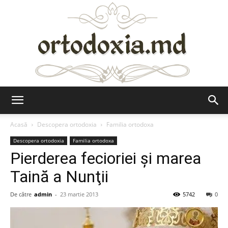
Ortodoxia.md
Acasă
Descopera ortodoxia
Familia ortodoxa
Descopera ortodoxia
Familia ortodoxa
Pierderea fecioriei şi marea
Taină a Nunţii
De către
admin
-
23 martie 2013
5742
0