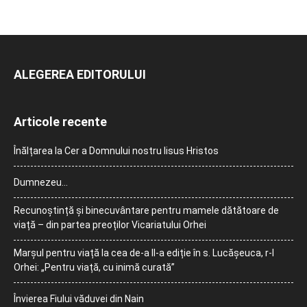
ALEGEREA EDITORULUI
Articole recente
Înălțarea la Cer a Domnului nostru Iisus Hristos
Dumnezeu…
Recunoștință și binecuvântare pentru mamele dătătoare de
viață – din partea preoților Vicariatului Orhei
Marșul pentru viață la cea de-a II-a ediție în s. Lucășeuca, r-l
Orhei: „Pentru viață, cu inimă curată”
Învierea Fiului văduvei din Nain