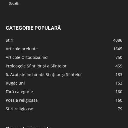
Școală
CATEGORIE POPULARĂ
Stiri
4086
Articole preluate
1645
Articole Ortodoxia.md
750
Proloagele Sfinților și a Sfintelor
455
6. Acatiste închinate Sfinților și Sfintelor
183
Rugăciuni
163
Fără categorie
160
Poezia religioasă
160
Stiri religioase
79