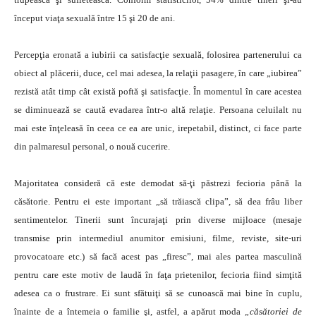
început viaţa sexuală între 15 şi 20 de ani.
Percepţia eronată a iubirii ca satisfacţie sexuală, folosirea partenerului ca
obiect al plăcerii, duce, cel mai adesea, la relaţii pasagere, în care „iubirea”
rezistă atât timp cât există poftă şi satisfacţie. În momentul în care acestea
se diminuează se caută evadarea într-o altă relaţie. Persoana celuilalt nu
mai este înţeleasă în ceea ce ea are unic, irepetabil, distinct, ci face parte
din palmaresul personal, o nouă cucerire.
Majoritatea consideră că este demodat să-ţi păstrezi fecioria până la
căsătorie. Pentru ei este important „să trăiască clipa”, să dea frâu liber
sentimentelor. Tinerii sunt încurajaţi prin diverse mijloace (mesaje
transmise prin intermediul anumitor emisiuni, filme, reviste, site-uri
provocatoare etc.) să facă acest pas „firesc”, mai ales partea masculină
pentru care este motiv de laudă în faţa prietenilor, fecioria fiind simţită
adesea ca o frustrare. Ei sunt sfătuiţi să se cunoască mai bine în cuplu,
înainte de a întemeia o familie şi, astfel, a apărut moda
„căsătoriei de