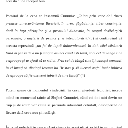
această clipă început bun.
Pornind de la ceea ce înseamnă Cununia: „
Taina prin care doi tineri
primesc binecuvântarea Bisericii, în urma făgăduinţei liber consimţite,
dată în faţa părinţilor şi a preotului duhovnic, în scopul desăvârşirii
personale, a naşterii de prunci şi a întrajutorării
.”(3) și continuând că
aceasta reprezintă „
un fel de luptă duhovnicească în doi, căci căsătorit
fiind ai şansa de a nu fi singur atunci când eşti lovit, căci cel de lângă tine
e aproape şi te ajută să te ridici. Prin cel de lângă tine îţi cunoşti semenul,
în el înveţi să distingi icoana lui Hristos şi să lucrezi astfel încât iubirea
de aproape să fie asemeni iubirii de tine însuţi
” (4)
Putem spune că momentul vindecării, în cazul pierderii fecioriei, începe
odată cu momentul tainic al Slujbei Cununiei, când cei doi miri devin un
trup şi de acum vor căuta să pătrundă înlăuntrul celuilalt, descoperind de
fiecare dată ceva nou şi nesfârşit.
În cazul nefericit în care a căzut cineva în acest păcat, există în primul rând