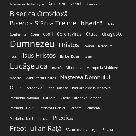
Anul nou
avort
Academia de Teologie
Biserica
Biserica Ortodoxă
Biserica Sfânta Treime
biserică
Botezul
dragoste
copil
Coronavirus
Cruce
Conferință
Copii
Dumnezeu
Hristos
Icoana
Ierusalim
Iisus Hristos
Iisus
Ilarion Boian
Israel
Lucășeuca
mamă
Mitropolia
Mitropolia Moldovei;
Nașterea Domnului
moarte
Mântuitorul Hristos
Orhei
ortodoxia
Papa Francisc
Patriarhia de la Moscova
Patriarhia Română
Patriarhul Bisericii Ortodoxe Române
Patriarhul Chiril
Patriarhul Daniel
Patriarhul Ecumenic
Predica
Patriarhul Kirill
pictura
Preot Iulian Rață
Sfaturi duhovnicești;
Sinaxa