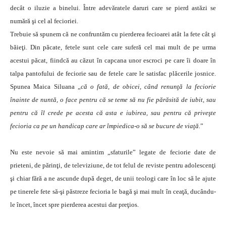
decât o iluzie a binelui. Între adevăratele daruri care se pierd astăzi se
numără şi cel al fecioriei.
Trebuie să spunem că ne confruntăm cu pierderea fecioarei atât la fete cât şi
băieţi. Din păcate, fetele sunt cele care suferă cel mai mult de pe urma
acestui păcat, fiindcă au căzut în capcana unor escroci pe care îi doare în
talpa pantofului de feciorie sau de fetele care le satisfac plăcerile josnice.
Spunea Maica Siluana „
că o fată, de obicei, când renunţă la feciorie
înainte de nuntă, o face pentru că se teme să nu fie părăsită de iubit, sau
pentru că îl crede pe acesta că asta e iubirea, sau pentru că priveşte
fecioria ca pe un handicap care ar împiedica-o să se bucure de viaţă.
”
Nu este nevoie să mai amintim „sfaturile” legate de feciorie date de
prieteni, de părinţi, de televiziune, de tot felul de reviste pentru adolescenţi
şi chiar fără a ne ascunde după deget, de unii teologi care în loc să le ajute
pe tinerele fete să-şi păstreze fecioria le bagă şi mai mult în ceaţă, ducându-
le încet, încet spre pierderea acestui dar preţios.