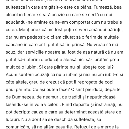
sulteasca în care am găsit-o este de plâns. Fumează, bea
alcool în fiecare seară ocazie cu care se certă cu noi
aducându-ne aminte că ne-am comportat cum nu trebuie
cu ea. Menționez că am fost puțin severi amândoi părinții,
dar nu am pedepsit-o ci am căutat să o ferim de multele
capcane în care ar fi putut să fie prinsă. Nu vreau să mă
scuz, dar serviciile noastre au fost de așa natură că nu am
putut să-i oferim o educație aleasă nici să-i arătăm prea
mult că o iubim. Și care părinte nu-și iubește copilul?
Acum suntem acuzați că nu o iubim și nici nu am iubit-o și
câte altele, greu de crezut că pot fi reproșate de copil
unui părinte. Ce ași putea face? O simt pierdută, departe
de Dumnezeu, de neamuri, de tradiții și neputincioasă,
lăsându-se în voia viciilor… Fiind departe și înstrăinați, nu
pot decripta cauzele care au determinat această stare de
lucruri. Nu a dorit să se deschidă sufletește, să
comunicăm, să ne aflăm pasurile. Refuzul de a merge la