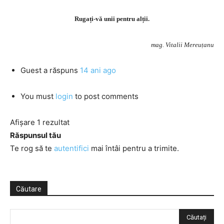
Rugați-vă unii pentru alții.
mag. Vitalii Mereuțanu
Guest
a răspuns
14 ani ago
You must
login
to post comments
Afișare 1 rezultat
Răspunsul tău
Te rog să te
autentifici
mai întâi pentru a trimite.
Căutare