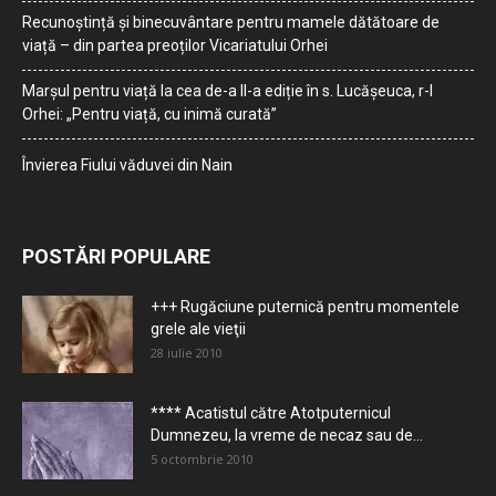
Recunoștință și binecuvântare pentru mamele dătătoare de
viață – din partea preoților Vicariatului Orhei
Marșul pentru viață la cea de-a II-a ediție în s. Lucășeuca, r-l
Orhei: „Pentru viață, cu inimă curată”
Învierea Fiului văduvei din Nain
POSTĂRI POPULARE
+++ Rugăciune puternică pentru momentele
grele ale vieţii
28 iulie 2010
**** Acatistul către Atotputernicul
Dumnezeu, la vreme de necaz sau de...
5 octombrie 2010