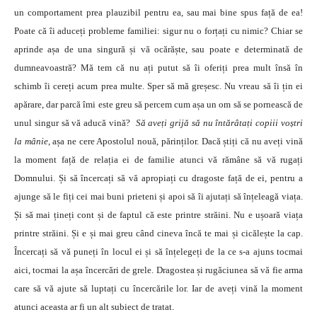
un comportament prea plauzibil pentru ea, sau mai bine spus față de ea!
Poate că îi aduceți probleme familiei: sigur nu o forțați cu nimic? Chiar se
aprinde așa de una singură și vă ocărăște, sau poate e determinată de
dumneavoastră? Mă tem că nu ați putut să îi oferiți prea mult însă în
schimb îi cereți acum prea multe. Sper să mă greșesc. Nu vreau să îi țin ei
apărare, dar parcă îmi este greu să percem cum așa un om să se pornească de
unul singur să vă aducă vină?
Să aveți grijă să nu întărâtați copiii voștri
la mânie
, așa ne cere Apostolul nouă, părinților. Dacă știți că nu aveți vină
la moment față de relația ei de familie atunci vă rămâne să vă rugați
Domnului. Și să încercați să vă apropiați cu dragoste față de ei, pentru a
ajunge să le fiți cei mai buni prieteni și apoi să îi ajutați să înțeleagă viața.
Și să mai țineți cont și de faptul că este printre străini. Nu e ușoară viața
printre străini. Și e și mai greu când cineva încă te mai și cicălește la cap.
Încercați să vă puneți în locul ei și să înțelegeți de la ce s-a ajuns tocmai
aici, tocmai la așa încercări de grele. Dragostea și rugăciunea să vă fie arma
care să vă ajute să luptați cu încercările lor. Iar de aveți vină la moment
atunci aceasta ar fi un alt subiect de tratat.