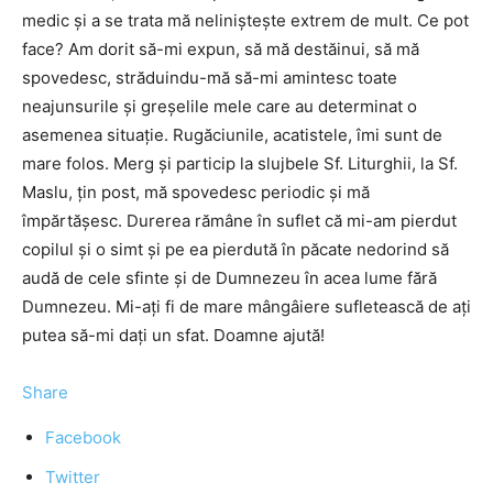
medic și a se trata mă neliniștește extrem de mult. Ce pot
face? Am dorit să-mi expun, să mă destăinui, să mă
spovedesc, străduindu-mă să-mi amintesc toate
neajunsurile și greșelile mele care au determinat o
asemenea situație. Rugăciunile, acatistele, îmi sunt de
mare folos. Merg și particip la slujbele Sf. Liturghii, la Sf.
Maslu, țin post, mă spovedesc periodic și mă
împărtășesc. Durerea rămâne în suflet că mi-am pierdut
copilul și o simt și pe ea pierdută în păcate nedorind să
audă de cele sfinte și de Dumnezeu în acea lume fără
Dumnezeu. Mi-ați fi de mare mângâiere sufletească de ați
putea să-mi dați un sfat. Doamne ajută!
Share
Facebook
Twitter