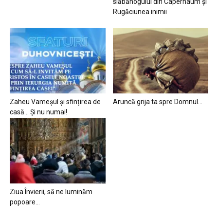
slăbănogului din Capernaum și
Rugăciunea inimii
Zaheu Vameșul și sfințirea de
Aruncă grija ta spre Domnul…
casă… Și nu numai!
Ziua Învierii, să ne luminăm
popoare…