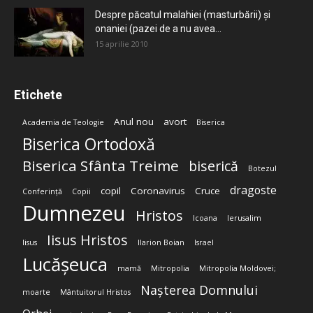
Despre păcatul malahiei (masturbării) şi
onaniei (pazei de a nu avea...
15 aprilie 2010
Etichete
Anul nou
avort
Academia de Teologie
Biserica
Biserica Ortodoxă
Biserica Sfânta Treime
biserică
Botezul
dragoste
copil
Coronavirus
Cruce
Conferință
Copii
Dumnezeu
Hristos
Icoana
Ierusalim
Iisus Hristos
Iisus
Ilarion Boian
Israel
Lucășeuca
mamă
Mitropolia
Mitropolia Moldovei;
Nașterea Domnului
moarte
Mântuitorul Hristos