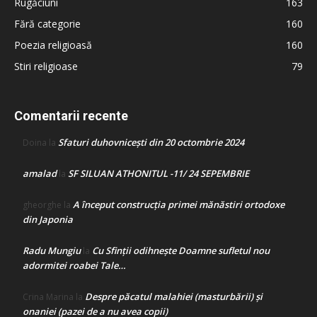
Rugăciuni
163
Fără categorie
160
Poezia religioasă
160
Stiri religioase
79
Comentarii recente
Sfaturi duhovnicești din 20 octombrie 2024
Doina
la
amalad
SF SILUAN ATHONITUL -11/ 24 SEPEMBRIE
la
A început construcţia primei mănăstiri ortodoxe
gheorghe
la
din Japonia
Radu Mungiu
Cu Sfinții odihnește Doamne sufletul nou
la
adormitei roabei Tale…
Despre păcatul malahiei (masturbării) şi
Crina Marina
la
onaniei (pazei de a nu avea copii)