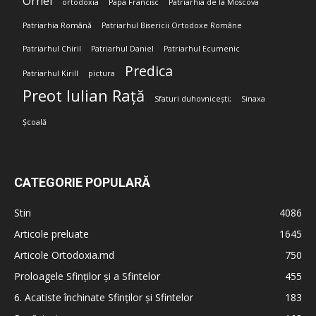
Orhei
ortodoxia
Papa Francisc
Patriarhia de la Moscova
Patriarhia Română
Patriarhul Bisericii Ortodoxe Române
Patriarhul Chiril
Patriarhul Daniel
Patriarhul Ecumenic
Predica
Patriarhul Kirill
pictura
Preot Iulian Rață
Sfaturi duhovnicești;
Sinaxa
Școală
CATEGORIE POPULARĂ
Stiri
4086
Articole preluate
1645
Articole Ortodoxia.md
750
Proloagele Sfinților și a Sfintelor
455
6. Acatiste închinate Sfinților și Sfintelor
183