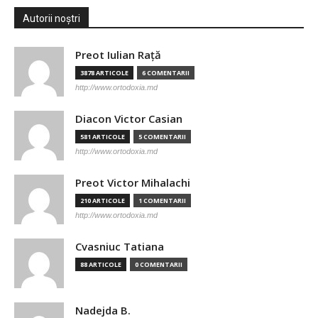
Autorii noștri
Preot Iulian Raţă
3878 ARTICOLE
6 COMENTARII
http://www.ortodoxia.md
Diacon Victor Casian
581 ARTICOLE
5 COMENTARII
http://www.ortodoxia.md
Preot Victor Mihalachi
210 ARTICOLE
1 COMENTARII
http://www.ortodoxia.md
Cvasniuc Tatiana
88 ARTICOLE
0 COMENTARII
Nadejda B.