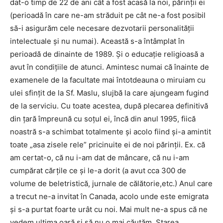
dat-o timp de 22 de ani cât a fost acasă la noi, părinții ei
(perioadă în care ne-am străduit pe cât ne-a fost posibil
să-i asigurăm cele necesare dezvotarii personalității
intelectuale și nu numai). Această s-a întâmplat în
perioadă de dinainte de 1989. Și o educație religioasă a
avut în condițiile de atunci. Amintesc numai că înainte de
examenele de la facultate mai întotdeauna o miruiam cu
ulei sfințit de la Sf. Maslu, slujbă la care ajungeam fugind
de la serviciu. Cu toate acestea, după plecarea definitivă
din țară împreună cu soțul ei, încă din anul 1995, fiică
noastră s-a schimbat totalmente și acolo fiind și-a amintit
toate „asa zisele rele” pricinuite ei de noi părinții. Ex. că
am certat-o, că nu i-am dat de mâncare, că nu i-am
cumpărat cărțile ce și le-a dorit (a avut cca 300 de
volume de beletristică, jurnale de călătorie,etc.) Anul care
a trecut ne-a invitat în Canada, acolo unde este emigrata
și s-a purtat foarte urât cu noi. Mai mult ne-a spus că ne
vedem ultima oară și să nu o mai căutăm. Starea