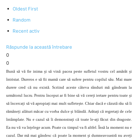
Oldest First
Random
Recent activ
Răspunde la această întrebare
0
0
Bună să vă fie inima și să vină pacea peste sufletul vostru cel amărât și
întristat. Dureros e să fii mamă care să sufere pentru copilul său. Mai mare
durere cred că nu există. Scriind aceste câteva rânduri mă gândeam la
următorul lucru. Pentru început ar fi bine să vă cereți iertare pentru toate și
să încercați să vă apropiați mai mult sufletește. Chiar dacă e căzută rău să îi
rămâneți alături măcar cu vorba dulce și blândă. Arătați că regretați de cele
întâmplate. Nu e cazul să îi demonstrați că toate le-ați făcut din dragoste.
Ea nu vă va înțelege acum. Poate cu timpul va fi altfel. Însă la moment nu e
cazul. Dar mă mai gândesc că poate la moment și dumneavoastră nu aveți