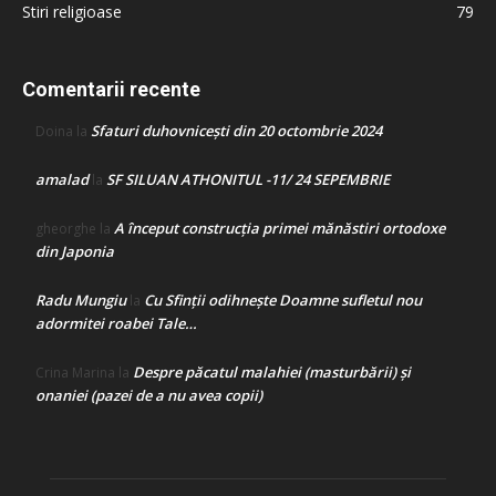
Stiri religioase
79
Comentarii recente
Sfaturi duhovnicești din 20 octombrie 2024
Doina
la
amalad
SF SILUAN ATHONITUL -11/ 24 SEPEMBRIE
la
A început construcţia primei mănăstiri ortodoxe
gheorghe
la
din Japonia
Radu Mungiu
Cu Sfinții odihnește Doamne sufletul nou
la
adormitei roabei Tale…
Despre păcatul malahiei (masturbării) şi
Crina Marina
la
onaniei (pazei de a nu avea copii)