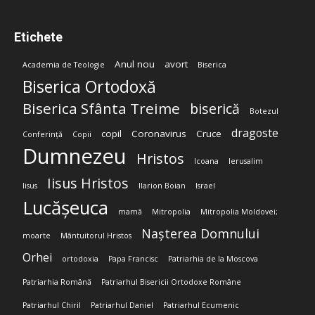
Etichete
Anul nou
avort
Academia de Teologie
Biserica
Biserica Ortodoxă
Biserica Sfânta Treime
biserică
Botezul
dragoste
copil
Coronavirus
Cruce
Conferință
Copii
Dumnezeu
Hristos
Icoana
Ierusalim
Iisus Hristos
Iisus
Ilarion Boian
Israel
Lucășeuca
mamă
Mitropolia
Mitropolia Moldovei;
Nașterea Domnului
moarte
Mântuitorul Hristos
Orhei
ortodoxia
Papa Francisc
Patriarhia de la Moscova
Patriarhia Română
Patriarhul Bisericii Ortodoxe Române
Patriarhul Chiril
Patriarhul Daniel
Patriarhul Ecumenic