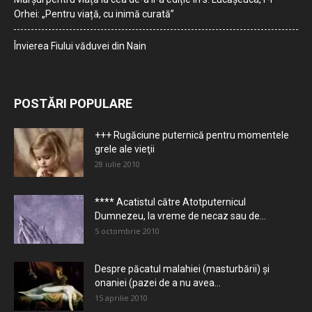
Orhei: „Pentru viață, cu inimă curată”
Învierea Fiului văduvei din Nain
POSTĂRI POPULARE
+++ Rugăciune puternică pentru momentele
grele ale vieţii
28 iulie 2010
**** Acatistul către Atotputernicul
Dumnezeu, la vreme de necaz sau de...
5 octombrie 2010
Despre păcatul malahiei (masturbării) şi
onaniei (pazei de a nu avea...
15 aprilie 2010