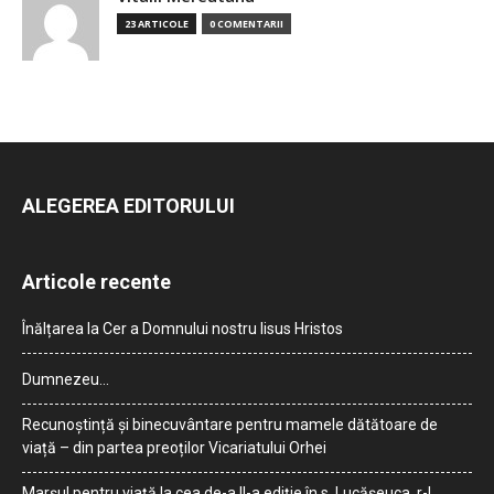
23 ARTICOLE
0 COMENTARII
ALEGEREA EDITORULUI
Articole recente
Înălțarea la Cer a Domnului nostru Iisus Hristos
Dumnezeu…
Recunoștință și binecuvântare pentru mamele dătătoare de
viață – din partea preoților Vicariatului Orhei
Marșul pentru viață la cea de-a II-a ediție în s. Lucășeuca, r-l