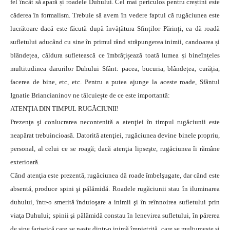
fel încât să apară și roadele Duhului. Cel mai periculos pentru creștini este
căderea în formalism. Trebuie să avem în vedere faptul că rugăciunea este
lucrătoare dacă este făcută după învățătura Sfinților Părinți, ea dă roadă
sufletului aducând cu sine în primul rând străpungerea inimii, candoarea și
blândețea, căldura sufletească ce îmbrățișează toată lumea și bineînțeles
multitudinea darurilor Duhului Sfânt: pacea, bucuria, blândețea, curăția,
facerea de bine, etc, etc. Pentru a putea ajunge la aceste roade, Sfântul
Ignatie Briancianinov ne tâlcuiește de ce este importantă:
ATENŢIA DIN TIMPUL RUGĂCIUNII!
Prezenţa şi conlucrarea necontenită a atenţiei în timpul rugăciunii este
neapărat trebuincioasă. Datorită atenţiei, rugăciunea devine binele propriu,
personal, al celui ce se roagă; dacă atenţia lipseşte, rugăciunea îi rămâne
exterioară.
Când atenţia este prezentă, rugăciunea dă roade îmbelşugate, dar când este
absentă, produce spini şi pălămidă. Roadele rugăciunii stau în iluminarea
duhului, într-o smerită înduioşare a inimii şi în reînnoirea sufletului prin
viaţa Duhului; spinii şi pălămidă constau în lenevirea sufletului, în părerea
de sine fariseică care se naşte dintr-o inimă împietrită, care se mulţumeşte şi