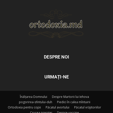
DESPRE NOI
URMAȚI-NE
Înălțarea Domnului
Despre Martorii lui Iehova
pogorirea-sfintului-duh
Piedici în calea mîntuirii
Ortodoxia pentru copii
Păcatul avortului
Păcatul vrăjitoriilor
Crucea preoției
Despre vaccine