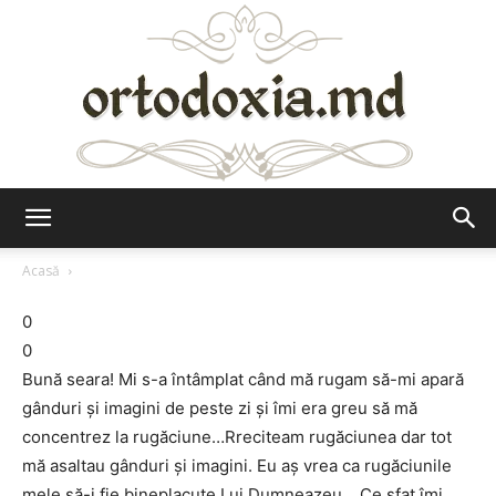
Ortodoxia.md
Acasă
0
0
Bună seara! Mi s-a întâmplat când mă rugam să-mi apară
gânduri și imagini de peste zi și îmi era greu să mă
concentrez la rugăciune…Rreciteam rugăciunea dar tot
mă asaltau gânduri și imagini. Eu aș vrea ca rugăciunile
mele să-i fie bineplacute Lui Dumneazeu… Ce sfat îmi