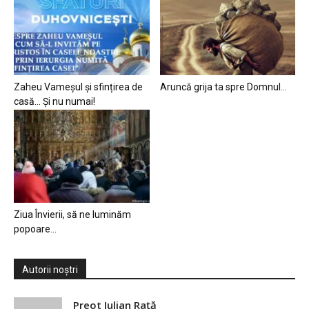
Zaheu Vameșul și sfințirea de
Aruncă grija ta spre Domnul…
casă… Și nu numai!
Ziua Învierii, să ne luminăm
popoare…
Autorii noștri
Preot Iulian Raţă