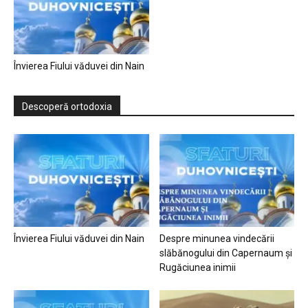
Învierea Fiului văduvei din Nain
Descoperă ortodoxia
Învierea Fiului văduvei din Nain
Despre minunea vindecării
slăbănogului din Capernaum și
Rugăciunea inimii