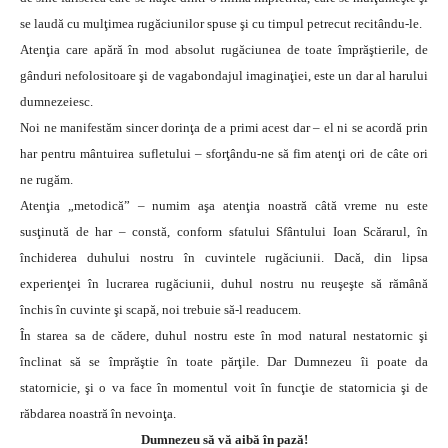
se laudă cu mulţimea rugăciunilor spuse şi cu timpul petrecut recitându-le.
Atenţia care apără în mod absolut rugăciunea de toate împrăştierile, de
gânduri nefolositoare şi de vagabondajul imaginaţiei, este un dar al harului
dumnezeiesc.
Noi ne manifestăm sincer dorinţa de a primi acest dar – el ni se acordă prin
har pentru mântuirea sufletului – sforţându-ne să fim atenţi ori de câte ori
ne rugăm.
Atenţia „metodică” – numim aşa atenţia noastră câtă vreme nu este
susţinută de har – constă, conform sfatului Sfântului Ioan Scărarul, în
închiderea duhului nostru în cuvintele rugăciunii. Dacă, din lipsa
experienţei în lucrarea rugăciunii, duhul nostru nu reuşeşte să rămână
închis în cuvinte şi scapă, noi trebuie să-l readucem.
În starea sa de cădere, duhul nostru este în mod natural nestatornic şi
înclinat să se împrăştie în toate părţile. Dar Dumnezeu îi poate da
statornicie, şi o va face în momentul voit în funcţie de statornicia şi de
răbdarea noastră în nevoinţa.
Dumnezeu să vă aibă în pază!