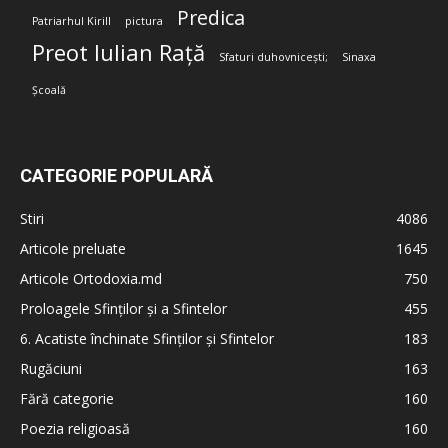
Predica
Patriarhul Kirill
pictura
Preot Iulian Rață
Sfaturi duhovnicești;
Sinaxa
Școală
CATEGORIE POPULARĂ
Stiri
4086
Articole preluate
1645
Articole Ortodoxia.md
750
Proloagele Sfinților și a Sfintelor
455
6. Acatiste închinate Sfinților și Sfintelor
183
Rugăciuni
163
Fără categorie
160
Poezia religioasă
160