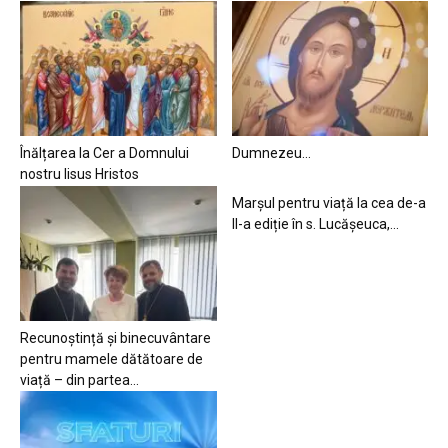
Înălțarea la Cer a Domnului
Dumnezeu…
nostru Iisus Hristos
Marșul pentru viață la cea de-a
II-a ediție în s. Lucășeuca,...
Recunoștință și binecuvântare
pentru mamele dătătoare de
viață – din partea...