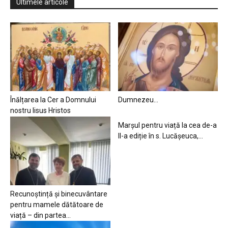
Ultimele articole
Înălțarea la Cer a Domnului
Dumnezeu…
nostru Iisus Hristos
Marșul pentru viață la cea de-a
II-a ediție în s. Lucășeuca,...
Recunoștință și binecuvântare
pentru mamele dătătoare de
viață – din partea...