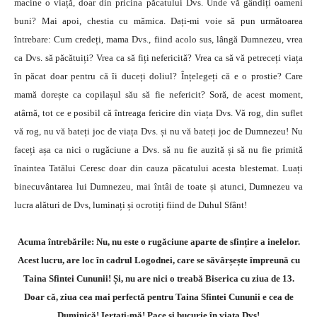
macine o viață, doar din pricina păcatului Dvs. Unde vă gândiți oameni
buni? Mai apoi, chestia cu mămica. Dați-mi voie să pun următoarea
întrebare: Cum credeți, mama Dvs., fiind acolo sus, lângă Dumnezeu, vrea
ca Dvs. să păcătuiți? Vrea ca să fiți nefericită? Vrea ca să vă petreceți viața
în păcat doar pentru că îi duceți doliul? Înțelegeți că e o prostie? Care
mamă dorește ca copilașul său să fie nefericit? Soră, de acest moment,
atârnă, tot ce e posibil că întreaga fericire din viața Dvs. Vă rog, din suflet
vă rog, nu vă bateți joc de viața Dvs. și nu vă bateți joc de Dumnezeu! Nu
faceți așa ca nici o rugăciune a Dvs. să nu fie auzită și să nu fie primită
înaintea Tatălui Ceresc doar din cauza păcatului acesta blestemat. Luați
binecuvântarea lui Dumnezeu, mai întâi de toate și atunci, Dumnezeu va
lucra alături de Dvs, luminați și ocrotiți fiind de Duhul Sfânt!
Acuma întrebările: Nu, nu este o rugăciune aparte de sfințire a inelelor.
Acest lucru, are loc în cadrul Logodnei, care se săvârșește împreună cu
Taina Sfintei Cununii! Și, nu are nici o treabă Biserica cu ziua de 13.
Doar că, ziua cea mai perfectă pentru Taina Sfintei Cununii e cea de
Duminică! Iertați-mă! Pace și bucurie în viața Dvs!