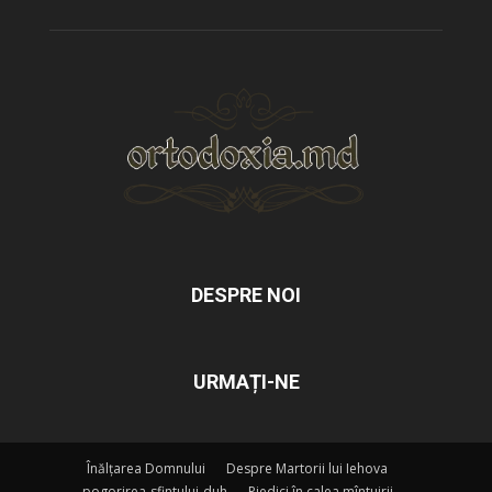
DESPRE NOI
URMAȚI-NE
Înălțarea Domnului
Despre Martorii lui Iehova
pogorirea-sfintului-duh
Piedici în calea mîntuirii