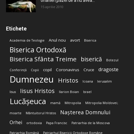
onaniei (pazei de a nu avea...
15 aprilie 2010
Etichete
Anul nou
avort
Academia de Teologie
Biserica
Biserica Ortodoxă
Biserica Sfânta Treime
biserică
Botezul
dragoste
copil
Coronavirus
Cruce
Conferință
Copii
Dumnezeu
Hristos
Icoana
Ierusalim
Iisus Hristos
Iisus
Ilarion Boian
Israel
Lucășeuca
mamă
Mitropolia
Mitropolia Moldovei;
Nașterea Domnului
moarte
Mântuitorul Hristos
Orhei
ortodoxia
Papa Francisc
Patriarhia de la Moscova
Patriarhia Română
Patriarhul Bisericii Ortodoxe Române