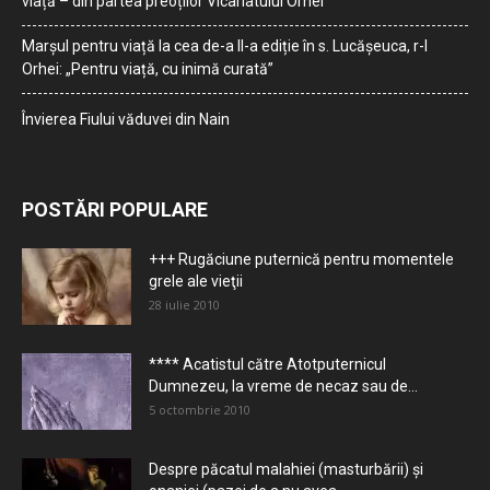
viață – din partea preoților Vicariatului Orhei
Marșul pentru viață la cea de-a II-a ediție în s. Lucășeuca, r-l
Orhei: „Pentru viață, cu inimă curată”
Învierea Fiului văduvei din Nain
POSTĂRI POPULARE
+++ Rugăciune puternică pentru momentele
grele ale vieţii
28 iulie 2010
**** Acatistul către Atotputernicul
Dumnezeu, la vreme de necaz sau de...
5 octombrie 2010
Despre păcatul malahiei (masturbării) şi