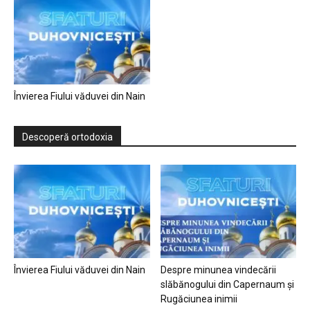
Învierea Fiului văduvei din Nain
Descoperă ortodoxia
Învierea Fiului văduvei din Nain
Despre minunea vindecării
slăbănogului din Capernaum și
Rugăciunea inimii