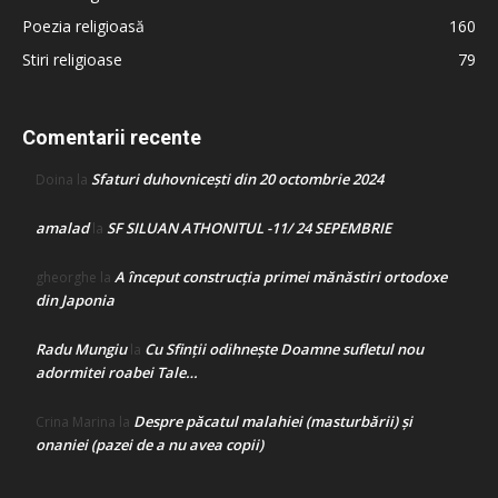
Poezia religioasă
160
Stiri religioase
79
Comentarii recente
Sfaturi duhovnicești din 20 octombrie 2024
Doina
la
amalad
SF SILUAN ATHONITUL -11/ 24 SEPEMBRIE
la
A început construcţia primei mănăstiri ortodoxe
gheorghe
la
din Japonia
Radu Mungiu
Cu Sfinții odihnește Doamne sufletul nou
la
adormitei roabei Tale…
Despre păcatul malahiei (masturbării) şi
Crina Marina
la
onaniei (pazei de a nu avea copii)