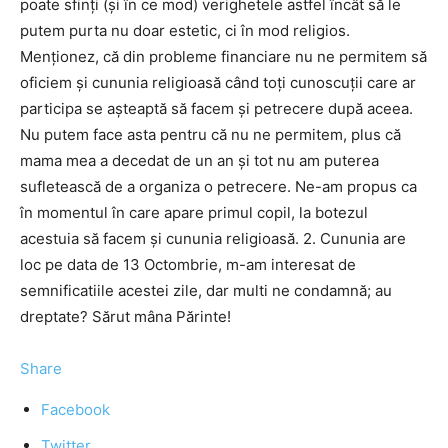
poate sfinți (și în ce mod) verighetele astfel încât să le
putem purta nu doar estetic, ci în mod religios.
Menționez, că din probleme financiare nu ne permitem să
oficiem și cununia religioasă când toți cunoscuții care ar
participa se așteaptă să facem și petrecere după aceea.
Nu putem face asta pentru că nu ne permitem, plus că
mama mea a decedat de un an și tot nu am puterea
sufletească de a organiza o petrecere. Ne-am propus ca
în momentul în care apare primul copil, la botezul
acestuia să facem și cununia religioasă. 2. Cununia are
loc pe data de 13 Octombrie, m-am interesat de
semnificatiile acestei zile, dar multi ne condamnă; au
dreptate? Sărut mâna Părinte!
Share
Facebook
Twitter