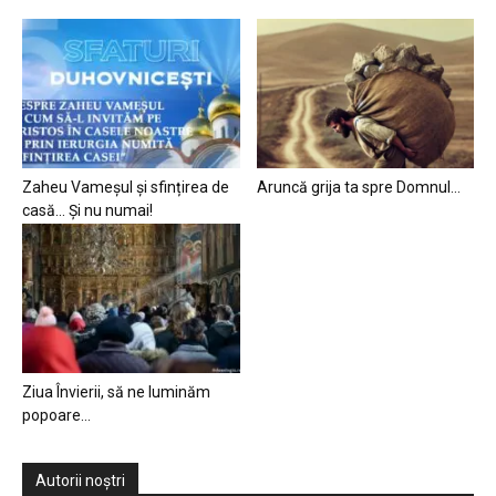
Zaheu Vameșul și sfințirea de
Aruncă grija ta spre Domnul…
casă… Și nu numai!
Ziua Învierii, să ne luminăm
popoare…
Autorii noștri