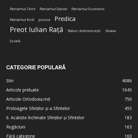
Patriarhul Chiril
Patriarhul Daniel
Patriarhul Ecumenic
Predica
Patriarhul Kirill
pictura
Preot Iulian Rață
Sfaturi duhovnicești;
Sinaxa
Școală
CATEGORIE POPULARĂ
Stiri
4086
Articole preluate
1645
Articole Ortodoxia.md
750
Proloagele Sfinților și a Sfintelor
455
6. Acatiste închinate Sfinților și Sfintelor
183
Rugăciuni
163
Fără categorie
160