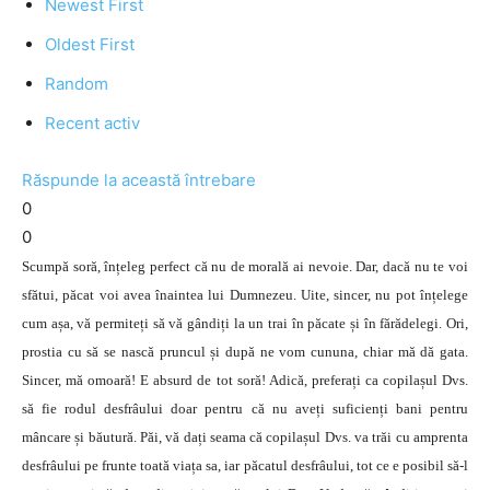
Newest First
Oldest First
Random
Recent activ
Răspunde la această întrebare
0
0
Scumpă soră, înțeleg perfect că nu de morală ai nevoie. Dar, dacă nu te voi
sfătui, păcat voi avea înaintea lui Dumnezeu. Uite, sincer, nu pot înțelege
cum așa, vă permiteți să vă gândiți la un trai în păcate și în fărădelegi. Ori,
prostia cu să se nască pruncul și după ne vom cununa, chiar mă dă gata.
Sincer, mă omoară! E absurd de tot soră! Adică, preferați ca copilașul Dvs.
să fie rodul desfrâului doar pentru că nu aveți suficienți bani pentru
mâncare și băutură. Păi, vă dați seama că copilașul Dvs. va trăi cu amprenta
desfrâului pe frunte toată viața sa, iar păcatul desfrâului, tot ce e posibil să-l