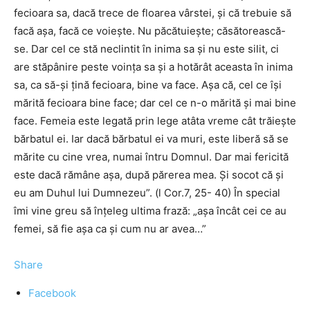
fecioara sa, dacă trece de floarea vârstei, şi că trebuie să
facă aşa, facă ce voieşte. Nu păcătuieşte; căsătorească-
se. Dar cel ce stă neclintit în inima sa şi nu este silit, ci
are stăpânire peste voinţa sa şi a hotărât aceasta în inima
sa, ca să-şi ţină fecioara, bine va face. Aşa că, cel ce îşi
mărită fecioara bine face; dar cel ce n-o mărită şi mai bine
face. Femeia este legată prin lege atâta vreme cât trăieşte
bărbatul ei. Iar dacă bărbatul ei va muri, este liberă să se
mărite cu cine vrea, numai întru Domnul. Dar mai fericită
este dacă rămâne aşa, după părerea mea. Şi socot că şi
eu am Duhul lui Dumnezeu”. (l Cor.7, 25- 40) În special
îmi vine greu să înțeleg ultima frază: „aşa încât cei ce au
femei, să fie aşa ca şi cum nu ar avea…”
Share
Facebook