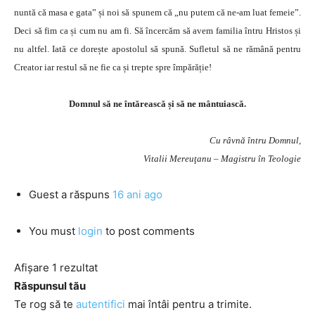
nuntă că masa e gata” și noi să spunem că „nu putem că ne-am luat femeie”.
Deci să fim ca și cum nu am fi. Să încercăm să avem familia întru Hristos și
nu altfel. Iată ce dorește apostolul să spună. Sufletul să ne rămână pentru
Creator iar restul să ne fie ca și trepte spre împărăție!
Domnul să ne întărească și să ne mântuiască.
Cu râvnă întru Domnul,
Vitalii Mereuţanu – Magistru în Teologie
Guest
a răspuns
16 ani ago
You must
login
to post comments
Afișare 1 rezultat
Răspunsul tău
Te rog să te
autentifici
mai întâi pentru a trimite.