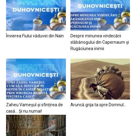
Învierea Fiului văduvei din Nain
Despre minunea vindecării
slăbănogului din Capernaum și
Rugăciunea inimii
Zaheu Vameșul și sfințirea de
Aruncă grija ta spre Domnul…
casă… Și nu numai!