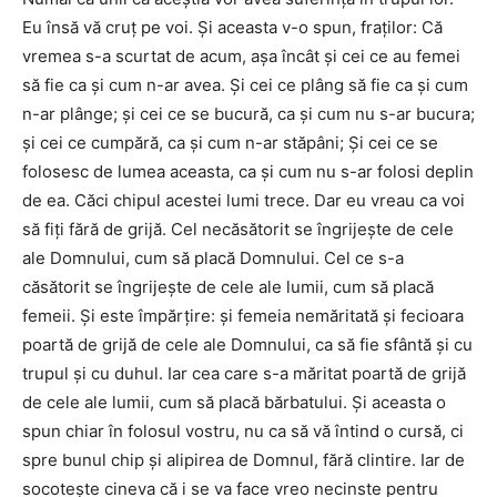
Eu însă vă cruţ pe voi. Şi aceasta v-o spun, fraţilor: Că
vremea s-a scurtat de acum, aşa încât şi cei ce au femei
să fie ca şi cum n-ar avea. Şi cei ce plâng să fie ca şi cum
n-ar plânge; şi cei ce se bucură, ca şi cum nu s-ar bucura;
şi cei ce cumpără, ca şi cum n-ar stăpâni; Şi cei ce se
folosesc de lumea aceasta, ca şi cum nu s-ar folosi deplin
de ea. Căci chipul acestei lumi trece. Dar eu vreau ca voi
să fiţi fără de grijă. Cel necăsătorit se îngrijeşte de cele
ale Domnului, cum să placă Domnului. Cel ce s-a
căsătorit se îngrijeşte de cele ale lumii, cum să placă
femeii. Şi este împărţire: şi femeia nemăritată şi fecioara
poartă de grijă de cele ale Domnului, ca să fie sfântă şi cu
trupul şi cu duhul. Iar cea care s-a măritat poartă de grijă
de cele ale lumii, cum să placă bărbatului. Şi aceasta o
spun chiar în folosul vostru, nu ca să vă întind o cursă, ci
spre bunul chip şi alipirea de Domnul, fără clintire. Iar de
socoteşte cineva că i se va face vreo necinste pentru