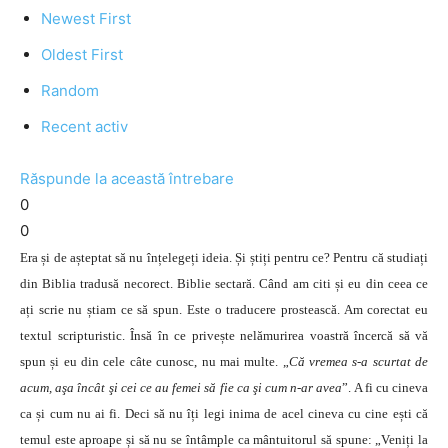
Newest First
Oldest First
Random
Recent activ
Răspunde la această întrebare
0
0
Era și de așteptat să nu înțelegeți ideia. Și știți pentru ce? Pentru că studiați
din Biblia tradusă necorect. Biblie sectară. Când am citi și eu din ceea ce
ați scrie nu știam ce să spun. Este o traducere prostească. Am corectat eu
textul scripturistic. Însă în ce privește nelămurirea voastră încercă să vă
spun și eu din cele câte cunosc, nu mai multe. „
Că vremea s-a scurtat de
acum, aşa încât şi cei ce au femei să fie ca şi cum n-ar avea
”. A fi cu cineva
ca și cum nu ai fi. Deci să nu îți legi inima de acel cineva cu cine ești că
temul este aproape și să nu se întâmple ca mântuitorul să spune: „Veniți la