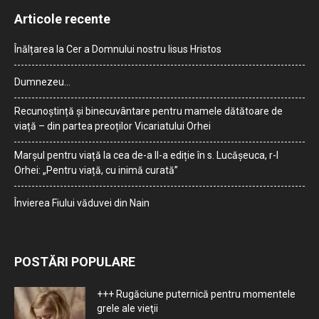
Articole recente
Înălțarea la Cer a Domnului nostru Iisus Hristos
Dumnezeu…
Recunoștință și binecuvântare pentru mamele dătătoare de
viață – din partea preoților Vicariatului Orhei
Marșul pentru viață la cea de-a II-a ediție în s. Lucășeuca, r-l
Orhei: „Pentru viață, cu inimă curată”
Învierea Fiului văduvei din Nain
POSTĂRI POPULARE
+++ Rugăciune puternică pentru momentele
grele ale vieţii