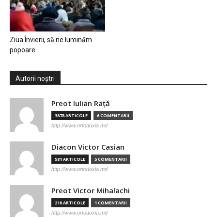
Ziua Învierii, să ne luminăm
popoare…
Autorii noștri
Preot Iulian Raţă
3878 ARTICOLE
6 COMENTARII
http://www.ortodoxia.md
Diacon Victor Casian
581 ARTICOLE
5 COMENTARII
http://www.ortodoxia.md
Preot Victor Mihalachi
210 ARTICOLE
1 COMENTARII
http://www.ortodoxia.md