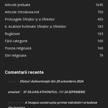
Articole preluate
1645
Articole Ortodoxia.md
750
Proloagele Sfinților și a Sfintelor
455
6. Acatiste închinate Sfinților și Sfintelor
183
Rugăciuni
163
Fără categorie
160
Poezia religioasă
160
Stiri religioase
79
Comentarii recente
Sfaturi duhovnicești din 20 octombrie 2024
Doina
la
amalad
SF SILUAN ATHONITUL -11/ 24 SEPEMBRIE
la
A început construcţia primei mănăstiri ortodoxe
gheorghe
la
din Japonia