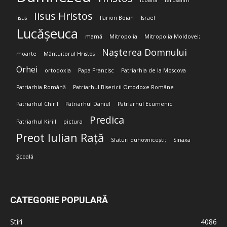
Icoana
Ierusalim
Iisus Hristos
Iisus
Ilarion Boian
Israel
Lucășeuca
mamă
Mitropolia
Mitropolia Moldovei;
Nașterea Domnului
moarte
Mântuitorul Hristos
Orhei
ortodoxia
Papa Francisc
Patriarhia de la Moscova
Patriarhia Română
Patriarhul Bisericii Ortodoxe Române
Patriarhul Chiril
Patriarhul Daniel
Patriarhul Ecumenic
Predica
Patriarhul Kirill
pictura
Preot Iulian Rață
Sfaturi duhovnicești;
Sinaxa
Școală
CATEGORIE POPULARĂ
Stiri
4086