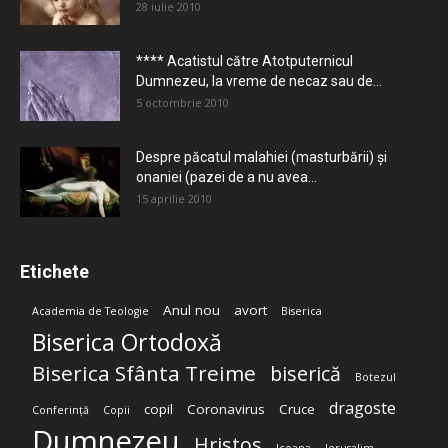
28 iulie 2010
**** Acatistul către Atotputernicul
Dumnezeu, la vreme de necaz sau de...
5 octombrie 2010
Despre păcatul malahiei (masturbării) şi
onaniei (pazei de a nu avea...
15 aprilie 2010
Etichete
Anul nou
avort
Academia de Teologie
Biserica
Biserica Ortodoxă
Biserica Sfânta Treime
biserică
Botezul
dragoste
copil
Coronavirus
Cruce
Conferință
Copii
Dumnezeu
Hristos