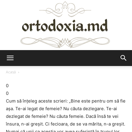
Ortodoxia.md
Acasă
0
0
Cum să înţeleg aceste scrieri: „Bine este pentru om să fie
aşa. Te-ai legat de femeie? Nu căuta dezlegare. Te-ai
dezlegat de femeie? Nu căuta femeie. Dacă însă te vei
însura, n-ai greşit. Ci fecioara, de se va mărita, n-a greşit.
Numai că unii ca aceştia vor avea suferinţă în trupul lor.