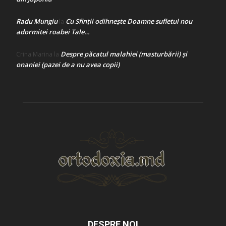
Radu Mungiu
Cu Sfinții odihnește Doamne sufletul nou
la
adormitei roabei Tale…
Despre păcatul malahiei (masturbării) şi
Crina Marina
la
onaniei (pazei de a nu avea copii)
DESPRE NOI