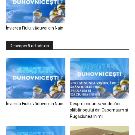
Învierea Fiului văduvei din Nain
Descoperă ortodoxia
Învierea Fiului văduvei din Nain
Despre minunea vindecării
slăbănogului din Capernaum și
Rugăciunea inimii