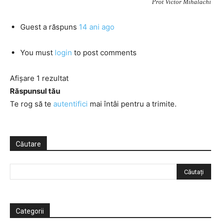
Prot Victor Mihalachi
Guest
a răspuns
14 ani ago
You must
login
to post comments
Afișare 1 rezultat
Răspunsul tău
Te rog să te
autentifici
mai întâi pentru a trimite.
Căutare
Categorii