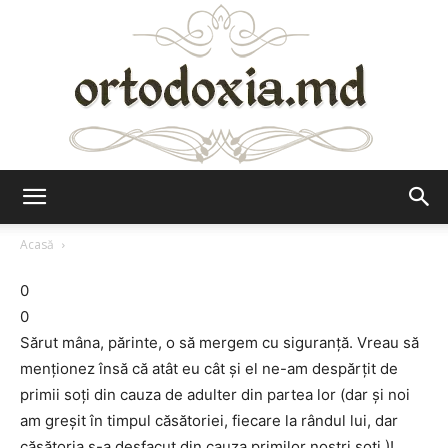
Ortodoxia.md
Acasă
0
0
Sărut mâna, părinte, o să mergem cu siguranţă. Vreau să
menţionez însă că atât eu cât şi el ne-am despărţit de
primii soţi din cauza de adulter din partea lor (dar şi noi
am greşit în timpul căsătoriei, fiecare la rândul lui, dar
căsătoria s-a desfacut din cauza primilor nostri soţi.)!