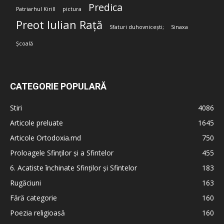
Predica
Patriarhul Kirill
pictura
Preot Iulian Rață
Sfaturi duhovnicești;
Sinaxa
Școală
CATEGORIE POPULARĂ
Stiri
4086
Articole preluate
1645
Articole Ortodoxia.md
750
Proloagele Sfinților și a Sfintelor
455
6. Acatiste închinate Sfinților și Sfintelor
183
Rugăciuni
163
Fără categorie
160
Poezia religioasă
160