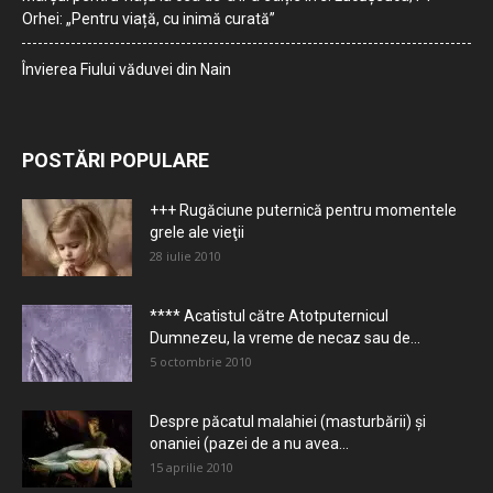
Orhei: „Pentru viață, cu inimă curată”
Învierea Fiului văduvei din Nain
POSTĂRI POPULARE
+++ Rugăciune puternică pentru momentele
grele ale vieţii
28 iulie 2010
**** Acatistul către Atotputernicul
Dumnezeu, la vreme de necaz sau de...
5 octombrie 2010
Despre păcatul malahiei (masturbării) şi
onaniei (pazei de a nu avea...
15 aprilie 2010