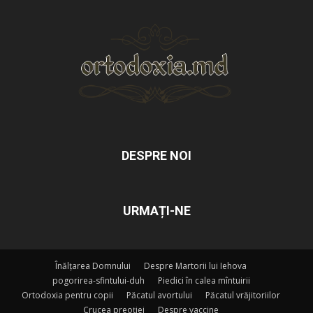
DESPRE NOI
URMAȚI-NE
Înălțarea Domnului
Despre Martorii lui Iehova
pogorirea-sfintului-duh
Piedici în calea mîntuirii
Ortodoxia pentru copii
Păcatul avortului
Păcatul vrăjitoriilor
Crucea preoției
Despre vaccine