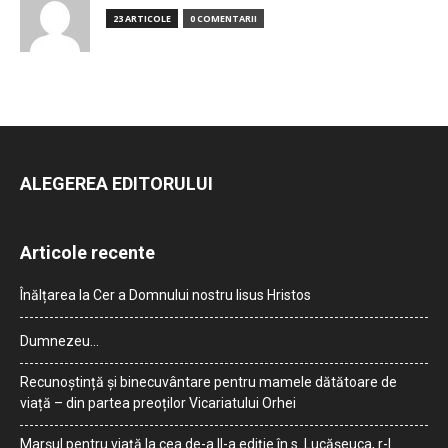
23 ARTICOLE
0 COMENTARII
ALEGEREA EDITORULUI
Articole recente
Înălțarea la Cer a Domnului nostru Iisus Hristos
Dumnezeu…
Recunoștință și binecuvântare pentru mamele dătătoare de
viață – din partea preoților Vicariatului Orhei
Marșul pentru viață la cea de-a II-a ediție în s. Lucășeuca, r-l