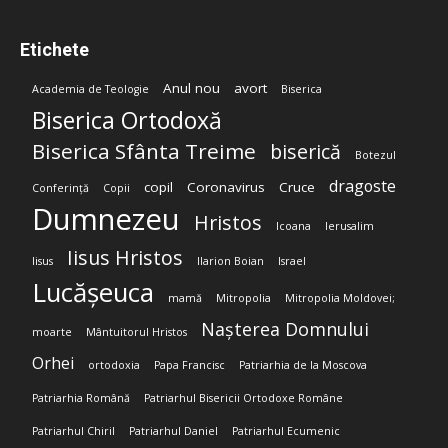
Etichete
Anul nou
avort
Academia de Teologie
Biserica
Biserica Ortodoxă
Biserica Sfânta Treime
biserică
Botezul
dragoste
copil
Coronavirus
Cruce
Conferință
Copii
Dumnezeu
Hristos
Icoana
Ierusalim
Iisus Hristos
Iisus
Ilarion Boian
Israel
Lucășeuca
mamă
Mitropolia
Mitropolia Moldovei;
Nașterea Domnului
moarte
Mântuitorul Hristos
Orhei
ortodoxia
Papa Francisc
Patriarhia de la Moscova
Patriarhia Română
Patriarhul Bisericii Ortodoxe Române
Patriarhul Chiril
Patriarhul Daniel
Patriarhul Ecumenic