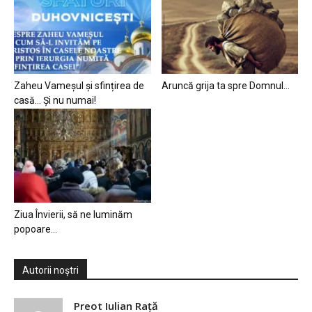
Zaheu Vameșul și sfințirea de
Aruncă grija ta spre Domnul…
casă… Și nu numai!
Ziua Învierii, să ne luminăm
popoare…
Autorii noștri
Preot Iulian Raţă