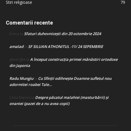
Stiri religioase
79
Comentarii recente
Sfaturi duhovnicești din 20 octombrie 2024
Doina
la
amalad
SF SILUAN ATHONITUL -11/ 24 SEPEMBRIE
la
A început construcţia primei mănăstiri ortodoxe
gheorghe
la
din Japonia
Radu Mungiu
Cu Sfinții odihnește Doamne sufletul nou
la
adormitei roabei Tale…
Despre păcatul malahiei (masturbării) şi
Crina Marina
la
onaniei (pazei de a nu avea copii)