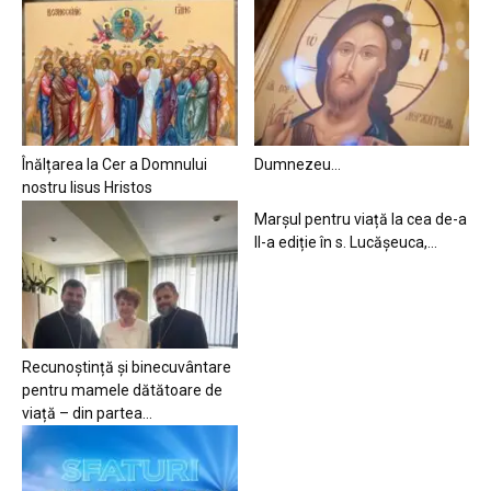
Înălțarea la Cer a Domnului
Dumnezeu…
nostru Iisus Hristos
Marșul pentru viață la cea de-a
II-a ediție în s. Lucășeuca,...
Recunoștință și binecuvântare
pentru mamele dătătoare de
viață – din partea...