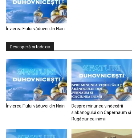
Învierea Fiului văduvei din Nain
Descoperă ortodoxia
Învierea Fiului văduvei din Nain
Despre minunea vindecării
slăbănogului din Capernaum și
Rugăciunea inimii