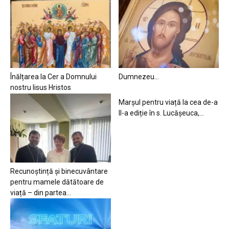
Înălțarea la Cer a Domnului
Dumnezeu…
nostru Iisus Hristos
Marșul pentru viață la cea de-a
II-a ediție în s. Lucășeuca,...
Recunoștință și binecuvântare
pentru mamele dătătoare de
viață – din partea...