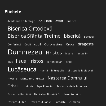
Etichete
Anul nou
avort
Academia de Teologie
Biserica
Biserica Ortodoxă
Biserica Sfânta Treime
biserică
Botezul
dragoste
copil
Coronavirus
Cruce
Conferință
Copii
Dumnezeu
Hristos
Icoana
Ierusalim
Iisus Hristos
Iisus
Ilarion Boian
Israel
Lucășeuca
mamă
Mitropolia
Mitropolia Moldovei;
Nașterea Domnului
moarte
Mântuitorul Hristos
Orhei
ortodoxia
Papa Francisc
Patriarhia de la Moscova
Patriarhia Română
Patriarhul Bisericii Ortodoxe Române
Patriarhul Chiril
Patriarhul Daniel
Patriarhul Ecumenic