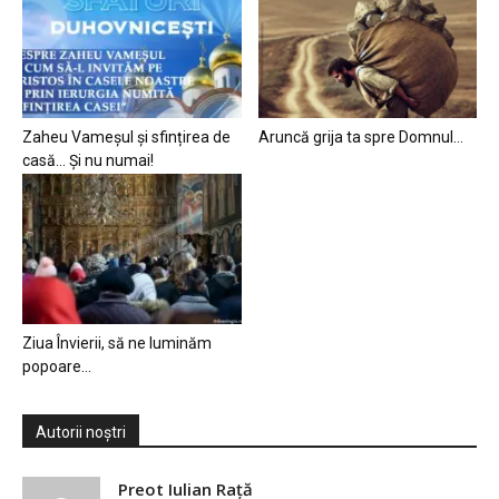
Zaheu Vameșul și sfințirea de
Aruncă grija ta spre Domnul…
casă… Și nu numai!
Ziua Învierii, să ne luminăm
popoare…
Autorii noștri
Preot Iulian Raţă