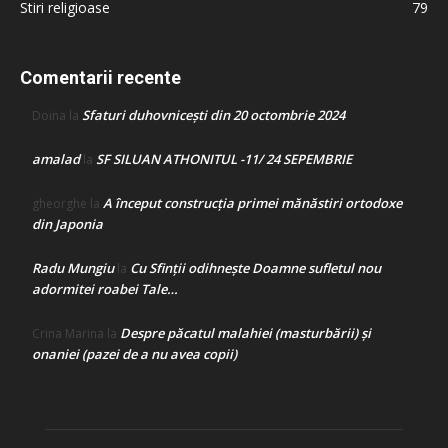
Stiri religioase
79
Comentarii recente
Sfaturi duhovnicești din 20 octombrie 2024
Doina
la
amalad
SF SILUAN ATHONITUL -11/ 24 SEPEMBRIE
la
A început construcţia primei mănăstiri ortodoxe
gheorghe
la
din Japonia
Radu Mungiu
Cu Sfinții odihnește Doamne sufletul nou
la
adormitei roabei Tale…
Despre păcatul malahiei (masturbării) şi
Crina Marina
la
onaniei (pazei de a nu avea copii)