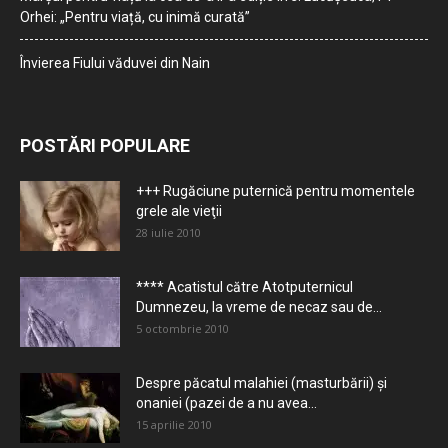
Orhei: „Pentru viață, cu inimă curată”
Învierea Fiului văduvei din Nain
POSTĂRI POPULARE
+++ Rugăciune puternică pentru momentele
grele ale vieţii
28 iulie 2010
**** Acatistul către Atotputernicul
Dumnezeu, la vreme de necaz sau de...
5 octombrie 2010
Despre păcatul malahiei (masturbării) şi
onaniei (pazei de a nu avea...
15 aprilie 2010