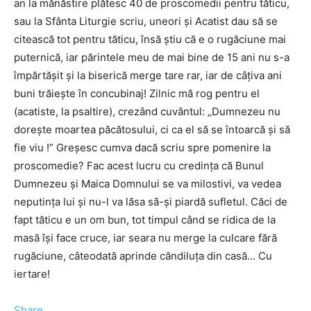
an la mănăstire plătesc 40 de proscomedii pentru tăticu,
sau la Sfânta Liturgie scriu, uneori și Acatist dau să se
citească tot pentru tăticu, însă știu că e o rugăciune mai
puternică, iar părintele meu de mai bine de 15 ani nu s-a
împărtășit și la biserică merge tare rar, iar de câțiva ani
buni trăiește în concubinaj! Zilnic mă rog pentru el
(acatiste, la psaltire), crezând cuvântul: „Dumnezeu nu
doreşte moartea păcătosului, ci ca el să se întoarcă şi să
fie viu !” Greșesc cumva dacă scriu spre pomenire la
proscomedie? Fac acest lucru cu credința că Bunul
Dumnezeu și Maica Domnului se va milostivi, va vedea
neputința lui și nu-l va lăsa să-şi piardă sufletul. Căci de
fapt tăticu e un om bun, tot timpul când se ridica de la
masă își face cruce, iar seara nu merge la culcare fără
rugăciune, câteodată aprinde căndiluța din casă… Cu
iertare!
Share