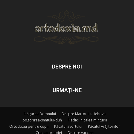
DESPRE NOI
URMAȚI-NE
Înălțarea Domnului
Despre Martorii lui Iehova
pogorirea-sfintului-duh
Piedici în calea mîntuirii
Ortodoxia pentru copii
Păcatul avortului
Păcatul vrăjitoriilor
Crucea preoției
Despre vaccine