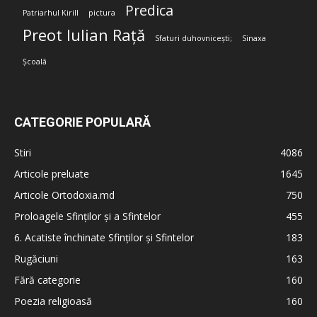
Predica
Patriarhul Kirill
pictura
Preot Iulian Rață
Sfaturi duhovnicești;
Sinaxa
Școală
CATEGORIE POPULARĂ
Stiri
4086
Articole preluate
1645
Articole Ortodoxia.md
750
Proloagele Sfinților și a Sfintelor
455
6. Acatiste închinate Sfinților și Sfintelor
183
Rugăciuni
163
Fără categorie
160
Poezia religioasă
160