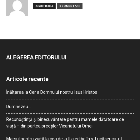
23 ARTICOLE
0 COMENTARII
ALEGEREA EDITORULUI
Articole recente
Înălțarea la Cer a Domnului nostru Iisus Hristos
Dumnezeu…
Recunoștință și binecuvântare pentru mamele dătătoare de
viață – din partea preoților Vicariatului Orhei
Marșul pentru viață la cea de-a II-a ediție în s. Lucășeuca, r-l