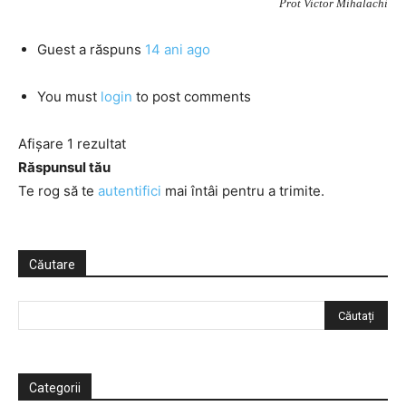
Prot Victor Mihalachi
Guest
a răspuns
14 ani ago
You must
login
to post comments
Afișare 1 rezultat
Răspunsul tău
Te rog să te
autentifici
mai întâi pentru a trimite.
Căutare
Categorii