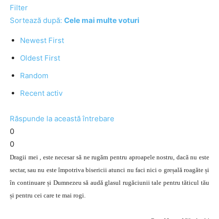
Filter
Sortează după:
Cele mai multe voturi
Newest First
Oldest First
Random
Recent activ
Răspunde la această întrebare
0
0
Dragii mei , este necesar să ne rugăm pentru aproapele nostru, dacă nu este
sectar, sau nu este împotriva bisericii atunci nu faci nici o greșală roagăte și
în continuare și Dumnezeu să audă glasul rugăciunii tale pentru tăticul tău
și pentru cei care te mai rogi.