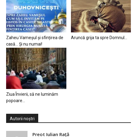
Zaheu Vameșul și sfințirea de
Aruncă grija ta spre Domnul…
casă… Și nu numai!
Ziua Învierii, să ne luminăm
popoare…
Autorii noștri
Preot Iulian Raţă