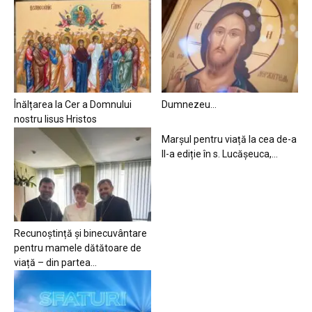
Înălțarea la Cer a Domnului
Dumnezeu…
nostru Iisus Hristos
Marșul pentru viață la cea de-a
II-a ediție în s. Lucășeuca,...
Recunoștință și binecuvântare
pentru mamele dătătoare de
viață – din partea...