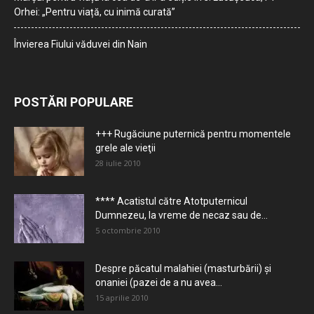
Orhei: „Pentru viață, cu inimă curată”
Învierea Fiului văduvei din Nain
POSTĂRI POPULARE
+++ Rugăciune puternică pentru momentele
grele ale vieţii
28 iulie 2010
**** Acatistul către Atotputernicul
Dumnezeu, la vreme de necaz sau de...
5 octombrie 2010
Despre păcatul malahiei (masturbării) şi
onaniei (pazei de a nu avea...
15 aprilie 2010