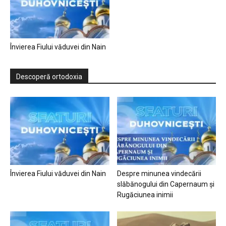
Învierea Fiului văduvei din Nain
Descoperă ortodoxia
Învierea Fiului văduvei din Nain
Despre minunea vindecării
slăbănogului din Capernaum și
Rugăciunea inimii