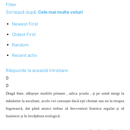
Filter
Sortează după:
Cele mai multe voturi
Newest First
Oldest First
Random
Recent activ
Răspunde la această întrebare
0
0
Dragă frate, sfârșește studiile primare , adica școala , și pe urmă mergi la
mănăstire la ascultare, acolo vei cunoaște dacă ești chemat sau nu la treapta
îngerească, dar până atunci trebue să frecventezi biserica regulat și să
înaintezi și în învățătura teologică.