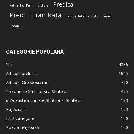
Predica
Patriarhul Kirill
pictura
Preot Iulian Rață
Sfaturi duhovnicești;
Sinaxa
Școală
CATEGORIE POPULARĂ
Stiri
4086
Articole preluate
1645
Articole Ortodoxia.md
750
Proloagele Sfinților și a Sfintelor
455
6. Acatiste închinate Sfinților și Sfintelor
183
Rugăciuni
163
Fără categorie
160
Poezia religioasă
160