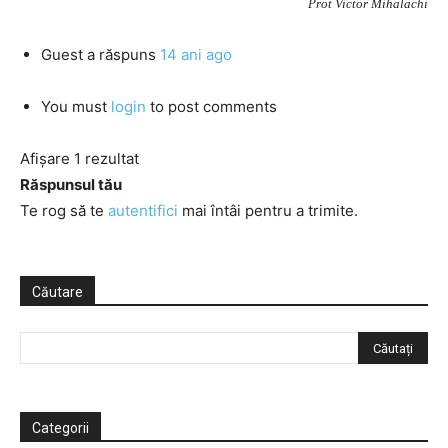
Prot Victor Mihalachi
Guest
a răspuns
14 ani ago
You must
login
to post comments
Afișare 1 rezultat
Răspunsul tău
Te rog să te
autentifici
mai întâi pentru a trimite.
Căutare
Categorii