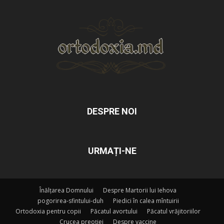
DESPRE NOI
URMAȚI-NE
Înălțarea Domnului
Despre Martorii lui Iehova
pogorirea-sfintului-duh
Piedici în calea mîntuirii
Ortodoxia pentru copii
Păcatul avortului
Păcatul vrăjitoriilor
Crucea preoției
Despre vaccine