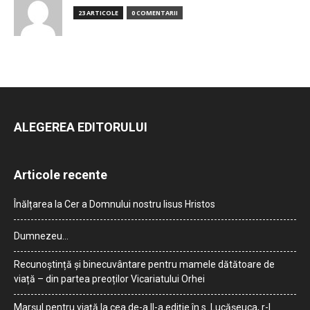
23 ARTICOLE
0 COMENTARII
ALEGEREA EDITORULUI
Articole recente
Înălțarea la Cer a Domnului nostru Iisus Hristos
Dumnezeu…
Recunoștință și binecuvântare pentru mamele dătătoare de
viață – din partea preoților Vicariatului Orhei
Marșul pentru viață la cea de-a II-a ediție în s. Lucășeuca, r-l