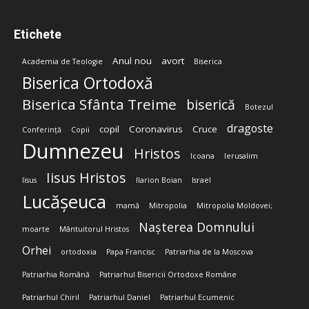
Etichete
Anul nou
avort
Academia de Teologie
Biserica
Biserica Ortodoxă
Biserica Sfânta Treime
biserică
Botezul
dragoste
copil
Coronavirus
Cruce
Conferință
Copii
Dumnezeu
Hristos
Icoana
Ierusalim
Iisus Hristos
Iisus
Ilarion Boian
Israel
Lucășeuca
mamă
Mitropolia
Mitropolia Moldovei;
Nașterea Domnului
moarte
Mântuitorul Hristos
Orhei
ortodoxia
Papa Francisc
Patriarhia de la Moscova
Patriarhia Română
Patriarhul Bisericii Ortodoxe Române
Patriarhul Chiril
Patriarhul Daniel
Patriarhul Ecumenic