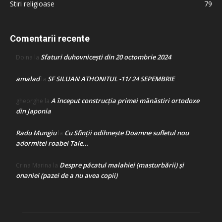
Stiri religioase
79
Comentarii recente
Sfaturi duhovnicești din 20 octombrie 2024
Doina
la
amalad
SF SILUAN ATHONITUL -11/ 24 SEPEMBRIE
la
A început construcţia primei mănăstiri ortodoxe
gheorghe
la
din Japonia
Radu Mungiu
Cu Sfinții odihnește Doamne sufletul nou
la
adormitei roabei Tale…
Despre păcatul malahiei (masturbării) şi
Crina Marina
la
onaniei (pazei de a nu avea copii)