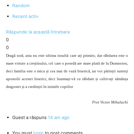
Random
Recent activ
Răspunde la această întrebare
0
0
Dragă soră, asta nu este ultima insultă care ați primito, dar răbdarea este o
mare virtute a creștinului, cel care o posedă are mare plată de la Dumnezeu,
deci familia este o mica și cea mai de vază biserică, iar voi părinții sunteți
apostolii acestei biserici, deci înarmați-vă cu răbdare și cultivați sămânța
dragostei și a credinței în inimile copiilor.
Prot Victor Mihalachi
Guest
a răspuns
14 ani ago
You must
login
to post comments