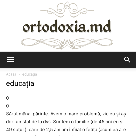
Ortodoxia.md
Acasă
educația
educația
0
0
Sărut mâna, părinte. Avem o mare problemă, zic eu și aș
dori un sfat de la dvs. Suntem o familie (de 45 ani eu şi
49 soțul ), care de 2,5 ani am înfiiat o fetiță (acum ea are