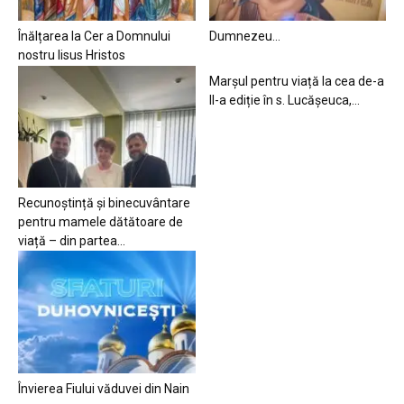
Înălțarea la Cer a Domnului
Dumnezeu…
nostru Iisus Hristos
Marșul pentru viață la cea de-a
II-a ediție în s. Lucășeuca,...
Recunoștință și binecuvântare
pentru mamele dătătoare de
viață – din partea...
Învierea Fiului văduvei din Nain