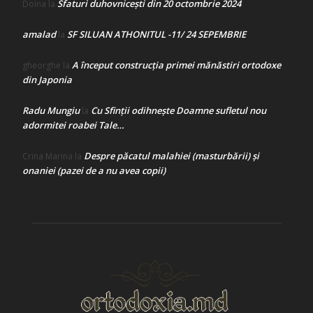
Sfaturi duhovnicești din 20 octombrie 2024
Doina
la
amalad
SF SILUAN ATHONITUL -11/ 24 SEPEMBRIE
la
A început construcţia primei mănăstiri ortodoxe
gheorghe
la
din Japonia
Radu Mungiu
Cu Sfinții odihnește Doamne sufletul nou
la
adormitei roabei Tale…
Despre păcatul malahiei (masturbării) şi
Crina Marina
la
onaniei (pazei de a nu avea copii)