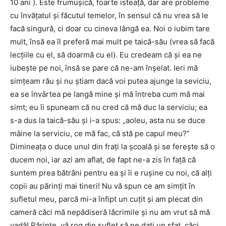
10 ani ). Este frumușică, foarte isteață, dar are probleme
cu învățatul și făcutul temelor, în sensul că nu vrea să le
facă singură, ci doar cu cineva lângă ea. Noi o iubim tare
mult, însă ea îl preferă mai mult pe taică-său (vrea să facă
lecțiile cu el, să doarmă cu el). Eu credeam că și ea ne
iubește pe noi, însă se pare că ne-am înșelat. Ieri mă
simțeam rău și nu știam dacă voi putea ajunge la seviciu,
ea se învârtea pe langă mine și mă întreba cum mă mai
simt; eu îi spuneam că nu cred că mă duc la serviciu; ea
s-a dus la taică-său și i-a spus: „aoleu, asta nu se duce
mâine la serviciu, ce mă fac, că stă pe capul meu?”
Dimineața o duce unul din frați la școală și se ferește să o
ducem noi, iar azi am aflat, de fapt ne-a zis în față că
suntem prea bătrâni pentru ea și îi e rușine cu noi, că alți
copii au părinți mai tineri! Nu vă spun ce am simțit în
sufletul meu, parcă mi-a înfipt un cuțit și am plecat din
cameră căci mă nepădiseră lăcrimile și nu am vrut să mă
vadă! Părinte, vă rog din suflet să ne dați un sfat, căci