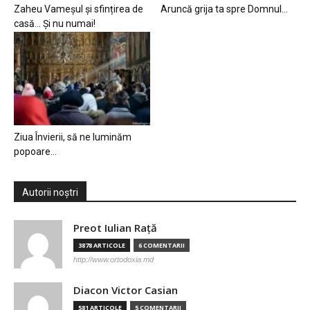
Zaheu Vameșul și sfințirea de
Aruncă grija ta spre Domnul…
casă… Și nu numai!
Ziua Învierii, să ne luminăm
popoare…
Autorii noștri
Preot Iulian Raţă
3878 ARTICOLE
6 COMENTARII
http://www.ortodoxia.md
Diacon Victor Casian
581 ARTICOLE
5 COMENTARII