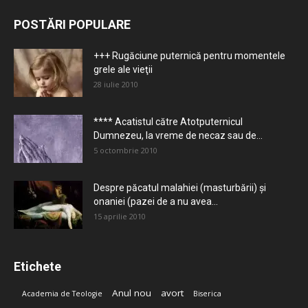
POSTĂRI POPULARE
+++ Rugăciune puternică pentru momentele
grele ale vieţii
28 iulie 2010
**** Acatistul către Atotputernicul
Dumnezeu, la vreme de necaz sau de...
5 octombrie 2010
Despre păcatul malahiei (masturbării) şi
onaniei (pazei de a nu avea...
15 aprilie 2010
Etichete
Anul nou
avort
Academia de Teologie
Biserica