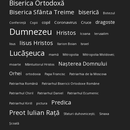
Biserica Ortodoxă
Biserica Sfânta Treime
biserică
Botezul
dragoste
copil
Coronavirus
Cruce
Conferință
Copii
Dumnezeu
Hristos
Icoana
Ierusalim
Iisus Hristos
Iisus
Ilarion Boian
Israel
Lucășeuca
mamă
Mitropolia
Mitropolia Moldovei;
Nașterea Domnului
moarte
Mântuitorul Hristos
Orhei
ortodoxia
Papa Francisc
Patriarhia de la Moscova
Patriarhia Română
Patriarhul Bisericii Ortodoxe Române
Patriarhul Chiril
Patriarhul Daniel
Patriarhul Ecumenic
Predica
Patriarhul Kirill
pictura
Preot Iulian Rață
Sfaturi duhovnicești;
Sinaxa
Școală