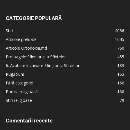
CATEGORIE POPULARĂ
Stiri
4086
Articole preluate
1645
Articole Ortodoxia.md
750
Proloagele Sfinților și a Sfintelor
455
6. Acatiste închinate Sfinților și Sfintelor
183
Rugăciuni
163
Fără categorie
160
Poezia religioasă
160
Stiri religioase
79
Comentarii recente