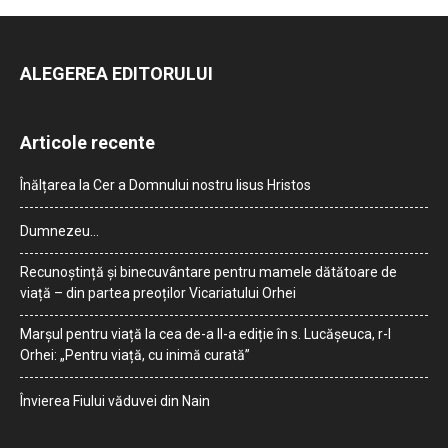
ALEGEREA EDITORULUI
Articole recente
Înălțarea la Cer a Domnului nostru Iisus Hristos
Dumnezeu…
Recunoștință și binecuvântare pentru mamele dătătoare de
viață – din partea preoților Vicariatului Orhei
Marșul pentru viață la cea de-a II-a ediție în s. Lucășeuca, r-l
Orhei: „Pentru viață, cu inimă curată”
Învierea Fiului văduvei din Nain