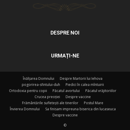
DESPRE NOI
URMAȚI-NE
Înălțarea Domnului
Despre Martorii lui Iehova
pogorirea-sfintului-duh
Piedici în calea mîntuirii
Ortodoxia pentru copii
Păcatul avortului
Păcatul vrăjitoriilor
Crucea preoției
Despre vaccine
Frământările sufletești ale tinerilor
Postul Mare
Învierea Domnului
Sa finisam impreuna biserica din lucaseuca
Despre vaccine
©