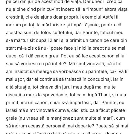
pe cei din jur de acest mod de viață. Dar uneori cred că
nu e bine cînd prin cuvînt încerc să le ”impun” altora viața
creștină, ci e de ajuns doar propriul exemplu! Astfel îi
îndrum pe toți la mărturisire și împărtășanie, pentru că
acestea sunt de folos sufletului, dar Părinte, tăticul meu
s-a mărturisit după 12 ani și a primit un canon pe care din
start mi-a zis că nu-l poate face și nici la preot nu se mai
duce, că-i dă canon greu! Pot eu să fac acest canon al lui
sau să vorbesc cu părintele?, Mă simt vinovată, căci tot
am insistat să meargă să vorbească cu părintele, că-i va fi
mai ușor, dar el continuă să trăiască în concubinaj. Iar în
altă situație, tot cineva din jurul meu după mai multe
discuții a mers la spovedanie, tot cam după 11 ani, și nu a
primit nici un canon, chiar s-a împărtășit, dar Părinte, eu
iarăși mă simt vinovată cumva, căci știu că a făcut păcate
grele (nu vreau să le menționez sunt multe și mari), cum
să îndrum această persoană mai departe? Poate să-și mai
mărturisească încă o dată păcatele la alt preot, doar se