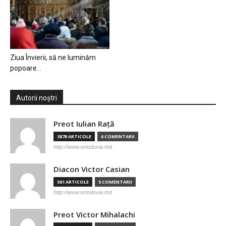
Ziua Învierii, să ne luminăm
popoare…
Autorii noștri
Preot Iulian Raţă
3878 ARTICOLE
6 COMENTARII
http://www.ortodoxia.md
Diacon Victor Casian
581 ARTICOLE
5 COMENTARII
http://www.ortodoxia.md
Preot Victor Mihalachi