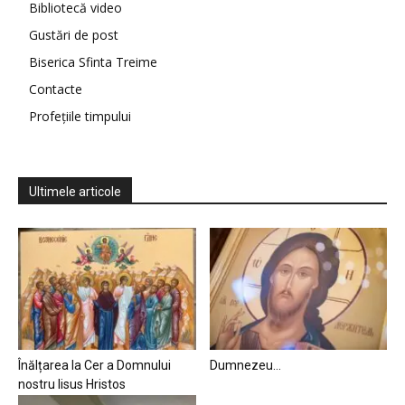
Bibliotecă video
Gustări de post
Biserica Sfinta Treime
Contacte
Profețiile timpului
Ultimele articole
Înălțarea la Cer a Domnului
Dumnezeu…
nostru Iisus Hristos