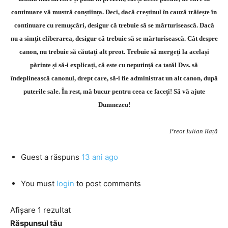
continuare vă mustră conștiința. Deci, dacă creștinul în cauză trăiește în
continuare cu remușcări, desigur că trebuie să se mărturisească. Dacă
nu a simțit eliberarea, desigur că trebuie să se mărturisească. Cât despre
canon, nu trebuie să căutați alt preot. Trebuie să mergeți la același
părinte și să-i explicați, că este cu neputință ca tatăl Dvs. să
îndeplinească canonul, drept care, să-i fie administrat un alt canon, după
puterile sale. În rest, mă bucur pentru ceea ce faceți! Să vă ajute
Dumnezeu!
Preot Iulian Rață
Guest
a răspuns
13 ani ago
You must
login
to post comments
Afișare 1 rezultat
Răspunsul tău