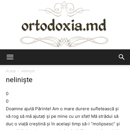
Ortodoxia.md
Acasă
neliniște
neliniște
0
0
Doamne ajută Părinte! Am o mare durere sufletească și
vă rog să mă ajutați și pe mine cu un sfat! Mă strădui să
duc o viață creștină și în același timp să-i ”molipsesc” și