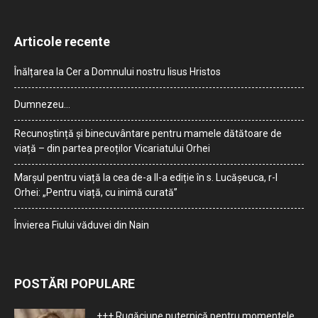
Articole recente
Înălțarea la Cer a Domnului nostru Iisus Hristos
Dumnezeu…
Recunoștință și binecuvântare pentru mamele dătătoare de
viață – din partea preoților Vicariatului Orhei
Marșul pentru viață la cea de-a II-a ediție în s. Lucășeuca, r-l
Orhei: „Pentru viață, cu inimă curată”
Învierea Fiului văduvei din Nain
POSTĂRI POPULARE
+++ Rugăciune puternică pentru momentele