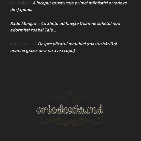
A început construcţia primei mănăstiri ortodoxe
gheorghe
la
din Japonia
Radu Mungiu
Cu Sfinții odihnește Doamne sufletul nou
la
adormitei roabei Tale…
Despre păcatul malahiei (masturbării) şi
Crina Marina
la
onaniei (pazei de a nu avea copii)