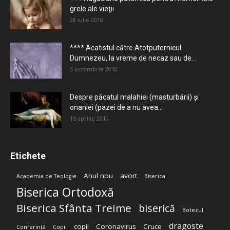
grele ale vieţii
28 iulie 2010
**** Acatistul către Atotputernicul
Dumnezeu, la vreme de necaz sau de...
5 octombrie 2010
Despre păcatul malahiei (masturbării) şi
onaniei (pazei de a nu avea...
15 aprilie 2010
Etichete
Anul nou
avort
Academia de Teologie
Biserica
Biserica Ortodoxă
Biserica Sfânta Treime
biserică
Botezul
dragoste
copil
Coronavirus
Cruce
Conferință
Copii