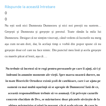
Răspunde la această întrebare
0
0
Nu ești soră nici Dumneata Dumnezeu și nici noi preoții nu suntem…
Greșești și Dumneata și greșește și preotul. Toate rămân la mila lui
Dumnezeu. Desigur că ne simțim vinovați, când vedem că lucrurile nu merg
așa cum ne-am dori, dar, în același timp o vorbă din popor spune că nu
greșește doar cel care nu face nimic. Din punctul meu însă și acela greșește
cu marele păcat al lenii, așa că….
Nu trebuie să încetezi să te rogi pentru persoanele pe care îi ajuți, să-i și
îndrumi în anumite momente ale vieții. Spre marea noastră durere, nu
în toate Bisericile Ortodoxe există școli de catehizare, care i-ar ajuta pe
oameni cu mai multă ușurință să se apropie de Dumnezeu! Iată de ce,
această responsabilitate trebuie să vo asumați. Cât privește cazurile
concrete elucidate de Dvs., se mărturisesc doar păcatele săvârșite de la
ultima mărturisire și până în prezent, cât și acele păcate, de care în