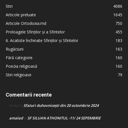
Stiri
4086
Articole preluate
1645
Articole Ortodoxia.md
750
Proloagele Sfinților și a Sfintelor
455
6. Acatiste închinate Sfinților și Sfintelor
183
Rugăciuni
163
Fără categorie
160
Poezia religioasă
160
Stiri religioase
79
Comentarii recente
Sfaturi duhovnicești din 20 octombrie 2024
Doina
la
amalad
SF SILUAN ATHONITUL -11/ 24 SEPEMBRIE
la