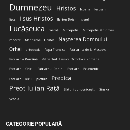
Dumnezeu
Hristos
Icoana
Ierusalim
Iisus Hristos
Iisus
Ilarion Boian
Israel
Lucășeuca
mamă
Mitropolia
Mitropolia Moldovei;
Nașterea Domnului
moarte
Mântuitorul Hristos
Orhei
ortodoxia
Papa Francisc
Patriarhia de la Moscova
Patriarhia Română
Patriarhul Bisericii Ortodoxe Române
Patriarhul Chiril
Patriarhul Daniel
Patriarhul Ecumenic
Predica
Patriarhul Kirill
pictura
Preot Iulian Rață
Sfaturi duhovnicești;
Sinaxa
Școală
CATEGORIE POPULARĂ