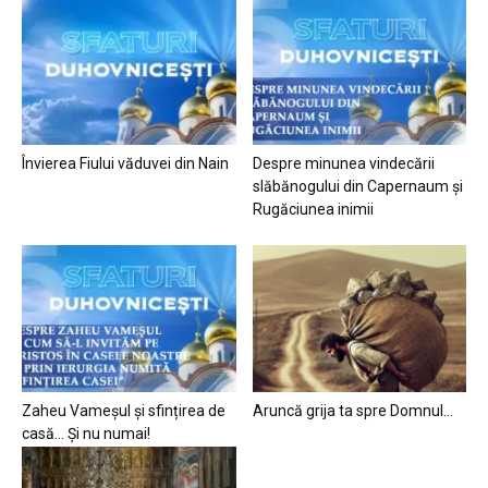
Învierea Fiului văduvei din Nain
Despre minunea vindecării
slăbănogului din Capernaum și
Rugăciunea inimii
Zaheu Vameșul și sfințirea de
Aruncă grija ta spre Domnul…
casă… Și nu numai!