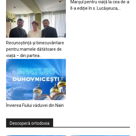
Marșul pentru viață la cea de-a
II-a ediție în s. Lucășeuca,...
Recunoștință și binecuvântare
pentru mamele dătătoare de
viață – din partea...
Învierea Fiului văduvei din Nain
Descoperă ortodoxia