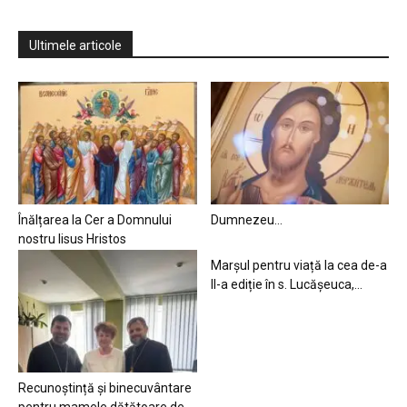
Ultimele articole
Înălțarea la Cer a Domnului
Dumnezeu…
nostru Iisus Hristos
Marșul pentru viață la cea de-a
II-a ediție în s. Lucășeuca,...
Recunoștință și binecuvântare