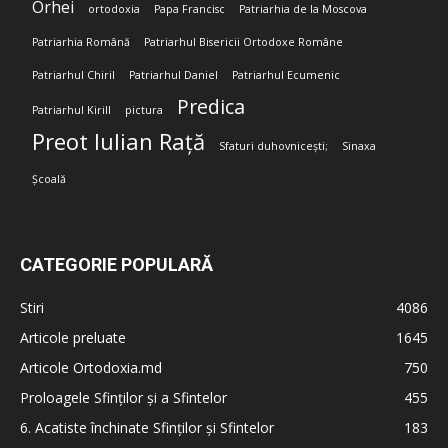
Orhei
ortodoxia
Papa Francisc
Patriarhia de la Moscova
Patriarhia Română
Patriarhul Bisericii Ortodoxe Române
Patriarhul Chiril
Patriarhul Daniel
Patriarhul Ecumenic
Predica
Patriarhul Kirill
pictura
Preot Iulian Rață
Sfaturi duhovnicești;
Sinaxa
Școală
CATEGORIE POPULARĂ
Stiri
4086
Articole preluate
1645
Articole Ortodoxia.md
750
Proloagele Sfinților și a Sfintelor
455
6. Acatiste închinate Sfinților și Sfintelor
183