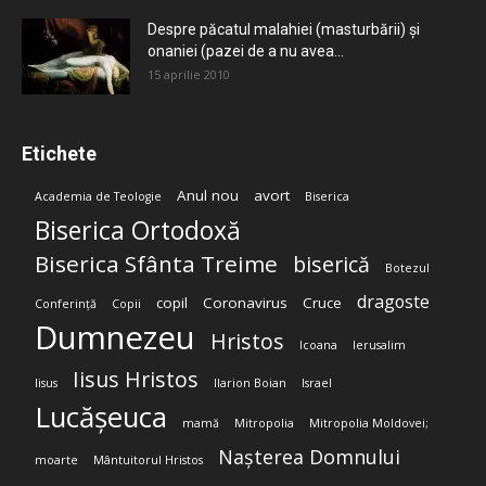
Despre păcatul malahiei (masturbării) şi
onaniei (pazei de a nu avea...
15 aprilie 2010
Etichete
Anul nou
avort
Academia de Teologie
Biserica
Biserica Ortodoxă
Biserica Sfânta Treime
biserică
Botezul
dragoste
copil
Coronavirus
Cruce
Conferință
Copii
Dumnezeu
Hristos
Icoana
Ierusalim
Iisus Hristos
Iisus
Ilarion Boian
Israel
Lucășeuca
mamă
Mitropolia
Mitropolia Moldovei;
Nașterea Domnului
moarte
Mântuitorul Hristos