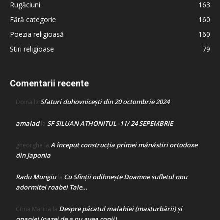
Rugăciuni
163
Fără categorie
160
Poezia religioasă
160
Stiri religioase
79
Comentarii recente
Sfaturi duhovnicești din 20 octombrie 2024
Doina
la
amalad
SF SILUAN ATHONITUL -11/ 24 SEPEMBRIE
la
A început construcţia primei mănăstiri ortodoxe
gheorghe
la
din Japonia
Radu Mungiu
Cu Sfinții odihnește Doamne sufletul nou
la
adormitei roabei Tale…
Despre păcatul malahiei (masturbării) şi
Crina Marina
la
onaniei (pazei de a nu avea copii)