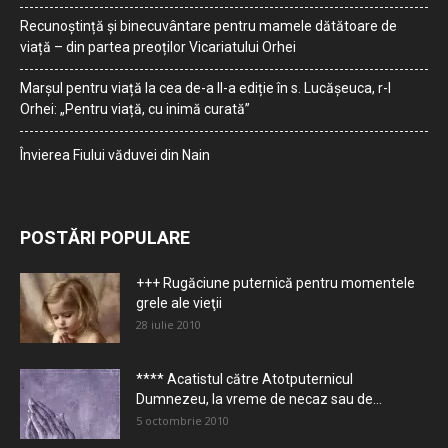
Recunoștință și binecuvântare pentru mamele dătătoare de
viață – din partea preoților Vicariatului Orhei
Marșul pentru viață la cea de-a II-a ediție în s. Lucășeuca, r-l
Orhei: „Pentru viață, cu inimă curată”
Învierea Fiului văduvei din Nain
POSTĂRI POPULARE
+++ Rugăciune puternică pentru momentele
grele ale vieţii
28 iulie 2010
**** Acatistul către Atotputernicul
Dumnezeu, la vreme de necaz sau de...
5 octombrie 2010