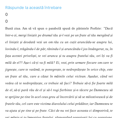
Răspunde la această întrebare
0
0
Bună ziua. Am să vă spun o parabolă spusă de părintele Porfirie:
”Dacă
într-o zi, mergi liniștit pe drumul tău și-l vezi pe un frate al tău mergând și
el liniștit și deodată vezi un om rău cu un cuțit aruncâdu-se asupra lui,
lovindu-l, trăgându-l de păr, rănindu-l și aruncându-l jos însângerat, tu, în
fața acestei priveliști, te vei arunca și tu asupra fratelui tău, ori îți va fi
milă de el?! Așa-i că-ți va fi milă? Ei, vezi, prin urmare fiecare om care te
jignește, care te vatămă, te ponegrește, te nedreptățește în orice chip, este
un frate al tău, care a căzut în mâinile celui viclean. Așadar, când vei
vedea că te nedreptățește, ce trebuie să faci? Trebuie să-ți fie foarte milă
de el, să-ți pară rău de el și să-l rogi fierbinte și-n tăcere pe Dumnezeu să
te sprijine pe tine în acel ceas greu al încercării și să se milostivească și de
fratele tău, cel care este victima diavolului celui prădător, iar Dumnezeu te
va ajuta și pe tine și pe frate. Căci de nu vei face aceasta ci dimpotrivă, te
vei mânia și tu împotriva fratelui, răspunzând agresiunii lui cu agresiune,