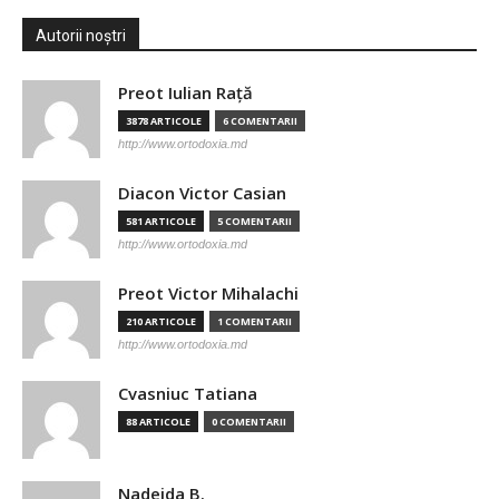
Autorii noștri
Preot Iulian Raţă
3878 ARTICOLE
6 COMENTARII
http://www.ortodoxia.md
Diacon Victor Casian
581 ARTICOLE
5 COMENTARII
http://www.ortodoxia.md
Preot Victor Mihalachi
210 ARTICOLE
1 COMENTARII
http://www.ortodoxia.md
Cvasniuc Tatiana
88 ARTICOLE
0 COMENTARII
Nadejda B.