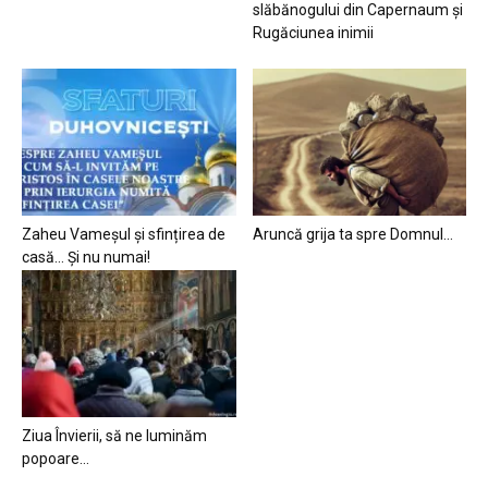
slăbănogului din Capernaum și
Rugăciunea inimii
Zaheu Vameșul și sfințirea de
Aruncă grija ta spre Domnul…
casă… Și nu numai!
Ziua Învierii, să ne luminăm
popoare…