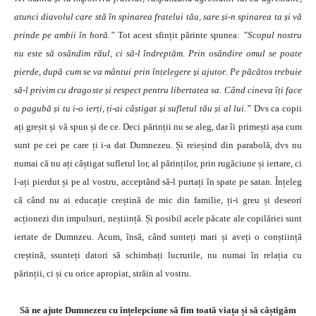
atunci diavolul care stă în spinarea fratelui tău, sare și-n spinarea ta și vă
prinde pe ambii în horă.”
Tot acest sfințit părinte spunea:
”Scopul nostru
nu este să osândim răul, ci să-l îndreptăm. Prin osândire omul se poate
pierde, după cum se va mântui prin înțelegere și ajutor. Pe păcătos trebuie
să-l privim cu dragoste și respect pentru libertatea sa. Când cineva îți face
o pagubă și tu i-o ierți, ți-ai câștigat și sufletul tău și al lui.”
Dvs ca copii
ați greșit și vă spun și de ce. Deci părinții nu se aleg, dar îi primești așa cum
sunt pe cei pe care ți i-a dat Dumnezeu. Și reieșind din parabolă, dvs nu
numai că nu ați câștigat sufletul lor, al părinților, prin rugăciune și iertare, ci
l-ați pierdut și pe al vostru, acceptând să-l purtați în spate pe satan. Înțeleg
că când nu ai educație creștină de mic din familie, ți-i greu și deseori
acționezi din impulsuri, neștiință. Și posibil acele păcate ale copilăriei sunt
iertate de Dumnzeu. Acum, însă, când sunteți mari și aveți o conștiință
creștină, ssunteți datori să schimbați lucrurile, nu numai în relația cu
părinții, ci și cu orice apropiat, străin al vostru.
Să ne ajute Dumnezeu cu înțelepciune să fim toată viața și să câștigăm