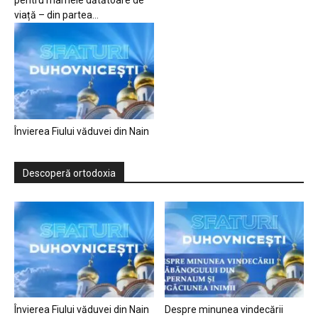
pentru mamele dătătoare de
viață – din partea...
Învierea Fiului văduvei din Nain
Descoperă ortodoxia
Învierea Fiului văduvei din Nain
Despre minunea vindecării