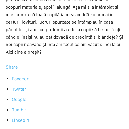
scopuri materiale, apoi îi alungă. Aşa mi s-a întâmplat şi
mie, pentru că toată copilăria mea am trăit-o numai în
certuri, lovituri, lucruri spurcate se întâmplau în casa
părinţilor şi apoi ce pretenţii au de la copii să fie perfecţi,
când ei înşişi nu au dat dovadă de credinţă şi blândeţe? Şi
noi copii neavând ştiinţă am făcut ce am văzut şi noi la ei.
Aici cine a greşit?
Share
Facebook
Twitter
Google+
Tumblr
LinkedIn