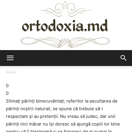
Ortodoxia.md
Acasă
0
0
Stimaţi părinţi binecuvântaţi; referitor la ascultarea de
părinţi noştrii naturali, se spune că trebuie să-i
respectam şi au pretenţii. Nu vreau să judec, dar unii
părinţi nici măcar nu îşi doresc să ajungă copiii lor bine
pentru că îi blesteamă şi se folosesc de ei numai în