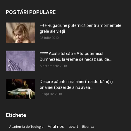
POSTĂRI POPULARE
+++ Rugăciune puternică pentru momentele
grele ale vieţii
28 iulie 2010
**** Acatistul către Atotputernicul
Dumnezeu, la vreme de necaz sau de...
5 octombrie 2010
Despre păcatul malahiei (masturbării) şi
onaniei (pazei de a nu avea...
15 aprilie 2010
Etichete
Anul nou
avort
Academia de Teologie
Biserica