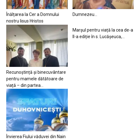
Înălțarea la Cer a Domnului
Dumnezeu…
nostru Iisus Hristos
Marșul pentru viață la cea de-a
II-a ediție în s. Lucășeuca,...
Recunoștință și binecuvântare
pentru mamele dătătoare de
viață – din partea...
Învierea Fiului văduvei din Nain