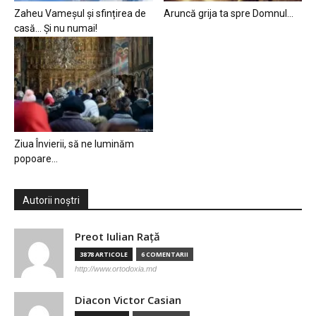
Zaheu Vameșul și sfințirea de
Aruncă grija ta spre Domnul…
casă… Și nu numai!
Ziua Învierii, să ne luminăm
popoare…
Autorii noștri
Preot Iulian Raţă
3878 ARTICOLE
6 COMENTARII
http://www.ortodoxia.md
Diacon Victor Casian