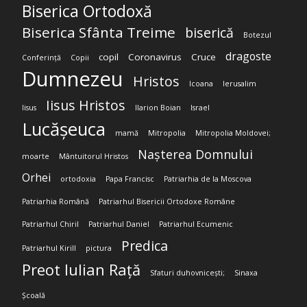
Biserica Ortodoxă
Biserica Sfânta Treime
biserică
Botezul
dragoste
copil
Coronavirus
Cruce
Conferință
Copii
Dumnezeu
Hristos
Icoana
Ierusalim
Iisus Hristos
Iisus
Ilarion Boian
Israel
Lucășeuca
mamă
Mitropolia
Mitropolia Moldovei;
Nașterea Domnului
moarte
Mântuitorul Hristos
Orhei
ortodoxia
Papa Francisc
Patriarhia de la Moscova
Patriarhia Română
Patriarhul Bisericii Ortodoxe Române
Patriarhul Chiril
Patriarhul Daniel
Patriarhul Ecumenic
Predica
Patriarhul Kirill
pictura
Preot Iulian Rață
Sfaturi duhovnicești;
Sinaxa
Școală