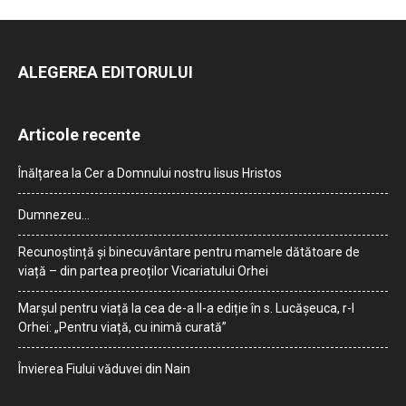
ALEGEREA EDITORULUI
Articole recente
Înălțarea la Cer a Domnului nostru Iisus Hristos
Dumnezeu…
Recunoștință și binecuvântare pentru mamele dătătoare de
viață – din partea preoților Vicariatului Orhei
Marșul pentru viață la cea de-a II-a ediție în s. Lucășeuca, r-l
Orhei: „Pentru viață, cu inimă curată”
Învierea Fiului văduvei din Nain