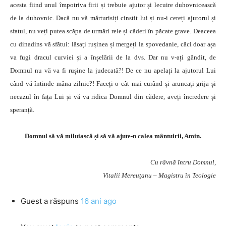
acesta fiind unul împotriva firii și trebuie ajutor și lecuire duhovnicească
de la duhovnic. Dacă nu vă mărturisiți cinstit lui și nu-i cereți ajutorul și
sfatul, nu veți putea scăpa de urmări rele și căderi în păcate grave. Deaceea
cu dinadins vă sfătui: lăsați rușinea și mergeți la spovedanie, căci doar așa
va fugi dracul curviei și a înșelării de la dvs. Dar nu v-ați gândit, de
Domnul nu vă va fi rușine la judecată?! De ce nu apelați la ajutorul Lui
când vă întinde mâna zilnic?! Faceți-o cât mai curând și aruncați grija și
necazul în fața Lui și vă va ridica Domnul din cădere, aveți încredere și
speranță.
Domnul să vă miluiască și să vă ajute-n calea mântuirii, Amin.
Cu râvnă întru Domnul,
Vitalii Mereuţanu – Magistru în Teologie
Guest
a răspuns
16 ani ago