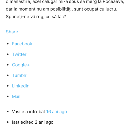
o mănăstire, acel călugăr mi-a spus să merg la Poceaeva,
dar la moment nu am posibilități, sunt ocupat cu lucru.
Spuneți-ne vă rog, ce să fac?
Share
Facebook
Twitter
Google+
Tumblr
LinkedIn
Mail
Vasile
a întrebat
16 ani ago
last edited 2 ani ago