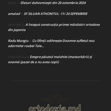
Sfaturi duhovnicești din 20 octombrie 2024
Doina
la
amalad
SF SILUAN ATHONITUL -11/ 24 SEPEMBRIE
la
A început construcţia primei mănăstiri ortodoxe
gheorghe
la
din Japonia
Radu Mungiu
Cu Sfinții odihnește Doamne sufletul nou
la
adormitei roabei Tale…
Despre păcatul malahiei (masturbării) şi
Crina Marina
la
onaniei (pazei de a nu avea copii)