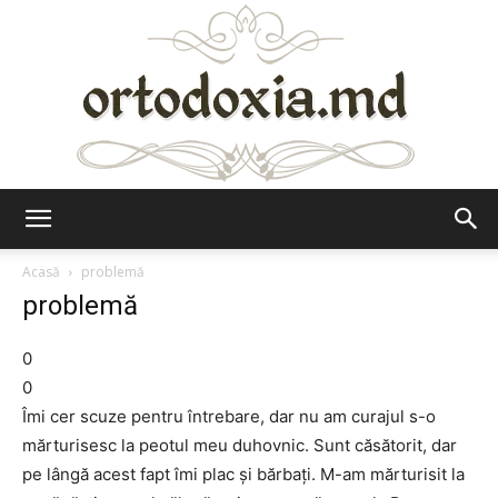
Ortodoxia.md
Acasă
problemă
problemă
0
0
Îmi cer scuze pentru întrebare, dar nu am curajul s-o
mărturisesc la peotul meu duhovnic. Sunt căsătorit, dar
pe lângă acest fapt îmi plac și bărbați. M-am mărturisit la