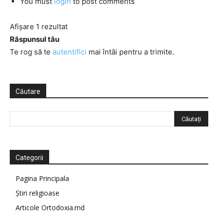
You must
login
to post comments
Afișare 1 rezultat
Răspunsul tău
Te rog să te
autentifici
mai întâi pentru a trimite.
Căutare
Categorii
Pagina Principala
Știri religioase
Articole Ortodoxia.md