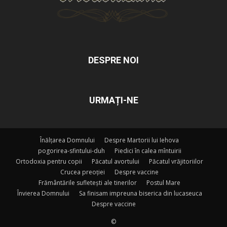
DESPRE NOI
URMAȚI-NE
Înălțarea Domnului
Despre Martorii lui Iehova
pogorirea-sfintului-duh
Piedici în calea mîntuirii
Ortodoxia pentru copii
Păcatul avortului
Păcatul vrăjitoriilor
Crucea preoției
Despre vaccine
Frământările sufletești ale tinerilor
Postul Mare
Învierea Domnului
Sa finisam impreuna biserica din lucaseuca
Despre vaccine
©