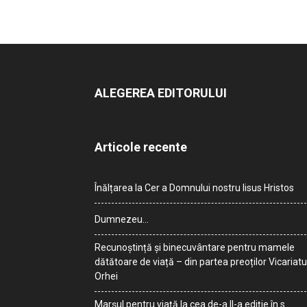
ALEGEREA EDITORULUI
Articole recente
Înălțarea la Cer a Domnului nostru Iisus Hristos
Dumnezeu…
Recunoștință și binecuvântare pentru mamele
dătătoare de viață – din partea preoților Vicariatu
Orhei
Marșul pentru viață la cea de-a II-a ediție în s.