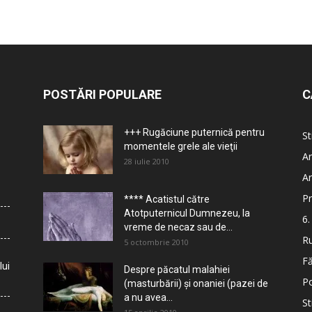
POSTĂRI POPULARE
C
+++ Rugăciune puternică pentru
St
momentele grele ale vieţii
Ar
28 iulie 2010
Ar
Pr
**** Acatistul către
Atotputernicul Dumnezeu, la
6.
vreme de necaz sau de...
Ru
5 octombrie 2010
Fă
lui
Despre păcatul malahiei
Po
(masturbării) şi onaniei (pazei de
a nu avea...
St