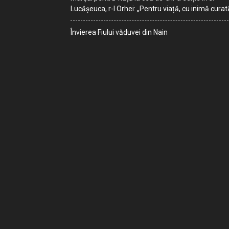
Lucășeuca, r-l Orhei: „Pentru viață, cu inimă curat
Învierea Fiului văduvei din Nain