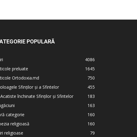
ATEGORIE POPULARĂ
iri
4086
ticole preluate
1645
ticole Ortodoxia.md
750
oloagele Sfinților și a Sfintelor
455
 Acatiste închinate Sfinților și Sfintelor
183
găciuni
163
ră categorie
160
ezia religioasă
160
iri religioase
79