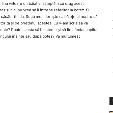
na viitoare un băiat și așteptăm cu drag acest
și nici nu vrea să îl întrebe referitor la botez. El
t căsătoriți, da. Soția mea dorește ca băiețelul nostru să
torită și de prietenul acestea. Eu v-am scris să vă
nunie? Poate acesta să blesteme și să fie afectat copilul
pruncului înainte sau după botez? Vă mulțumesc