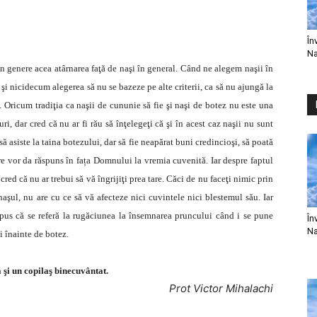
În
Na
şi în genere acea atârnarea faţă de naşi în general. Când ne alegem naşii în
 şi nicidecum alegerea să nu se bazeze pe alte criterii, ca să nu ajungă la
. Oricum tradiţia ca naşii de cununie să fie şi naşi de botez nu este una
ri, dar cred că nu ar fi rău să înţelegeţi că şi în acest caz naşii nu sunt
să asiste la taina botezului, dar să fie neapărat buni credincioşi, să poată
are vor da răspuns în fața Domnului la vremia cuvenită. Iar despre faptul
red că nu ar trebui să vă îngrijiţi prea tare. Căci de nu faceţi nimic prin
naşul, nu are cu ce să vă afecteze nici cuvintele nici blestemul său. Iar
upus că se referă la rugăciunea la însemnarea pruncului când i se pune
În
Na
i înainte de botez.
şi un copilaş binecuvântat.
Prot Victor Mihalachi