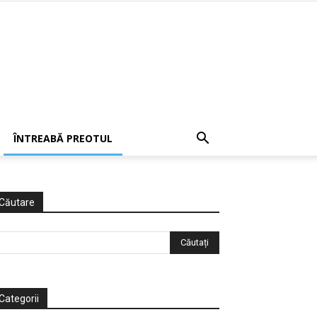
ÎNTREABĂ PREOTUL
Căutare
Categorii