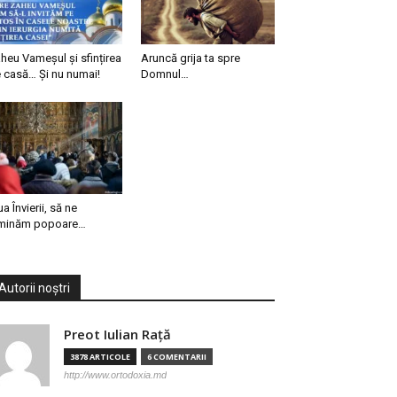
heu Vameșul și sfințirea
Aruncă grija ta spre
 casă… Și nu numai!
Domnul…
ua Învierii, să ne
minăm popoare…
Autorii noștri
Preot Iulian Raţă
3878 ARTICOLE
6 COMENTARII
http://www.ortodoxia.md