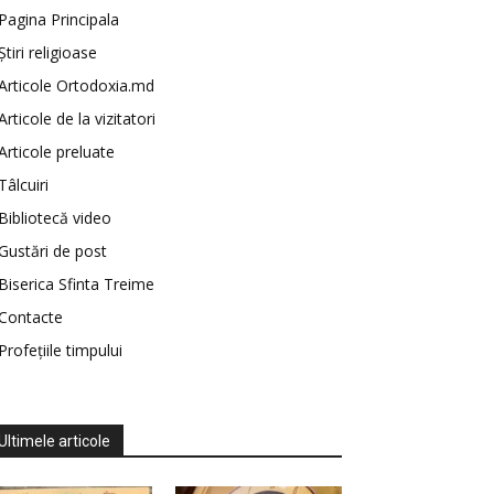
Pagina Principala
Știri religioase
Articole Ortodoxia.md
Articole de la vizitatori
Articole preluate
Tâlcuiri
Bibliotecă video
Gustări de post
Biserica Sfinta Treime
Contacte
Profețiile timpului
Ultimele articole