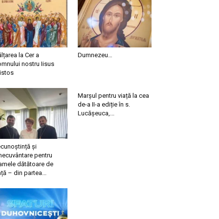
ălțarea la Cer a
Dumnezeu…
mnului nostru Iisus
istos
Marșul pentru viață la cea
de-a II-a ediție în s.
Lucășeuca,...
cunoștință și
necuvântare pentru
mele dătătoare de
ață – din partea...