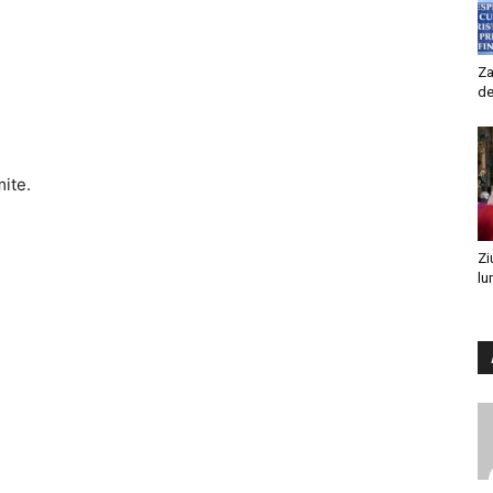
Za
de
mite.
Zi
lu