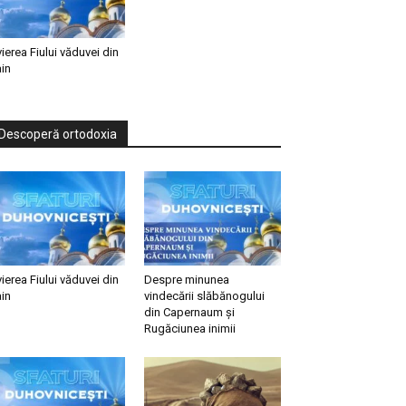
vierea Fiului văduvei din
in
Descoperă ortodoxia
vierea Fiului văduvei din
Despre minunea
in
vindecării slăbănogului
din Capernaum și
Rugăciunea inimii