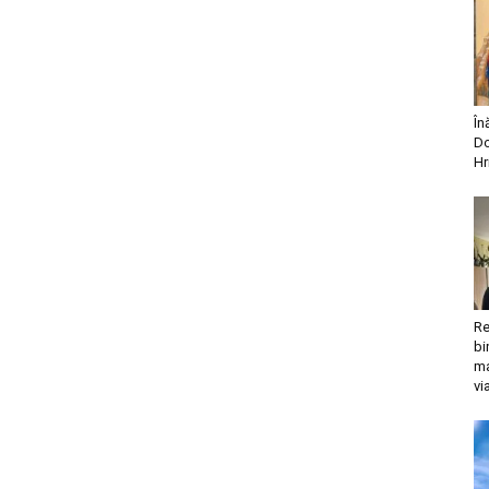
În
Do
Hr
Re
bi
ma
vi