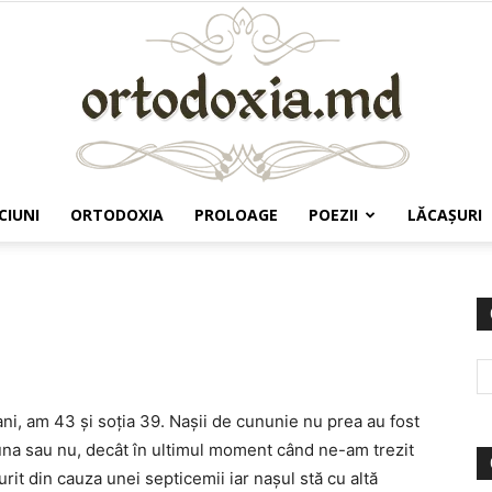
CIUNI
ORTODOXIA
PROLOAGE
POEZII
LĂCAŞURI
Ortodoxia.md
 ani, am 43 și soția 39. Nașii de cununie nu prea au fost
una sau nu, decât în ultimul moment când ne-am trezit
it din cauza unei septicemii iar nașul stă cu altă