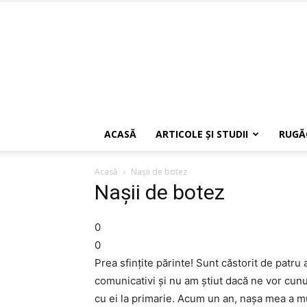
ACASĂ
ARTICOLE ŞI STUDII
RUGĂ
Acasă
Nașii de botez
Nașii de botez
0
0
Prea sfințite părinte! Sunt căstorit de patru
comunicativi și nu am știut dacă ne vor cun
cu ei la primarie. Acum un an, nașa mea a mur