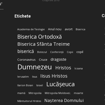
15 aprilie 2010
ă”
C
Etichete
Anul nou
avort
Academia de Teologie
Biserica
Biserica Ortodoxă
Biserica Sfânta Treime
biserică
copil
Botezul
Conferință
Copii
dragoste
Coronavirus
Cruce
Dumnezeu
Hristos
Icoana
Iisus Hristos
Ierusalim
Iisus
Lucășeuca
Ilarion Boian
Israel
mamă
Mitropolia
Mitropolia Moldovei;
moarte
Nașterea Domnului
Mântuitorul Hristos