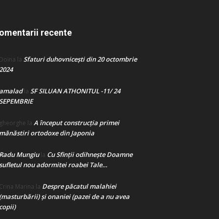
omentarii recente
Sfaturi duhovnicești din 20 octombrie
Doina
la
2024
amalad
SF SILUAN ATHONITUL -11/ 24
la
SEPEMBRIE
A început construcţia primei
gheorghe
la
mănăstiri ortodoxe din Japonia
Radu Mungiu
Cu Sfinții odihnește Doamne
la
sufletul nou adormitei roabei Tale…
Despre păcatul malahiei
Crina Marina
la
(masturbării) şi onaniei (pazei de a nu avea
copii)