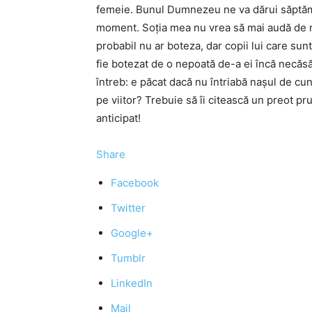
femeie. Bunul Dumnezeu ne va dărui săptămâ
moment. Soția mea nu vrea să mai audă de naș 
probabil nu ar boteza, dar copii lui care sun
fie botezat de o nepoată de-a ei încă necăsă
întreb: e păcat dacă nu întriabă nașul de cu
pe viitor? Trebuie să îi citească un preot 
anticipat!
Share
Facebook
Twitter
Google+
Tumblr
LinkedIn
Mail