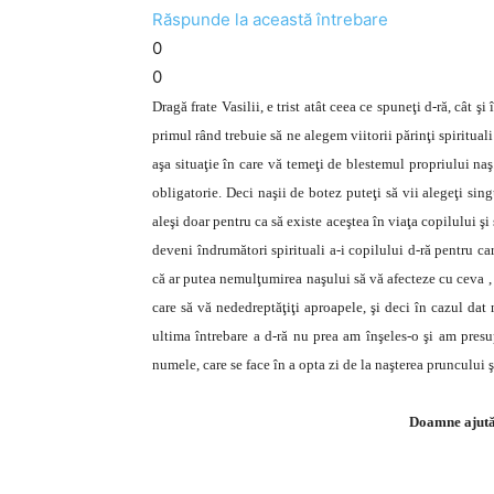
Răspunde la această întrebare
0
0
Dragă frate Vasilii, e trist atât ceea ce spuneţi d-ră, cât 
primul rând trebuie să ne alegem viitorii părinţi spirituali
aşa situaţie în care vă temeţi de blestemul propriului naş
obligatorie. Deci naşii de botez puteţi să vii alegeţi singu
aleşi doar pentru ca să existe aceştea în viaţa copilului şi 
deveni îndrumători spirituali a-i copilului d-ră pentru c
că ar putea nemulţumirea naşului să vă afecteze cu ceva , c
care să vă nededreptăţiţi aproapele, şi deci în cazul dat 
ultima întrebare a d-ră nu prea am înşeles-o şi am pres
numele, care se face în a opta zi de la naşterea pruncului ş
Doamne ajută 