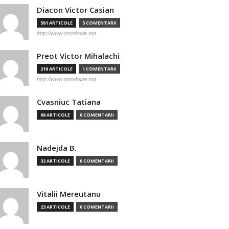
Diacon Victor Casian
581 ARTICOLE
5 COMENTARII
http://www.ortodoxia.md
Preot Victor Mihalachi
210 ARTICOLE
1 COMENTARII
http://www.ortodoxia.md
Cvasniuc Tatiana
88 ARTICOLE
0 COMENTARII
Nadejda B.
32 ARTICOLE
0 COMENTARII
Vitalii Mereutanu
23 ARTICOLE
0 COMENTARII