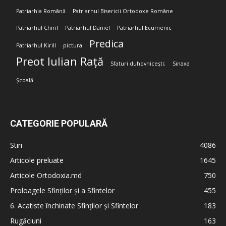
Patriarhia Română
Patriarhul Bisericii Ortodoxe Române
Patriarhul Chiril
Patriarhul Daniel
Patriarhul Ecumenic
Predica
Patriarhul Kirill
pictura
Preot Iulian Rață
Sfaturi duhovnicești;
Sinaxa
Școală
CATEGORIE POPULARĂ
Stiri
4086
Articole preluate
1645
Articole Ortodoxia.md
750
Proloagele Sfinților și a Sfintelor
455
6. Acatiste închinate Sfinților și Sfintelor
183
Rugăciuni
163