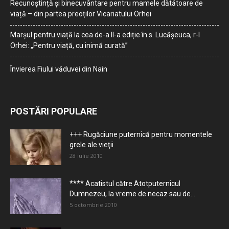
Recunoștință și binecuvântare pentru mamele dătătoare de
viață – din partea preoților Vicariatului Orhei
Marșul pentru viață la cea de-a II-a ediție în s. Lucășeuca, r-l
Orhei: „Pentru viață, cu inimă curată”
Învierea Fiului văduvei din Nain
POSTĂRI POPULARE
+++ Rugăciune puternică pentru momentele
grele ale vieţii
28 iulie 2010
**** Acatistul către Atotputernicul
Dumnezeu, la vreme de necaz sau de...
5 octombrie 2010