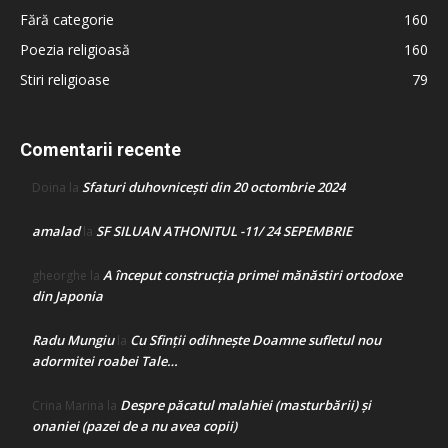
Fără categorie
160
Poezia religioasă
160
Stiri religioase
79
Comentarii recente
Sfaturi duhovnicești din 20 octombrie 2024
Doina
la
amalad
SF SILUAN ATHONITUL -11/ 24 SEPEMBRIE
la
A început construcţia primei mănăstiri ortodoxe
gheorghe
la
din Japonia
Radu Mungiu
Cu Sfinții odihnește Doamne sufletul nou
la
adormitei roabei Tale…
Despre păcatul malahiei (masturbării) şi
Crina Marina
la
onaniei (pazei de a nu avea copii)