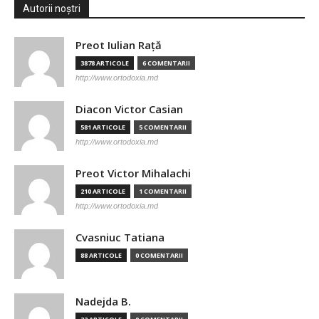
Autorii noștri
Preot Iulian Raţă
3878 ARTICOLE
6 COMENTARII
http://www.ortodoxia.md
Diacon Victor Casian
581 ARTICOLE
5 COMENTARII
http://www.ortodoxia.md
Preot Victor Mihalachi
210 ARTICOLE
1 COMENTARII
http://www.ortodoxia.md
Cvasniuc Tatiana
88 ARTICOLE
0 COMENTARII
Nadejda B.