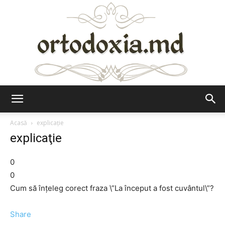
Ortodoxia.md
Acasă
explicaţie
explicaţie
0
0
Cum să înţeleg corect fraza \”La început a fost cuvântul\”?
Share