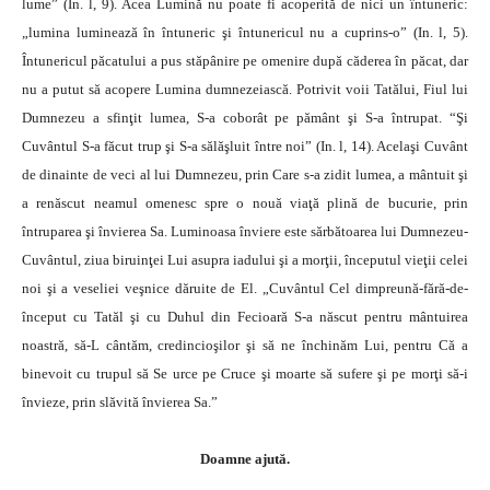
lume” (In. l, 9). Acea Lumină nu poate fi acoperită de nici un întuneric:
„lumina luminează în întuneric şi întunericul nu a cuprins-o” (In. l, 5).
Întunericul păcatului a pus stăpânire pe omenire după căderea în păcat, dar
nu a putut să acopere Lumina dumnezeiască. Potrivit voii Tatălui, Fiul lui
Dumnezeu a sfinţit lumea, S-a coborât pe pământ şi S-a întrupat. “Şi
Cuvântul S-a făcut trup şi S-a sălăşluit între noi” (In. l, 14). Acelaşi Cuvânt
de dinainte de veci al lui Dumnezeu, prin Care s-a zidit lumea, a mântuit şi
a renăscut neamul omenesc spre o nouă viaţă plină de bucurie, prin
întruparea şi învierea Sa. Luminoasa înviere este sărbătoarea lui Dumnezeu-
Cuvântul, ziua biruinţei Lui asupra iadului şi a morţii, începutul vieţii celei
noi şi a veseliei veşnice dăruite de El. „Cuvântul Cel dimpreună-fără-de-
început cu Tatăl şi cu Duhul din Fecioară S-a născut pentru mântuirea
noastră, să-L cântăm, credincioşilor şi să ne închinăm Lui, pentru Că a
binevoit cu trupul să Se urce pe Cruce şi moarte să sufere şi pe morţi să-i
învieze, prin slăvită învierea Sa.”
Doamne ajută.