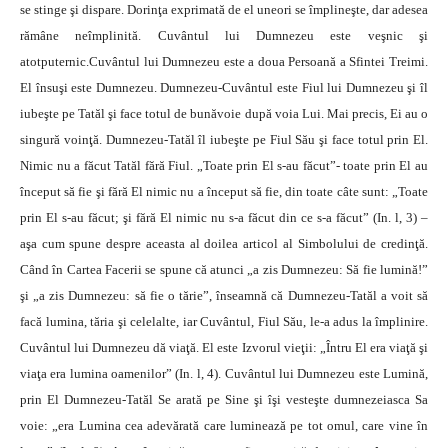
se stinge şi dispare. Dorinţa exprimată de el uneori se împlineşte, dar adesea
rămâne neîmplinită. Cuvântul lui Dumnezeu este veşnic şi
atotputernic.Cuvântul lui Dumnezeu este a doua Persoană a Sfintei Treimi.
El însuşi este Dumnezeu. Dumnezeu-Cuvântul este Fiul lui Dumnezeu şi îl
iubeşte pe Tatăl şi face totul de bunăvoie după voia Lui. Mai precis, Ei au o
singură voinţă. Dumnezeu-Tatăl îl iubeşte pe Fiul Său şi face totul prin El.
Nimic nu a făcut Tatăl fără Fiul. „Toate prin El s-au făcut”- toate prin El au
început să fie şi fără El nimic nu a început să fie, din toate câte sunt: „Toate
prin El s-au făcut; şi fără El nimic nu s-a făcut din ce s-a făcut” (In. l, 3) –
aşa cum spune despre aceasta al doilea articol al Simbolului de credinţă.
Când în Cartea Facerii se spune că atunci „a zis Dumnezeu: Să fie lumină!”
şi „a zis Dumnezeu: să fie o tărie”, înseamnă că Dumnezeu-Tatăl a voit să
facă lumina, tăria şi celelalte, iar Cuvântul, Fiul Său, le-a adus la împlinire.
Cuvântul lui Dumnezeu dă viaţă. El este Izvorul vieţii: „Întru El era viaţă şi
viaţa era lumina oamenilor” (In. l, 4). Cuvântul lui Dumnezeu este Lumină,
prin El Dumnezeu-Tatăl Se arată pe Sine şi îşi vesteşte dumnezeiasca Sa
voie: „era Lumina cea adevărată care luminează pe tot omul, care vine în