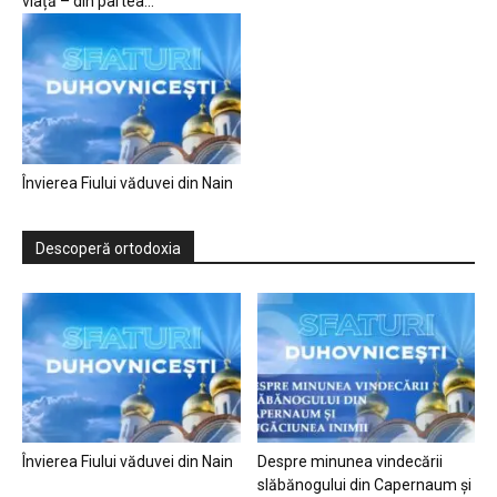
viață – din partea...
Învierea Fiului văduvei din Nain
Descoperă ortodoxia
Învierea Fiului văduvei din Nain
Despre minunea vindecării
slăbănogului din Capernaum și