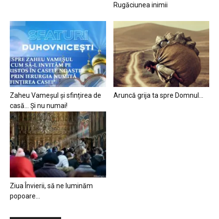
Rugăciunea inimii
Zaheu Vameșul și sfințirea de
Aruncă grija ta spre Domnul…
casă… Și nu numai!
Ziua Învierii, să ne luminăm
popoare…