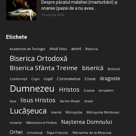
Despre păcatul malahiei (masturbării) şi
onaniei (pazei de a nu avea...
15 aprilie 2010
Etichete
Anul nou
avort
Academia de Teologie
Biserica
Biserica Ortodoxă
Biserica Sfânta Treime
biserică
Botezul
dragoste
copil
Coronavirus
Cruce
Conferință
Copii
Dumnezeu
Hristos
Icoana
Ierusalim
Iisus Hristos
Iisus
Ilarion Boian
Israel
Lucășeuca
mamă
Mitropolia
Mitropolia Moldovei;
Nașterea Domnului
moarte
Mântuitorul Hristos
Orhei
ortodoxia
Papa Francisc
Patriarhia de la Moscova