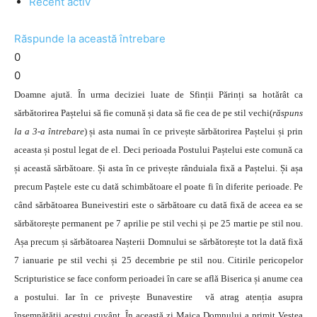
Recent activ
Răspunde la această întrebare
0
0
Doamne ajută. În urma deciziei luate de Sfinții Părinți sa hotărât ca
sărbătorirea Paștelui să fie comună și data să fie cea de pe stil vechi(
răspuns
la a 3-a întrebare
) și asta numai în ce privește sărbătorirea Paștelui și prin
aceasta și postul legat de el. Deci perioada Postului Paștelui este comună ca
și această sărbătoare. Și asta în ce privește rânduiala fixă a Paștelui. Și așa
precum Paștele este cu dată schimbătoare el poate fi în diferite perioade. Pe
când sărbătoarea Buneivestiri este o sărbătoare cu dată fixă de aceea ea se
sărbătorește permanent pe 7 aprilie pe stil vechi și pe 25 martie pe stil nou.
Așa precum și sărbătoarea Nașterii Domnului se sărbătorește tot la dată fixă
7 ianuarie pe stil vechi și 25 decembrie pe stil nou. Citirile pericopelor
Scripturistice se face conform perioadei în care se află Biserica și anume cea
a postului. Iar în ce privește Bunavestire vă atrag atenția asupra
însemnătății acestui cuvânt. În această zi Maica Domnului a primit Vestea