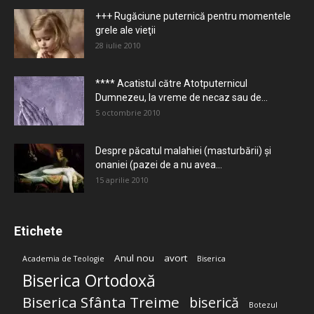
+++ Rugăciune puternică pentru momentele
grele ale vieţii
28 iulie 2010
**** Acatistul către Atotputernicul
Dumnezeu, la vreme de necaz sau de...
5 octombrie 2010
Despre păcatul malahiei (masturbării) şi
onaniei (pazei de a nu avea...
15 aprilie 2010
Etichete
Anul nou
avort
Academia de Teologie
Biserica
Biserica Ortodoxă
Biserica Sfânta Treime
biserică
Botezul