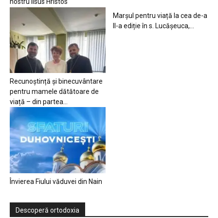
nostru Iisus Hristos
Marșul pentru viață la cea de-a
II-a ediție în s. Lucășeuca,...
Recunoștință și binecuvântare
pentru mamele dătătoare de
viață – din partea...
Învierea Fiului văduvei din Nain
Descoperă ortodoxia