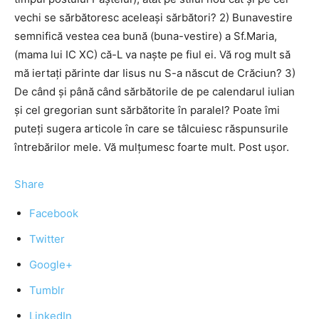
vechi se sărbătoresc aceleași sărbători? 2) Bunavestire
semnifică vestea cea bună (buna-vestire) a Sf.Maria,
(mama lui IC XC) că-L va naște pe fiul ei. Vă rog mult să
mă iertați părinte dar Iisus nu S-a născut de Crăciun? 3)
De când și până când sărbătorile de pe calendarul iulian
și cel gregorian sunt sărbătorite în paralel? Poate îmi
puteți sugera articole în care se tâlcuiesc răspunsurile
întrebărilor mele. Vă mulțumesc foarte mult. Post ușor.
Share
Facebook
Twitter
Google+
Tumblr
LinkedIn