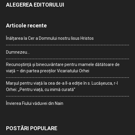
ALEGEREA EDITORULUI
Articole recente
Înălțarea la Cer a Domnului nostru Iisus Hristos
Dumnezeu…
Recunoștință și binecuvântare pentru mamele dătătoare de
viață – din partea preoților Vicariatului Orhei
Marșul pentru viață la cea de-a II-a ediție în s. Lucășeuca, r-l
Orhei: „Pentru viață, cu inimă curată”
Învierea Fiului văduvei din Nain
POSTĂRI POPULARE