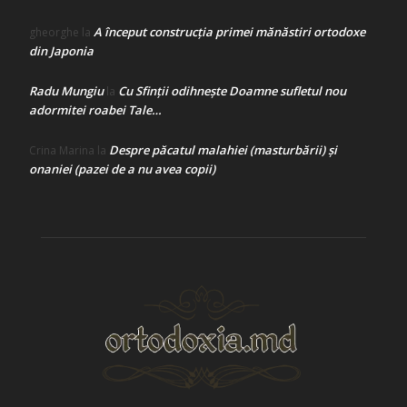
A început construcţia primei mănăstiri ortodoxe
gheorghe
la
din Japonia
Radu Mungiu
Cu Sfinții odihnește Doamne sufletul nou
la
adormitei roabei Tale…
Despre păcatul malahiei (masturbării) şi
Crina Marina
la
onaniei (pazei de a nu avea copii)