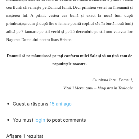
cea Bună că va naște pe Domnul lumii. Deci primirea vestei nu înseamnă și
nașterea lui. A primit vestea cea bună și exact la nouă luni după
primirea(așa cum și după fire o femeie poartă copilul său în burtă nouă luni)
adică pe 7 ianuarie pe stil vechi și pe 25 decembrie pe stil nou va avea loc
Nașterea Domnului nostru Iisus Hristos.
Domnul să ne mântuiască pe toți conform milei Sale și să nu țină cont de
neputințele noastre.
Cu râvnă întru Domnul,
Vitalii Mereuţanu – Magistru în Teologie
Guest
a răspuns
15 ani ago
You must
login
to post comments
Afișare 1 rezultat