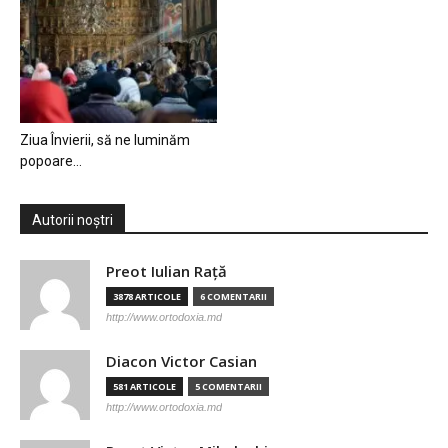
Ziua Învierii, să ne luminăm
popoare…
Autorii noștri
Preot Iulian Raţă
3878 ARTICOLE
6 COMENTARII
http://www.ortodoxia.md
Diacon Victor Casian
581 ARTICOLE
5 COMENTARII
http://www.ortodoxia.md