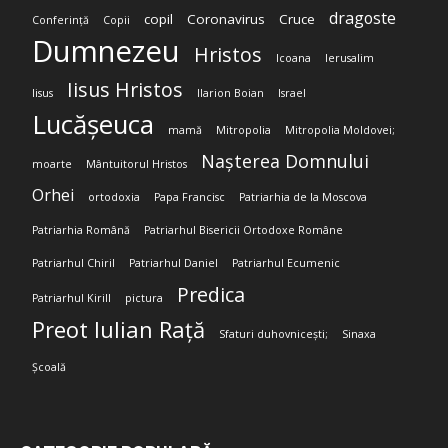
dragoste
copil
Coronavirus
Cruce
Conferință
Copii
Dumnezeu
Hristos
Icoana
Ierusalim
Iisus Hristos
Iisus
Ilarion Boian
Israel
Lucășeuca
mamă
Mitropolia
Mitropolia Moldovei;
Nașterea Domnului
moarte
Mântuitorul Hristos
Orhei
ortodoxia
Papa Francisc
Patriarhia de la Moscova
Patriarhia Română
Patriarhul Bisericii Ortodoxe Române
Patriarhul Chiril
Patriarhul Daniel
Patriarhul Ecumenic
Predica
Patriarhul Kirill
pictura
Preot Iulian Rață
Sfaturi duhovnicești;
Sinaxa
Școală