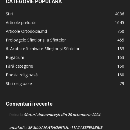
CATEGORIE POPULARĂ
Stiri
4086
Articole preluate
1645
Articole Ortodoxia.md
750
Proloagele Sfinților și a Sfintelor
455
6. Acatiste închinate Sfinților și Sfintelor
183
Rugăciuni
163
Fără categorie
160
Poezia religioasă
160
Stiri religioase
79
Comentarii recente
Sfaturi duhovnicești din 20 octombrie 2024
Doina
la
amalad
SF SILUAN ATHONITUL -11/ 24 SEPEMBRIE
la