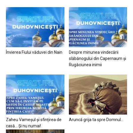
Învierea Fiului văduvei din Nain
Despre minunea vindecării
slăbănogului din Capernaum și
Rugăciunea inimii
Zaheu Vameșul și sfințirea de
Aruncă grija ta spre Domnul…
casă… Și nu numai!