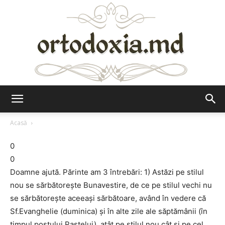
Ortodoxia.md
Acasă
0
0
Doamne ajută. Părinte am 3 întrebări: 1) Astăzi pe stilul
nou se sărbătorește Bunavestire, de ce pe stilul vechi nu
se sărbătorește aceeași sărbătoare, având în vedere că
Sf.Evanghelie (duminica) și în alte zile ale săptămânii (în
timpul postului Paștelui), atât pe stilul nou cât și pe cel