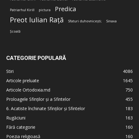
Predica
Patriarhul Kirill
pictura
Preot Iulian Rață
Sfaturi duhovnicești;
Sinaxa
Școală
CATEGORIE POPULARĂ
Stiri
4086
Articole preluate
1645
Articole Ortodoxia.md
750
Proloagele Sfinților și a Sfintelor
455
6. Acatiste închinate Sfinților și Sfintelor
183
Rugăciuni
163
Fără categorie
160
Poezia religioasă
160