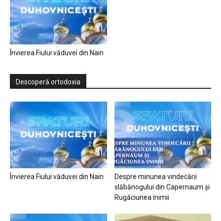
Învierea Fiului văduvei din Nain
Descoperă ortodoxia
Învierea Fiului văduvei din Nain
Despre minunea vindecării
slăbănogului din Capernaum și
Rugăciunea inimii