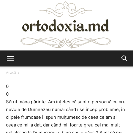
Ortodoxia.md
Acasă
0
0
Sărut mâna părinte. Am înțeles că sunt o persoană ce are
nevoie de Dumnezeu numai când i se încep probleme, în
clipele frumoase îi spun mulțumesc de ceea ce am și
ceea ce mi-a dat, dar când mii foarte greu cel mai mult
mă atrage la Dumnezeu: e bine sau e păcat? Simt că m-