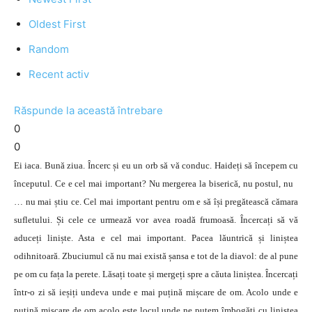
Oldest First
Random
Recent activ
Răspunde la această întrebare
0
0
Ei iaca. Bună ziua. Încerc și eu un orb să vă conduc. Haideți să începem cu
începutul. Ce e cel mai important? Nu mergerea la biserică, nu postul, nu
… nu mai știu ce. Cel mai important pentru om e să își pregătească cămara
sufletului. Și cele ce urmează vor avea roadă frumoasă. Încercați să vă
aduceți liniște. Asta e cel mai important. Pacea lăuntrică și liniștea
odihnitoară. Zbuciumul că nu mai există șansa e tot de la diavol: de al pune
pe om cu fața la perete. Lăsați toate și mergeți spre a căuta liniștea. Încercați
într-o zi să ieșiți undeva unde e mai puțină mișcare de om. Acolo unde e
puțină mișcare de om acolo este locul unde ne putem îmbogăți cu liniștea