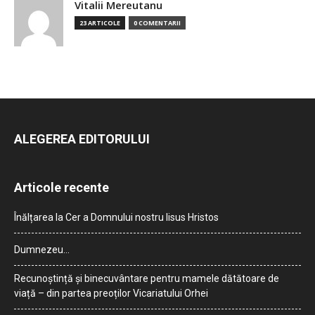
Vitalii Mereutanu
23 ARTICOLE
0 COMENTARII
ALEGEREA EDITORULUI
Articole recente
Înălțarea la Cer a Domnului nostru Iisus Hristos
Dumnezeu…
Recunoștință și binecuvântare pentru mamele dătătoare de
viață – din partea preoților Vicariatului Orhei