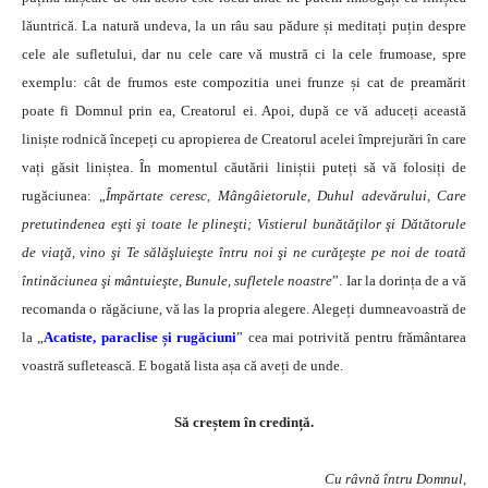
lăuntrică. La natură undeva, la un râu sau pădure și meditați puțin despre
cele ale sufletului, dar nu cele care vă mustră ci la cele frumoase, spre
exemplu: cât de frumos este compozitia unei frunze și cat de preamărit
poate fi Domnul prin ea, Creatorul ei. Apoi, după ce vă aduceți această
liniște rodnică începeți cu apropierea de Creatorul acelei împrejurări în care
vați găsit liniștea. În momentul căutării liniștii puteți să vă folosiți de
rugăciunea: „
Împărtate ceresc, Mângâietorule, Duhul adevărului, Care
pretutindenea eşti şi toate le plineşti; Vistierul bunătăţilor şi Dătătorule
de viaţă, vino şi Te sălăşluieşte întru noi şi ne curăţeşte pe noi de toată
întinăciunea şi mântuieşte, Bunule, sufletele noastre
”. Iar la dorința de a vă
recomanda o răgăciune, vă las la propria alegere. Alegeți dumneavoastră de
la „
Acatiste, paraclise și rugăciuni
” cea mai potrivită pentru frământarea
voastră sufletească. E bogată lista așa că aveți de unde.
Să creștem în credință.
Cu râvnă întru Domnul,