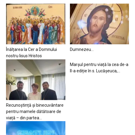
Înălțarea la Cer a Domnului
Dumnezeu…
nostru Iisus Hristos
Marșul pentru viață la cea de-a
II-a ediție în s. Lucășeuca,...
Recunoștință și binecuvântare
pentru mamele dătătoare de
viață – din partea...