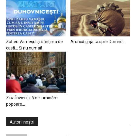
Zaheu Vameșul și sfințirea de
Aruncă grija ta spre Domnul…
casă… Și nu numai!
Ziua Învierii, să ne luminăm
popoare…
Autorii noștri