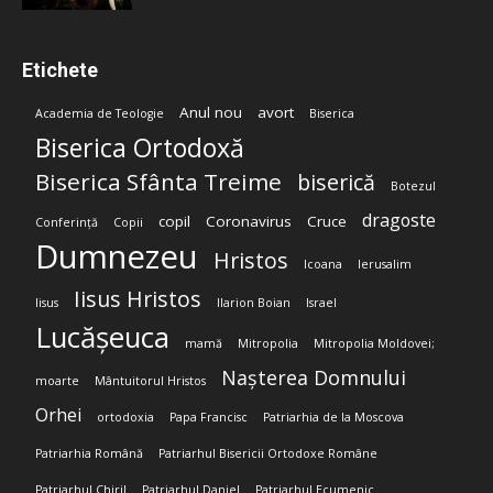
Etichete
Anul nou
avort
Academia de Teologie
Biserica
Biserica Ortodoxă
Biserica Sfânta Treime
biserică
Botezul
dragoste
copil
Coronavirus
Cruce
Conferință
Copii
Dumnezeu
Hristos
Icoana
Ierusalim
Iisus Hristos
Iisus
Ilarion Boian
Israel
Lucășeuca
mamă
Mitropolia
Mitropolia Moldovei;
Nașterea Domnului
moarte
Mântuitorul Hristos
Orhei
ortodoxia
Papa Francisc
Patriarhia de la Moscova
Patriarhia Română
Patriarhul Bisericii Ortodoxe Române
Patriarhul Chiril
Patriarhul Daniel
Patriarhul Ecumenic