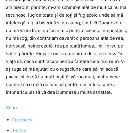
am pierdut, părinte, m-am schimbat atât de mult că nu mă
recunosc, fug de toate și de toți și fug acolo unde să mă
înțeleagă fug la biserică și nu ajung, simt că Dumnezeu
nu mă va ierta, și nu fac nimic pentru aceasta, nu postesc,
nu mă rog, din contra am devenit o persoană atât de rea,
nervoasă, neîncrezută, rea pe toată lumea…mi-i greu pe
suflet părinte. Fiecare om are menirea de a face ceva în
viața sa, dacă sunt făcută pentru faptele cele mai rele? V-
aș ruga să mă ajutați cu o rugăciune care să-mi aducă
pacea, și eu să fiu mai liniștită, vă rog mult, mulțumesc
(sunteți ca o rază de lumină pentru noi, într-o lume a
întunericului) să vă dea Dumnezeu multă sănătate.
Share
Facebook
Twitter