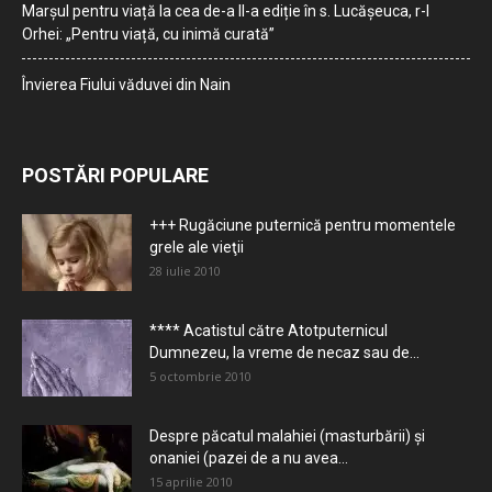
Marșul pentru viață la cea de-a II-a ediție în s. Lucășeuca, r-l
Orhei: „Pentru viață, cu inimă curată”
Învierea Fiului văduvei din Nain
POSTĂRI POPULARE
+++ Rugăciune puternică pentru momentele
grele ale vieţii
28 iulie 2010
**** Acatistul către Atotputernicul
Dumnezeu, la vreme de necaz sau de...
5 octombrie 2010
Despre păcatul malahiei (masturbării) şi
onaniei (pazei de a nu avea...
15 aprilie 2010