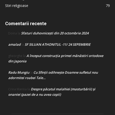
Stiri religioase
79
Comentarii recente
Sfaturi duhovnicești din 20 octombrie 2024
Doina
la
amalad
SF SILUAN ATHONITUL -11/ 24 SEPEMBRIE
la
A început construcţia primei mănăstiri ortodoxe
gheorghe
la
din Japonia
Radu Mungiu
Cu Sfinții odihnește Doamne sufletul nou
la
adormitei roabei Tale…
Despre păcatul malahiei (masturbării) şi
Crina Marina
la
onaniei (pazei de a nu avea copii)