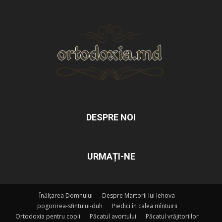
DESPRE NOI
URMAȚI-NE
Înălțarea Domnului
Despre Martorii lui Iehova
pogorirea-sfintului-duh
Piedici în calea mîntuirii
Ortodoxia pentru copii
Păcatul avortului
Păcatul vrăjitoriilor