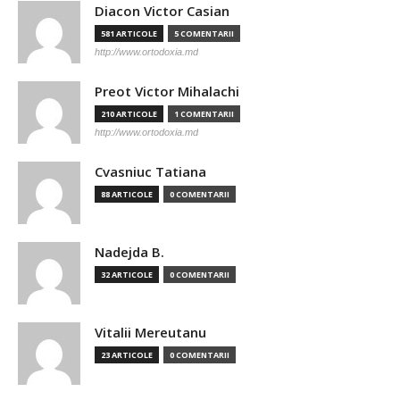
Diacon Victor Casian
581 ARTICOLE
5 COMENTARII
http://www.ortodoxia.md
Preot Victor Mihalachi
210 ARTICOLE
1 COMENTARII
http://www.ortodoxia.md
Cvasniuc Tatiana
88 ARTICOLE
0 COMENTARII
Nadejda B.
32 ARTICOLE
0 COMENTARII
Vitalii Mereutanu
23 ARTICOLE
0 COMENTARII