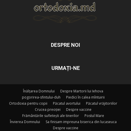
DESPRE NOI
URMAȚI-NE
Înălțarea Domnului
Despre Martorii lui Iehova
pogorirea-sfintului-duh
Piedici în calea mîntuirii
Ortodoxia pentru copii
Păcatul avortului
Păcatul vrăjitoriilor
Crucea preoției
Despre vaccine
Frământările sufletești ale tinerilor
Postul Mare
Învierea Domnului
Sa finisam impreuna biserica din lucaseuca
Despre vaccine