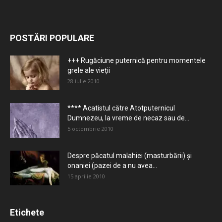
POSTĂRI POPULARE
+++ Rugăciune puternică pentru momentele
grele ale vieţii
28 iulie 2010
**** Acatistul către Atotputernicul
Dumnezeu, la vreme de necaz sau de...
5 octombrie 2010
Despre păcatul malahiei (masturbării) şi
onaniei (pazei de a nu avea...
15 aprilie 2010
Etichete