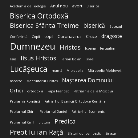
Anul nou
avort
Academia de Teologie
Biserica
Biserica Ortodoxă
Biserica Sfânta Treime
biserică
Botezul
dragoste
copil
Coronavirus
Cruce
Conferință
Copii
Dumnezeu
Hristos
Icoana
Ierusalim
Iisus Hristos
Iisus
Ilarion Boian
Israel
Lucășeuca
mamă
Mitropolia
Mitropolia Moldovei;
Nașterea Domnului
moarte
Mântuitorul Hristos
Orhei
ortodoxia
Papa Francisc
Patriarhia de la Moscova
Patriarhia Română
Patriarhul Bisericii Ortodoxe Române
Patriarhul Chiril
Patriarhul Daniel
Patriarhul Ecumenic
Predica
Patriarhul Kirill
pictura
Preot Iulian Rață
Sfaturi duhovnicești;
Sinaxa