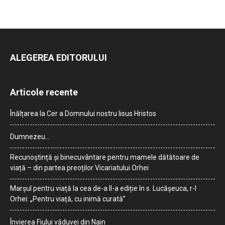
ALEGEREA EDITORULUI
Articole recente
Înălțarea la Cer a Domnului nostru Iisus Hristos
Dumnezeu…
Recunoștință și binecuvântare pentru mamele dătătoare de
viață – din partea preoților Vicariatului Orhei
Marșul pentru viață la cea de-a II-a ediție în s. Lucășeuca, r-l
Orhei: „Pentru viață, cu inimă curată”
Învierea Fiului văduvei din Nain