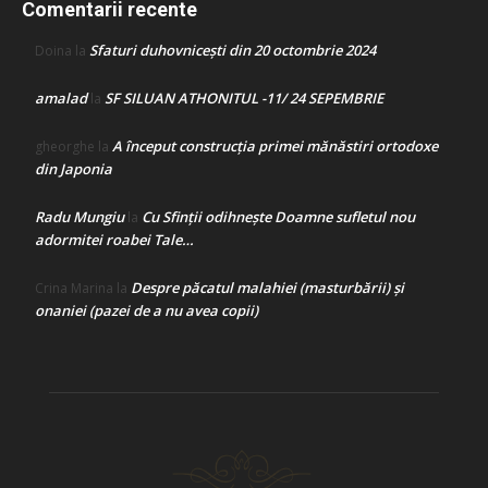
Comentarii recente
Sfaturi duhovnicești din 20 octombrie 2024
Doina
la
amalad
SF SILUAN ATHONITUL -11/ 24 SEPEMBRIE
la
A început construcţia primei mănăstiri ortodoxe
gheorghe
la
din Japonia
Radu Mungiu
Cu Sfinții odihnește Doamne sufletul nou
la
adormitei roabei Tale…
Despre păcatul malahiei (masturbării) şi
Crina Marina
la
onaniei (pazei de a nu avea copii)