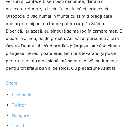
versuri și cântece bisericești minunate, dar am o
oarecare reținere, o frică. Eu, o slujbă bisericească
Ortodoxă, o văd numai în frunte cu sfințiți preoți care
numai prin mijlocirea lor ne putem ruga în Sfânta
Biserică. Iar acasă, eu singură să mă rog în camera mea. E
o părere a mea, poate greșită. Am văzut persoane aici în
Oastea Domnului, când predica plângeau, iar când citeau
plângeau mereu, poate erau lacrimi adevărate, și poate
pentru credința mea slabă, mă smintesc. Vă mulțumesc
pentru tot sfatul bun și de folos. Cu plecăciune Aristita.
Share
Facebook
Twitter
Google+
Tumblr