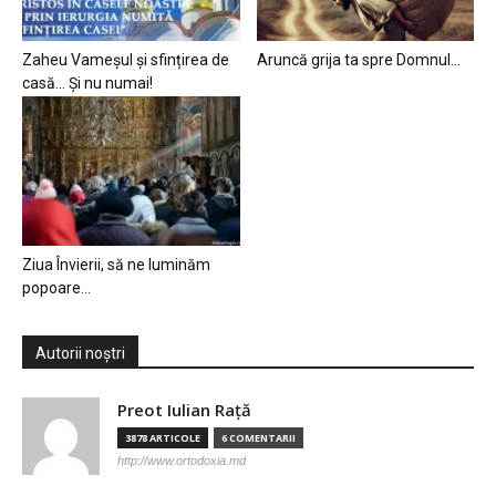
Zaheu Vameșul și sfințirea de
Aruncă grija ta spre Domnul…
casă… Și nu numai!
Ziua Învierii, să ne luminăm
popoare…
Autorii noștri
Preot Iulian Raţă
3878 ARTICOLE
6 COMENTARII
http://www.ortodoxia.md