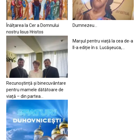
Înălțarea la Cer a Domnului
Dumnezeu…
nostru Iisus Hristos
Marșul pentru viață la cea de-a
II-a ediție în s. Lucășeuca,...
Recunoștință și binecuvântare
pentru mamele dătătoare de
viață – din partea...