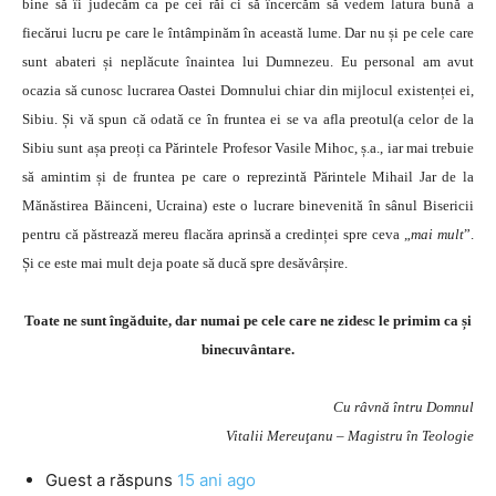
bine să îi judecăm ca pe cei răi ci să încercăm să vedem latura bună a
fiecărui lucru pe care le întâmpinăm în această lume. Dar nu și pe cele care
sunt abateri și neplăcute înaintea lui Dumnezeu. Eu personal am avut
ocazia să cunosc lucrarea Oastei Domnului chiar din mijlocul existenței ei,
Sibiu. Și vă spun că odată ce în fruntea ei se va afla preotul(a celor de la
Sibiu sunt așa preoți ca Părintele Profesor Vasile Mihoc, ș.a., iar mai trebuie
să amintim și de fruntea pe care o reprezintă Părintele Mihail Jar de la
Mănăstirea Băinceni, Ucraina) este o lucrare binevenită în sânul Bisericii
pentru că păstrează mereu flacăra aprinsă a credinței spre ceva „
mai mult
”.
Și ce este mai mult deja poate să ducă spre desăvârșire.
Toate ne sunt îngăduite, dar numai pe cele care ne zidesc le primim ca și
binecuvântare.
Cu râvnă întru Domnul
Vitalii Mereuţanu – Magistru în Teologie
Guest
a răspuns
15 ani ago