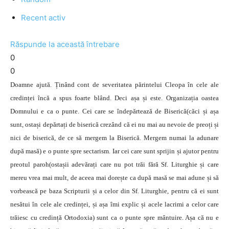
Recent activ
Răspunde la această întrebare
0
0
Doamne ajută. Ținând cont de severitatea părintelui Cleopa în cele ale
credinței încă a spus foarte blând. Deci așa și este. Organizația oastea
Domnului e ca o punte. Cei care se îndepărtează de Biserică(căci și așa
sunt, ostași depărtați de biserică crezând că ei nu mai au nevoie de preoți și
nici de biserică, de ce să mergem la Biserică. Mergem numai la adunare
după masă) e o punte spre sectarism. Iar cei care sunt sprijin și ajutor pentru
preotul paroh(ostașii adevărați care nu pot trăi fără Sf. Liturghie și care
mereu vrea mai mult, de aceea mai dorește ca după masă se mai adune și să
vorbească pe baza Scripturii și a celor din Sf. Liturghie, pentru că ei sunt
nesătui în cele ale credinței, și așa îmi explic și acele lacrimi a celor care
trăiesc cu credință Ortodoxia) sunt ca o punte spre mântuire. Așa că nu e