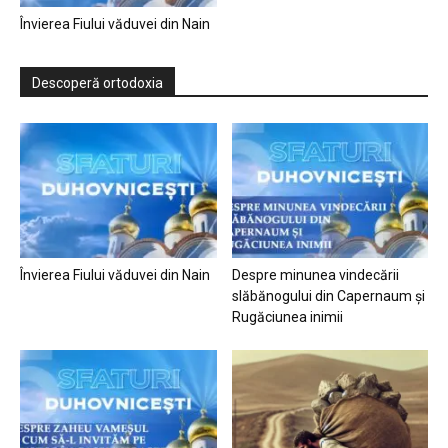
Învierea Fiului văduvei din Nain
Descoperă ortodoxia
Învierea Fiului văduvei din Nain
Despre minunea vindecării
slăbănogului din Capernaum și
Rugăciunea inimii