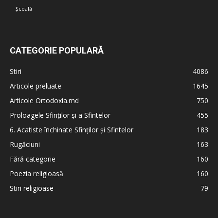
Școală
CATEGORIE POPULARĂ
Stiri
4086
Articole preluate
1645
Articole Ortodoxia.md
750
Proloagele Sfinților și a Sfintelor
455
6. Acatiste închinate Sfinților și Sfintelor
183
Rugăciuni
163
Fără categorie
160
Poezia religioasă
160
Stiri religioase
79