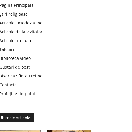
Pagina Principala
Știri religioase
Articole Ortodoxia.md
Articole de la vizitatori
Articole preluate
Tâlcuiri
Bibliotecă video
Gustări de post
Biserica Sfinta Treime
Contacte
Profețiile timpului
Ultimele articole