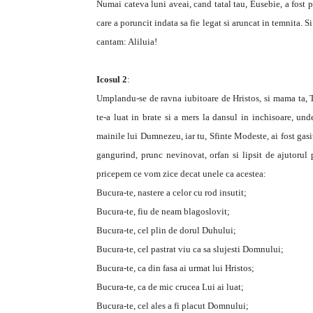
Numai cateva luni aveai, cand tatal tau, Eusebie, a fost 
care a poruncit indata sa fie legat si aruncat in temnita. Si
cantam: Aliluia!
Icosul 2
:
Umplandu-se de ravna iubitoare de Hristos, si mama ta, T
te-a luat in brate si a mers la dansul in inchisoare, und
mainile lui Dumnezeu, iar tu, Sfinte Modeste, ai fost gasit
gangurind, prunc nevinovat, orfan si lipsit de ajutorul p
pricepem ce vom zice decat unele ca acestea:
Bucura-te, nastere a celor cu rod insutit;
Bucura-te, fiu de neam blagoslovit;
Bucura-te, cel plin de dorul Duhului;
Bucura-te, cel pastrat viu ca sa slujesti Domnului;
Bucura-te, ca din fasa ai urmat lui Hristos;
Bucura-te, ca de mic crucea Lui ai luat;
Bucura-te, cel ales a fi placut Domnului;