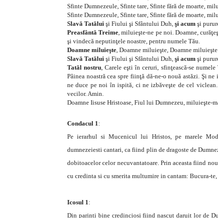
Sfinte Dumnezeule, Sfinte tare, Sfinte fără de moarte, milu
Sfinte Dumnezeule, Sfinte tare, Sfinte fără de moarte, milu
Slavă Tatălui
şi Fiului şi Sfântului Duh,
şi acum
şi purur
Preasfântă Treime
, miluieşte-ne pe noi. Doamne, curăţeşt
şi vindecă neputinţele noastre, pentru numele Tău.
Doamne miluieşte
, Doamne miluieşte, Doamne miluieşte
Slavă Tatălui
şi Fiului şi Sfântului Duh,
şi acum
şi purur
Tatăl nostru
, Carele eşti în ceruri, sfinţească-se numel
Pâinea noastră cea spre fiinţă dă-ne-o nouă astăzi. Şi ne i
ne duce pe noi în ispită, ci ne izbăveşte de cel viclean.
vecilor. Amin.
Doamne Iisuse Hristoase, Fiul lui Dumnezeu, miluieşte-m
Condacul 1
:
Pe ierarhul si Mucenicul lui Hristos, pe marele Mode
dumnezeiesti cantari, ca fiind plin de dragoste de Dumneze
dobitoacelor celor necuvantatoare. Prin aceasta fiind nou
cu credinta si cu smerita multumire in cantam: Bucura-te, 
Icosul 1
:
Din parinti bine credinciosi fiind nascut daruit lor de 