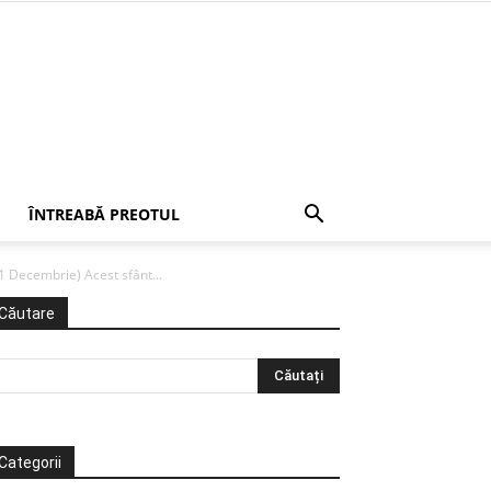
ÎNTREABĂ PREOTUL
1 Decembrie) Acest sfânt...
Căutare
Categorii