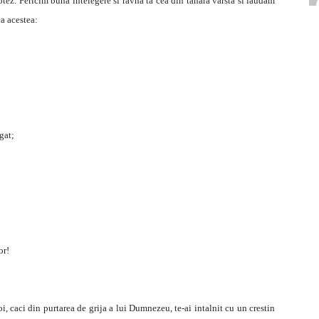
tez. Fericim buna intelegere si ravna ta cea din tanara varsta si laudam
ca acestea:
gat;
or!
i, caci din purtarea de grija a lui Dumnezeu, te-ai intalnit cu un crestin