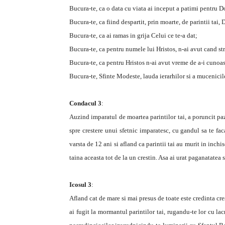
Bucura-te, ca o data cu viata ai inceput a patimi pentru 
Bucura-te, ca fiind despartit, prin moarte, de parintii tai,
Bucura-te, ca ai ramas in grija Celui ce te-a dat;
Bucura-te, ca pentru numele lui Hristos, n-ai avut cand str
Bucura-te, ca pentru Hristos n-ai avut vreme de a-i cunoas
Bucura-te, Sfinte Modeste, lauda ierarhilor si a mucenicil
Condacul 3
:
Auzind imparatul de moartea parintilor tai, a poruncit pazi
spre crestere unui sfetnic imparatesc, cu gandul sa te fac
varsta de 12 ani si afland ca parintii tai au murit in inchiso
taina aceasta tot de la un crestin. Asa ai urat paganatatea
Icosul 3
:
Afland cat de mare si mai presus de toate este credinta cres
ai fugit la mormantul parintilor tai, rugandu-te lor cu la