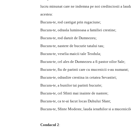
lucru minunat care ne indemna pe noi credinciosii a lauda
acestea:
Bucura-te, rod castigat prin rugaciune;
Bucura-te, odrasla luminoasa a familiei crestine;
Bucura-te, rod daruit de Dumnezeu;
Bucura-te, nastere de bucurie tatalui tau;
Bucura-te, veselia maicii tale Teodula;
Bucura-te, cel ales de Dumnezeu a fi pastor oilor Sale;
Bucura-te, fiu de parinti care cu mucenicii s-au numarat;
Bucura-te, odraslire crestina in cetatea Sevastiei;
Bucura-te, a bunilor tai parinti bucurie;
Bucura-te, cel Sfinti mai inainte de nastere;
Bucura-te, ca te-ai facut locas Duhului Sfant;
Bucura-te, Sfinte Modeste, lauda ierarhilor si a mucenicil
Condacul 2
: