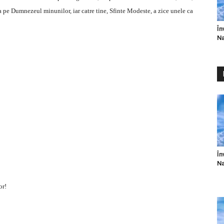
 pe Dumnezeul minunilor, iar catre tine, Sfinte Modeste, a zice unele ca
În
Na
În
Na
or!