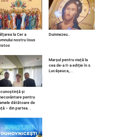
ălțarea la Cer a
Dumnezeu…
mnului nostru Iisus
istos
Marșul pentru viață la
cea de-a II-a ediție în s.
Lucășeuca,...
cunoștință și
necuvântare pentru
mele dătătoare de
ață – din partea...