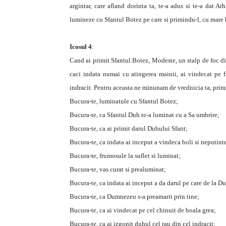
argintar, care afland dorinta ta, te-a adus si te-a dat Ar
lumineze cu Sfantul Botez pe care si primindu-l, cu mare 
Icosul 4
:
Cand ai primit Sfantul Botez, Modeste, un stalp de foc di
caci indata numai cu atingerea mainii, ai vindecat pe f
indracit. Pentru aceasta ne minunam de vrednicia ta, primi
Bucura-te, luminatule cu Sfantul Botez;
Bucura-te, ca Sfantul Duh te-a luminat cu a Sa umbrire;
Bucura-te, ca ai primit darul Duhului Sfant;
Bucura-te, ca indata ai inceput a vindeca boli si neputint
Bucura-te, frumosule la suflet si luminat;
Bucura-te, vas curat si prealuminat;
Bucura-te, ca indata ai inceput a da darul pe care de la D
Bucura-te, ca Dumnezeu s-a preamarit prin tine;
Bucura-te, ca ai vindecat pe cel chinuit de boala grea;
Bucura-te, ca ai izgonit duhul cel rau din cel indracit;