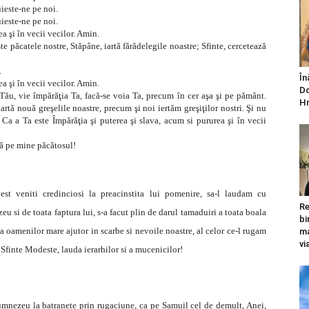
ieste-ne pe noi.
ieste-ne pe noi.
ea şi în vecii vecilor. Amin.
e păcatele nostre, Stăpâne, iartă fărădelegile noastre; Sfinte, cercetează
.
În
ea şi în vecii vecilor. Amin.
Do
e Tău, vie împărăţia Ta, facă-se voia Ta, precum în cer aşa şi pe pământ.
Hr
artă nouă greşelile noastre, precum şi noi iertăm greşiţilor nostri. Şi nu
 Ca a Ta este Împărăţia şi puterea şi slava, acum si pururea şi în vecii
ă pe mine păcătosul!
st veniti credinciosi la preacinstita lui pomenire, sa-l laudam cu
Re
u si de toata faptura lui, s-a facut plin de darul tamaduiri a toata boala
bi
a oamenilor mare ajutor in scarbe si nevoile noastre, al celor ce-l rugam
ma
vi
Sfinte Modeste, lauda ierarhilor si a mucenicilor!
Dumnezeu la batranete prin rugaciune, ca pe Samuil cel de demult, Anei,