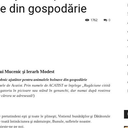
e din gospodărie
1762
0
lui
Mucenic şi Ierarh
Modest
grabnic ajutător pentru animalele bolnave din gospodărie
mele de Acatist. Prin numele de ACATIST se înţelege „Rugăciune citită
ligatoriu în picioare sau stând în genunchi, dar numai după rostirea
r cărora se adresează!)
retutindeni eşti şi toate le plineşti, Vistierul bunătăţilor şi Dătătorule
de toată întinăciunea şi mântuieşte, Bunule, sufletele noastre.
uieste-ne pe noi.