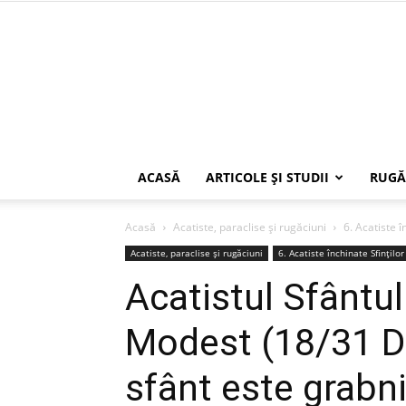
ACASĂ
ARTICOLE ŞI STUDII
RUGĂ
Acasă
Acatiste, paraclise și rugăciuni
6. Acatiste î
Acatiste, paraclise și rugăciuni
6. Acatiste închinate Sfinților 
Acatistul Sfântul
Modest (18/31 D
sfânt este grabni