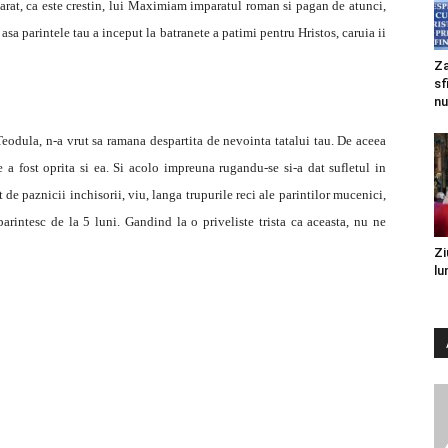
parat, ca este crestin, lui Maximiam imparatul roman si pagan de atunci,
 asa parintele tau a inceput la batranete a patimi pentru Hristos, caruia ii
Za
sf
nu
eodula, n-a vrut sa ramana despartita de nevointa tatalui tau. De aceea
e a fost oprita si ea. Si acolo impreuna rugandu-se si-a dat sufletul in
 de paznicii inchisorii, viu, langa trupurile reci ale parintilor mucenici,
arintesc de la 5 luni. Gandind la o priveliste trista ca aceasta, nu ne
Zi
lu