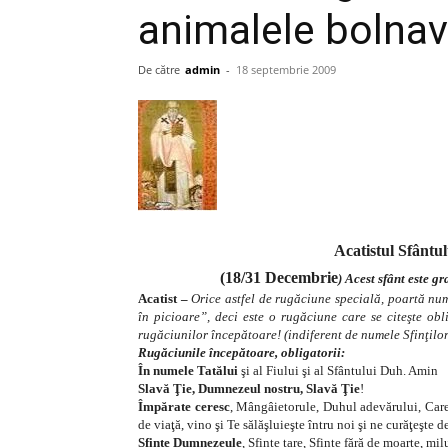
animalele bolnav
De către
admin
-
18 septembrie 2009
Acatistul Sfântu
(18/31 Decembrie
) Acest sfânt este 
Acatist –
Orice astfel de rugăciune specială, poartă nu
în picioare”, deci este o rugăciune care se citeşte ob
rugăciunilor începătoare! (indiferent de numele Sfinţilo
Rugăciunile începătoare, obligatorii:
În numele Tatălui
şi al Fiului şi al Sfântului Duh. Amin
Slavă Ţie, Dumnezeul nostru, Slavă Ţie
!
Împărate ceresc
, Mângâietorule, Duhul adevărului, Care p
de viaţă, vino şi Te sălăşluieşte întru noi şi ne curăţeşte 
Sfinte Dumnezeule
, Sfinte tare, Sfinte fără de moarte, mil