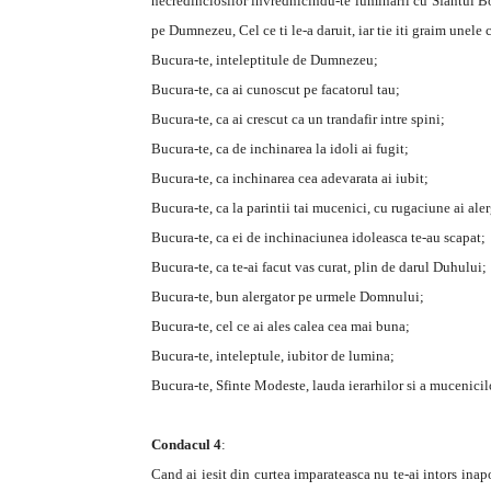
necredinciosilor invrednicindu-te luminarii cu Sfantul Bo
pe Dumnezeu, Cel ce ti le-a daruit, iar tie iti graim unele 
Bucura-te, inteleptitule de Dumnezeu;
Bucura-te, ca ai cunoscut pe facatorul tau;
Bucura-te, ca ai crescut ca un trandafir intre spini;
Bucura-te, ca de inchinarea la idoli ai fugit;
Bucura-te, ca inchinarea cea adevarata ai iubit;
Bucura-te, ca la parintii tai mucenici, cu rugaciune ai aler
Bucura-te, ca ei de inchinaciunea idoleasca te-au scapat;
Bucura-te, ca te-ai facut vas curat, plin de darul Duhului;
Bucura-te, bun alergator pe urmele Domnului;
Bucura-te, cel ce ai ales calea cea mai buna;
Bucura-te, inteleptule, iubitor de lumina;
Bucura-te, Sfinte Modeste, lauda ierarhilor si a mucenicil
Condacul 4
:
Cand ai iesit din curtea imparateasca nu te-ai intors inapo