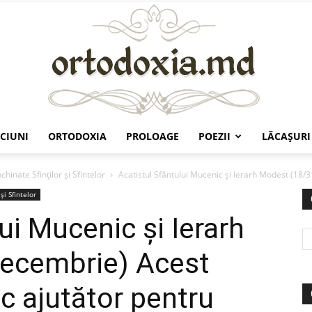
CIUNI
ORTODOXIA
PROLOAGE
POEZII
LĂCAŞURI
Ortodoxia.md
nchinate Sfinților și Sfintelor
Acatistul Sfântului Mucenic şi Ierarh Modest (18/3
și Sfintelor
ui Mucenic şi Ierarh
ecembrie) Acest
c ajutător pentru