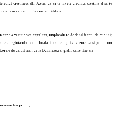
hiereului crestinesc din Atena, ca sa te invete credinta crestina si sa te
bucurie ai cantat lui Dumnezeu: Aliluia!
n cer s-a vazut peste capul tau, umplandu-te de darul facerii de minuni;
ratele argintarului, de o boala foarte cumplita, asemenea si pe un om
torule de daruri mari de la Dumnezeu si graim catre tine asa:
e;
umnezeu l-ai primit;