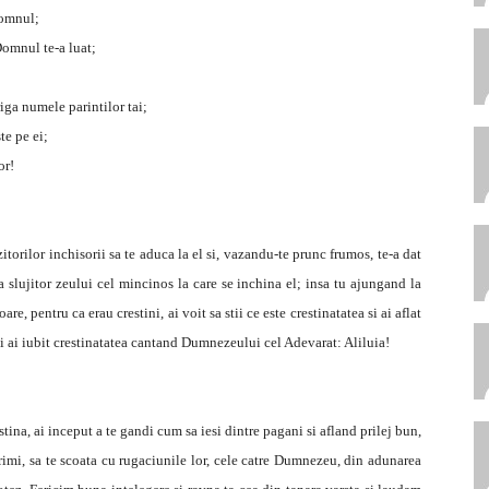
Domnul;
 Domnul te-a luat;
iga numele parintilor tai;
te pe ei;
or!
torilor inchisorii sa te aduca la el si, vazandu-te prunc frumos, te-a dat
a slujitor zeului cel mincinos la care se inchina el; insa tu ajungand la
are, pentru ca erau crestini, ai voit sa stii ce este crestinatatea si ai aflat
 si ai iubit crestinatatea cantand Dumnezeului cel Adevarat: Aliluia!
tina, ai inceput a te gandi cum sa iesi dintre pagani si afland prilej bun,
crimi, sa te scoata cu rugaciunile lor, cele catre Dumnezeu, din adunarea