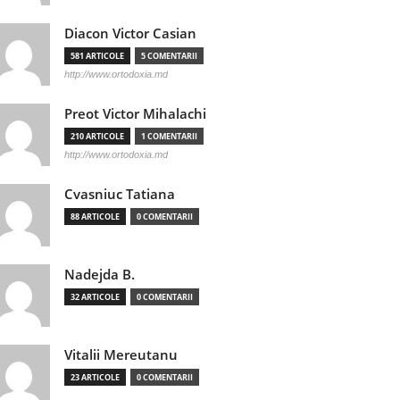
Diacon Victor Casian
581 ARTICOLE
5 COMENTARII
http://www.ortodoxia.md
Preot Victor Mihalachi
210 ARTICOLE
1 COMENTARII
http://www.ortodoxia.md
Cvasniuc Tatiana
88 ARTICOLE
0 COMENTARII
Nadejda B.
32 ARTICOLE
0 COMENTARII
Vitalii Mereutanu
23 ARTICOLE
0 COMENTARII