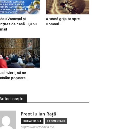
heu Vameșul și
Aruncă grija ta spre
ințirea de casă… Și nu
Domnul…
mai!
ua Învierii, să ne
minăm popoare…
Autorii noștri
Preot Iulian Raţă
3878 ARTICOLE
6 COMENTARII
http://www.ortodoxia.md