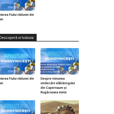
vierea Fiului văduvei din
in
Descoperă ortodoxia
vierea Fiului văduvei din
Despre minunea
in
vindecării slăbănogului
din Capernaum și
Rugăciunea inimii