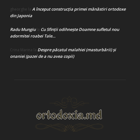
A început construcţia primei mănăstiri ortodoxe
gheorghe
la
din Japonia
Radu Mungiu
Cu Sfinții odihnește Doamne sufletul nou
la
adormitei roabei Tale…
Despre păcatul malahiei (masturbării) şi
Crina Marina
la
onaniei (pazei de a nu avea copii)