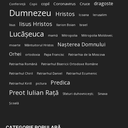
dragoste
copil
Coronavirus
Cruce
Conferință
Copii
Dumnezeu
Hristos
Icoana
Ierusalim
Iisus Hristos
Iisus
Ilarion Boian
Israel
Lucășeuca
mamă
Mitropolia
Mitropolia Moldovei;
Nașterea Domnului
moarte
Mântuitorul Hristos
Orhei
ortodoxia
Papa Francisc
Patriarhia de la Moscova
Patriarhia Română
Patriarhul Bisericii Ortodoxe Române
Patriarhul Chiril
Patriarhul Daniel
Patriarhul Ecumenic
Predica
Patriarhul Kirill
pictura
Preot Iulian Rață
Sfaturi duhovnicești;
Sinaxa
Școală
CATEGORIE POPULARĂ