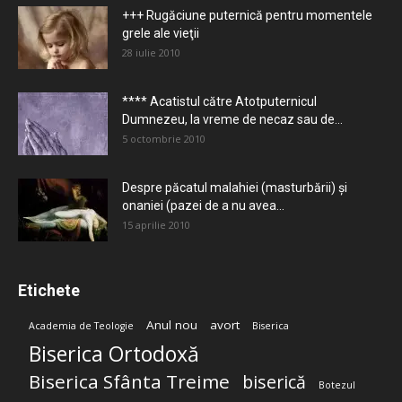
+++ Rugăciune puternică pentru momentele
grele ale vieţii
28 iulie 2010
**** Acatistul către Atotputernicul
Dumnezeu, la vreme de necaz sau de...
5 octombrie 2010
Despre păcatul malahiei (masturbării) şi
onaniei (pazei de a nu avea...
15 aprilie 2010
Etichete
Anul nou
avort
Academia de Teologie
Biserica
Biserica Ortodoxă
Biserica Sfânta Treime
biserică
Botezul