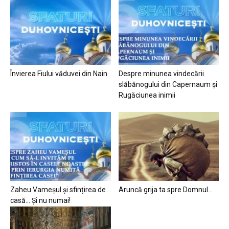
Învierea Fiului văduvei din Nain
Despre minunea vindecării
slăbănogului din Capernaum și
Rugăciunea inimii
Zaheu Vameșul și sfințirea de
Aruncă grija ta spre Domnul…
casă… Și nu numai!