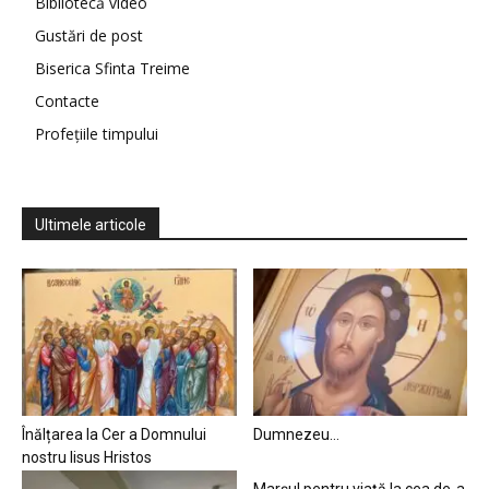
Bibliotecă video
Gustări de post
Biserica Sfinta Treime
Contacte
Profețiile timpului
Ultimele articole
Înălțarea la Cer a Domnului
Dumnezeu…
nostru Iisus Hristos