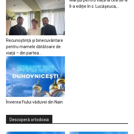
Marșul pentru viață la cea de-a
II-a ediție în s. Lucășeuca,...
Recunoștință și binecuvântare
pentru mamele dătătoare de
viață – din partea...
Învierea Fiului văduvei din Nain
Descoperă ortodoxia