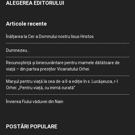
ALEGEREA EDITORULUI
Articole recente
Înălțarea la Cer a Domnului nostru Iisus Hristos
Dumnezeu…
Recunoștință și binecuvântare pentru mamele dătătoare de
viață – din partea preoților Vicariatului Orhei
Marșul pentru viață la cea de-a II-a ediție în s. Lucășeuca, r-l
Orhei: „Pentru viață, cu inimă curată”
Învierea Fiului văduvei din Nain
POSTĂRI POPULARE