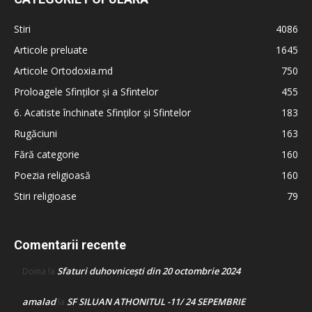
Stiri
4086
Articole preluate
1645
Articole Ortodoxia.md
750
Proloagele Sfinților și a Sfintelor
455
6. Acatiste închinate Sfinților și Sfintelor
183
Rugăciuni
163
Fără categorie
160
Poezia religioasă
160
Stiri religioase
79
Comentarii recente
Sfaturi duhovnicești din 20 octombrie 2024
Doina
la
amalad
SF SILUAN ATHONITUL -11/ 24 SEPEMBRIE
la