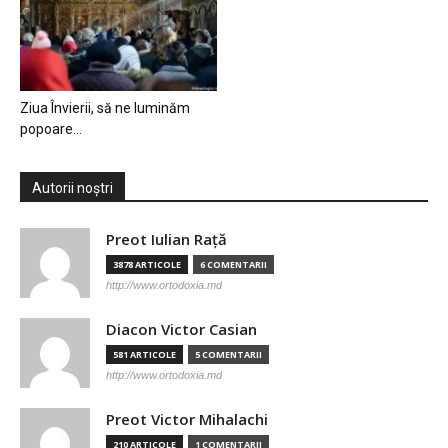
Ziua Învierii, să ne luminăm
popoare…
Autorii noștri
Preot Iulian Raţă
3878 ARTICOLE
6 COMENTARII
http://www.ortodoxia.md
Diacon Victor Casian
581 ARTICOLE
5 COMENTARII
http://www.ortodoxia.md
Preot Victor Mihalachi
210 ARTICOLE
1 COMENTARII