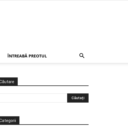
ÎNTREABĂ PREOTUL
Căutare
Categorii