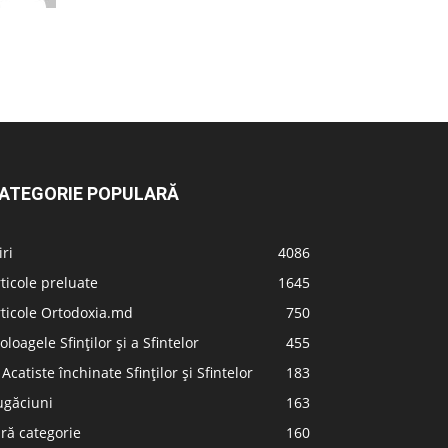
ATEGORIE POPULARĂ
iri
4086
ticole preluate
1645
ticole Ortodoxia.md
750
oloagele Sfinților și a Sfintelor
455
 Acatiste închinate Sfinților și Sfintelor
183
ugăciuni
163
ră categorie
160