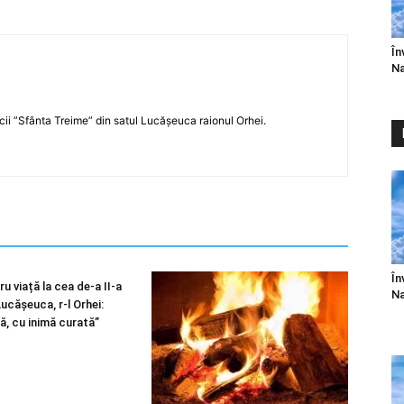
În
Na
icii ”Sfânta Treime” din satul Lucășeuca raionul Orhei.
În
u viață la cea de-a II-a
Na
 Lucășeuca, r-l Orhei:
ă, cu inimă curată”