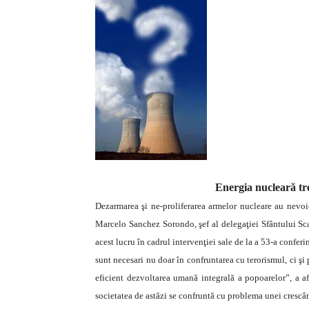
Energia nucleară tr
Dezarmarea şi ne-proliferarea armelor nucleare au nevoie
Marcelo Sanchez Sorondo, şef al delegaţiei Sfântului Sc
acest lucru în cadrul intervenţiei sale de la a 53-a confe
sunt necesari nu doar în confruntarea cu terorismul, ci şi 
eficient dezvoltarea umană integrală a popoarelor”, a af
societatea de astăzi se confruntă cu problema unei crescând