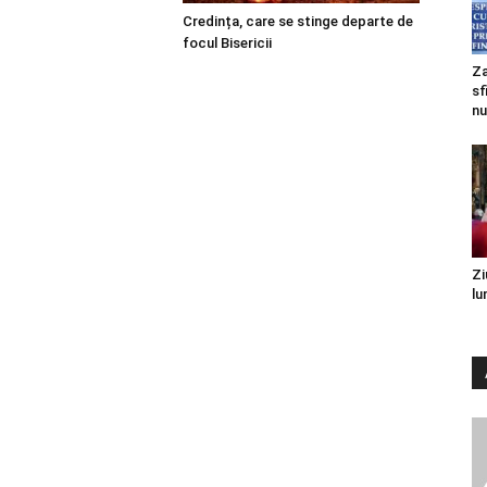
Credința, care se stinge departe de
focul Bisericii
Za
sf
nu
Zi
lu