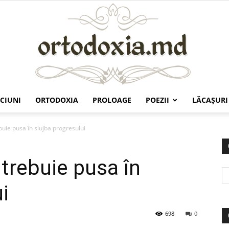
CIUNI
ORTODOXIA
PROLOAGE
POEZII
LĂCAŞURI
Ortodoxia.md
uie pusa în slujba progresului
 trebuie pusa în
i
698
0