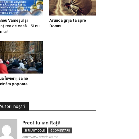
heu Vameșul și
Aruncă grija ta spre
ințirea de casă… Și nu
Domnul…
mai!
ua Învierii, să ne
minăm popoare…
Autorii noștri
Preot Iulian Raţă
3878 ARTICOLE
6 COMENTARII
http://www.ortodoxia.md