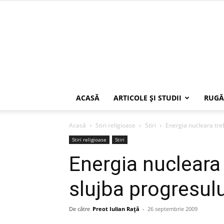
ACASĂ
ARTICOLE ŞI STUDII
RUGĂ
Acasă
Stiri religioase
Stiri
Energia nucleara treb
Stiri religioase
Stiri
Energia nucleara
slujba progresulu
De către
Preot Iulian Raţă
-
26 septembrie 2009