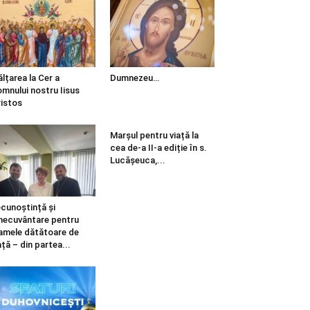
ălțarea la Cer a
Dumnezeu…
mnului nostru Iisus
istos
Marșul pentru viață la
cea de-a II-a ediție în s.
Lucășeuca,...
cunoștință și
necuvântare pentru
mele dătătoare de
ață – din partea...