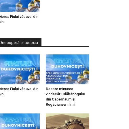
vierea Fiului văduvei din
in
Descoperă ortodoxia
vierea Fiului văduvei din
Despre minunea
in
vindecării slăbănogului
din Capernaum și
Rugăciunea inimii