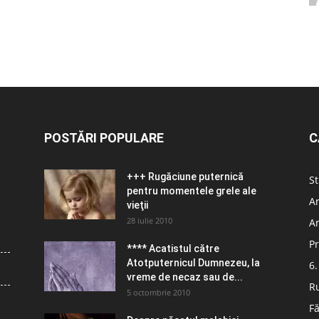
POSTĂRI POPULARE
C
+++ Rugăciune puternică
St
pentru momentele grele ale
Ar
vieţii
28 iulie 2010
Ar
Pr
**** Acatistul către
Atotputernicul Dumnezeu, la
6.
vreme de necaz sau de...
R
5 octombrie 2010
Fă