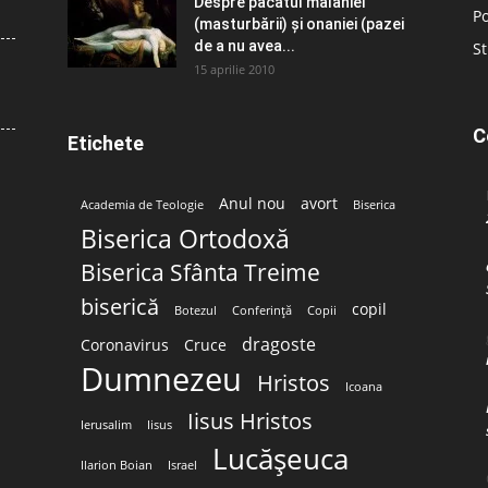
Despre păcatul malahiei
Po
(masturbării) şi onaniei (pazei
de a nu avea...
St
15 aprilie 2010
C
Etichete
Anul nou
avort
Academia de Teologie
Biserica
Biserica Ortodoxă
Biserica Sfânta Treime
biserică
copil
Botezul
Conferință
Copii
dragoste
Coronavirus
Cruce
Dumnezeu
Hristos
Icoana
Iisus Hristos
Ierusalim
Iisus
Lucășeuca
Ilarion Boian
Israel