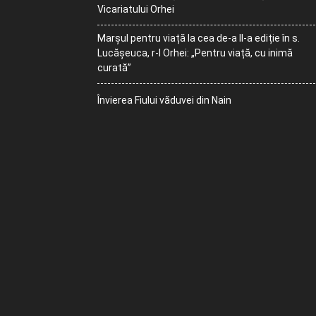
Vicariatului Orhei
Marșul pentru viață la cea de-a II-a ediție în s.
Lucășeuca, r-l Orhei: „Pentru viață, cu inimă
curată”
Învierea Fiului văduvei din Nain