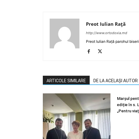
Preot Iulian Raţă
http://www.ortodoxia.md
Preot Iulian Rață parohul biser
ARTICOLE SIMILARE
DE LA ACELAȘI AUTOR
Marșul pentr
ediție în s.
„Pentru viaț