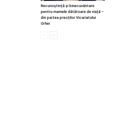
Recunoștință și binecuvântare
pentru mamele dătătoare de viață –
din partea preoților Vicariatului
Orhei