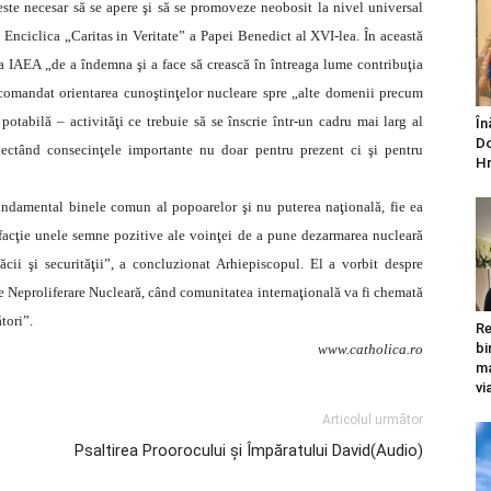
este necesar să se apere şi să se promoveze neobosit la nivel universal
 Enciclica „Caritas in Veritate” a Papei Benedict al XVI-lea. În această
ea IAEA „de a îndemna şi a face să crească în întreaga lume contribuţia
recomandat orientarea cunoştinţelor nucleare spre „alte domenii precum
 potabilă – activităţi ce trebuie să se înscrie într-un cadru mai larg al
În
Do
ectând consecinţele importante nu doar pentru prezent ci şi pentru
Hr
fundamental binele comun al popoarelor şi nu puterea naţională, fie ea
facţie unele semne pozitive ale voinţei de a pune dezarmarea nucleară
cii şi securităţii”, a concluzionat Arhiepiscopul. El a vorbit despre
de Neproliferare Nucleară, când comunitatea internaţională va fi chemată
tori”.
Re
bi
www.catholica.ro
ma
vi
Articolul următor
Psaltirea Proorocului şi Împăratului David(Audio)