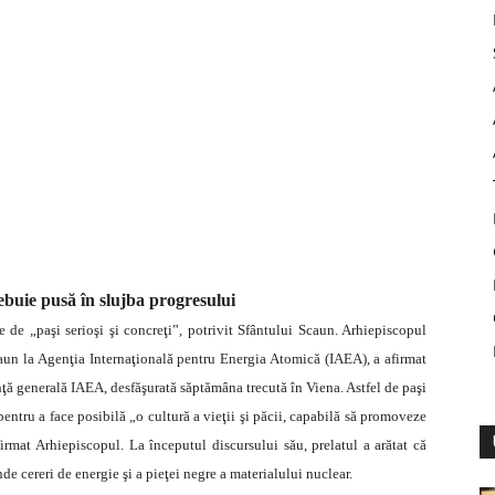
ebuie pusă în slujba progresului
 de „paşi serioşi şi concreţi”, potrivit Sfântului Scaun. Arhiepiscopul
aun la Agenţia Internaţională pentru Energia Atomică (IAEA), a afirmat
rinţă generală IAEA, desfăşurată săptămâna trecută în Viena.
Astfel de paşi
pentru a face posibilă „o cultură a vieţii şi păcii, capabilă să promoveze
irmat Arhiepiscopul. La începutul discursului său, prelatul a arătat că
e cereri de energie şi a pieţei negre a materialului nuclear.