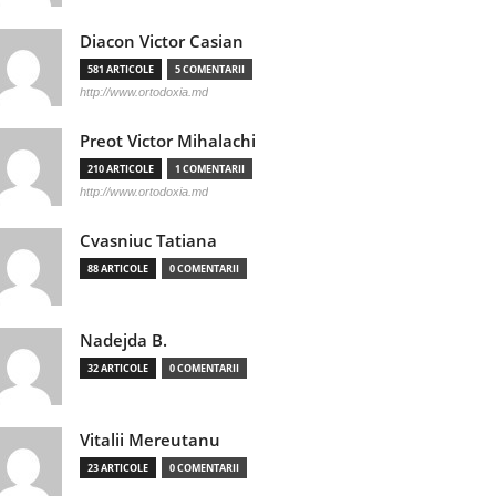
Diacon Victor Casian
581 ARTICOLE
5 COMENTARII
http://www.ortodoxia.md
Preot Victor Mihalachi
210 ARTICOLE
1 COMENTARII
http://www.ortodoxia.md
Cvasniuc Tatiana
88 ARTICOLE
0 COMENTARII
Nadejda B.
32 ARTICOLE
0 COMENTARII
Vitalii Mereutanu
23 ARTICOLE
0 COMENTARII