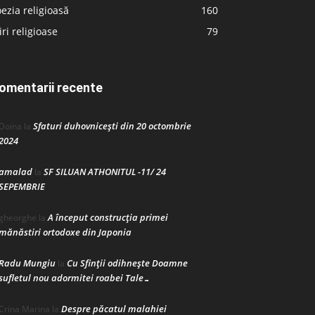
ezia religioasă
160
iri religioase
79
omentarii recente
Sfaturi duhovnicești din 20 octombrie
Doina
la
2024
amalad
SF SILUAN ATHONITUL -11/ 24
la
SEPEMBRIE
A început construcţia primei
gheorghe
la
mănăstiri ortodoxe din Japonia
Radu Mungiu
Cu Sfinții odihnește Doamne
la
sufletul nou adormitei roabei Tale…
Despre păcatul malahiei
Crina Marina
la