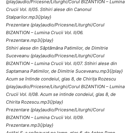
{play}audio/Pricesne/Liturghi/Corul BIZANTION – Lumina
Crucii Vol. II/05. Stihiri alese din Canonul
Stalparilor.mp3{/play}
Prezentare {play}audio/Pricesne/Liturghi/Corul
BIZANTION – Lumina Crucii Vol. II/06.
Prezentare.mp3{/play}
Stihiri alese din Săptămâna Patimilor, de Dimitrie
Suceveanu {play}audio/Pricesne/Liturghi/Corul
BIZANTION – Lumina Crucii Vol. II/07. Stihiri alese din
Saptamana Patimilor, de Dimitrie Suceveanu.mp3{/play}
Acum se întinde condeiul, glas 8, de Chiriţa Rozescu
{play}audio/Pricesne/Liturghi/Corul BIZANTION – Lumina
Crucii Vol. II/08. Acum se intinde condeiul, glas 8, de
Chirita Rozescu.mp3{/play}
Prezentare {play}audio/Pricesne/Liturghi/Corul
BIZANTION – Lumina Crucii Vol. II/09.
Prezentare.mp3{/play}
Astăzi S-a spânzurat pe lemn, glas 6, de Anton Pann