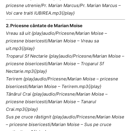
pricesne utrenie/Pr. Marian Marcus/Pr. Marian Marcus –
Voi care traiti IUBIREA.mp3{/play}
2. Pricesne cântate de Marian Moise
Vreau să uit {play}audio/Pricesne/Marian Moise –
pricesne bisericesti/Marian Moise – Vreau sa
uit.mp3{/play}
Troparul Sf Nectarie {play}audio/Pricesne/Marian Moise –
pricesne bisericesti/Marian Moise – Troparul Sf
Nectarie.mp3{/play}
Terirem {play}audio/Pricesne/Marian Moise – pricesne
bisericesti/Marian Moise – Terirem.mp3{/play}
Tânărul Crai {play}audio/Pricesne/Marian Moise –
pricesne bisericesti/Marian Moise – Tanarul
Crai.mp3{/play}
Sus pe cruce răstignit {play}audio/Pricesne/Marian Moise
– pricesne bisericesti/Marian Moise – Sus pe cruce