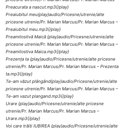
Preacurata a nascut.mp3{/play}
Preaiubitul meu{play}audio/Pricesne/utrenie/alte
pricesne utrenie/Pr. Marian Marcus/Pr. Marian Marcus –
Preaiubitul meu.mp3{/play}
Preamilostivă Maică {play}audio/Pricesne/utrenie/alte
pricesne utrenie/Pr. Marian Marcus/Pr. Marian Marcus –
Preamilostiva Maica.mp3{/play}
Prezenţa ta {play}audio/Pricesne/utrenie/alte pricesne
utrenie/Pr. Marian Marcus/Pr. Marian Marcus – Prezenta
ta.mp3{/play}
Te-am văzut plângând{play}audio/Pricesne/utrenie/alte
pricesne utrenie/Pr. Marian Marcus/Pr. Marian Marcus –
Te-am vazut plangand.mp3{/play}
Urare {play}audio/Pricesne/utrenie/alte pricesne
utrenie/Pr. Marian Marcus/Pr. Marian Marcus –
Urare.mp3{/play}
Voi care trăiţi IUBIREA {play}audio/Pricesne/utrenie/alte