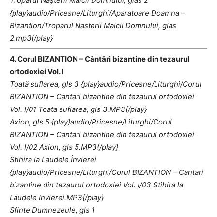
Troparul Naşterii Maicii Domnului, glas 2
{play}audio/Pricesne/Liturghi/Aparatoare Doamna –
Bizantion/Troparul Nasterii Maicii Domnului, glas
2.mp3{/play}
4. Corul BIZANTION – Cântări bizantine din tezaurul
ortodoxiei Vol. I
Toată suflarea, gls 3 {play}audio/Pricesne/Liturghi/Corul
BIZANTION – Cantari bizantine din tezaurul ortodoxiei
Vol. I/01 Toata suflarea, gls 3.MP3{/play}
Axion, gls 5 {play}audio/Pricesne/Liturghi/Corul
BIZANTION – Cantari bizantine din tezaurul ortodoxiei
Vol. I/02 Axion, gls 5.MP3{/play}
Stihira la Laudele Învierei
{play}audio/Pricesne/Liturghi/Corul BIZANTION – Cantari
bizantine din tezaurul ortodoxiei Vol. I/03 Stihira la
Laudele Invierei.MP3{/play}
Sfinte Dumnezeule, gls 1