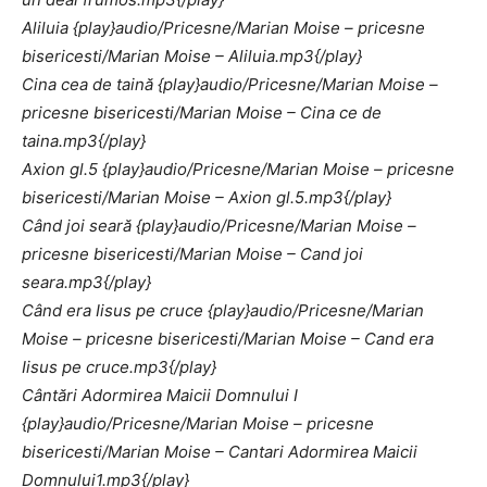
Aliluia {play}audio/Pricesne/Marian Moise – pricesne
bisericesti/Marian Moise – Aliluia.mp3{/play}
Cina cea de taină {play}audio/Pricesne/Marian Moise –
pricesne bisericesti/Marian Moise – Cina ce de
taina.mp3{/play}
Axion gl.5 {play}audio/Pricesne/Marian Moise – pricesne
bisericesti/Marian Moise – Axion gl.5.mp3{/play}
Când joi seară {play}audio/Pricesne/Marian Moise –
pricesne bisericesti/Marian Moise – Cand joi
seara.mp3{/play}
Când era Iisus pe cruce {play}audio/Pricesne/Marian
Moise – pricesne bisericesti/Marian Moise – Cand era
Iisus pe cruce.mp3{/play}
Cântări Adormirea Maicii Domnului I
{play}audio/Pricesne/Marian Moise – pricesne
bisericesti/Marian Moise – Cantari Adormirea Maicii
Domnului1.mp3{/play}