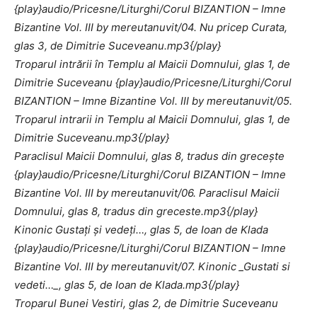
{play}audio/Pricesne/Liturghi/Corul BIZANTION – Imne
Bizantine Vol. III by mereutanuvit/04. Nu pricep Curata,
glas 3, de Dimitrie Suceveanu.mp3{/play}
Troparul intrării în Templu al Maicii Domnului, glas 1, de
Dimitrie Suceveanu {play}audio/Pricesne/Liturghi/Corul
BIZANTION – Imne Bizantine Vol. III by mereutanuvit/05.
Troparul intrarii in Templu al Maicii Domnului, glas 1, de
Dimitrie Suceveanu.mp3{/play}
Paraclisul Maicii Domnului, glas 8, tradus din greceşte
{play}audio/Pricesne/Liturghi/Corul BIZANTION – Imne
Bizantine Vol. III by mereutanuvit/06. Paraclisul Maicii
Domnului, glas 8, tradus din greceste.mp3{/play}
Kinonic Gustaţi şi vedeţi…, glas 5, de Ioan de Klada
{play}audio/Pricesne/Liturghi/Corul BIZANTION – Imne
Bizantine Vol. III by mereutanuvit/07. Kinonic _Gustati si
vedeti…_, glas 5, de Ioan de Klada.mp3{/play}
Troparul Bunei Vestiri, glas 2, de Dimitrie Suceveanu