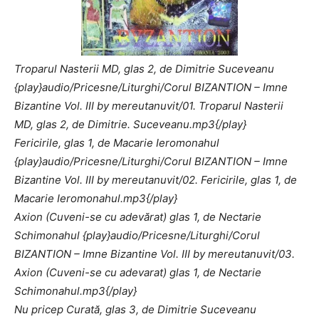
Troparul Nasterii MD, glas 2, de Dimitrie Suceveanu
{play}audio/Pricesne/Liturghi/Corul BIZANTION – Imne
Bizantine Vol. III by mereutanuvit/01. Troparul Nasterii
MD, glas 2, de Dimitrie. Suceveanu.mp3{/play}
Fericirile, glas 1, de Macarie Ieromonahul
{play}audio/Pricesne/Liturghi/Corul BIZANTION – Imne
Bizantine Vol. III by mereutanuvit/02. Fericirile, glas 1, de
Macarie Ieromonahul.mp3{/play}
Axion (Cuveni-se cu adevărat) glas 1, de Nectarie
Schimonahul {play}audio/Pricesne/Liturghi/Corul
BIZANTION – Imne Bizantine Vol. III by mereutanuvit/03.
Axion (Cuveni-se cu adevarat) glas 1, de Nectarie
Schimonahul.mp3{/play}
Nu pricep Curată, glas 3, de Dimitrie Suceveanu