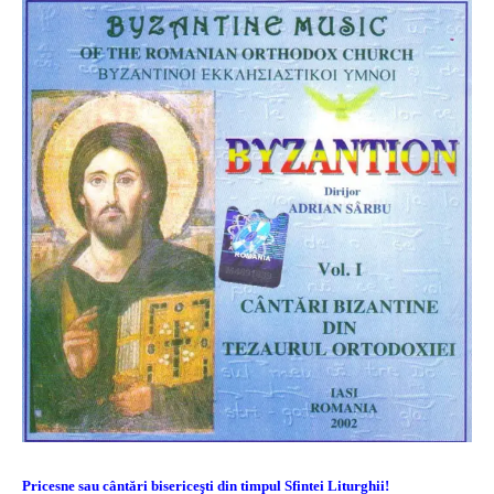
Pricesne sau cântări bisericeşti din timpul Sfintei Liturghii!