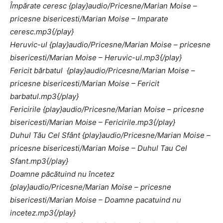
Împărate ceresc {play}audio/Pricesne/Marian Moise –
pricesne bisericesti/Marian Moise – Imparate
ceresc.mp3{/play}
Heruvic-ul
{play}audio/Pricesne/Marian Moise – pricesne
bisericesti/Marian Moise – Heruvic-ul.mp3{/play}
Fericit bărbatul
{play}audio/Pricesne/Marian Moise –
pricesne bisericesti/Marian Moise – Fericit
barbatul.mp3{/play}
Fericirile {play}audio/Pricesne/Marian Moise – pricesne
bisericesti/Marian Moise – Fericirile.mp3{/play}
Duhul Tău Cel Sfânt {play}audio/Pricesne/Marian Moise –
pricesne bisericesti/Marian Moise – Duhul Tau Cel
Sfant.mp3{/play}
Doamne păcătuind nu încetez
{play}audio/Pricesne/Marian Moise – pricesne
bisericesti/Marian Moise – Doamne pacatuind nu
incetez.mp3{/play}