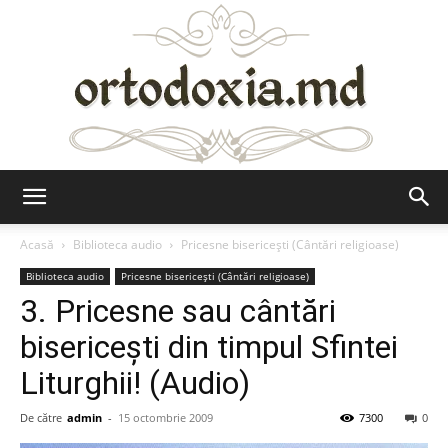
Ortodoxia.md
Acasă
Biblioteca audio
Pricesne bisericești (Cântări religioase)
Biblioteca audio
Pricesne bisericești (Cântări religioase)
3. Pricesne sau cântări
bisericeşti din timpul Sfintei
Liturghii! (Audio)
De către
admin
-
15 octombrie 2009
7300
0