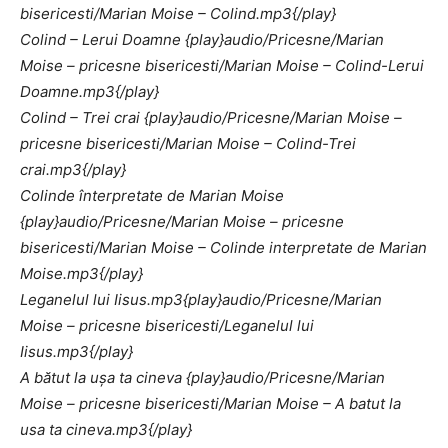
bisericesti/Marian Moise – Colind.mp3{/play}
Colind – Lerui Doamne {play}audio/Pricesne/Marian
Moise – pricesne bisericesti/Marian Moise – Colind-Lerui
Doamne.mp3{/play}
Colind – Trei crai {play}audio/Pricesne/Marian Moise –
pricesne bisericesti/Marian Moise – Colind-Trei
crai.mp3{/play}
Colinde înterpretate de Marian Moise
{play}audio/Pricesne/Marian Moise – pricesne
bisericesti/Marian Moise – Colinde interpretate de Marian
Moise.mp3{/play}
Leganelul lui Iisus.mp3{play}audio/Pricesne/Marian
Moise – pricesne bisericesti/Leganelul lui
Iisus.mp3{/play}
A bătut la uşa ta cineva
{play}audio/Pricesne/Marian
Moise – pricesne bisericesti/Marian Moise – A batut la
usa ta cineva.mp3{/play}