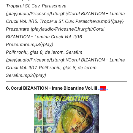
Troparul Sf. Cuv. Parascheva
{play}audio/Pricesne/Liturghi/Corul BIZANTION – Lumina
Crucii Vol. II/15. Troparul Sf. Cuv. Parascheva.mp3{/play}
Prezentare {play}audio/Pricesne/Liturghi/Corul
BIZANTION – Lumina Crucii Vol. II/16.
Prezentare.mp3{/play}
Polihroniu, glas 8, de Ierom. Serafim
{play}audio/Pricesne/Liturghi/Corul BIZANTION – Lumina
Crucii Vol. II/17. Polihroniu, glas 8, de Ierom.
Serafim.mp3{/play}
6. Corul BIZANTION – Imne Bizantine Vol. III
„
new
„