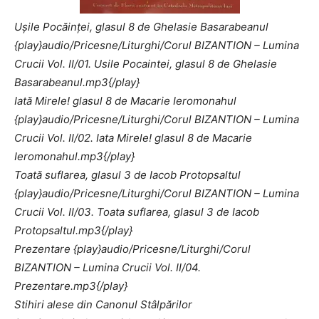
Uşile Pocăinţei, glasul 8 de Ghelasie Basarabeanul
{play}audio/Pricesne/Liturghi/Corul BIZANTION – Lumina
Crucii Vol. II/01. Usile Pocaintei, glasul 8 de Ghelasie
Basarabeanul.mp3{/play}
Iată Mirele! glasul 8 de Macarie Ieromonahul
{play}audio/Pricesne/Liturghi/Corul BIZANTION – Lumina
Crucii Vol. II/02. Iata Mirele! glasul 8 de Macarie
Ieromonahul.mp3{/play}
Toată suflarea, glasul 3 de Iacob Protopsaltul
{play}audio/Pricesne/Liturghi/Corul BIZANTION – Lumina
Crucii Vol. II/03. Toata suflarea, glasul 3 de Iacob
Protopsaltul.mp3{/play}
Prezentare {play}audio/Pricesne/Liturghi/Corul
BIZANTION – Lumina Crucii Vol. II/04.
Prezentare.mp3{/play}
Stihiri alese din Canonul Stâlpărilor