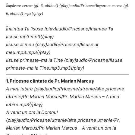
Împărate ceresc (gl. 6, obihod) {play}audio/Pricesne/Imparate ceresc (gl.
6, obihod) .mp3{/play}
Înaintea Ta Iisuse {play}audio/Pricesne/Inaintea Ta
Iisuse.mp3.mp3{/play}
Iisuse al meu {play}audio/Pricesne/Iisuse al
meu.mp3.mp3{/play}
Iisuse primeşte-mă la Tine {play}audio/Pricesne/Iisuse
primeste-ma la Tine.mp3.mp3{/play}
1. Pricesne cântate de Pr. Marian Marcuş
A mea iubire {play}audio/Pricesne/utrenie/alte pricesne
utrenie/Pr. Marian Marcus/Pr. Marian Marcus – A mea
iubire.mp3{/play}
A venit un om la Domnul
{play}audio/Pricesne/utrenie/alte pricesne utrenie/Pr.
Marian Marcus/Pr. Marian Marcus – A venit un om la