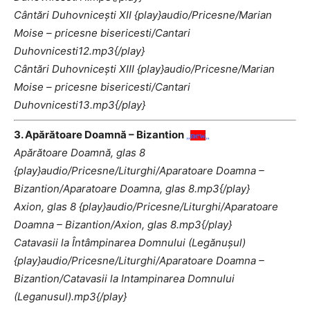
Cântări Duhovniceşti XII
{play}audio/Pricesne/Marian
Moise – pricesne bisericesti/Cantari
Duhovnicesti12.mp3{/play}
Cântări Duhovniceşti XIII
{play}audio/Pricesne/Marian
Moise – pricesne bisericesti/Cantari
Duhovnicesti13.mp3{/play}
3. Apărătoare Doamnă – Bizantion
„
new
„
Apărătoare Doamnă, glas 8
{play}audio/Pricesne/Liturghi/Aparatoare Doamna –
Bizantion/Aparatoare Doamna, glas 8.mp3{/play}
Axion, glas 8 {play}audio/Pricesne/Liturghi/Aparatoare
Doamna – Bizantion/Axion, glas 8.mp3{/play}
Catavasii la Întâmpinarea Domnului (Legănuşul)
{play}audio/Pricesne/Liturghi/Aparatoare Doamna –
Bizantion/Catavasii la Intampinarea Domnului
(Leganusul).mp3{/play}