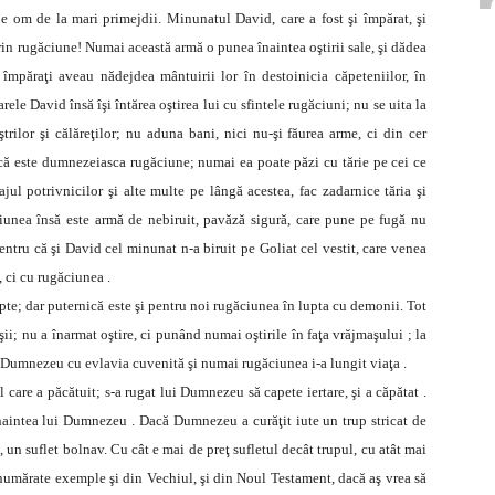
 om de la mari primejdii. Minunatul David, care a fost şi împărat, şi
prin rugăciune! Numai această armă o punea înaintea oştirii sale, şi dădea
lţi împăraţi aveau nădejdea mântuirii lor în destoinicia căpeteniilor, în
rele David însă îşi întărea oştirea lui cu sfintele rugăciuni; nu se uita la
rilor şi călăreţilor; nu aduna bani, nici nu-şi făurea arme, ci din cer
ă este dumnezeiasca rugăciune; numai ea poate păzi cu tărie pe cei ce
ul potrivnicilor şi alte multe pe lângă acestea, fac zadarnice tăria şi
ăciunea însă este armă de nebiruit, pavăză sigură, care pune pe fugă nu
tru că şi David cel minunat n-a biruit pe Goliat cel vestit, care venea
, ci cu rugăciunea .
pte; dar puternică este şi pentru noi rugăciunea în lupta cu demonii. Tot
şii; nu a înarmat oştire, ci punând numai oştirile în faţa vrăjmaşului ; la
ui Dumnezeu cu evlavia cuvenită şi numai rugăciunea i-a lungit viaţa .
care a păcătuit; s-a rugat lui Dumnezeu să capete iertare, şi a căpătat .
 înaintea lui Dumnezeu . Dacă Dumnezeu a curăţit iute un trup stricat de
 un suflet bolnav. Cu cât e mai de preţ sufletul decât trupul, cu atât mai
numărate exemple şi din Vechiul, şi din Noul Testament, dacă aş vrea să