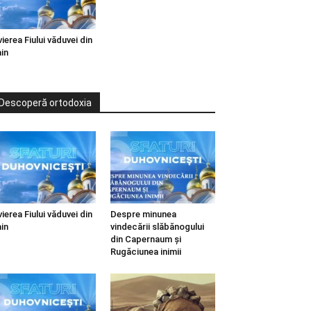
vierea Fiului văduvei din
in
Descoperă ortodoxia
vierea Fiului văduvei din
Despre minunea
in
vindecării slăbănogului
din Capernaum și
Rugăciunea inimii