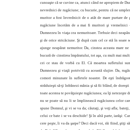
cunoaşte că se cuvine ca, atunci când ne apropiem de Dumn
nevrednici de rugăciune; cu bucurie, pentru că ne umplem
muritor a fost învrednicit de o atât de mare purtare de
rugăciune încetăm de a mai fi muritori şi vremelnici 
Dumnezeu în viaţa cea nemuritoare. Trebuie deci neapăra
şi de orice stricăciune. Şi după cum cel ce stă în soare 
ajunge neapărat nemuritor. Da, cinstea aceasta mare ne 
bucură de cinstirea împăratului, tot aşa, cu mult mai mult
cei ce stau de vorbă cu El. Că moartea sufletului sunt 
Dumnezeu şi viaţă potrivită cu această slujire. Da, rugăc
comori minunate în sufletele noastre. De eşti îndrăgostit
străduieşti să-ţi înfrânezi mânia şi să fii blând, de doreşti
toate acestea te povăţuieşte rugăciunea; ea îţi netezeşte dru
nu se poate să nu li se împlinească rugăciunea celor car
spune Domnul, şi vi se va da; căutaţi, şi veţi afla; bateţi,
celui ce bate i se va deschide! Şi în altă parte, iarăşi: Car
cere peşte, îi va da şarpe? Deci dacă voi, răi fiind, ştiţi s