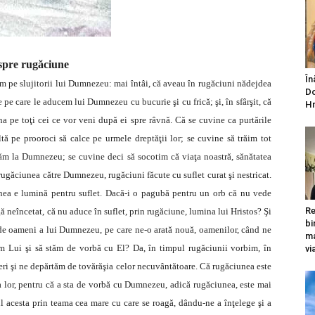
spre rugăciune
În
ăm pe slujitorii lui Dumnezeu: mai întâi, că aveau în rugăciuni nădejdea
Do
le pe care le aducem lui Dumnezeu cu bucurie şi cu frică; şi, în sfârşit, că
Hr
a pe toţi cei ce vor veni după ei spre râvnă. Că se cuvine ca purtările
ltă pe prooroci să calce pe urmele dreptăţii lor; se cuvine să trăim tot
ăm la Dumnezeu; se cuvine deci să socotim că viaţa noastră, sănătatea
rugăciunea către Dumnezeu, rugăciuni făcute cu suflet curat şi nestricat.
nea e lumină pentru suflet. Dacă-i o pagubă pentru un orb că nu vede
Re
ă neîncetat, că nu aduce în suflet, prin rugăciune, lumina lui Hristos? Şi
bi
a de oameni a lui Dumnezeu, pe care ne-o arată nouă, oamenilor, când ne
ma
ăm Lui şi să stăm de vorbă cu El? Da, în timpul rugăciunii vorbim, în
vi
i şi ne depărtăm de tovărăşia celor necuvântătoare. Că rugăciunea este
ia lor, pentru că a sta de vorbă cu Dumnezeu, adică rugăciunea, este mai
rul acesta prin teama cea mare cu care se roagă, dându-ne a înţelege şi a