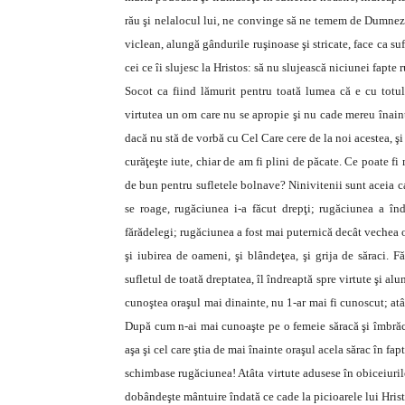
rău şi nelalocul lui, ne convinge să ne temem de Dumneze
viclean, alungă gândurile ruşinoase şi stricate, face ca su
cei ce îi slujesc la Hristos: să nu slujească niciunei fapte r
Socot ca fiind lămurit pentru toată lumea că e cu totul
virtutea un om care nu se apropie şi nu cade mereu înaint
dacă nu stă de vorbă cu Cel Care cere de la noi acestea, ş
curăţeşte iute, chiar de am fi plini de păcate. Ce poate 
de bun pentru sufletele bolnave? Ninivitenii sunt aceia ca
se roage, rugăciunea i-a făcut drepţi; rugăciunea a înd
fărădelegi; rugăciunea a fost mai puternică decât vechea ob
şi iubirea de oameni, şi blândeţea, şi grija de săraci. F
sufletul de toată dreptatea, îl îndreaptă spre virtute şi alu
cunoştea oraşul mai dinainte, nu 1-ar mai fi cunoscut; atât
După cum n-ai mai cunoaşte pe o femeie săracă şi îmbrăca
aşa şi cel care ştia de mai înainte oraşul acela sărac în fa
schimbase rugăciunea! Atâta virtute adusese în obiceiurile ş
dobândeşte mântuire îndată ce cade la picioarele lui Hrist