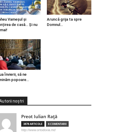
heu Vameșul și
Aruncă grija ta spre
ințirea de casă… Și nu
Domnul…
mai!
ua Învierii, să ne
minăm popoare…
Autorii noștri
Preot Iulian Raţă
3878 ARTICOLE
6 COMENTARII
http://www.ortodoxia.md