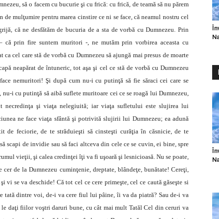
ezeu, să o facem cu bucurie şi cu frică: cu frică, de teamă să nu părem
 de mulţumire pentru marea cinstire ce ni se face, că neamul nostru cel
În
 grijă, că ne desfătăm de bucuria de a sta de vorbă cu Dumnezeu. Prin
Na
– că prin fire suntem muritori -, ne mutăm prin vorbirea aceasta cu
t ca cel care stă de vorbă cu Dumnezeu să ajungă mai presus de moarte
scapă neapărat de întuneric, tot aşa şi cel ce stă de vorbă cu Dumnezeu
face nemuritori! Şi după cum nu-i cu putinţă să fie săraci cei care se
, nu-i cu putinţă să aibă suflete muritoare cei ce se roagă lui Dumnezeu,
necredinţa şi viaţa nelegiuită; iar viaţa sufletului este slujirea lui
iunea ne face viaţa sfântă şi potrivită slujirii lui Dumnezeu; ea adună
 de feciorie, de te străduieşti să cinsteşti curăţia în căsnicie, de te
 să scapi de invidie sau să faci altceva din cele ce se cuvin, ei bine, spre
În
mul vieţii, şi calea credinţei îţi va fi uşoară şi lesnicioasă. Nu se poate,
Na
e cer de la Dumnezeu cuminţenie, dreptate, blândeţe, bunătate! Cereţi,
 şi vi se va deschide! Că tot cel ce cere primeşte, cel ce caută găseşte si
e tată dintre voi, de-i va cere fiul lui pâine, îi va da piatră? Sau de-i va
ă le daţi fiilor voştri daruri bune, cu cât mai mult Tatăl Cel din ceruri va