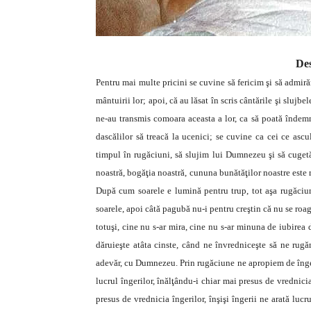
De
Pentru mai multe pricini se cuvine să fericim şi să admir
mântuirii lor; apoi, că au lăsat în scris cântările şi slujbe
ne-au transmis comoara aceasta a lor, ca să poată îndemn
dascălilor să treacă la ucenici; se cuvine ca cei ce ascu
timpul în rugăciuni, să slujim lui Dumnezeu şi să cuget
noastră, bogăţia noastră, cununa bunătăţilor noastre este 
După cum soarele e lumină pentru trup, tot aşa rugăciu
soarele, apoi câtă pagubă nu-i pentru creştin că nu se roag
totuşi, cine nu s-ar mira, cine nu s-ar minuna de iubire
dăruieşte atâta cinste, când ne învredniceşte să ne rug
adevăr, cu Dumnezeu. Prin rugăciune ne apropiem de înger
lucrul îngerilor, înălţându-i chiar mai presus de vrednic
presus de vrednicia îngerilor, înşişi îngerii ne arată luc