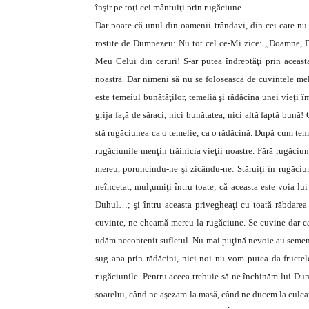
înşir pe toţi cei mântuiţi prin rugăciune.
Dar poate că unul din oamenii trândavi, din cei care nu 
rostite de Dumnezeu: Nu tot cel ce-Mi zice: „Doamne, Doa
Meu Celui din ceruri! S-ar putea îndreptăţi prin aceas
noastră. Dar nimeni să nu se folosească de cuvintele mel
este temeiul bunătăţilor, temelia şi rădăcina unei vieţi î
grija faţă de săraci, nici bunătatea, nici altă faptă bună!
stă rugăciunea ca o temelie, ca o rădăcină. După cum temel
rugăciunile menţin trăinicia vieţii noastre. Fără rugăci
mereu, poruncindu-ne şi zicându-ne: Stăruiţi în rugăciun
neîncetat, mulţumiţi întru toate; că aceasta este voia lu
Duhul…; şi întru aceasta privegheaţi cu toată răbdarea 
cuvinte, ne cheamă mereu la rugăciune. Se cuvine dar ca,
udăm necontenit sufletul. Nu mai puţină nevoie au semen
sug apa prin rădăcini, nici noi nu vom putea da fructel
rugăciunile. Pentru aceea trebuie să ne închinăm lui Du
soarelui, când ne aşezăm la masă, când ne ducem la culcar