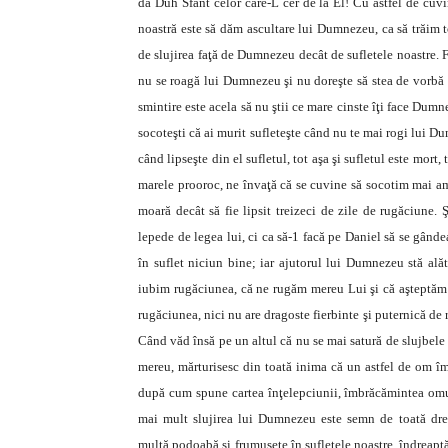
da Duh Sfânt celor care-L cer de la El! Cu astfel de cuv
noastră este să dăm ascultare lui Dumnezeu, ca să trăim 
de slujirea faţă de Dumnezeu decât de sufletele noastre. 
nu se roagă lui Dumnezeu şi nu doreşte să stea de vorbă 
smintire este acela să nu ştii ce mare cinste îţi face Du
socoteşti că ai murit sufleteşte când nu te mai rogi lui D
când lipseşte din el sufletul, tot aşa şi sufletul este mort
marele prooroc, ne învaţă că se cuvine să socotim mai ama
moară decât să fie lipsit treizeci de zile de rugăciune. 
lepede de legea lui, ci ca să-1 facă pe Daniel să se gânde
în suflet niciun bine; iar ajutorul lui Dumnezeu stă al
iubim rugăciunea, că ne rugăm mereu Lui şi că aşteptăm 
rugăciunea, nici nu are dragoste fierbinte şi puternică de
Când văd însă pe un altul că nu se mai satură de slujbel
mereu, mărturisesc din toată inima că un astfel de om împ
după cum spune cartea înţelepciunii, îmbrăcămintea omului
mai mult slujirea lui Dumnezeu este semn de toată dre
multă podoabă şi frumuseţe în sufletele noastre, îndreaptă