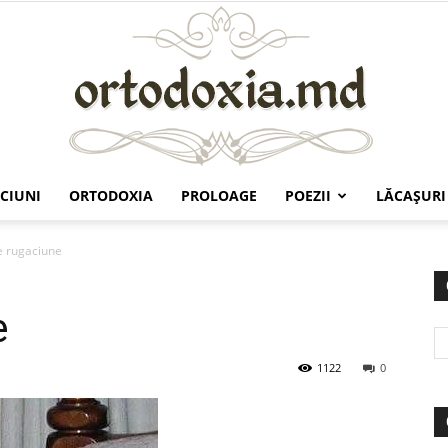
CIUNI
ORTODOXIA
PROLOAGE
POEZII
LĂCAŞURI
Ortodoxia.md
 rugaciune
e
1122
0