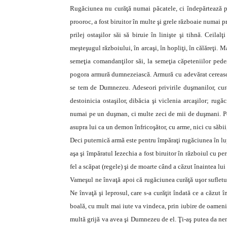
Rugăciunea nu curăţă numai păcatele, ci îndepărtează pe
prooroc, a fost biruitor în multe şi grele războaie numai 
prilej ostaşilor săi să biruie în linişte şi tihnă. Ceila
meşteşugul războiului, în arcaşi, în hopliţi, în călăreţi. Ma
semeţia comandanţilor săi, la semeţia căpeteniilor pedeşt
pogora armură dumnezeiască. Armură cu adevărat cereasc
se tem de Dumnezeu. Adeseori privirile duşmanilor, curaj
destoinicia ostaşilor, dibăcia şi viclenia arcaşilor; rug
numai pe un duşman, ci multe zeci de mii de duşmani. Pen
asupra lui ca un demon înfricoşător, cu arme, nici cu săbii
Deci puternică armă este pentru împăraţi rugăciunea în lu
aşa şi împăratul Iezechia a fost biruitor în războiul cu per
fel a scăpat (regele) şi de moarte când a căzut înaintea l
Vameşul ne învaţă apoi că rugăciunea curăţă uşor sufletul 
Ne învaţă şi leprosul, care s-a curăţit îndată ce a căzut
boală, cu mult mai iute va vindeca, prin iubire de oameni,
multă grijă va avea şi Dumnezeu de el. Ţi-aş putea da ne