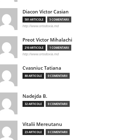
Diacon Victor Casian
581 ARTICOLE
5 COMENTARII
http://www.ortodoxia.md
Preot Victor Mihalachi
210 ARTICOLE
1 COMENTARII
http://www.ortodoxia.md
Cvasniuc Tatiana
88 ARTICOLE
0 COMENTARII
Nadejda B.
32 ARTICOLE
0 COMENTARII
Vitalii Mereutanu
23 ARTICOLE
0 COMENTARII