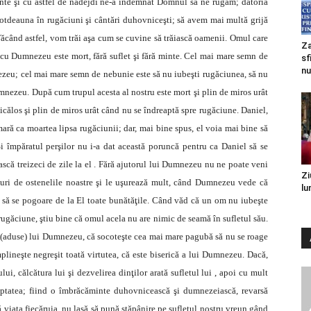
inte şi cu astfel de nădejdi ne-a îndemnat Domnul să ne rugăm; datoria
totdeauna în rugăciuni şi cântări duhovniceşti; să avem mai multă grijă
Făcând astfel, vom trăi aşa cum se cuvine să trăiască oamenii. Omul care
Za
cu Dumnezeu este mort, fără suflet şi fără minte. Cel mai mare semn de
sf
nu
mnezeu; cel mai mare semn de nebunie este să nu iubeşti rugăciunea, să nu
umnezeu. După cum trupul acesta al nostru este mort şi plin de miros urât
, ticălos şi plin de miros urât când nu se îndreaptă spre rugăciune. Daniel,
ră ca moartea lipsa rugăciunii; dar, mai bine spus, el voia mai bine să
Şi împăratul perşilor nu i-a dat această poruncă pentru ca Daniel să se
ască treizeci de zile la el . Fără ajutorul lui Dumnezeu nu ne poate veni
Zi
ături de ostenelile noastre şi le uşurează mult, când Dumnezeu vede că
lu
să se pogoare de la El toate bunătăţile. Când văd că un om nu iubeşte
 rugăciune, ştiu bine că omul acela nu are nimic de seamă în sufletul său.
e (aduse) lui Dumnezeu, că socoteşte cea mai mare pagubă să nu se roage
lineşte negreşit toată virtutea, că este biserică a lui Dumnezeu. Dacă,
, călcătura lui şi dezvelirea dinţilor arată sufletul lui , apoi cu mult
ptatea; fiind o îmbrăcăminte duhovnicească şi dumnezeiască, revarsă
 viaţa fiecăruia, nu lasă să pună stăpânire pe sufletul nostru vreun gând