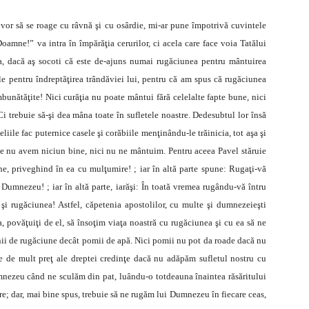
vor să se roage cu râvnă şi cu osârdie, mi-ar pune împotrivă cuvintele
mne!” va intra în împărăţia cerurilor, ci acela care face voia Tatălui
ta, dacă aş socoti că este de-ajuns numai rugăciunea pentru mântuirea
e pentru îndreptăţirea trândăviei lui, pentru că am spus că rugăciunea
mbunătăţite! Nici curăţia nu poate mântui fără celelalte fapte bune, nici
 Ci trebuie să-şi dea mâna toate în sufletele noastre. Dedesubtul lor însă
iile fac puternice casele şi corăbiile menţinându-le trăinicia, tot aşa şi
une nu avem niciun bine, nici nu ne mântuim. Pentru aceea Pavel stăruie
e, priveghind în ea cu mulţumire! ; iar în altă parte spune: Rugaţi-vă
i Dumnezeu! ; iar în altă parte, iarăşi: În toată vremea rugându-vă întru
şi rugăciunea! Astfel, căpetenia apostolilor, cu multe şi dumnezeieşti
 povăţuiţi de el, să însoţim viaţa noastră cu rugăciunea şi cu ea să ne
ii de rugăciune decât pomii de apă. Nici pomii nu pot da roade dacă nu
e de mult preţ ale dreptei credinţe dacă nu adăpăm sufletul nostru cu
mnezeu când ne sculăm din pat, luându-o totdeauna înaintea răsăritului
e; dar, mai bine spus, trebuie să ne rugăm lui Dumnezeu în fiecare ceas,