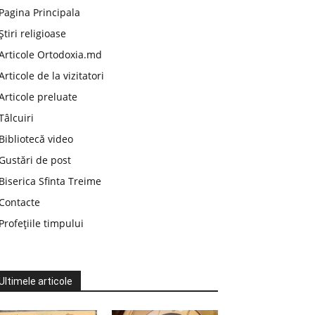
Pagina Principala
Știri religioase
Articole Ortodoxia.md
Articole de la vizitatori
Articole preluate
Tâlcuiri
Bibliotecă video
Gustări de post
Biserica Sfinta Treime
Contacte
Profețiile timpului
Ultimele articole