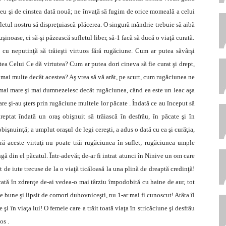
u şi de cinstea dată nouă; ne învaţă să fugim de orice momeală a celui
fletul nostru să dispreţuiască plăcerea. O singură mândrie trebuie să aibă
uşinoase, ci să-şi păzească sufletul liber, să-1 facă să ducă o viaţă curată.
 cu neputinţă să trăieşti virtuos fără rugăciune. Cum ar putea săvârşi
ea Celui Ce dă virtutea? Cum ar putea dori cineva să fie curat şi drept,
i mai multe decât acestea? Aş vrea să vă arăt, pe scurt, cum rugăciunea ne
fi mai mare şi mai dumnezeiesc decât rugăciunea, când ea este un leac aşa
re şi-au şters prin rugăciune multele lor păcate . Îndată ce au început să
reptat îndată un oraş obişnuit să trăiască în desfrâu, în păcate şi în
işnuinţă; a umplut oraşul de legi cereşti, a adus o dată cu ea şi curăţia,
ără aceste virtuţi nu poate trăi rugăciunea în suflet; rugăciunea umple
ngă din el păcatul. Într-adevăr, de-ar fi intrat atunci în Ninive un om care
 de iute trecuse de la o viaţă ticăloasă la una plină de dreaptă credinţă!
tă în zdrenţe de-ai vedea-o mai târziu împodobită cu haine de aur, tot
pte bune şi lipsit de comori duhovniceşti, nu 1-ar mai fi cunoscut! Atâta îl
i în viaţa lui! O femeie care a trăit toată viaţa în stricăciune şi desfrâu
os .