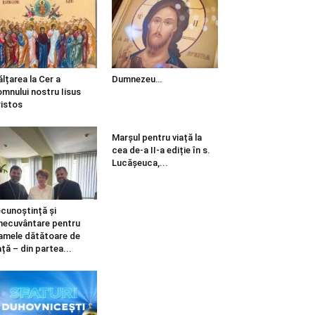
ălțarea la Cer a
Dumnezeu…
mnului nostru Iisus
istos
Marșul pentru viață la
cea de-a II-a ediție în s.
Lucășeuca,...
cunoștință și
necuvântare pentru
mele dătătoare de
ață – din partea...