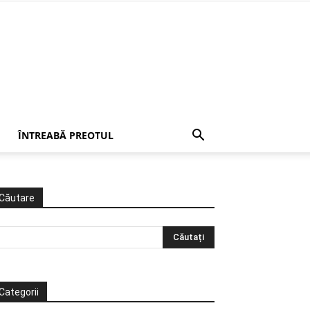
ÎNTREABĂ PREOTUL
Căutare
Categorii