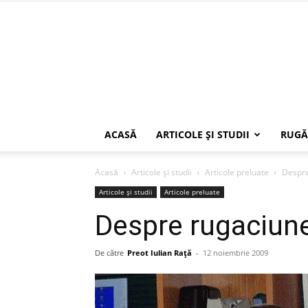
ACASĂ
ARTICOLE ŞI STUDII
RUGĂ
Acasă
Articole şi studii
Articole preluate
Despre
Articole şi studii
Articole preluate
Despre rugaciun
De către
Preot Iulian Raţă
-
12 noiembrie 2009