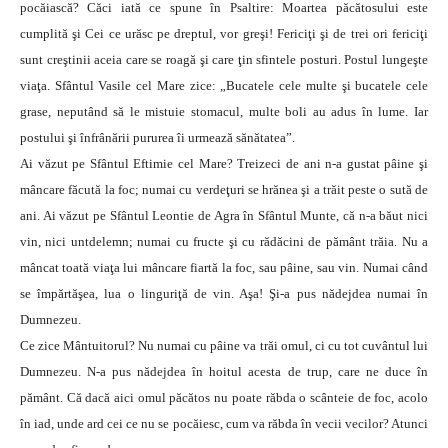
pocăiască? Căci iată ce spune în Psaltire: Moartea păcătosului este
cumplită şi Cei ce urăsc pe dreptul, vor greşi! Fericiţi şi de trei ori fericiţi
sunt creştinii aceia care se roagă şi care ţin sfintele posturi. Postul lungeşte
viaţa. Sfântul Vasile cel Mare zice: „Bucatele cele multe şi bucatele cele
grase, neputând să le mistuie stomacul, multe boli au adus în lume. Iar
postului şi înfrânării pururea îi urmează sănătatea”.
Ai văzut pe Sfântul Eftimie cel Mare? Treizeci de ani n-a gustat pâine şi
mâncare făcută la foc; numai cu verdeţuri se hrănea şi a trăit peste o sută de
ani. Ai văzut pe Sfântul Leontie de Agra în Sfântul Munte, că n-a băut nici
vin, nici untdelemn; numai cu fructe şi cu rădăcini de pământ trăia. Nu a
mâncat toată viaţa lui mâncare fiartă la foc, sau pâine, sau vin. Numai când
se împărtăşea, lua o linguriţă de vin. Aşa! Şi-a pus nădejdea numai în
Dumnezeu.
Ce zice Mântuitorul? Nu numai cu pâine va trăi omul, ci cu tot cuvântul lui
Dumnezeu. N-a pus nădejdea în hoitul acesta de trup, care ne duce în
pământ. Că dacă aici omul păcătos nu poate răbda o scânteie de foc, acolo
în iad, unde ard cei ce nu se pocăiesc, cum va răbda în vecii vecilor? Atunci