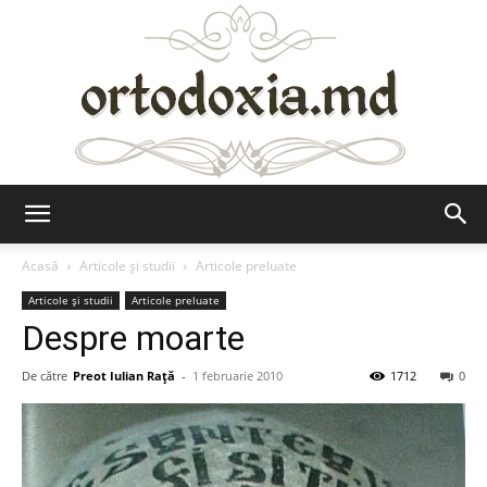
Ortodoxia.md
Acasă
Articole şi studii
Articole preluate
Articole şi studii
Articole preluate
Despre moarte
De către
Preot Iulian Raţă
-
1 februarie 2010
1712
0