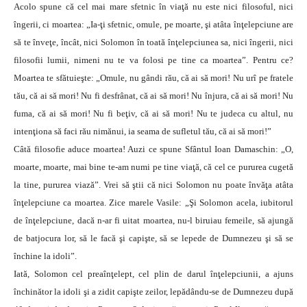
Acolo spune că cel mai mare sfetnic în viaţă nu este nici filosoful, nici
îngerii, ci moartea: „Ia-ţi sfetnic, omule, pe moarte, şi atâta înţelepciune are
să te înveţe, încât, nici Solomon în toată înţelepciunea sa, nici îngerii, nici
filosofii lumii, nimeni nu te va folosi pe tine ca moartea”. Pentru ce?
Moartea te sfătuieşte: „Omule, nu gândi rău, că ai să mori! Nu urî pe fratele
tău, că ai să mori! Nu fi desfrânat, că ai să mori! Nu înjura, că ai să mori! Nu
fuma, că ai să mori! Nu fi beţiv, că ai să mori! Nu te judeca cu altul, nu
intenţiona să faci rău nimănui, ia seama de sufletul tău, că ai să mori!”
Câtă filosofie aduce moartea! Auzi ce spune Sfântul Ioan Damaschin: „O,
moarte, moarte, mai bine te-am numi pe tine viaţă, că cel ce pururea cugetă
la tine, pururea viază”. Vrei să ştii că nici Solomon nu poate învăţa atâta
înţelepciune ca moartea. Zice marele Vasile: „Şi Solomon acela, iubitorul
de înţelepciune, dacă n-ar fi uitat moartea, nu-l biruiau femeile, să ajungă
de batjocura lor, să le facă şi capişte, să se lepede de Dumnezeu şi să se
închine la idoli”.
Iată, Solomon cel preaînţelept, cel plin de darul înţelepciunii, a ajuns
închinător la idoli şi a zidit capişte zeilor, lepădându-se de Dumnezeu după