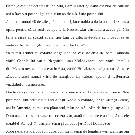
trăind, a avut pe cei trei fii: pe Sim, Ham şi Iafet. Şi când era Noe de 600 de
ani a început potopul şi a ţinut un an de zile furia potopului.
A plouat numai 40 de zile şi 40 de nopti, iar corabia abia la un an de zile s-a
oprit, pentru că ai auzit ce spune la Facere: „Iar din luna a zecea până în
luna a şasea au scăzut apele, trei luni de zile, şi de-abia au început să se
vadă vârfurile munţilor celor mai mari din lume”.
Să fi fost atunci cu corabia lângă Noe, să vezi de-abia în toată România
vârful Ceahlăului sau al Negoiului, sau Moldoveanul, sau vârful Ineului
din Maramureş, sau dacă erai în Asia, vârful Himalaia sau alţi munţi. Abia se
zăreau atunci numai vârfurile munţilor, iar vuietul apelor şi tulburarea
văzduhului nu încetase.
Din luna a şaptea până în luna a patra mai scăzând apele, a dat drumul Noe
porumbelului celuilalt. Când a ieşit Noe din corabie, lângă Munţii Ararat,
azi în Armenia, pustiu era pământul, plin de mâl, plin de furia şi urgia lui
Dumnezeu, că se înecase tot ce era viu, afară de cei ce erau în pântecele
corabiei. Au ieşit în câmpia Senar şi au adus jertfă lui Dumnezeu.
Apoi s-a arătat curcubeul, după cum ştiţi, semn de legătură veşnică între om