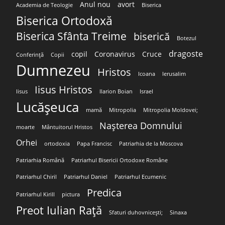
Anul nou
avort
Academia de Teologie
Biserica
Biserica Ortodoxă
Biserica Sfânta Treime
biserică
Botezul
dragoste
copil
Coronavirus
Cruce
Conferință
Copii
Dumnezeu
Hristos
Icoana
Ierusalim
Iisus Hristos
Iisus
Ilarion Boian
Israel
Lucășeuca
mamă
Mitropolia
Mitropolia Moldovei;
Nașterea Domnului
moarte
Mântuitorul Hristos
Orhei
ortodoxia
Papa Francisc
Patriarhia de la Moscova
Patriarhia Română
Patriarhul Bisericii Ortodoxe Române
Patriarhul Chiril
Patriarhul Daniel
Patriarhul Ecumenic
Predica
Patriarhul Kirill
pictura
Preot Iulian Rață
Sfaturi duhovnicești;
Sinaxa