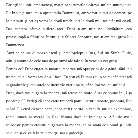
Părinţilor, iubiţi credincioşi, maicilor şi surorilor, câteva suflete sunteţi aici.
Eu în viaţa mea, mi-a ajutat mila Domnului, am vorbit la mii de oameni pe
la hramuri şi ori aş vorbi la două urechi, ori la două mii, tot atât mă costă.
Dar suntem câteva suflete aici. Dacă n-am uita noi învăţătura cea
preascumpă a Sfinţilor Părinţi şi a Sfintei Scripturi, noi n-am mai greşi lui
Dumnezeu.
Auzi ce spune dumnezeiescul şi preaînţeleptul Isus, fiul lui Sirah: Fiule,
adu-ţi aminte de cele mai de pe urmă ale tale şi în veac nu vei greşi.
Pentru ce? Dacă cuget la moarte, moartea mă opreşte şi de a gândi răul, nu
numai de a-l vorbi sau de a-l face. Eu ştiu că Dumnezeu o să-mi cântărească
şi gândurile şi cuvintele şi lucrurile vieţii mele, când îmi voi da sufletul.
Deci, dacă voi cugeta la moarte, mă feresc de toate. Auzi ce spune în „Uşa
pocăinţei”? Vedeţi că acea carte tratează patru lucruri: moarte, judecată, Rai
şi Iad. Eu cred că acea carte, dacă ar fi tiparită în zeci de mii de exemplare,
toată lumea ar merge în Rai. Numai dacă ar înţelege-o. Atât de mult
foloseşte pentru creştini cugetarea la moarte, că ne arată ce-i omul şi unde
se duce şi ce va fi în ziua morţii sau a judecăţii.