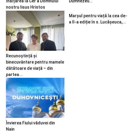
Înălțarea la Cer a Domnului
Dumnezeu…
nostru Iisus Hristos
Marșul pentru viață la cea de-
a II-a ediție în s. Lucășeuca,...
Recunoștință și
binecuvântare pentru mamele
dătătoare de viață – din
partea...
Învierea Fiului văduvei din
Nain