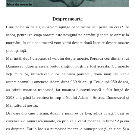
Despre moarte
Cine poate să fie sigur că vom ajunge până mâine sau peste un ceas? De
aceea, pentru că viaţa noastră este nesigură pe pământ şi toate se opresc la
mormânt, în cele ce urmează vom vorbi despre două lucruri: despre moarte
şi conştiinţă.
Mai întâi, după dreptate, să vorbim despre moarte. Porunca cea dintâi a lui
Dumnezeu, după greşeala protopărinţilor noştri, a fost aceasta: Cu moarte
veţi muri. Şi, într-adevăr, după călcarea poruncii, două morţi au venit
asupra neamului omenesc. Adam, după 930 de ani, şi Eva, după 950 de ani,
au primit moartea trupească, iar moartea duhovnicească a fost lungă de
5508 ani, până la venirea în trup a Noului Adam – Hristos, Dumnezeul şi
Mântuitorul nostru.
Dar oare din care pricină, Adam, a numit-o pe Eva, adică „viaţă”, deşi se
cuvenea s-o numească moarte, că prin ea a venit moartea în lume? Aşa era
cu dreptate. Dar în loc s-o numească moarte, o numeşte viaţă, că zice: Şi a