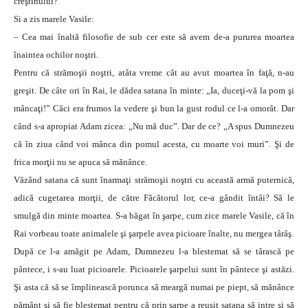
creştinului?
Si a zis marele Vasile:
– Cea mai înaltă filosofie de sub cer este să avem de-a pururea moartea
înaintea ochilor noştri.
Pentru că strămoşii noştri, atâta vreme cât au avut moartea în faţă, n-au
greşit. De câte ori în Rai, le dădea satana în minte: „Ia, duceţi-vă la pom şi
mâncaţi!” Căci era frumos la vedere şi bun la gust rodul ce l-a omorât. Dar
când s-a apropiat Adam zicea: „Nu mă duc”. Dar de ce? „A spus Dumnezeu
că în ziua când voi mânca din pomul acesta, cu moarte voi muri”. Şi de
frica morţii nu se apuca să mănânce.
Văzând satana că sunt înarmaţi strămoşii noştri cu această armă puternică,
adică cugetarea morţii, de către Făcătorul lor, ce-a gândit întâi? Să le
smulgă din minte moartea. S-a băgat în şarpe, cum zice marele Vasile, că în
Rai vorbeau toate animalele şi şarpele avea picioare înalte, nu mergea târâş.
După ce l-a amăgit pe Adam, Dumnezeu l-a blestemat să se târască pe
pântece, i s-au luat picioarele. Picioarele şarpelui sunt în pântece şi astăzi.
Şi asta că să se împlinească porunca să meargă numai pe piept, să mănânce
pământ şi să fie blestemat pentru că prin şarpe a reuşit satana să intre şi să