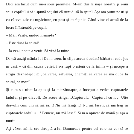
Deci am făcut cum mi-a spus părintele. M-am dus la naşa noastră şi i-am
spus copilului să-i spună soţului că sunt dusă la spital. Aşa am putut posti şi
eu câteva zile cu rugăciune, cu post şi curăţenie. Când vine el acasă de la
lucru îl întreabă pe copil:
– Măi, Vasile, unde-i mamă-ta?
– Este dusă la spital!
– Ia vezi, poate a venit. Să vină la mine.
Dar să auziţi mânia lui Dumnezeu. În clipa aceea deodată bărbatul cade jos
în casă – că din cauza beţiei, i s-a rupt o arteră de la inima – şi începe a
striga deznădăjduit: „Salvarea, salvarea, chemaţi salvarea să mă ducă la
spital, că mor!”
Şi cum s-a uitat la apus şi la miazănoapte, a început a vedea cuptoarele
iadului şi pe diavoli. De aceea striga: „Cuptorul… Cuptorul cu foc! Uite
diavolii cum vin să mă ia…! Nu mă lăsaţi…! Nu mă lăsaţi, că mă trag în
cuptoarele iadului…! Femeie, nu mă lăsa!” Şi m-a apucat de mână şi aşa a
murit…
Aţi văzut mânia cea dreaptă a lui Dumnezeu pentru cei care nu vor să se