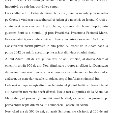
împotrivă, pe cele împotrivă le-a surpat.
Cu ascultarea lui Hristos de Părintele ceresc, până la moarte şi cu moartea
pe Cruce, a vindecat neascultarea lui Adam şi a noastră; cu lemnul Crucii s-
a vindecat rana cea venită prin lemn; gustarea din lemnul oprit, prin
gustarea fierii şi a oţetului; şi prin Preasfânta, Preacurata Fecioară Maria,
Eva cea tainică, s-a vindecat păcatul Evei şi moartea care a venit în lume.
Dar cuvântul nostru priveşte în altă parte. Au trecut de la Adam până la
potop 2642 de ani. În acest timp n-a scăzut din viaţa omului nimic.
A trăit Adam 930 de ani şi Eva 950 de ani, iar Noe, al doilea Adam al
omenirii, a trăit 950 de ani. Noe, fiind mare prooroc şi plăcut lui Dumnezeu
din neamul său, a avut mare grijă să păzească în toată vremea lui, de când s-
a născut, un mare dar; oasele lui Adam, corpul lui Adam strămoşul lui.
Cele mai scumpe moaşte din lume le păstra el şi până la dânsul le-au păstrat
alţi patriarhi mai vechi decât dânsul. Noe a fost al optulea de la Adam, iar
Matusalem, al şaselea. Şi le-a dat unul la altul, ca pe un dar preascump:
prima zidire ieşită din mâna lui Dumnezeu – oasele lui Adam.
Noe, când era de 500 de ani, aţi auzit Scriptura, s-a căsătorit şi 100 de ani