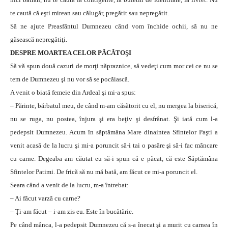
te caută că eşti mirean sau călugăr, pregătit sau nepregătit.
Să ne ajute Preasfântul Dumnezeu când vom închide ochii, să nu ne
găsească nepregătiţi.
DESPRE MOARTEA CELOR PĂCĂTOŞI
Să vă spun două cazuri de morţi năpraznice, să vedeţi cum mor cei ce nu se
tem de Dumnezeu şi nu vor să se pocăiască.
A venit o biată femeie din Ardeal şi mi-a spus:
– Părinte, bărbatul meu, de când m-am căsătorit cu el, nu mergea la biserică,
nu se ruga, nu postea, înjura şi era beţiv şi desfrânat. Şi iată cum l-a
pedepsit Dumnezeu. Acum în săptămâna Mare dinaintea Sfintelor Paşti a
venit acasă de la lucru şi mi-a poruncit să-i tai o pasăre şi să-i fac mâncare
cu carne. Degeaba am căutat eu să-i spun că e păcat, că este Săptămâna
Sfintelor Patimi. De frică să nu mă bată, am făcut ce mi-a poruncit el.
Seara când a venit de la lucru, m-a întrebat:
– Ai făcut varză cu carne?
– Ţi-am făcut – i-am zis eu. Este în bucătărie.
Pe când mânca, l-a pedepsit Dumnezeu că s-a înecat şi a murit cu carnea în