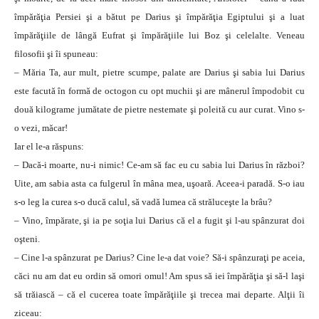
împărăţia Persiei şi a bătut pe Darius şi împărăţia Egiptului şi a luat
împărăţiile de lângă Eufrat şi împărăţiile lui Boz şi celelalte. Veneau
filosofii şi îi spuneau:
– Măria Ta, aur mult, pietre scumpe, palate are Darius şi sabia lui Darius
este facută în formă de octogon cu opt muchii şi are mânerul împodobit cu
două kilograme jumătate de pietre nestemate şi poleită cu aur curat. Vino s-
o vezi, măcar!
Iar el le-a răspuns:
– Dacă-i moarte, nu-i nimic! Ce-am să fac eu cu sabia lui Darius în război?
Uite, am sabia asta ca fulgerul în mâna mea, uşoară. Aceea-i paradă. S-o iau
s-o leg la curea s-o ducă calul, să vadă lumea că străluceşte la brâu?
– Vino, împărate, şi ia pe soţia lui Darius că el a fugit şi l-au spânzurat doi
oşteni.
– Cine l-a spânzurat pe Darius? Cine le-a dat voie? Să-i spânzuraţi pe aceia,
căci nu am dat eu ordin să omori omul! Am spus să iei împărăţia şi să-l laşi
să trăiască – că el cucerea toate împărăţiile şi trecea mai departe. Alţii îi
ziceau: