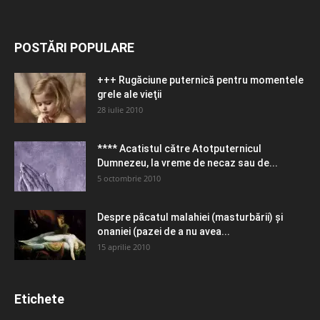
POSTĂRI POPULARE
+++ Rugăciune puternică pentru momentele
grele ale vieţii
28 iulie 2010
**** Acatistul către Atotputernicul
Dumnezeu, la vreme de necaz sau de...
5 octombrie 2010
Despre păcatul malahiei (masturbării) şi
onaniei (pazei de a nu avea...
15 aprilie 2010
Etichete