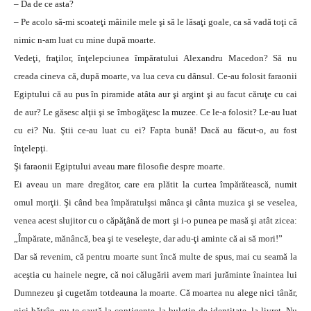
– Da de ce asta?
– Pe acolo să-mi scoateţi mâinile mele şi să le lăsaţi goale, ca să vadă toţi că
nimic n-am luat cu mine după moarte.
Vedeţi, fraţilor, înţelepciunea împăratului Alexandru Macedon? Să nu
creada cineva că, după moarte, va lua ceva cu dânsul. Ce-au folosit faraonii
Egiptului că au pus în piramide atâta aur şi argint şi au facut căruţe cu cai
de aur? Le găsesc alţii şi se îmbogăţesc la muzee. Ce le-a folosit? Le-au luat
cu ei? Nu. Ştii ce-au luat cu ei? Fapta bună! Dacă au făcut-o, au fost
înţelepţi.
Şi faraonii Egiptului aveau mare filosofie despre moarte.
Ei aveau un mare dregător, care era plătit la curtea împărătească, numit
omul morţii. Şi când bea împăratulşsi mânca şi cânta muzica şi se veselea,
venea acest slujitor cu o căpăţână de mort şi i-o punea pe masă şi atât zicea:
„Împărate, mănâncă, bea şi te veseleşte, dar adu-ţi aminte că ai să mori!”
Dar să revenim, că pentru moarte sunt încă multe de spus, mai cu seamă la
aceştia cu hainele negre, că noi călugării avem mari jurăminte înaintea lui
Dumnezeu şi cugetăm totdeauna la moarte. Că moartea nu alege nici tânăr,
nici bătrân, nu te caută la contigente, la buletin de identitate, la livret. Nu