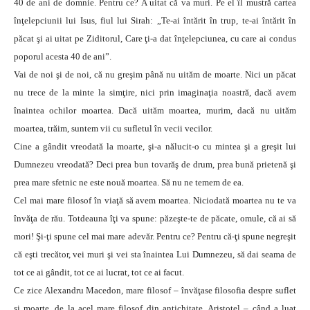
40 de ani de domnie. Pentru ce? A uitat că va muri. Pe el îl mustră cartea
înţelepciunii lui Isus, fiul lui Sirah: „Te-ai întărit în trup, te-ai întărit în
păcat şi ai uitat pe Ziditorul, Care ţi-a dat înţelepciunea, cu care ai condus
poporul acesta 40 de ani”.
Vai de noi şi de noi, că nu greşim până nu uităm de moarte. Nici un păcat
nu trece de la minte la simţire, nici prin imaginaţia noastră, dacă avem
înaintea ochilor moartea. Dacă uităm moartea, murim, dacă nu uităm
moartea, trăim, suntem vii cu sufletul în vecii vecilor.
Cine a gândit vreodată la moarte, şi-a nălucit-o cu mintea şi a greşit lui
Dumnezeu vreodată? Deci prea bun tovarăş de drum, prea bună prietenă şi
prea mare sfetnic ne este nouă moartea. Să nu ne temem de ea.
Cel mai mare filosof în viaţă să avem moartea. Niciodată moartea nu te va
învăţa de rău. Totdeauna îţi va spune: păzeşte-te de păcate, omule, că ai să
mori! Şi-ţi spune cel mai mare adevăr. Pentru ce? Pentru că-ţi spune negreşit
că eşti trecător, vei muri şi vei sta înaintea Lui Dumnezeu, să dai seama de
tot ce ai gândit, tot ce ai lucrat, tot ce ai facut.
Ce zice Alexandru Macedon, mare filosof – învăţase filosofia despre suflet
şi moarte, de la acel mare filosof din antichitate, Aristotel – când a luat