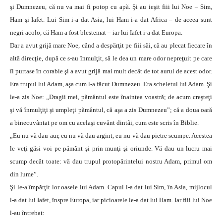
şi Dumnezeu, că nu va mai fi potop cu apă. Şi au ieşit fiii lui Noe – Sim,
Ham şi Iafet. Lui Sim i-a dat Asia, lui Ham i-a dat Africa – de aceea sunt
negri acolo, că Ham a fost blestemat – iar lui Iafet i-a dat Europa.
Dar a avut grijă mare Noe, când a despărţit pe fiii săi, că au plecat fiecare în
altă direcţie, după ce s-au înmulţit, să le dea un mare odor nepreţuit pe care
îl purtase în corabie şi a avut grijă mai mult decât de tot aurul de acest odor.
Era trupul lui Adam, aşa cum l-a făcut Dumnezeu. Era scheletul lui Adam. Şi
le-a zis Noe: „Dragii mei, pământul este înaintea voastră; de acum creşteţi
şi vă înmulţiţi şi umpleţi pământul, că aşa a zis Dumnezeu”; că a doua oară
a binecuvântat pe om cu acelaşi cuvânt dintâi, cum este scris în Biblie.
„Eu nu vă dau aur, eu nu vă dau argint, eu nu vă dau pietre scumpe. Acestea
le veţi găsi voi pe pământ şi prin munţi şi oriunde. Vă dau un lucru mai
scump decât toate: vă dau trupul protopărintelui nostru Adam, primul om
din lume”.
Şi le-a împărţit lor oasele lui Adam. Capul l-a dat lui Sim, în Asia, mijlocul
l-a dat lui Iafet, înspre Europa, iar picioarele le-a dat lui Ham. Iar fiii lui Noe
l-au întrebat: