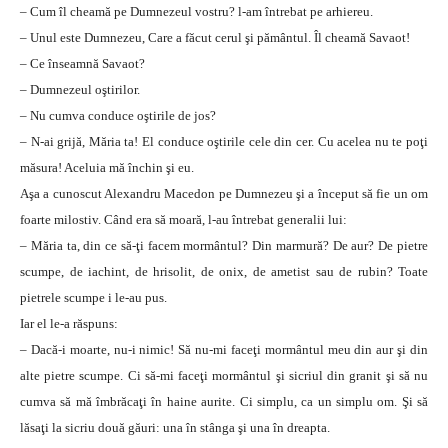
– Cum îl cheamă pe Dumnezeul vostru? l-am întrebat pe arhiereu.
– Unul este Dumnezeu, Care a făcut cerul şi pământul. Îl cheamă Savaot!
– Ce înseamnă Savaot?
– Dumnezeul oştirilor.
– Nu cumva conduce oştirile de jos?
– N-ai grijă, Măria ta! El conduce oştirile cele din cer. Cu acelea nu te poţi
măsura! Aceluia mă închin şi eu.
Aşa a cunoscut Alexandru Macedon pe Dumnezeu şi a început să fie un om
foarte milostiv. Când era să moară, l-au întrebat generalii lui:
– Măria ta, din ce să-ţi facem mormântul? Din marmură? De aur? De pietre
scumpe, de iachint, de hrisolit, de onix, de ametist sau de rubin? Toate
pietrele scumpe i le-au pus.
Iar el le-a răspuns:
– Dacă-i moarte, nu-i nimic! Să nu-mi faceţi mormântul meu din aur şi din
alte pietre scumpe. Ci să-mi faceţi mormântul şi sicriul din granit şi să nu
cumva să mă îmbrăcaţi în haine aurite. Ci simplu, ca un simplu om. Şi să
lăsaţi la sicriu două găuri: una în stânga şi una în dreapta.