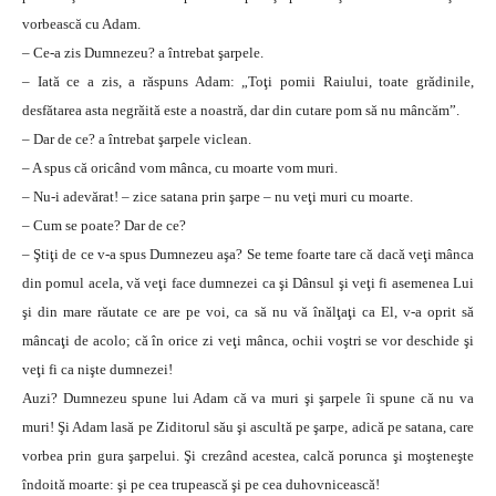
vorbească cu Adam.
– Ce-a zis Dumnezeu? a întrebat şarpele.
– Iată ce a zis, a răspuns Adam: „Toţi pomii Raiului, toate grădinile,
desfătarea asta negrăită este a noastră, dar din cutare pom să nu mâncăm”.
– Dar de ce? a întrebat şarpele viclean.
– A spus că oricând vom mânca, cu moarte vom muri.
– Nu-i adevărat! – zice satana prin şarpe – nu veţi muri cu moarte.
– Cum se poate? Dar de ce?
– Ştiţi de ce v-a spus Dumnezeu aşa? Se teme foarte tare că dacă veţi mânca
din pomul acela, vă veţi face dumnezei ca şi Dânsul şi veţi fi asemenea Lui
şi din mare răutate ce are pe voi, ca să nu vă înălţaţi ca El, v-a oprit să
mâncaţi de acolo; că în orice zi veţi mânca, ochii voştri se vor deschide şi
veţi fi ca nişte dumnezei!
Auzi? Dumnezeu spune lui Adam că va muri şi şarpele îi spune că nu va
muri! Şi Adam lasă pe Ziditorul său şi ascultă pe şarpe, adică pe satana, care
vorbea prin gura şarpelui. Şi crezând acestea, calcă porunca şi moşteneşte
îndoită moarte: şi pe cea trupească şi pe cea duhovnicească!