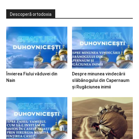
Descoperă ortodoxia
Învierea Fiului văduvei din
Despre minunea vindecării
Nain
slăbănogului din Capernaum
și Rugăciunea inimii