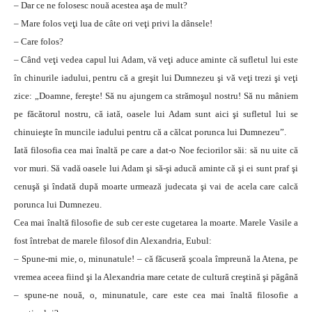
– Dar ce ne folosesc nouă acestea aşa de mult?
– Mare folos veţi lua de câte ori veţi privi la dânsele!
– Care folos?
– Când veţi vedea capul lui Adam, vă veţi aduce aminte că sufletul lui este
în chinurile iadului, pentru că a greşit lui Dumnezeu şi vă veţi trezi şi veţi
zice: „Doamne, fereşte! Să nu ajungem ca strămoşul nostru! Să nu mâniem
pe făcătorul nostru, că iată, oasele lui Adam sunt aici şi sufletul lui se
chinuieşte în muncile iadului pentru că a călcat porunca lui Dumnezeu”.
Iată filosofia cea mai înaltă pe care a dat-o Noe feciorilor săi: să nu uite că
vor muri. Să vadă oasele lui Adam şi să-şi aducă aminte că şi ei sunt praf şi
cenuşă şi îndată după moarte urmează judecata şi vai de acela care calcă
porunca lui Dumnezeu.
Cea mai înaltă filosofie de sub cer este cugetarea la moarte. Marele Vasile a
fost întrebat de marele filosof din Alexandria, Eubul:
– Spune-mi mie, o, minunatule! – că făcuseră şcoala împreună la Atena, pe
vremea aceea fiind şi la Alexandria mare cetate de cultură creştină şi păgână
– spune-ne nouă, o, minunatule, care este cea mai înaltă filosofie a