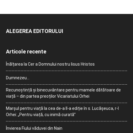
ALEGEREA EDITORULUI
Articole recente
Înălțarea la Cer a Domnului nostru Iisus Hristos
Dumnezeu…
Recunoștință și binecuvântare pentru mamele dătătoare de
viață – din partea preoților Vicariatului Orhei
Marșul pentru viață la cea de-a II-a ediție în s. Lucășeuca, r-l
Orhei: „Pentru viață, cu inimă curată”
Învierea Fiului văduvei din Nain