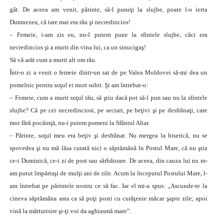
gât. De aceea am venit, părinte, să-l puneţi la slujbe, poate l-o ierta
Dumnezeu, că tare mai era rău şi necredincios!
– Femeie, i-am zis eu, nu-l putem pune la sfintele slujbe, căci era
necredincios şi a murit din vina lui, ca un sinucigaş!
Să vă arăt cum a murit alt om rău.
Într-o zi a venit o femeie dintr-un sat de pe Valea Moldovei să-mi dea un
pomelnic pentru soţul ei mort subit. Şi am întrebat-o:
– Femeie, cum a murit soţul tău, să ştiu dacă pot să-l pun sau nu la sfintele
slujbe? Că pe cei necredinciosi, pe sectari, pe beţivi şi pe desfrânaţi, care
mor fără pocăinţă, nu-i putem pomeni la Sfântul Altar.
– Părinte, soţul meu era beţiv şi desfrânat. Nu mergea la biserică, nu se
spovedea şi nu mă lăsa curată nici o săptămână în Postul Mare, că nu ştia
ce-i Duminică, ce-i zi de post sau sărbătoare. De aceea, din cauza lui nu m-
am putut împărtaşi de mulţi ani de zile. Acum la începutul Postului Mare, l-
am întrebat pe părintele nostru ce să fac. Iar el mi-a spus: „Ascunde-te la
cineva săptămâna asta ca să poţi posti cu curăţenie măcar şapte zile; apoi
vină la mărturisire şi-ţi voi da aghiasmă mare”.