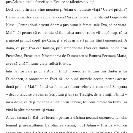
pus Adam numele femeii sale Eva, ce se tâlcuieşte viaţă.
Deci cum prin Eva vine moartea şi Adam o numeşte viaţă? Care-i pricina?
Care-i taina dezlegării aici? Iată care! Să auzim ce spune Sfântul Grigore de
Nissa: „Pentru două pricini Adam a pus numele femeii sale Eva, adică viaţă.
Mai întâi pentru că ea trebuia să fie maica tuturor celor vii după trup, că ea
a născut primul copil, pe Cain, şi a adus în viaţă prima fiinţă omenească. A
doua, că prin Eva cea tainică, prin strănepoata Evei cea dintâi, adică prin
Preasfânta, Preacurata Născatoarea de Dumnezeu şi Pururea Fecioara Maria,
avea să vină în lume viaţa, adică Hristos.
Iată pentru care pricină Adam, fiind prooroc şi făptura cea dintâi a lui
Dumnezeu, a proorocit ca Evei să i se pună numele acesta, pentru aceste
două pricini. Mai întâi, că va fi maica tuturor celor vii, cum arată Scriptura
– deci o tâlcuire o avem în Scriptură şi una în Tradiţie, de la Sfinţii Părinti –
iar a doua, că deşi moartea a venit prin femeie, tot prin femeie va trebui să
vină la plinirea vremii şi viaţa.
A luat satana în Rai trei lucruri, pentru a dărâma neamul omenesc: femeia,
lemnul şi neascultarea. La plinirea vremii, noul Adam – Hristos – tot cu
aceste trei arme l-a biruit pe satana: femeia, lemnul şi ascultarea. Cu cele