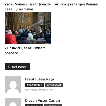
Zaheu Vameșul și sfințirea de
Aruncă grija ta spre Domnul…
casă… Și nu numai!
Ziua Învierii, să ne luminăm
popoare…
Autorii noștri
Preot Iulian Raţă
3878 ARTICOLE
6 COMENTARII
http://www.ortodoxia.md
Diacon Victor Casian