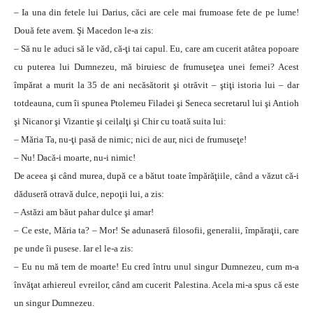
– Ia una din fetele lui Darius, căci are cele mai frumoase fete de pe lume!
Două fete avem. Şi Macedon le-a zis:
– Să nu le aduci să le văd, că-ţi tai capul. Eu, care am cucerit atâtea popoare
cu puterea lui Dumnezeu, mă biruiesc de frumuseţea unei femei? Acest
împărat a murit la 35 de ani necăsătorit şi otrăvit – ştiţi istoria lui – dar
totdeauna, cum îi spunea Ptolemeu Filadei şi Seneca secretarul lui şi Antioh
şi Nicanor şi Vizantie şi ceilalţi şi Chir cu toată suita lui:
– Măria Ta, nu-ţi pasă de nimic; nici de aur, nici de frumuseţe!
– Nu! Dacă-i moarte, nu-i nimic!
De aceea şi când murea, după ce a bătut toate împărăţiile, când a văzut că-i
dăduseră otravă dulce, nepoţii lui, a zis:
– Astăzi am băut pahar dulce şi amar!
– Ce este, Măria ta? – Mor! Se adunaseră filosofii, generalii, împăraţii, care
pe unde îi pusese. Iar el le-a zis:
– Eu nu mă tem de moarte! Eu cred întru unul singur Dumnezeu, cum m-a
învăţat arhiereul evreilor, când am cucerit Palestina. Acela mi-a spus că este
un singur Dumnezeu.