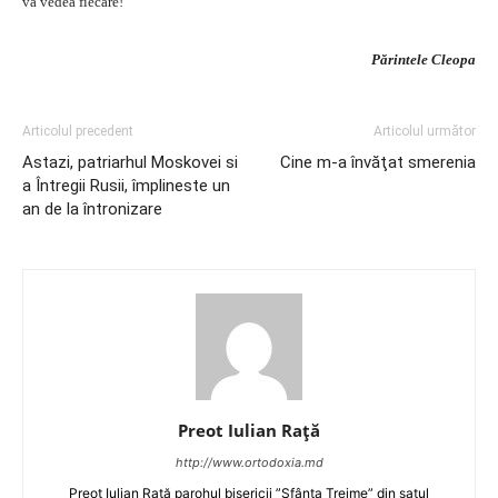
va vedea fiecare!
Părintele Cleopa
Articolul precedent
Articolul următor
Astazi, patriarhul Moskovei si
Cine m-a învăţat smerenia
a Întregii Rusii, împlineste un
an de la întronizare
Preot Iulian Raţă
http://www.ortodoxia.md
Preot Iulian Rață parohul bisericii ”Sfânta Treime” din satul